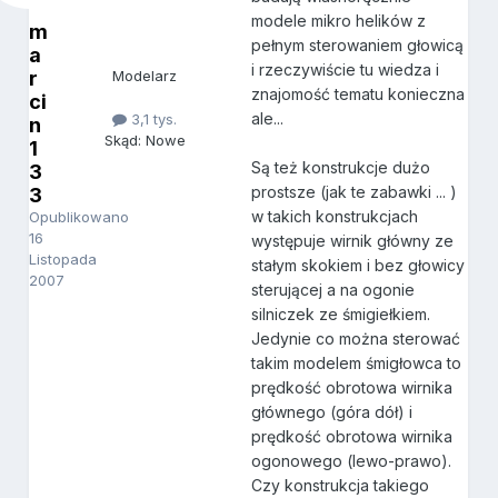
modele mikro helików z
m
pełnym sterowaniem głowicą
a
i rzeczywiście tu wiedza i
r
Modelarz
znajomość tematu konieczna
ci
ale...
3,1 tys.
n
Skąd: Nowe
1
Są też konstrukcje dużo
3
prostsze (jak te zabawki ... )
3
w takich konstrukcjach
Opublikowano
16
występuje wirnik główny ze
Listopada
stałym skokiem i bez głowicy
2007
sterującej a na ogonie
silniczek ze śmigiełkiem.
Jedynie co można sterować
takim modelem śmigłowca to
prędkość obrotowa wirnika
głównego (góra dół) i
prędkość obrotowa wirnika
ogonowego (lewo-prawo).
Czy konstrukcja takiego