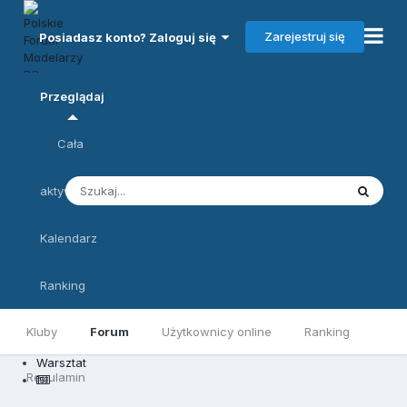
Zarejestruj się
Posiadasz konto? Zaloguj się
Przeglądaj
Cała
aktywność
Kalendarz
Ranking
Kluby
Forum
Użytkownicy online
Ranking
Warsztat
Regulamin