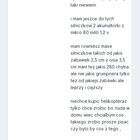
taki niewiem
i mam jeszce do tych
silniczkow 2 akumaltorki z
mikro 80 mAh 1,2 v
mam rowniesz mase
silniczkow takich od jakis
zabawek 2,5 cm z osia 3,5
cm mam tez jakis 280 chyba
ale nie jakis grumpnera tylko
tez od jakiejs zabawki ale
leprzy i cięższy
niechce kupic helikopteraz
tylko chce zrobic bo nuda w
domu wiec chcialbym cos
takiego zrobic prosze pisac
czy bylo by cos z tego ,