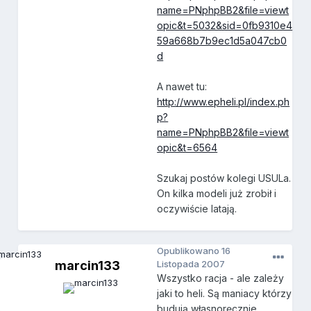
name=PNphpBB2&file=viewt
opic&t=5032&sid=0fb9310e4
59a668b7b9ec1d5a047cb0
d
A nawet tu:
http://www.epheli.pl/index.ph
p?
name=PNphpBB2&file=viewt
opic&t=6564
Szukaj postów kolegi USULa.
On kilka modeli już zrobił i
oczywiście latają.
Opublikowano
16
marcin133
Listopada 2007
Wszystko racja - ale zależy
jaki to heli. Są maniacy którzy
budują własnoręcznie