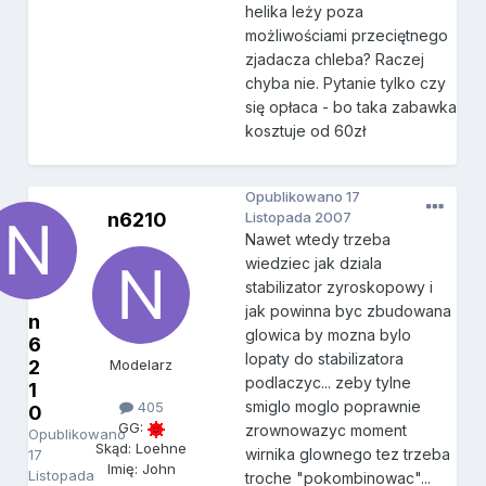
helika leży poza
możliwościami przeciętnego
zjadacza chleba? Raczej
chyba nie. Pytanie tylko czy
się opłaca - bo taka zabawka
kosztuje od 60zł
Opublikowano
17
n6210
Listopada 2007
Nawet wtedy trzeba
wiedziec jak dziala
stabilizator zyroskopowy i
jak powinna byc zbudowana
n
glowica by mozna bylo
6
lopaty do stabilizatora
2
Modelarz
podlaczyc... zeby tylne
1
smiglo moglo poprawnie
405
0
GG:
zrownowazyc moment
Opublikowano
Skąd: Loehne
wirnika glownego tez trzeba
17
Imię: John
Listopada
troche "pokombinowac"...