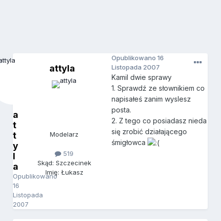
Opublikowano
16
attyla
Listopada 2007
Kamil dwie sprawy
1. Sprawdź ze słownikiem co
napisałeś zanim wyslesz
posta.
a
2. Z tego co posiadasz nieda
t
się zrobić działającego
t
Modelarz
śmigłowca
y
519
l
Skąd: Szczecinek
a
Imię: Łukasz
Opublikowano
16
Listopada
2007