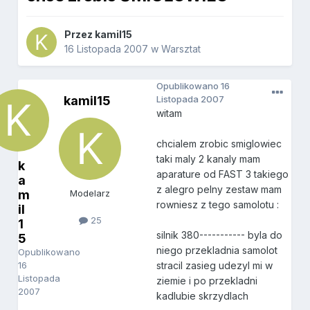
Przez
kamil15
16 Listopada 2007
w
Warsztat
Opublikowano
16
kamil15
Listopada 2007
witam
chcialem zrobic smiglowiec
taki maly 2 kanaly mam
k
aparature od FAST 3 takiego
a
z alegro pelny zestaw mam
m
Modelarz
rowniesz z tego samolotu :
il
25
1
silnik 380----------- byla do
5
niego przekladnia samolot
Opublikowano
16
stracil zasieg udezyl mi w
Listopada
ziemie i po przekladni
2007
kadlubie skrzydlach