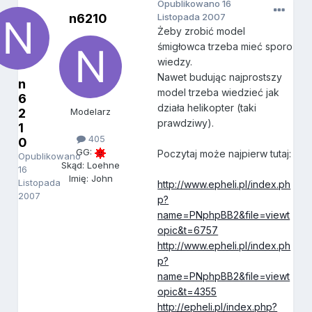
Opublikowano
16
n6210
Listopada 2007
Żeby zrobić model
śmigłowca trzeba mieć sporo
wiedzy.
Nawet budując najprostszy
n
model trzeba wiedzieć jak
6
działa helikopter (taki
2
Modelarz
prawdziwy).
1
405
0
GG:
Poczytaj może najpierw tutaj:
Opublikowano
Skąd: Loehne
16
Imię: John
Listopada
http://www.epheli.pl/index.ph
2007
p?
name=PNphpBB2&file=viewt
opic&t=6757
http://www.epheli.pl/index.ph
p?
name=PNphpBB2&file=viewt
opic&t=4355
http://epheli.pl/index.php?