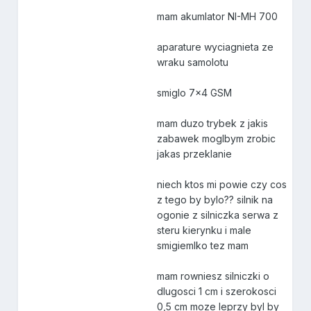
mam akumlator NI-MH 700
aparature wyciagnieta ze
wraku samolotu
smiglo 7x4 GSM
mam duzo trybek z jakis
zabawek moglbym zrobic
jakas przeklanie
niech ktos mi powie czy cos
z tego by bylo?? silnik na
ogonie z silniczka serwa z
steru kierynku i male
smigiemlko tez mam
mam rowniesz silniczki o
dlugosci 1 cm i szerokosci
0,5 cm moze leprzy byl by