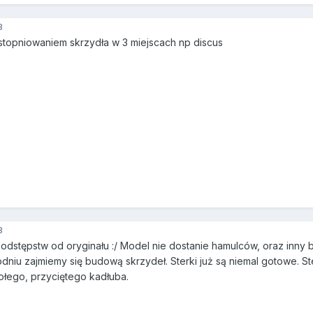
3
 stopniowaniem skrzydła w 3 miejscach np discus
3
j odstępstw od oryginału :/ Model nie dostanie hamulców, oraz inny
dniu zajmiemy się budową skrzydeł. Sterki już są niemal gotowe. St
gołego, przyciętego kadłuba.