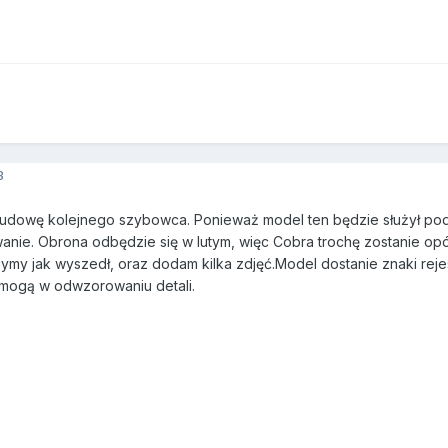
3
udowę kolejnego szybowca. Ponieważ model ten będzie służył podc
wanie. Obrona odbędzie się w lutym, więc Cobra trochę zostanie op
my jak wyszedł, oraz dodam kilka zdjęć.Model dostanie znaki rejest
omogą w odwzorowaniu detali.