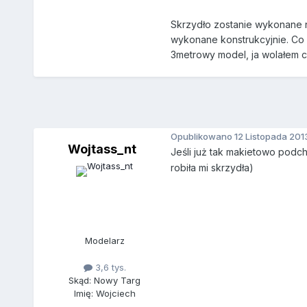
Skrzydło zostanie wykonane n
wykonane konstrukcyjnie. Co 
3metrowy model, ja wolałem 
Opublikowano
12 Listopada 201
Wojtass_nt
Jeśli już tak makietowo podc
robiła mi skrzydła)
Modelarz
3,6 tys.
Skąd: Nowy Targ
Imię: Wojciech