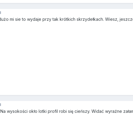
3
 dużo mi sie to wydaje przy tak krótkich skrzydełkach. Wiesz, jesz
3
Na wysokości okło lotki profil robi się cieńszy. Widać wyraźne załama