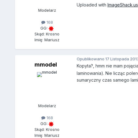
Uploaded with
ImageShack.us
Modelarz
168
GG:
Skąd: Krosno
Imię: Mariusz
Opublikowano
17 Listopada 201
mmodel
Kopyta?, hmm nie mam pojęci
laminowania). Nie licząc pole
sumaryczny czas samego lami
Modelarz
168
GG:
Skąd: Krosno
Imię: Mariusz