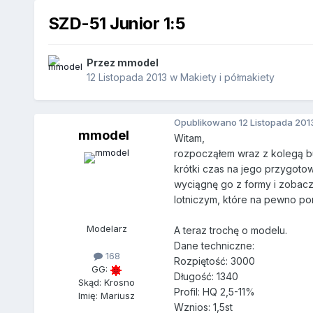
SZD-51 Junior 1:5
Przez
mmodel
12 Listopada 2013
w
Makiety i półmakiety
Opublikowano
12 Listopada 201
mmodel
Witam,
rozpocząłem wraz z kolegą b
krótki czas na jego przygoto
wyciągnę go z formy i zobaczy
lotniczym, które na pewno p
Modelarz
A teraz trochę o modelu.
Dane techniczne:
168
Rozpiętość: 3000
GG:
Długość: 1340
Skąd: Krosno
Profil: HQ 2,5-11%
Imię: Mariusz
Wznios: 1,5st