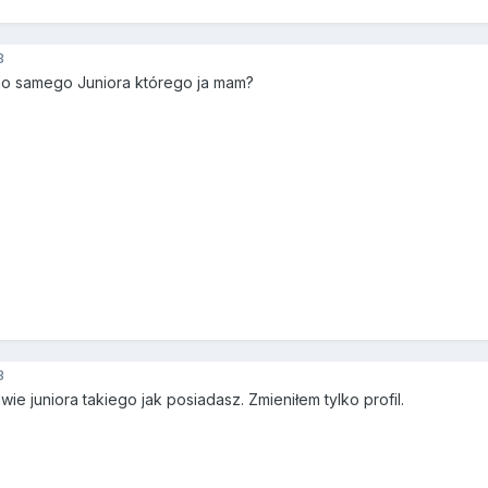
3
go samego Juniora którego ja mam?
3
e juniora takiego jak posiadasz. Zmieniłem tylko profil.