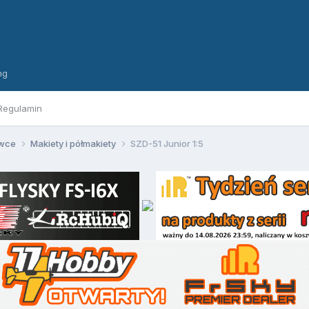
ng
Regulamin
owce
Makiety i półmakiety
SZD-51 Junior 1:5