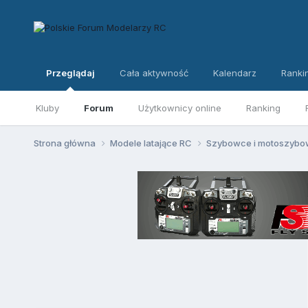
Przeglądaj
Cała aktywność
Kalendarz
Ranki
Kluby
Forum
Użytkownicy online
Ranking
Strona główna
Modele latające RC
Szybowce i motoszyb