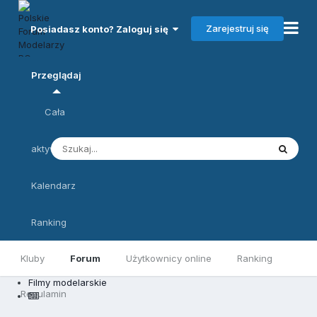
Zarejestruj się
Posiadasz konto? Zaloguj się
Przeglądaj
Cała
aktywność
Kalendarz
Ranking
Kluby
Forum
Użytkownicy online
Ranking
Filmy modelarskie
Regulamin