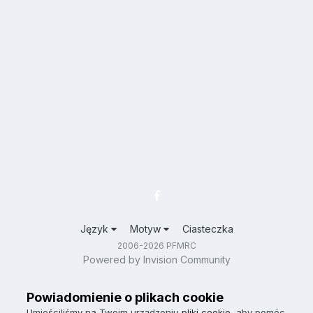
Język
Motyw
Ciasteczka
2006-2026 PFMRC
Powered by Invision Community
Powiadomienie o plikach cookie
Umieściliśmy na Twoim urządzeniu
pliki cookie
, aby pomóc