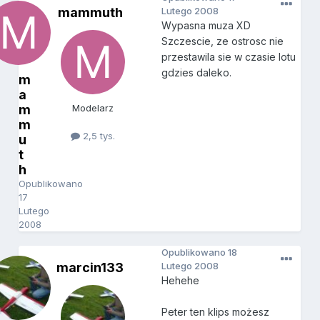
mammuth
Lutego 2008
Wypasna muza XD
Szczescie, ze ostrosc nie
przestawila sie w czasie lotu
gdzies daleko.
m
a
m
Modelarz
m
2,5 tys.
u
t
h
Opublikowano
17
Lutego
2008
Opublikowano
18
marcin133
Lutego 2008
Hehehe
Peter ten klips możesz