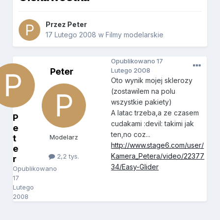
Przez
Peter
17 Lutego 2008
w
Filmy modelarskie
Opublikowano
17
Peter
Lutego 2008
Oto wynik mojej sklerozy
(zostawilem na polu
wszystkie pakiety)
A latac trzeba,a ze czasem
P
cudakami :devil: takimi jak
e
ten,no coz...
t
Modelarz
http://www.stage6.com/user/
e
Kamera_Petera/video/22377
2,2 tys.
r
34/Easy-Glider
Opublikowano
17
Lutego
2008