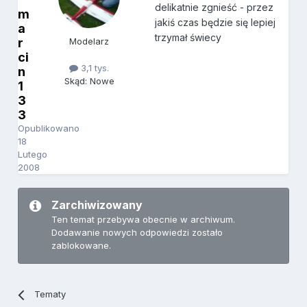
delikatnie zgnieść - przez
m
jakiś czas będzie się lepiej
a
trzymał świecy
r
Modelarz
ci
3,1 tys.
n
Skąd: Nowe
1
3
3
Opublikowano
18
Lutego
2008
Zarchiwizowany
Ten temat przebywa obecnie w archiwum.
Dodawanie nowych odpowiedzi zostało
zablokowane.
Tematy