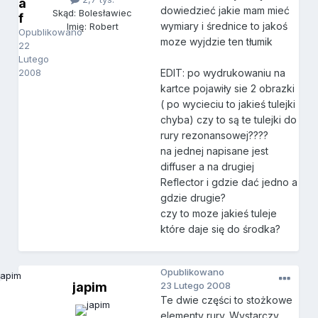
a
dowiedzieć jakie mam mieć
Skąd: Bolesławiec
f
wymiary i średnice to jakoś
Imię: Robert
Opublikowano
moze wyjdzie ten tłumik
22
Lutego
2008
EDIT: po wydrukowaniu na
kartce pojawiły sie 2 obrazki
( po wycieciu to jakieś tulejki
chyba) czy to są te tulejki do
rury rezonansowej????
na jednej napisane jest
diffuser a na drugiej
Reflector i gdzie dać jedno a
gdzie drugie?
czy to moze jakieś tuleje
które daje się do środka?
Opublikowano
japim
23 Lutego 2008
Te dwie części to stożkowe
elementy rury. Wystarczy