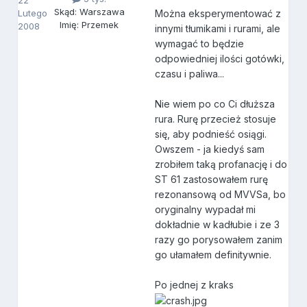
22
Skąd: Warszawa
Lutego
Można eksperymentować z
Imię: Przemek
2008
innymi tłumikami i rurami, ale
wymagać to będzie
odpowiedniej ilości gotówki,
czasu i paliwa...
Nie wiem po co Ci dłuższa
rura. Rurę przecież stosuje
się, aby podnieść osiągi.
Owszem - ja kiedyś sam
zrobiłem taką profanację i do
ST 61 zastosowałem rurę
rezonansową od MVVSa, bo
oryginalny wypadał mi
dokładnie w kadłubie i ze 3
razy go porysowałem zanim
go ułamałem definitywnie.
Po jednej z kraks