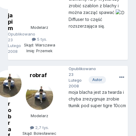
zrobić szablon z blachy i
można zacząć spawać
ja
Diffuser to część
pi
rozszerzająca się.
m
Modelarz
Opublikowano
5 tys.
23
Skąd: Warszawa
Lutego
Imię: Przemek
2008
Opublikowano
robraf
23
Autor
Lutego
2008
moja blacha jest za twarda i
chyba zrezygnuje zrobie
r
tłumik pod super tigre 10ccm
o
b
Modelarz
r
2,7 tys.
a
Skąd: Bolesławiec
f