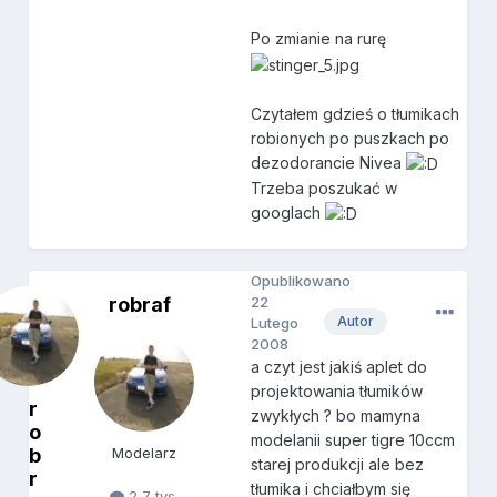
Po zmianie na rurę
Czytałem gdzieś o tłumikach
robionych po puszkach po
dezodorancie Nivea
Trzeba poszukać w
googlach
Opublikowano
robraf
22
Autor
Lutego
2008
a czyt jest jakiś aplet do
projektowania tłumików
r
zwykłych ? bo mamyna
o
modelanii super tigre 10ccm
b
Modelarz
starej produkcji ale bez
r
tłumika i chciałbym się
2,7 tys.