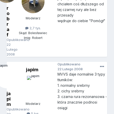
chciałem coś dłuższego od
r
tej czarnej rury ale bez
o
przesady
b
Modelarz
wędruje do ciebie "Pomógł"
r
2,7 tys.
a
Skąd: Bolesławiec
f
Imię: Robert
Opublikowano
22
Lutego
2008
Opublikowano
japim
22 Lutego 2008
MVVS daje normalnie 3 typy
tłumików:
1. normalny srebrny
2. cichy srebrny
ja
3. czarna rura rezonansowa -
pi
która znacznie podnosi
m
Modelarz
osiągi
Opublikowano
5 tys.