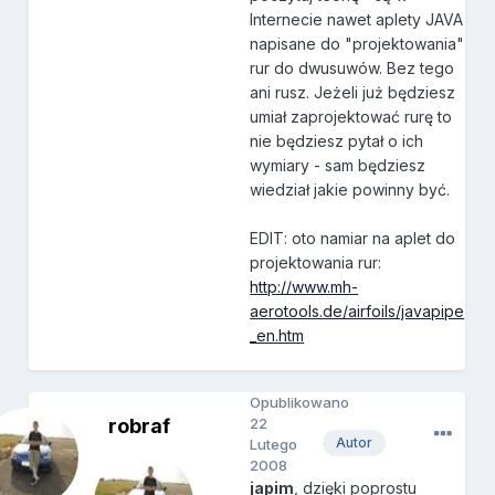
Internecie nawet aplety JAVA
napisane do "projektowania"
rur do dwusuwów. Bez tego
ani rusz. Jeżeli już będziesz
umiał zaprojektować rurę to
nie będziesz pytał o ich
wymiary - sam będziesz
wiedział jakie powinny być.
EDIT: oto namiar na aplet do
projektowania rur:
http://www.mh-
aerotools.de/airfoils/javapipe
_en.htm
Opublikowano
robraf
22
Autor
Lutego
2008
japim
, dzięki poprostu