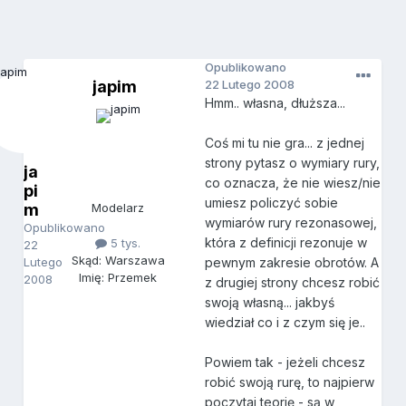
Opublikowano
japim
22 Lutego 2008
Hmm.. własna, dłuższa...
Coś mi tu nie gra... z jednej
strony pytasz o wymiary rury,
ja
co oznacza, że nie wiesz/nie
pi
umiesz policzyć sobie
m
Modelarz
wymiarów rury rezonasowej,
Opublikowano
która z definicji rezonuje w
5 tys.
22
Skąd: Warszawa
Lutego
pewnym zakresie obrotów. A
Imię: Przemek
2008
z drugiej strony chcesz robić
swoją własną... jakbyś
wiedział co i z czym się je..
Powiem tak - jeżeli chcesz
robić swoją rurę, to najpierw
poczytaj teorię - są w