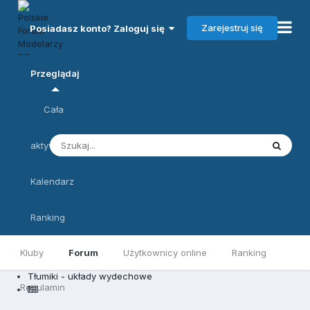
Zarejestruj się
Posiadasz konto? Zaloguj się
Przeglądaj
Cała
aktywność
Kalendarz
Ranking
Kluby
Forum
Użytkownicy online
Ranking
Tłumiki - układy wydechowe
Regulamin