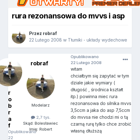
rura rezonansowa do mvvs i asp
Przez
robraf
22 Lutego 2008
w
Tłumiki - układy wydechowe
Opublikowano
robraf
22 Lutego 2008
witam
chciałbym się zapytać w tym
dziale jakie wymiary (
długość , środnica kształt
r
itp.) powinna miec rura
o
rezonansowa do silnika mvvs
b
Modelarz
3,5ccm a jaka do asp 7,5ccm
r
do mvvsa nie chodzi mi o tą
2,7 tys.
a
Skąd: Bolesławiec
czarną rurę tylko chce zrobić
f
Imię: Robert
własną dłuższą
Opublikowano
22