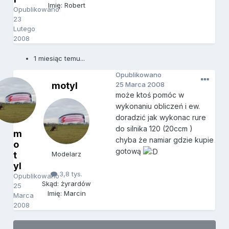
Imię: Robert
Opublikowano
23
Lutego
2008
1 miesiąc temu...
Opublikowano
motyl
25 Marca 2008
może ktoś pomóc w
wykonaniu obliczeń i ew.
doradzić jak wykonac rure
do silnika 120 (20ccm )
m
chyba że namiar gdzie kupie
o
gotową
t
Modelarz
yl
3,8 tys.
Opublikowano
Skąd: żyrardów
25
Imię: Marcin
Marca
2008