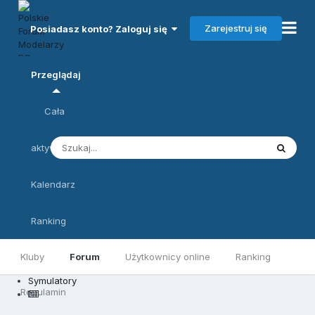
Zarejestruj się
Posiadasz konto? Zaloguj się
Przeglądaj
Cała
aktywność
Kalendarz
Ranking
Kluby
Forum
Użytkownicy online
Ranking
Symulatory
Regulamin