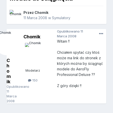
Przez
Chomik
11 Marca 2008
w
Symulatory
Opublikowano
11
Chomik
Marca 2008
Witam !!
Chciałem spytać czy ktoś
może ma link do stronek z
C
których można by ściągnąć
h
modele do AeroFly
o
Modelarz
Professional Deluxe ??
m
150
ik
Z góry dzięki !!
Opublikowano
11
Marca
2008