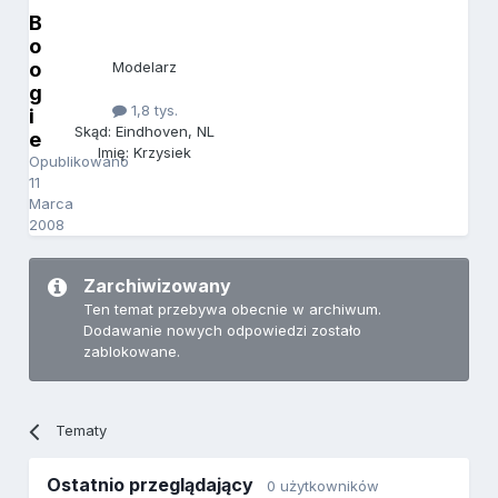
B
o
o
Modelarz
g
1,8 tys.
i
Skąd: Eindhoven, NL
e
Imię: Krzysiek
Opublikowano
11
Marca
2008
Zarchiwizowany
Ten temat przebywa obecnie w archiwum.
Dodawanie nowych odpowiedzi zostało
zablokowane.
Tematy
Ostatnio przeglądający
0 użytkowników