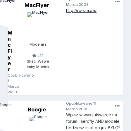
MacFlyer
Marca 2008
http://rc-sim.de/
M
a
c
Modelarz
Fl
412
y
Skąd: Wawa
e
Imię: Maciek
r
Opublikowano
11
Marca
2008
Opublikowano
11
Boogie
Marca 2008
Wpisz w wyszukiwarce na
forum : aerofly AND modele i
bedziesz mial. bo juz BYLO!!