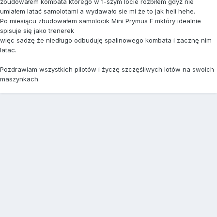
zbudowałem kombata którego w 1-szym locie rozbiłem gdyż nie
umiałem latać samolotami a wydawało sie mi że to jak heli hehe.
Po miesiącu zbudowałem samolocik Mini Prymus E mktóry idealnie
spisuje się jako trenerek
więc sadzę że niedługo odbuduję spalinowego kombata i zacznę nim
latac.
Pozdrawiam wszystkich pilotów i życzę szczęśliwych lotów na swoich
maszynkach.