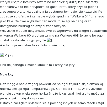
którym chętnie lataliśmy razem na niedalekiej dużej łące. Niestety
modelarstwo to nie przypadło do gustu bratu który szybko jednak
zrezygnował z tej dziedziny a ja postanowiłem dalej się kształcić. Po
zobaczeniu ofert w internecie wybór spadł na "Walkera 04" znanego
jako DF4. Celowo wybrałem ten model z uwagi na cenę oraz
dostępność niedrogich części zapasowych.
Wszystkie modele dotychczasowe powędrowały na allegro i zakupiłem
w końcu Walkere 60 a potem tuning na Walkere 60B (prawie bo ogon
został plastik ale przyjmijmy że
A o to moja aktualna fotka floty powietrznej.
Link do jednego z moich lotów filmik stary ale jary
Moje loty
Cóż mogę o sobie więcej powiedzieć na ogół zajmuje się elektroniką
naprawami sprzętu komputerowego, CB-Radia i inne.. W przyszłości
planuję zakup większego helika (może jakąś spalinke) ale to może za
parę lat jak dojdę do wprawy.
Ostatnio zacząłem kształcić się z pomocą innych w samolotach i stąd