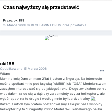
Czas najwyższy się przedstawić
Przez
oki188
15 Marca 2008
w
REGULAMIN FORUM oraz powitalnia
oki188
Opublikowano
15 Marca 2008
Witam.
Mam na imię Damian mam 21lat i jestem z Biłgoraja. Na internecie
można spotkać mnie pod ksywką "oki188" lub "OSA". Modelarstwem
zacząłem interesować się od jakiegoś roku. Długo zwlekałem bo nie
wiedziałem za co się wziąć czy za samoloty czy za helikoptery, ale
wybór spadł na to drugie i według mnie był bardzo trafny
Razem z młodszym bratem postanowiliśmy zakupić nasz wspólny
helikopter był to "Dragonfly 2005" Model dwu kanałowego helika