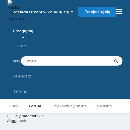
Zarejestruj się
Posiadasz konto? Zaloguj się
Przeglądaj
Cała
aktywność
Kalendarz
Ranking
Kluby
Forum
Użytkownicy online
Ranking
Filmy modelarskie
Regulamin