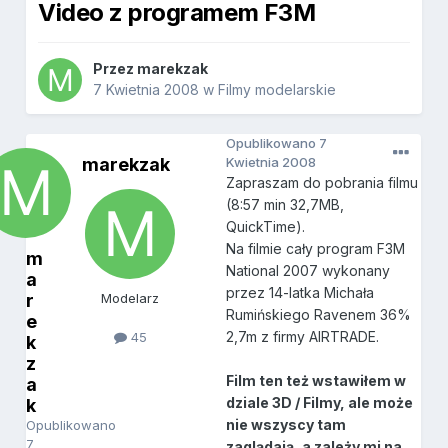
Video z programem F3M
Przez
marekzak
7 Kwietnia 2008
w
Filmy modelarskie
Opublikowano
7
marekzak
Kwietnia 2008
Zapraszam do pobrania filmu
(8:57 min 32,7MB,
QuickTime).
Na filmie cały program F3M
m
National 2007 wykonany
a
przez 14-latka Michała
r
Modelarz
Rumińskiego Ravenem 36%
e
2,7m z firmy AIRTRADE.
45
k
z
Film ten też wstawiłem w
a
dziale 3D / Filmy, ale może
k
nie wszyscy tam
Opublikowano
7
zaglądają, a zależy mi na