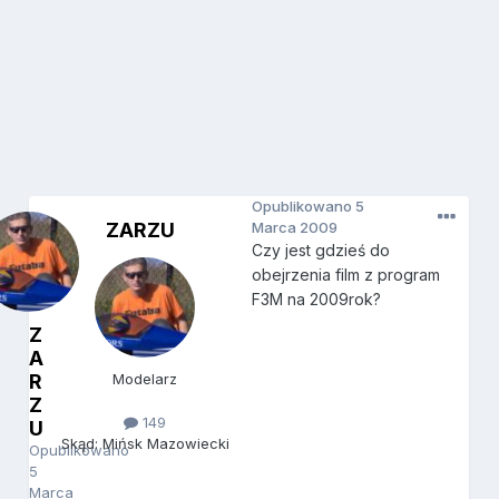
Opublikowano
5
ZARZU
Marca 2009
Czy jest gdzieś do
obejrzenia film z program
F3M na 2009rok?
Z
A
R
Modelarz
Z
149
U
Skąd: Mińsk Mazowiecki
Opublikowano
5
Marca