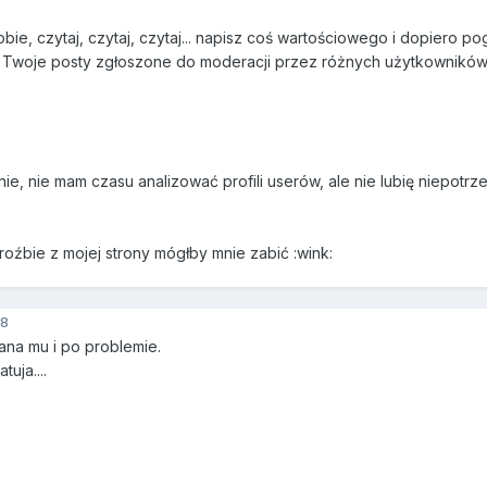
bie, czytaj, czytaj, czytaj... napisz coś wartościowego i dopiero p
woje posty zgłoszone do moderacji przez różnych użytkowników (d
ie, nie mam czasu analizować profili userów, ale nie lubię niepotrz
roźbie z mojej strony mógłby mnie zabić :wink:
8
ana mu i po problemie.
uja....