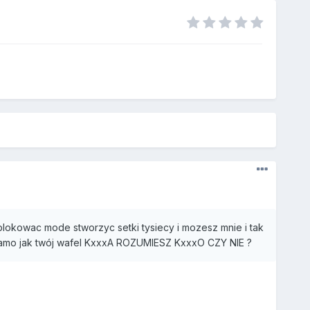
zablokowac mode stworzyc setki tysiecy i mozesz mnie i tak
 samo jak twój wafel KxxxA ROZUMIESZ KxxxO CZY NIE ?