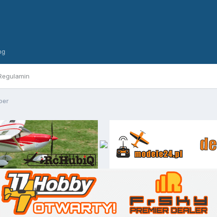
ng
Regulamin
per