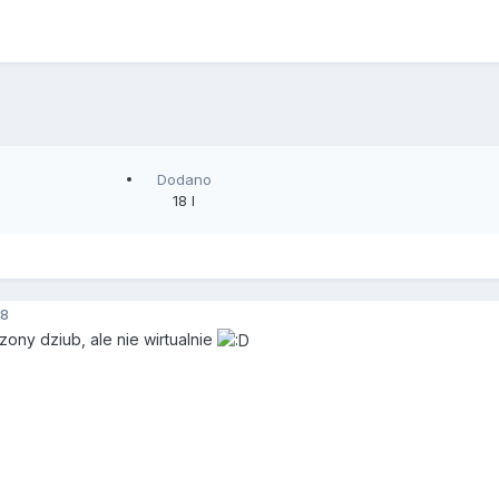
Dodano
18 l
8
ony dziub, ale nie wirtualnie