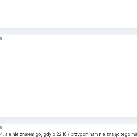
8
8
34, ale nie znałem go, gdy o 22:16 ( przypominam nie znając tego mai