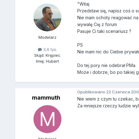
"Witaj
Przedstaw się, napisz coś o so
Nie mam ochoty reagować na T
wywalę Cię z forum
Pasuje Ci taki scenariusz ?
Modelarz
PS
3,6 tys.
Nie mam nic do Ciebie prywatn
Skąd: Krępiec
Imię: Hubert
Do tej pory nie odebrał PMa.
Może i dobrze, bo po takiej g
Opublikowano
22 Czerwca 200
mammuth
Nie wiem z czym tu czekac, b
Za mniejsze rzeczy ludzie wylat