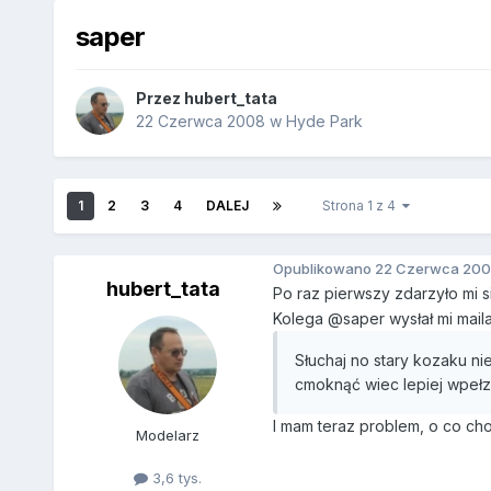
saper
Przez
hubert_tata
22 Czerwca 2008
w
Hyde Park
1
2
3
4
DALEJ
Strona 1 z 4
Opublikowano
22 Czerwca 200
hubert_tata
Po raz pierwszy zdarzyło mi s
Kolega @saper wysłał mi maila 
Słuchaj no stary kozaku ni
cmoknąć wiec lepiej wpełz
I mam teraz problem, o co ch
Modelarz
3,6 tys.