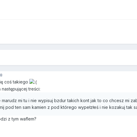
8
ię coś takiego
następującej treści:
e marudz mi tu i nie wypisuj bzdur takich kont jak to co chcesz mi 
nij pod ten sam kamien z pod którego wypełzłeś i nie kozakuj tak
odzi z tym waflem?