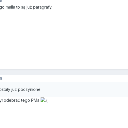
8
go maila to są już paragrafy.
8
ostały już poczynione
żył odebrać tego PMa