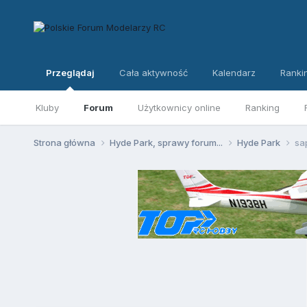
Przeglądaj
Cała aktywność
Kalendarz
Ranki
Kluby
Forum
Użytkownicy online
Ranking
Strona główna
Hyde Park, sprawy forum...
Hyde Park
sa