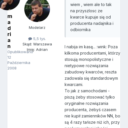
wiem , wiem ale to tak
na przyszlosc ze
m
kwarce kupuje się od
a
producenta nadajnika i
d
Modelarz
odbiornika
ri
5,5 tys.
a
Skąd: Warszawa
n
I nabija im kasę... :wink: Poza
Imię: Adrian
Opublikowano
kilkoma producentami, którzy
12
stosują monopolistyczne i
Października
nietypowe rozwiązania
2008
zabudowy kwarców, reszta
zadowala się standardowym
kwarcami.
To jak z samochodami -
piszą żeby stosować tylko
oryginalne rozwiązania
producenta, żebyś czasem
nie kupił zamienników NN, bo
są 4 razy tańsze niż ich, przy