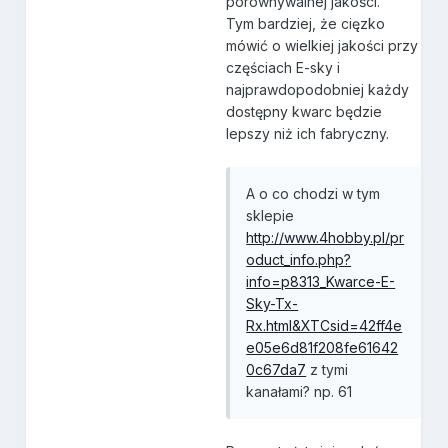
porównywalnej jakości.
Tym bardziej, że cięzko
mówić o wielkiej jakości przy
częściach E-sky i
najprawdopodobniej każdy
dostępny kwarc będzie
lepszy niż ich fabryczny.
A o co chodzi w tym
sklepie
http://www.4hobby.pl/pr
oduct_info.php?
info=p8313_Kwarce-E-
Sky-Tx-
Rx.html&XTCsid=42ff4e
e05e6d81f208fe61642
0c67da7
z tymi
kanałami? np. 61