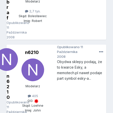
b
Modelarz
r
2,7 tys.
a
Skąd: Bolesławiec
f
Imię: Robert
Opublikowano
11
Października
2008
Opublikowano
11
n6210
Października
2008
Obydwa sklepy podają, że
to kwarce Esky, a
memotech.pl nawet podaje
n
part symbol esky-a...
6
2
Modelarz
1
405
0
GG:
Opublikowano
Skąd: Loehne
11
Imię: John
Października