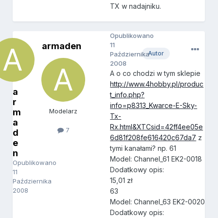
TX w nadajniku.
Opublikowano
armaden
11
Autor
Października
2008
A o co chodzi w tym sklepie
http://www.4hobby.pl/produc
a
t_info.php?
r
info=p8313_Kwarce-E-Sky-
m
Modelarz
Tx-
a
Rx.html&XTCsid=42ff4ee05e
7
d
6d81f208fe616420c67da7
z
e
tymi kanałami? np. 61
n
Model: Channel_61 EK2-0018
Opublikowano
Dodatkowy opis:
11
15,01 zł
Października
2008
63
Model: Channel_63 EK2-0020
Dodatkowy opis: