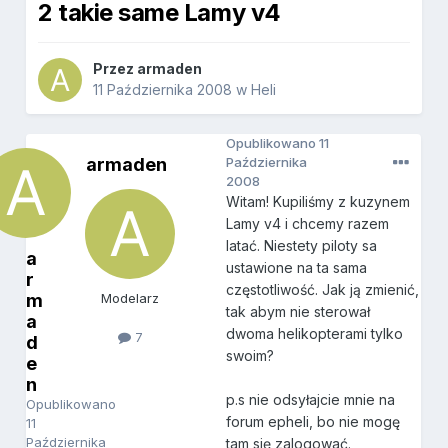
2 takie same Lamy v4
Przez
armaden
11 Października 2008
w
Heli
Opublikowano
11
armaden
Października
2008
Witam! Kupiliśmy z kuzynem
Lamy v4 i chcemy razem
latać. Niestety piloty sa
a
ustawione na ta sama
r
częstotliwość. Jak ją zmienić,
m
Modelarz
tak abym nie sterował
a
dwoma helikopterami tylko
7
d
swoim?
e
n
p.s nie odsyłajcie mnie na
Opublikowano
forum epheli, bo nie mogę
11
Października
tam się zalogować.