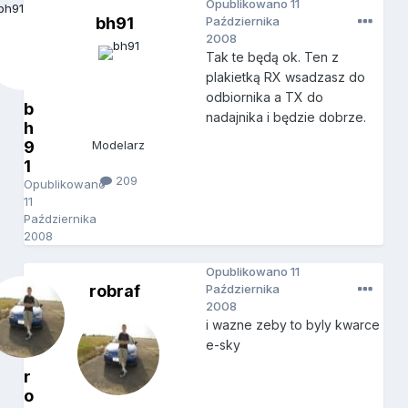
Opublikowano
11
bh91
Października
2008
Tak te będą ok. Ten z
plakietką RX wsadzasz do
odbiornika a TX do
b
nadajnika i będzie dobrze.
h
9
Modelarz
1
209
Opublikowano
11
Października
2008
Opublikowano
11
robraf
Października
2008
i wazne zeby to byly kwarce
e-sky
r
o