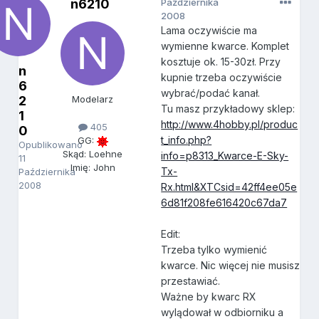
n6210
Października
2008
Lama oczywiście ma
wymienne kwarce. Komplet
kosztuje ok. 15-30zł. Przy
n
kupnie trzeba oczywiście
6
wybrać/podać kanał.
2
Modelarz
Tu masz przykładowy sklep:
1
http://www.4hobby.pl/produc
405
0
t_info.php?
GG:
Opublikowano
Skąd: Loehne
info=p8313_Kwarce-E-Sky-
11
Imię: John
Tx-
Października
2008
Rx.html&XTCsid=42ff4ee05e
6d81f208fe616420c67da7
Edit:
Trzeba tylko wymienić
kwarce. Nic więcej nie musisz
przestawiać.
Ważne by kwarc RX
wylądował w odbiorniku a