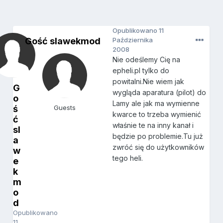
Opublikowano
11
Gość slawekmod
Października
2008
Nie odeślemy Cię na
epheli.pl tylko do
powitalni.Nie wiem jak
G
wygląda aparatura (pilot) do
o
Lamy ale jak ma wymienne
ś
Guests
kwarce to trzeba wymienić
ć
właśnie te na inny kanał i
sl
będzie po problemie.Tu już
a
zwróć się do użytkowników
w
tego heli.
e
k
m
o
d
Opublikowano
11