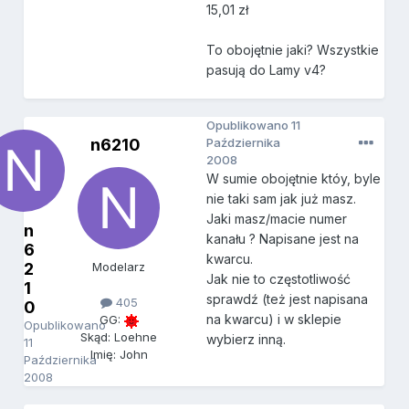
15,01 zł
To obojętnie jaki? Wszystkie
pasują do Lamy v4?
Opublikowano
11
n6210
Października
2008
W sumie obojętnie któy, byle
nie taki sam jak już masz.
Jaki masz/macie numer
n
kanału ? Napisane jest na
6
kwarcu.
2
Modelarz
Jak nie to częstotliwość
1
sprawdź (też jest napisana
405
0
na kwarcu) i w sklepie
GG:
Opublikowano
Skąd: Loehne
wybierz inną.
11
Imię: John
Października
2008