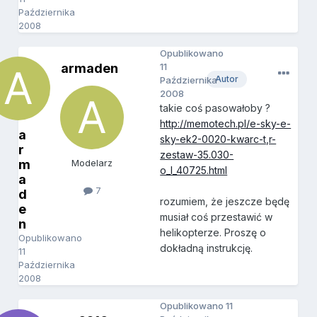
Października
2008
Opublikowano
armaden
11
Autor
Października
2008
takie coś pasowałoby ?
http://memotech.pl/e-sky-e-
a
sky-ek2-0020-kwarc-t,r-
r
zestaw-35.030-
m
Modelarz
o_l_40725.html
a
7
d
rozumiem, że jeszcze będę
e
musiał coś przestawić w
n
helikopterze. Proszę o
Opublikowano
dokładną instrukcję.
11
Października
2008
Opublikowano
11