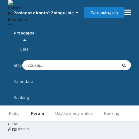
Zarejestruj się
Posiadasz konto? Zaloguj się
Przeglądaj
Cała
aktywność
Kalendarz
Ranking
Kluby
Forum
Użytkownicy online
Ranking
Heli
Regulamin