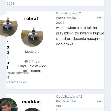
2008
Opublikowano
11
robraf
Października
2008
wiem , wiem ale to tak na
przyszlosc ze kwarce kupuje
się od producenta nadajnika i
r
odbiornika
o
b
Modelarz
r
2,7 tys.
a
Skąd: Bolesławiec
f
Imię: Robert
Opublikowano
11
Października
2008
Opublikowano
12
madrian
Października
2008