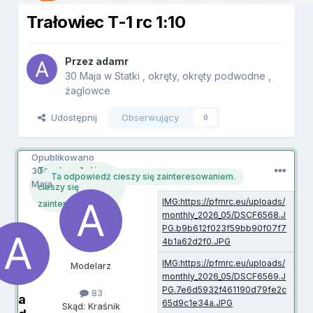
Trałowiec T-1 rc 1:10
Przez
adamr
30 Maja
w
Statki , okręty, okręty podwodne ,
żaglowce
Udostępnij
Obserwujący
0
Opublikowano
30
adamr
Ta odpowiedź
Ta odpowiedź cieszy się zainteresowaniem.
Maja
cieszy się
zainteresowaniem.
Modelarz
83
a
Skąd: Kraśnik