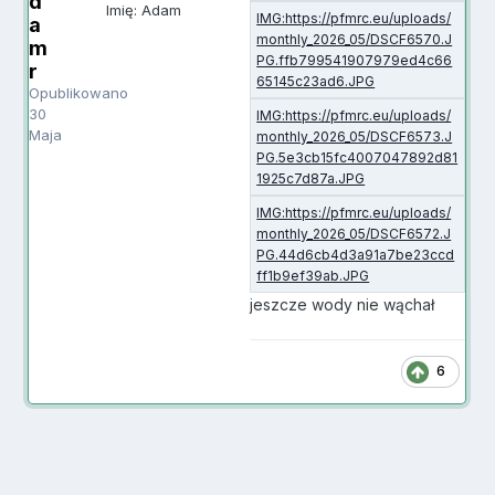
d
Imię: Adam
a
m
r
Opublikowano
30
Maja
jeszcze wody nie wąchał
6