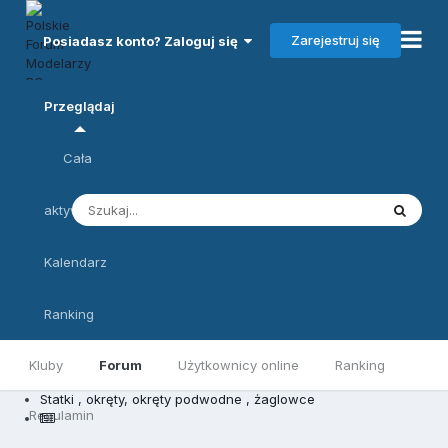
Zarejestruj się
Posiadasz konto? Zaloguj się
Przeglądaj
Cała
aktywność
Kalendarz
Ranking
Kluby
Forum
Użytkownicy online
Ranking
Statki , okręty, okręty podwodne , żaglowce
Regulamin