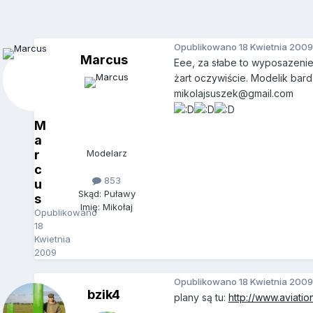
Opublikowano
18 Kwietnia 2009
Marcus
Eee, za słabe to wyposazenie.
żart oczywiście. Modelik bard
mikolajsuszek@gmail.com
M
a
r
Modelarz
c
853
u
Skąd: Puławy
s
Imię: Mikołaj
Opublikowano
18
Kwietnia
2009
Opublikowano
18 Kwietnia 2009
bzik4
plany są tu:
http://www.aviat