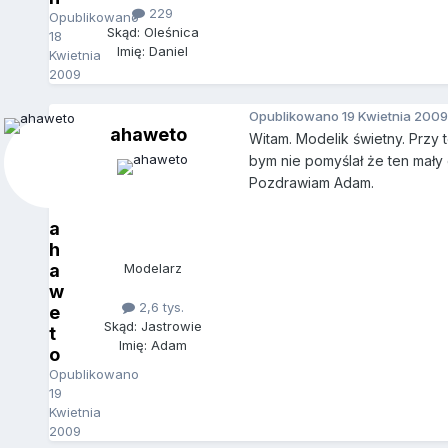
229
Opublikowano
Skąd: Oleśnica
18
Imię: Daniel
Kwietnia
2009
Opublikowano
19 Kwietnia 2009
ahaweto
Witam. Modelik świetny. Przy 
bym nie pomyślał że ten mały 
Pozdrawiam Adam.
a
h
a
Modelarz
w
2,6 tys.
e
Skąd: Jastrowie
t
Imię: Adam
o
Opublikowano
19
Kwietnia
2009