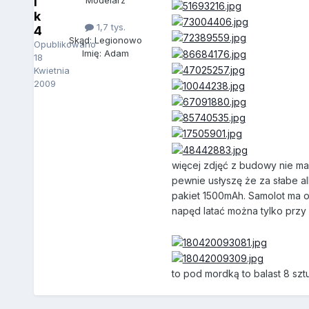
i
Modelarz
k
1,7 tys.
4
Skąd: Legionowo
Opublikowano
Imię: Adam
18
Kwietnia
2009
więcej zdjęć z budowy nie mam
pewnie usłyszę że za słabe al
pakiet 1500mAh. Samolot ma ok
napęd latać można tylko przy 
to pod mordką to balast 8 sztu