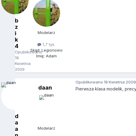
b
z
i
Modelarz
k
1,7 tys.
4
Skąd: Legionowo
Opublikowano
Imię: Adam
18
Kwietnia
2009
Opublikowano
18 Kwietnia 2009
daan
Pierwsza klasa modelik, precy
d
a
a
Modelarz
n