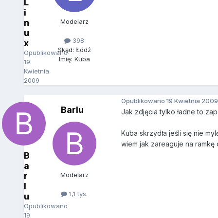
L
i
n
Modelarz
u
398
x
Skąd: Łódź
Opublikowano
Imię: Kuba
19
Kwietnia
2009
Opublikowano
19 Kwietnia 2009
Barlu
Jak zdjęcia tylko ładne to za
Kuba skrzydła jeśli się nie my
wiem jak zareaguje na ramkę d
B
a
r
Modelarz
l
1,1 tys.
u
Opublikowano
19