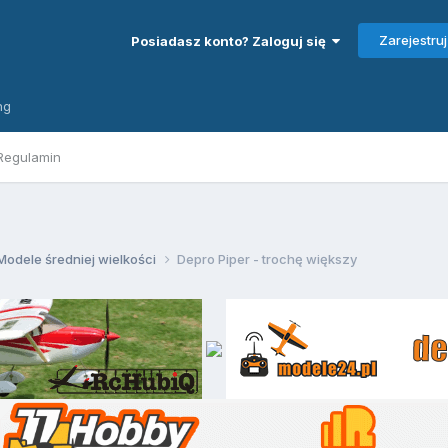
Zarejestruj
Posiadasz konto? Zaloguj się
ng
Regulamin
Modele średniej wielkości
Depro Piper - trochę większy