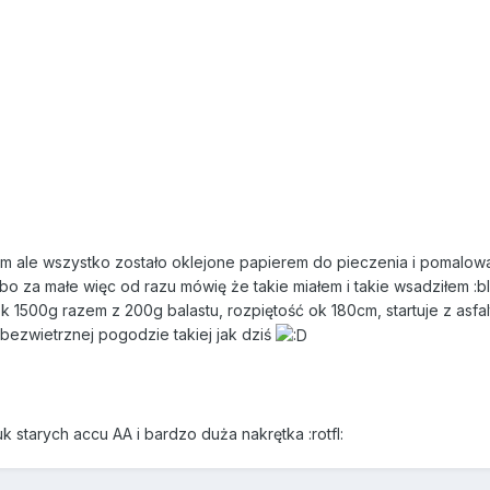
 ale wszystko zostało oklejone papierem do pieczenia i pomalowane
bo za małe więc od razu mówię że takie miałem i takie wsadziłem :b
 1500g razem z 200g balastu, rozpiętość ok 180cm, startuje z asfa
bezwietrznej pogodzie takiej jak dziś
k starych accu AA i bardzo duża nakrętka :rotfl: