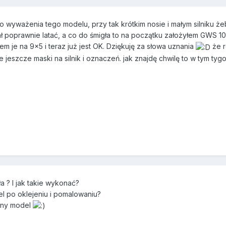
do wyważenia tego modelu, przy tak krótkim nosie i małym silniku 
 poprawnie latać, a co do śmigła to na początku założyłem GWS 10x4
m je na 9x5 i teraz już jest OK. Dziękuję za słowa uznania
że r
 jeszcze maski na silnik i oznaczeń. jak znajdę chwilę to w tym t
 ? I jak takie wykonać?
l po oklejeniu i pomalowaniu?
anny model