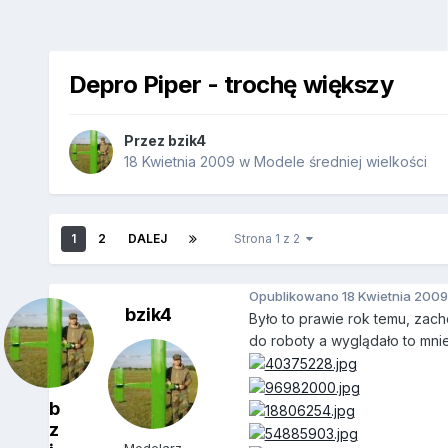
Depro Piper - trochę większy
Przez
bzik4
18 Kwietnia 2009
w
Modele średniej wielkości
1
2
DALEJ
Strona 1 z 2
Opublikowano
18 Kwietnia 2009
bzik4
Było to prawie rok temu, zac
do roboty a wyglądało to mniej
b
z