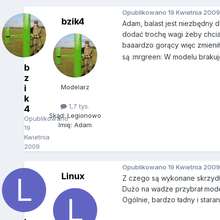
Opublikowano
19 Kwietnia 2009
bzik4
Adam, balast jest niezbędny 
dodać trochę wagi żeby chciał
baaardzo gorący więc zmieniłe
są :mrgreen: W modelu brakuje
b
z
i
Modelarz
k
1,7 tys.
4
Skąd: Legionowo
Opublikowano
Imię: Adam
19
Kwietnia
2009
Opublikowano
19 Kwietnia 2009
Linux
Z czego są wykonane skrzydła
Dużo na wadze przybrał mode
Ogólnie, bardzo ładny i star