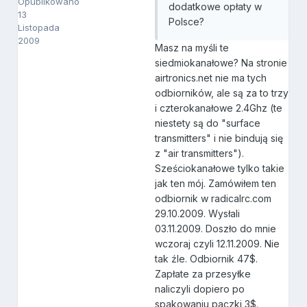
Opublikowano
dodatkowe opłaty w
13
Polsce?
Listopada
2009
Masz na myśli te
siedmiokanałowe? Na stronie
airtronics.net nie ma tych
odbiorników, ale są za to trzy
i czterokanałowe 2.4Ghz (te
niestety są do "surface
transmitters" i nie bindują się
z "air transmitters").
Sześciokanałowe tylko takie
jak ten mój. Zamówiłem ten
odbiornik w radicalrc.com
29.10.2009. Wysłali
03.11.2009. Doszło do mnie
wczoraj czyli 12.11.2009. Nie
tak źle. Odbiornik 47$.
Zapłate za przesyłke
naliczyli dopiero po
spakowaniu paczki 3$.