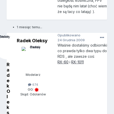
odległość kosmiczna, FPV
nie będę nim latał (choć wiem
że są tacy co latają)
).
1 miesiąc temu...
Opublikowano
Radek Oleksy
24 Grudnia 2009
Właśnie dostaliśmy odbiorniki
co prawda tylko dwa typu do
RDS , ale zawsze coś:
RX-60
i
RX-1011
R
a
d
Modelarz
e
674
k
GG:
O
Skąd: Odolanów
l
e
k
s