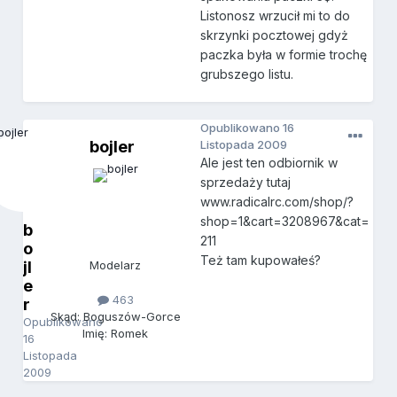
Listonosz wrzucił mi to do
skrzynki pocztowej gdyż
paczka była w formie trochę
grubszego listu.
Opublikowano
16
bojler
Listopada 2009
Ale jest ten odbiornik w
sprzedaży tutaj
www.radicalrc.com/shop/?
shop=1&cart=3208967&cat=
b
211
o
Też tam kupowałeś?
jl
Modelarz
e
463
r
Skąd: Boguszów-Gorce
Opublikowano
Imię: Romek
16
Listopada
2009