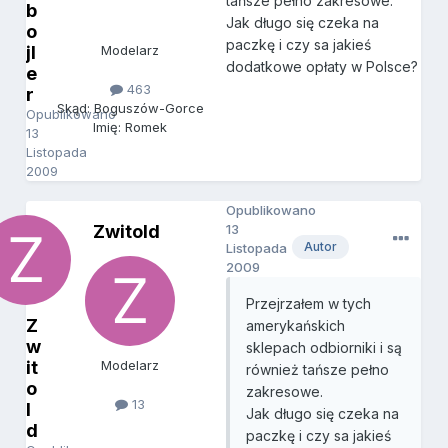
tańsze pełno zakresowe.
b
Jak długo się czeka na
o
paczkę i czy sa jakieś
jl
Modelarz
dodatkowe opłaty w Polsce?
e
463
r
Skąd: Boguszów-Gorce
Opublikowano
Imię: Romek
13
Listopada
2009
Opublikowano
Zwitold
13
Autor
Listopada
2009
Przejrzałem w tych
Z
amerykańskich
w
sklepach odbiorniki i są
it
Modelarz
również tańsze pełno
o
zakresowe.
13
l
Jak długo się czeka na
d
paczkę i czy sa jakieś