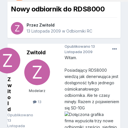
Nowy odbiornik do RDS8000
Przez
Zwitold
13 Listopada 2009
w
Odbiorniki RC
Opublikowano
13
Zwitold
Listopada 2009
Witam.
Posiadający RDS8000
wiedzą jak denerwująca jest
Z
dostępność tylko jednego
w
ośmiokanałowego
it
Modelarz
odbiornika. Ale te czasy
o
minęły. Razem z pojawieniem
13
l
się SD-10G
d
Opublikowano
13
firma wypuściła trzy nowe
Listopada
odbiorniki: sześcio, siedmio