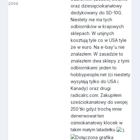
2009
oraz dziesięciokanałowy
dedykowany do SD-10G.
Niestety nie ma tych
odbiorników w krajowych
sklepach. W unijnych
kosztują tyle co w USA tyle
że w euro. Na e-bay'u nie
znalazłem. W zasadzie to
znalazłem dwa sklepy z tymi
odbiornikami: jeden to
hobbypeople.net (ci niestety
wysyłają tylko do USA i
Kanady) oraz drugi
radicalrc.com. Zakupiłem
sześciokanałowy do swojej
250'tki gdyż trochę mnie
denerwował ten
ośmiokanałowy klocek w
takim małym latadełku
.