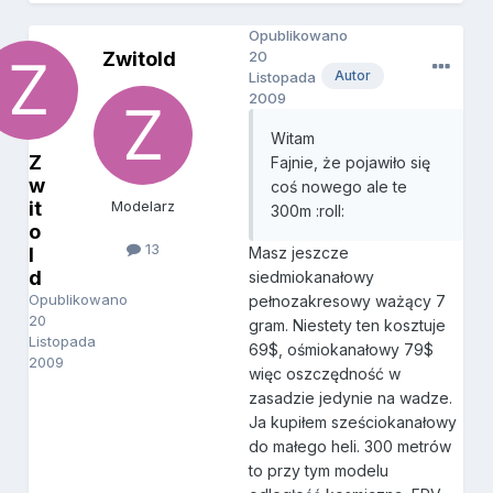
Opublikowano
Zwitold
20
Autor
Listopada
2009
Witam
Z
Fajnie, że pojawiło się
w
coś nowego ale te
it
Modelarz
300m :roll:
o
13
l
Masz jeszcze
d
siedmiokanałowy
Opublikowano
pełnozakresowy ważący 7
20
gram. Niestety ten kosztuje
Listopada
69$, ośmiokanałowy 79$
2009
więc oszczędność w
zasadzie jedynie na wadze.
Ja kupiłem sześciokanałowy
do małego heli. 300 metrów
to przy tym modelu