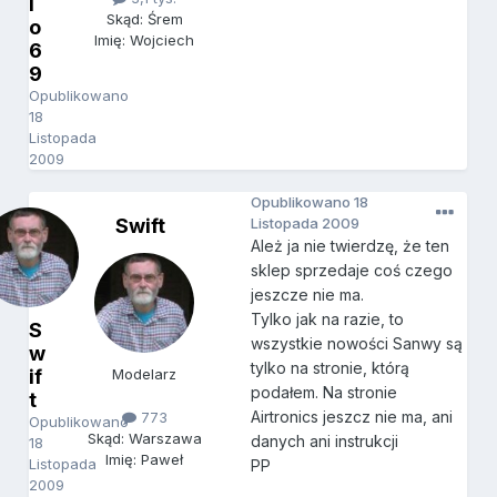
i
Skąd: Śrem
o
Imię: Wojciech
6
9
Opublikowano
18
Listopada
2009
Opublikowano
18
Swift
Listopada 2009
Ależ ja nie twierdzę, że ten
sklep sprzedaje coś czego
jeszcze nie ma.
Tylko jak na razie, to
S
wszystkie nowości Sanwy są
w
tylko na stronie, którą
if
Modelarz
podałem. Na stronie
t
Airtronics jeszcz nie ma, ani
773
Opublikowano
Skąd: Warszawa
danych ani instrukcji
18
Imię: Paweł
Listopada
PP
2009