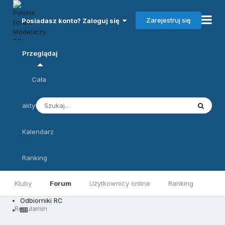
Zarejestruj się
Posiadasz konto? Zaloguj się
Przeglądaj
Cała
aktywność
Kalendarz
Ranking
Kluby
Forum
Użytkownicy online
Ranking
Odbiorniki RC
Regulamin