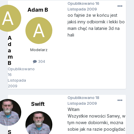
Opublikowano
16
Adam B
Listopada 2009
oo fajnie że w końcu jest
jakiś inny odbiornik i lekki bo
mam chęć na latanie 3d na
hali
A
d
a
Modelarz
m
304
B
Opublikowano
16
Listopada
2009
Opublikowano
18
Swift
Listopada 2009
Witam
Wszystkie nowości Sanwy, w
tym nowe dobiorniki, mozna
sobie jak na razie pooglądać
S