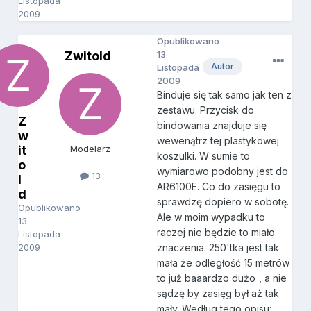
Listopada
2009
Opublikowano
Zwitold
13
Autor
Listopada
2009
Binduje się tak samo jak ten z
zestawu. Przycisk do
Z
bindowania znajduje się
w
wewenątrz tej plastykowej
it
Modelarz
koszulki. W sumie to
o
wymiarowo podobny jest do
13
l
AR6100E. Co do zasięgu to
d
sprawdzę dopiero w sobotę.
Opublikowano
Ale w moim wypadku to
13
raczej nie będzie to miało
Listopada
2009
znaczenia. 250'tka jest tak
mała że odległość 15 metrów
to już baaardzo dużo
, a nie
sądzę by zasięg był aż tak
mały. Według tego opisu: