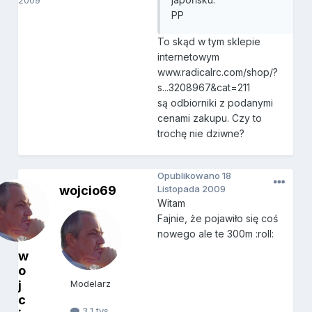
2009
PP
To skąd w tym sklepie
internetowym
www.radicalrc.com/shop/?
s...3208967&cat=211
są odbiorniki z podanymi
cenami zakupu. Czy to
trochę nie dziwne?
Opublikowano
18
wojcio69
Listopada 2009
Witam
Fajnie, że pojawiło się coś
nowego ale te 300m :roll:
w
o
j
Modelarz
c
3,1 tys.