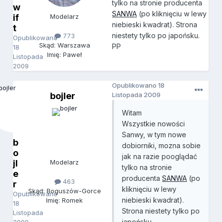
tylko na stronie producenta
w
SANWA
(po kliknięciu w lewy
if
Modelarz
niebieski kwadrat). Strona
t
niestety tylko po japońsku.
773
Opublikowano
Skąd: Warszawa
PP
18
Imię: Paweł
Listopada
2009
Opublikowano
18
bojler
Listopada 2009
Witam
Wszystkie nowości
Sanwy, w tym nowe
b
dobiorniki, mozna sobie
o
jak na razie pooglądać
jl
Modelarz
tylko na stronie
e
producenta
SANWA
(po
463
r
kliknięciu w lewy
Skąd: Boguszów-Gorce
Opublikowano
niebieski kwadrat).
Imię: Romek
18
Strona niestety tylko po
Listopada
japońsku.