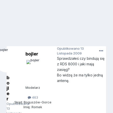
Opublikowano
13
bojler
Listopada 2009
Sprawdzałeś czy bindują się
z RDS 8000 i jaki mają
zasięg?
Bo widzę że ma tylko jedną
b
antenę.
o
jl
Modelarz
e
463
r
Skąd: Boguszów-Gorce
Opublikowano
Imię: Romek
13