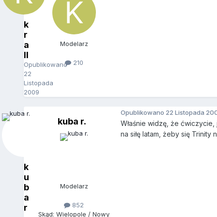
k
r
a
Modelarz
ll
210
Opublikowano
22
Listopada
2009
Opublikowano
22 Listopada 20
kuba r.
Właśnie widzę, że ćwiczycie, j
na siłę latam, żeby się Trinity 
k
u
b
Modelarz
a
852
r
Skąd: Wielopole / Nowy