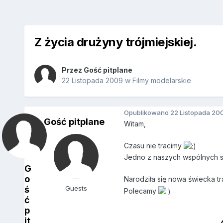
Z życia drużyny trójmiejskiej.
Przez Gość pitplane
22 Listopada 2009
w
Filmy modelarskie
Opublikowano
22 Listopada 20
Gość pitplane
Witam,
Czasu nie tracimy
Jedno z naszych wspólnych s
G
o
Narodziła się nowa świecka tr
ś
Guests
Polecamy
ć
p
it