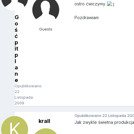
ostro ćwiczymy.
G
Pozdrawiam
o
ś
Guests
ć
p
it
p
l
a
n
e
Opublikowano
22
Listopada
2009
Opublikowano
22 Listopada 20
krall
Jak zwykle świetna produkcja