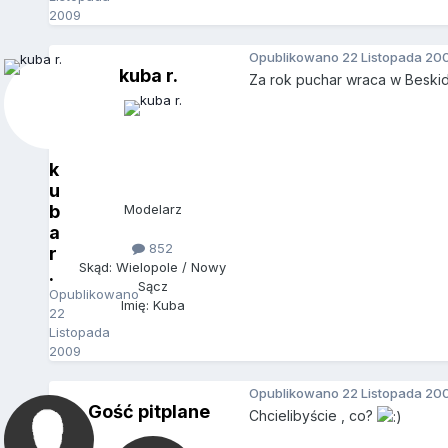
2009
Opublikowano
22 Listopada 20
kuba r.
Za rok puchar wraca w Beski
k
u
b
Modelarz
a
852
r
Skąd: Wielopole / Nowy
.
Sącz
Opublikowano
Imię: Kuba
22
Listopada
2009
Opublikowano
22 Listopada 20
Gość pitplane
Chcielibyście , co?