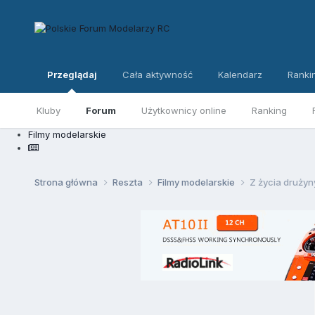
Przeglądaj
Cała aktywność
Kalendarz
Ranki
Kluby
Forum
Użytkownicy online
Ranking
Filmy modelarskie
Strona główna
Reszta
Filmy modelarskie
Z życia drużyny