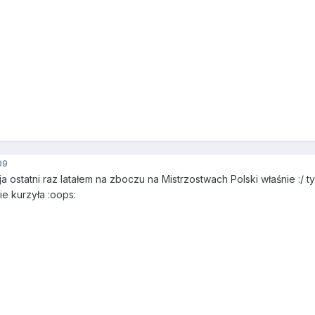
09
a ostatni raz latałem na zboczu na Mistrzostwach Polski właśnie :/ t
nie kurzyła :oops: