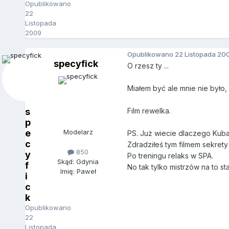
Opublikowano
22
Listopada
2009
Opublikowano
22 Listopada 20
specyfick
O rzesz ty ...
Miałem być ale mnie nie było,
s
Film rewelka.
p
e
Modelarz
PS. Już wiecie dlaczego Kuba
c
Zdradziłeś tym filmem sekrety 
850
y
Po treningu relaks w SPA.
Skąd: Gdynia
f
No tak tylko mistrzów na to stać
Imię: Paweł
i
c
k
Opublikowano
22
Listopada