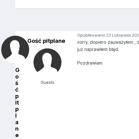
Opublikowano
22 Listopada 20
Gość pitplane
sorry, dopiero zauważyłem , 
już naprawiłem błąd.
Pozdrawiam
G
o
ś
Guests
ć
p
it
p
l
a
n
e