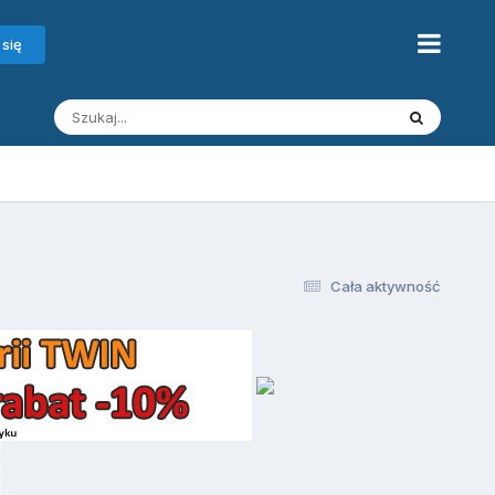
 się
Cała aktywność