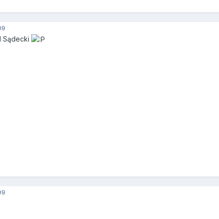
09
d Sądecki
09