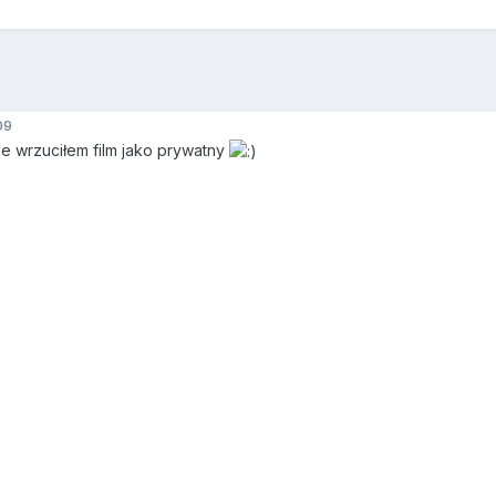
09
że wrzuciłem film jako prywatny