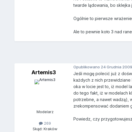
twarde lądowania, bo sklejka
Ogólnie to pierwsze wrażenie 
Ale to pewnie koło 3 nad ra
Opublikowano
24 Grudnia 200
Artemis3
Jeśli mogę polecić już z doś
każdych z nich przewidziane 
oka w locie jest to, iż model 
do tego fakt, iż w modelach kl
potrzebne, a nawet wadzą), w
zrekompensować dodaniem gaz
Modelarz
Powiedz, czy przygotowujesz m
269
Skąd: Kraków