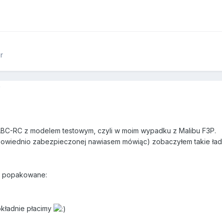
r
9
 ABC-RC z modelem testowym, czyli w moim wypadku z Malibu F3P.
owiednio zabezpieczonej nawiasem mówiąc) zobaczyłem takie ła
e popakowane:
okładnie płacimy