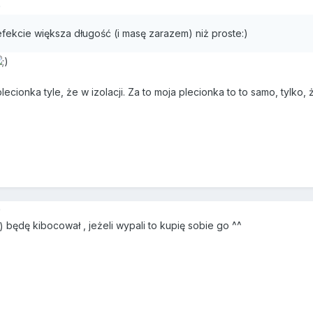
9
fekcie większa długość (i masę zarazem) niż proste:)
ecionka tyle, że w izolacji. Za to moja plecionka to to samo, tylko,
9
będę kibocował , jeżeli wypali to kupię sobie go ^^