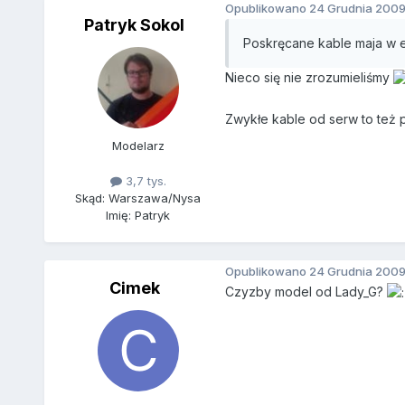
Opublikowano
24 Grudnia 200
Patryk Sokol
Poskręcane kable maja w e
Nieco się nie zrozumieliśmy
Zwykłe kable od serw to też pl
Modelarz
3,7 tys.
Skąd: Warszawa/Nysa
Imię: Patryk
Opublikowano
24 Grudnia 200
Cimek
Czyzby model od Lady_G?