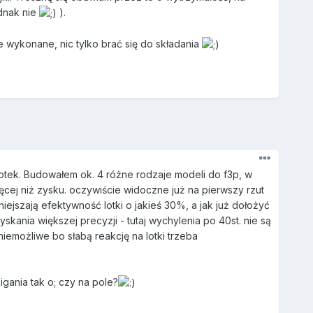
ednak nie
).
e wykonane, nic tylko brać się do składania
otek. Budowałem ok. 4 różne rodzaje modeli do f3p, w
cej niż zysku. oczywiście widoczne już na pierwszy rzut
mniejszają efektywność lotki o jakieś 30%, a jak już dołożyć
skania większej precyzji - tutaj wychylenia po 40st. nie są
emożliwe bo słabą reakcję na lotki trzeba
igania tak o; czy na pole?