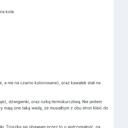
na koła.
, a nie na czarno kolorowane), oraz kawałek stali na
e), dźwigienki, oraz rurkę termokurczliwą. Nie jestem
y mają one taką wadę, ze musiałbym z obu stron kleić do
ki. Troszkę się obawiam przez to o wytrzymałość, na