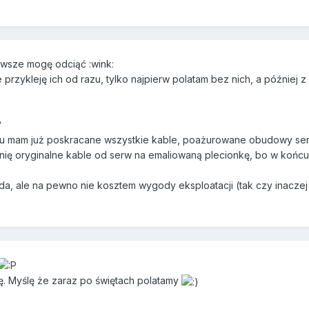
9
awsze mogę odciąć :wink:
 przykleję ich od razu, tylko najpierw polatam bez nich, a później z 
?
tu mam już poskracane wszystkie kable, poażurowane obudowy serw,
nię oryginalne kable od serw na emaliowaną plecionkę, bo w końcu
ię da, ale na pewno nie kosztem wygody eksploatacji (tak czy inacze
9
. Myślę że zaraz po świętach polatamy