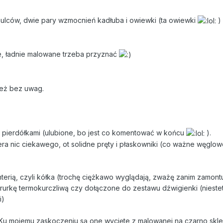
mulców, dwie pary wzmocnień kadłuba i owiewki (ta owiewki
) 
ie, ładnie malowane trzeba przyznać
 też bez uwag.
z pierdółkami (ulubione, bo jest co komentować w końcu
).
a nic ciekawego, ot solidne pręty i płaskowniki (co ważne węglowe
erią, czyli kółka (trochę ciężkawo wyglądają, zważę zanim zamontuj
rurkę termokurczliwą czy dołączone do zestawu dźwigienki (niestet
i)
. Ku mojemu zaskoczeniu są one wycięte z malowanej na czarno sklej