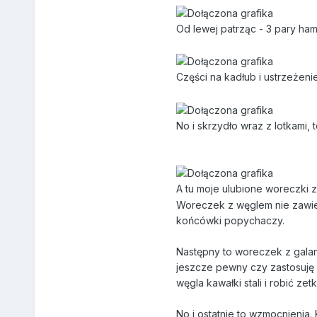
Od lewej patrząc - 3 pary ha
Części na kadłub i ustrzeżen
No i skrzydło wraz z lotkami,
A tu moje ulubione woreczki 
Woreczek z węglem nie zawier
końcówki popychaczy.
Następny to woreczek z galant
jeszcze pewny czy zastosuję 
węgla kawałki stali i robić zetk
No i ostatnie to wzmocnienia