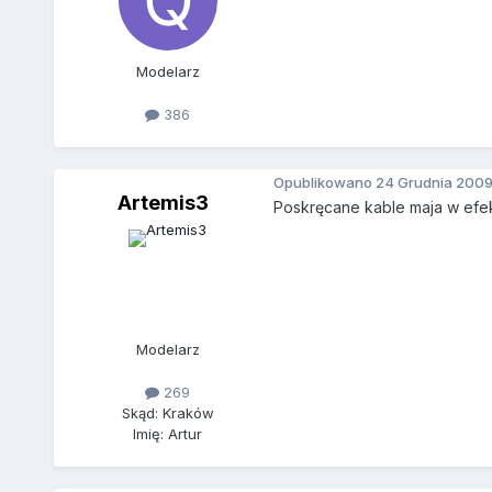
Modelarz
386
Opublikowano
24 Grudnia 200
Artemis3
Poskręcane kable maja w efek
Modelarz
269
Skąd: Kraków
Imię: Artur