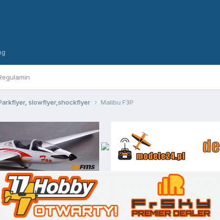
ng
Regulamin
Parkflyer, slowflyer,shockflyer
Malibu F3P