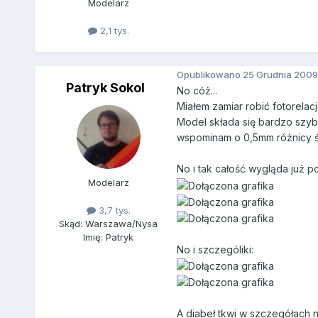
Modelarz
2,1 tys.
Opublikowano
25 Grudnia 2009
Patryk Sokol
No cóż...
Miałem zamiar robić fotorelac
Model składa się bardzo szybk
wspominam o 0,5mm różnicy św
No i tak całość wygląda już p
Modelarz
3,7 tys.
Skąd: Warszawa/Nysa
Imię: Patryk
No i szczególiki:
A diabeł tkwi w szczegółach n