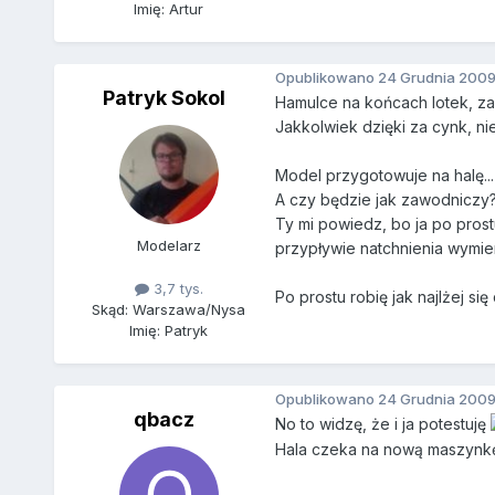
Imię: Artur
Opublikowano
24 Grudnia 200
Patryk Sokol
Hamulce na końcach lotek, z
Jakkolwiek dzięki za cynk, nie
Model przygotowuje na halę...
A czy będzie jak zawodniczy
Ty mi powiedz, bo ja po pros
Modelarz
przypływie natchnienia wymie
3,7 tys.
Po prostu robię jak najlżej s
Skąd: Warszawa/Nysa
Imię: Patryk
Opublikowano
24 Grudnia 200
qbacz
No to widzę, że i ja potestuję
Hala czeka na nową maszynkę