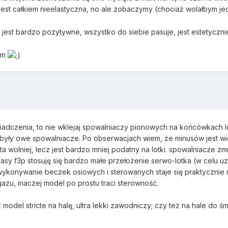
 jest całkiem nieelastyczna, no ale zobaczymy (chociaż wolałbym j
jest bardzo pozytywne, wszystko do siebie pasuje, jest estetyczni
nem
9
wiadczenia, to nie wklejaj spowalniaczy pionowych na końcówkach l
były owe spowalniacze. Po obserwacjach wiem, że minusów jest wię
lata wolniej, lecz jest bardzo mniej podatny na lotki. spowalniacze z
asy f3p stosuję się bardzo małe przełożenie serwo-lotka (w celu uzy
ykonywanie beczek osiowych i sterowanych staje się praktycznie ni
u, inaczej model po prostu traci sterowność.
odel stricte na halę, ultra lekki zawodniczy; czy też na hale do śm