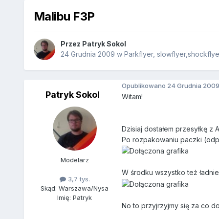
Malibu F3P
Przez
Patryk Sokol
24 Grudnia 2009
w
Parkflyer, slowflyer,shockflye
Opublikowano
24 Grudnia 200
Patryk Sokol
Witam!
Dzisiaj dostałem przesyłkę z
Po rozpakowaniu paczki (odp
Modelarz
W środku wszystko też ładni
3,7 tys.
Skąd: Warszawa/Nysa
Imię: Patryk
No to przyjrzyjmy się za co d