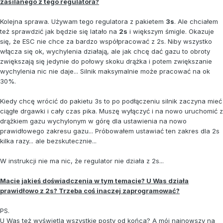
zasilanego z tego regulatora?
Kolejna sprawa. Używam tego regulatora z pakietem
3s
. Ale chciałem
też sprawdzić jak będzie się latało na
2s
i większym śmigle. Okazuje
się, że ESC nie chce za bardzo współpracować z 2s. Niby wszystko
włącza się ok, wychylenia działają, ale jak chcę dać gazu to obroty
zwiększają się jedynie do połowy skoku drążka i potem zwiększanie
wychylenia nic nie daje... Silnik maksymalnie może pracować na ok
30%.
Kiedy chcę wrócić do pakietu 3s to po podłączeniu silnik zaczyna mieć
ciągłe drgawki i cały czas pika. Muszę wyłączyć i na nowo uruchomić z
drążkiem gazu wychylonym w górę dla ustawienia na nowo
prawidłowego zakresu gazu... Próbowałem ustawiać ten zakres dla 2s
kilka razy... ale bezskutecznie...
W instrukcji nie ma nic, że regulator nie działa z 2s...
Macie jakieś doświadczenia w tym temacie? U Was działa
prawidłowo z 2s? Trzeba coś inaczej zaprogramować?
PS.
U Was też wyświetla wszystkie posty od końca? A mój najnowszy na