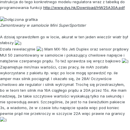
instrukcja do tego konkretnego modelu regulatora wraz z tabelką do
programowania funkcji
http://www.dys.hk/Download/HW25A30A.pdf
Zamontowany w samolocie Mini SuperSportster
A dzisiaj sprawdziłem go w locie, akurat w ten jeden wieczór wiatr był
słabszy
Działa rewelacyjnie
Mam MX-16s Jeti Duplex oraz sensor prądowy
MUI 50 zamontowany w samolocie i pokazujący chwilowe napięcie i
natężenie czerpanego prądu. To też sprawdza się wręcz bajkowo
Zapamiętuje min/max wartości, czas pracy, ile mAh zostało
wykorzystane z pakietu itp. więc po locie mogę sprawdzić np. ile
amper max silnik pociągnął. I okazało się, że 28A! Oczywiście
chwilowo ale regulator i silnik wytrzymał. Trochę się przestraszyłem,
bo w teorii ten silnik ma 16A ciągłego prądu a 20A przez 15s. Ale mam
nadzieję, że takie szczytowe wartości wyskakują tylko na sekundę i
nie spowodują awarii. Szczególnie, że jest to na świeżutkim pakiecie
3s, a wiadomo, że w czasie lotu napięcie spada więc pod koniec
pewnie prąd nie przekroczy w szczycie 22A więc prawie na granicy