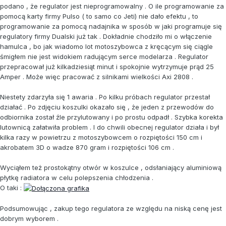
podano , że regulator jest nieprogramowalny . O ile programowanie za
pomocą karty firmy Pulso ( to samo co Jeti) nie dało efektu , to
programowanie za pomocą nadajnika w sposób w jaki programuje się
regulatory firmy Dualski już tak . Dokładnie chodziło mi o włączenie
hamulca , bo jak wiadomo lot motoszybowca z kręcącym się ciągle
śmigłem nie jest widokiem radującym serce modelarza . Regulator
przepracował już kilkadziesiąt minut i spokojnie wytrzymuje prąd 25
Amper . Może więc pracować z silnikami wielkości Axi 2808 .
Niestety zdarzyła się 1 awaria . Po kilku próbach regulator przestał
działać . Po zdjęciu koszulki okazało się , że jeden z przewodów do
odbiornika został źle przylutowany i po prostu odpadł . Szybka korekta
lutownicą załatwiła problem . I do chwili obecnej regulator działa i był
kilka razy w powietrzu z motoszybowcem o rozpiętości 150 cm i
akrobatem 3D o wadze 870 gram i rozpiętości 106 cm .
Wyciąłem też prostokątny otwór w koszulce , odsłaniający aluminiową
płytkę radiatora w celu polepszenia chłodzenia .
O taki :
Podsumowując , zakup tego regulatora ze względu na niską cenę jest
dobrym wyborem .