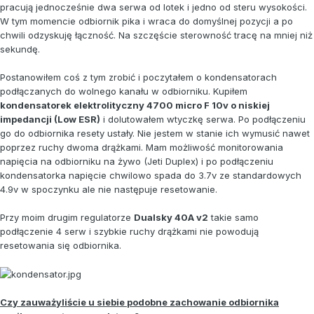
pracują jednocześnie dwa serwa od lotek i jedno od steru wysokości.
W tym momencie odbiornik pika i wraca do domyślnej pozycji a po
chwili odzyskuję łączność. Na szczęście sterowność tracę na mniej niż
sekundę.
Postanowiłem coś z tym zrobić i poczytałem o kondensatorach
podłączanych do wolnego kanału w odbiorniku. Kupiłem
kondensatorek elektrolityczny 4700 micro F 10v o niskiej
impedancji (Low ESR)
i dolutowałem wtyczkę serwa. Po podłączeniu
go do odbiornika resety ustały. Nie jestem w stanie ich wymusić nawet
poprzez ruchy dwoma drążkami. Mam możliwość monitorowania
napięcia na odbiorniku na żywo (Jeti Duplex) i po podłączeniu
kondensatorka napięcie chwilowo spada do 3.7v ze standardowych
4.9v w spoczynku ale nie następuje resetowanie.
Przy moim drugim regulatorze
Dualsky 40A v2
takie samo
podłączenie 4 serw i szybkie ruchy drążkami nie powodują
resetowania się odbiornika.
Czy zauważyliście u siebie podobne zachowanie odbiornika