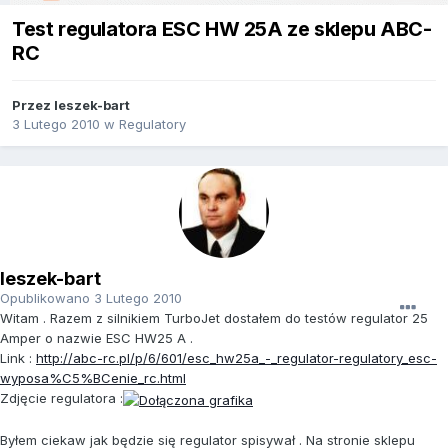
Test regulatora ESC HW 25A ze sklepu ABC-
RC
Przez
leszek-bart
3 Lutego 2010
w
Regulatory
leszek-bart
Opublikowano
3 Lutego 2010
Witam . Razem z silnikiem TurboJet dostałem do testów regulator 25
Amper o nazwie ESC HW25 A .
Link :
http://abc-rc.pl/p/6/601/esc_hw25a_-_regulator-regulatory_esc-
wyposa%C5%BCenie_rc.html
Zdjęcie regulatora :
Byłem ciekaw jak będzie się regulator spisywał . Na stronie sklepu