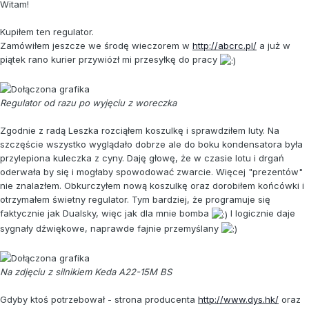
Witam!
Kupiłem ten regulator.
Zamówiłem jeszcze we środę wieczorem w
http://abcrc.pl/
a już w
piątek rano kurier przywiózł mi przesyłkę do pracy
Regulator od razu po wyjęciu z woreczka
Zgodnie z radą Leszka rozciąłem koszulkę i sprawdziłem luty. Na
szczęście wszystko wyglądało dobrze ale do boku kondensatora była
przylepiona kuleczka z cyny. Daję głowę, że w czasie lotu i drgań
oderwała by się i mogłaby spowodować zwarcie. Więcej "prezentów"
nie znalazłem. Obkurczyłem nową koszulkę oraz dorobiłem końcówki i
otrzymałem świetny regulator. Tym bardziej, że programuje się
faktycznie jak Dualsky, więc jak dla mnie bomba
I logicznie daje
sygnały dźwiękowe, naprawde fajnie przemyślany
Na zdjęciu z silnikiem Keda A22-15M BS
Gdyby ktoś potrzebował - strona producenta
http://www.dys.hk/
oraz