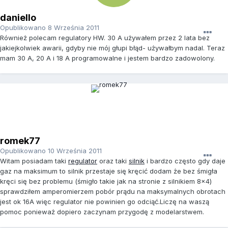
daniello
Opublikowano
8 Września 2011
Również polecam regulatory HW. 30 A używałem przez 2 lata bez
jakiejkolwiek awarii, gdyby nie mój głupi błąd- używałbym nadal. Teraz
mam 30 A, 20 A i 18 A programowalne i jestem bardzo zadowolony.
romek77
Opublikowano
10 Września 2011
Witam posiadam taki
regulator
oraz taki
silnik
i bardzo często gdy daje
gaz na maksimum to silnik przestaje się kręcić dodam że bez śmigła
kręci się bez problemu (śmigło takie jak na stronie z silnikiem 8x4)
sprawdziłem amperomierzem pobór prądu na maksymalnych obrotach
jest ok 16A więc regulator nie powinien go odciąć.Liczę na waszą
pomoc ponieważ dopiero zaczynam przygodę z modelarstwem.