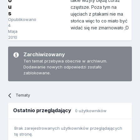
o
takie wizyty będą coraz
u
częstsze. Poza tym na
s
ujęciach z ptakami nie ma
Opublikowano
słońca więc to co miało być
4
widać się nie zmarnowało ;D
Maja
2010
Zarchiwizowany
Ten temat przebywa obecnie w archiwum.
Dodawanie nowych odpowiedzi zostało
zablokowane.
Tematy
Ostatnio przeglądający
0 użytkowników
Brak zarejestrowanych użytkowników przeglądających
tę stronę.