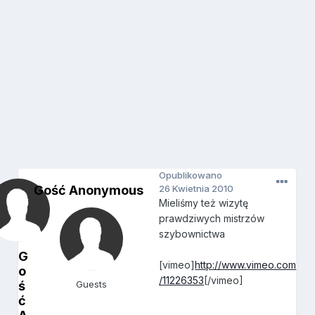
Opublikowano
Gość Anonymous
26 Kwietnia 2010
Mieliśmy też wizytę
prawdziwych mistrzów
szybownictwa
G
[vimeo]
http://www.vimeo.com
o
/11226353
[/vimeo]
ś
Guests
ć