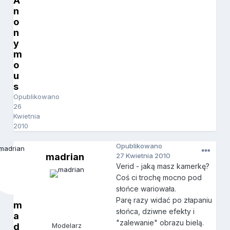
A
n
o
n
y
m
o
u
s
Opublikowano
26
Kwietnia
2010
Opublikowano
madrian
27 Kwietnia 2010
Verid - jaką masz kamerkę?
Coś ci trochę mocno pod
słońce wariowała.
Parę razy widać po złapaniu
m
słońca, dziwne efekty i
a
"zalewanie" obrazu bielą.
d
Modelarz