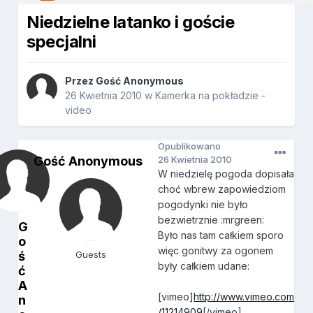
Niedzielne latanko i goście
specjalni
Przez Gość Anonymous
26 Kwietnia 2010
w
Kamerka na pokładzie -
video
Opublikowano
Gość Anonymous
26 Kwietnia 2010
W niedzielę pogoda dopisała
choć wbrew zapowiedziom
pogodynki nie było
bezwietrznie :mrgreen:
G
Było nas tam całkiem sporo
o
więc gonitwy za ogonem
ś
Guests
były całkiem udane:
ć
A
[vimeo]
http://www.vimeo.com
n
/11214909
[/vimeo]