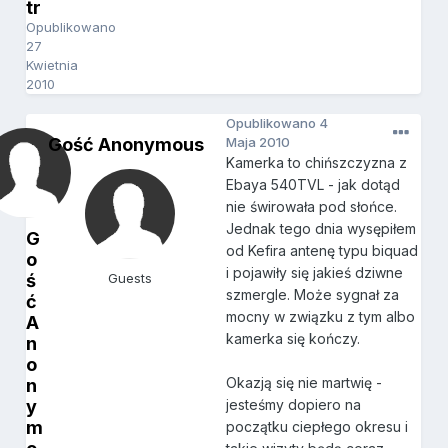
tr
Opublikowano
27
Kwietnia
2010
Opublikowano
4
Gość Anonymous
Maja 2010
Kamerka to chińszczyzna z
Ebaya 540TVL - jak dotąd
nie świrowała pod słońce.
Jednak tego dnia wysępiłem
G
od Kefira antenę typu biquad
o
i pojawiły się jakieś dziwne
ś
Guests
szmergle. Może sygnał za
ć
mocny w związku z tym albo
A
kamerka się kończy.
n
o
Okazją się nie martwię -
n
y
jesteśmy dopiero na
m
początku ciepłego okresu i