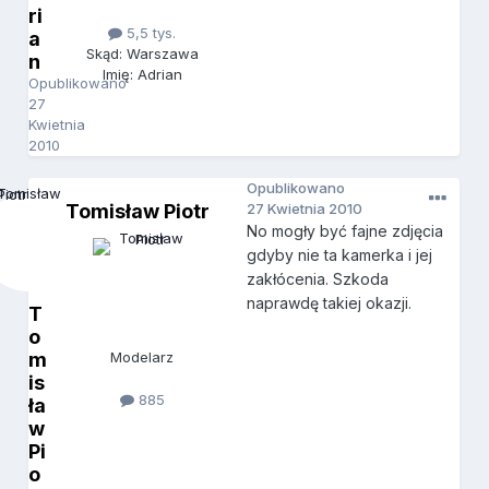
ri
5,5 tys.
a
Skąd: Warszawa
n
Imię: Adrian
Opublikowano
27
Kwietnia
2010
Opublikowano
Tomisław Piotr
27 Kwietnia 2010
No mogły być fajne zdjęcia
gdyby nie ta kamerka i jej
zakłócenia. Szkoda
naprawdę takiej okazji.
T
o
m
Modelarz
is
885
ła
w
Pi
o