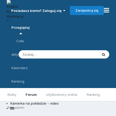
Zarejestruj się
Posiadasz konto? Zaloguj się
Przeglądaj
Cała
aktywność
Kalendarz
Ranking
Kluby
Forum
Użytkownicy online
Ranking
Kamerka na pokładzie - video
Regulamin