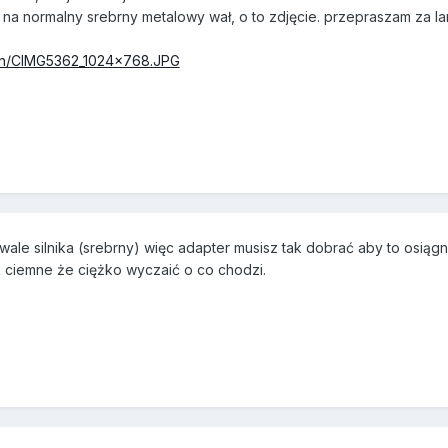
z na normalny srebrny metalowy wał, o to zdjęcie. przepraszam za la
axn/CIMG5362_1024x768.JPG
ale silnika (srebrny) więc adapter musisz tak dobrać aby to osiągnąć
k ciemne że ciężko wyczaić o co chodzi.