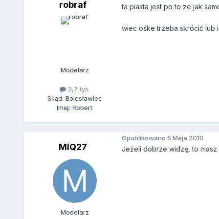
robraf
ta piasta jest po to ze jak sa
wiec ośke trzeba skrócić lub 
Modelarz
2,7 tys.
Skąd: Bolesławiec
Imię: Robert
Opublikowano
5 Maja 2010
MiQ27
Jeżeli dobrze widzę, to masz
Modelarz