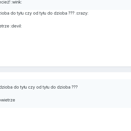
cież! :wink:
ioba do tyłu czy od tyłu do dzioba ??? :crazy:
trze :devil:
dzioba do tyłu czy od tyłu do dzioba ???
owietrze