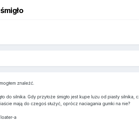
 śmigło
 mogłem znaleźć.
o do silnika. Gdy przyłoże śmigło jest kupe luzu od piasty silnika, 
piaście mają do czegoś służyć, oprócz naciagania gumki na nie?
loater-a