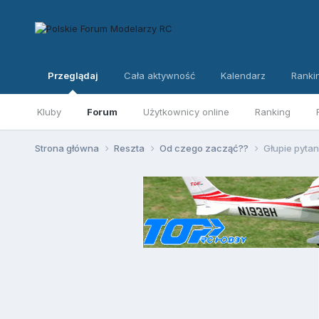
Przeglądaj
Cała aktywność
Kalendarz
Ranki
Kluby
Forum
Użytkownicy online
Ranking
Strona główna
Reszta
Od czego zacząć??
Głupie pyta