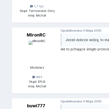
1,7 tys.
Skąd: Tarnowskie Góry
Imię: Michał
Opublikowano
5 Maja 2010
MironRC
Jeżeli dobrze widzę, to m
ale to pchające śmigło przecie
Modelarz
883
Skąd: EPLB
Imię: Michał
Opublikowano
5 Maja 2010
buwi777