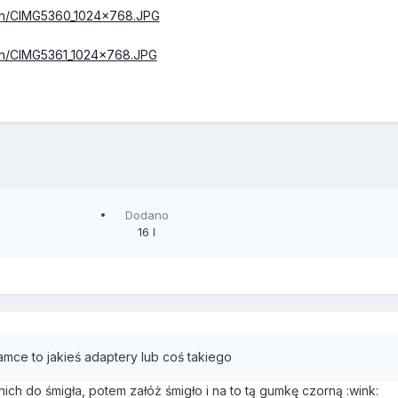
axn/CIMG5360_1024x768.JPG
axn/CIMG5361_1024x768.JPG
Dodano
16 l
amce to jakieś adaptery lub coś takiego
nich do śmigła, potem załóż śmigło i na to tą gumkę czorną :wink: