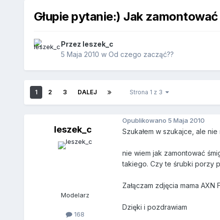
Głupie pytanie:) Jak zamontować
Przez
leszek_c
5 Maja 2010
w
Od czego zacząć??
1
2
3
DALEJ
Strona 1 z 3
Opublikowano
5 Maja 2010
leszek_c
Szukałem w szukajce, ale nie
nie wiem jak zamontować śmigł
takiego. Czy te śrubki porzy 
Załączam zdjęcia mama AXN F
Modelarz
Dzięki i pozdrawiam
168