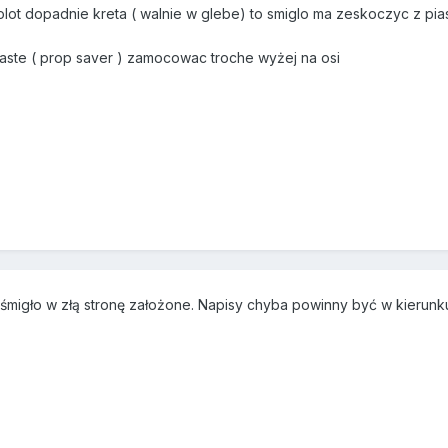
molot dopadnie kreta ( walnie w glebe) to smiglo ma zeskoczyc z pias
iaste ( prop saver ) zamocowac troche wyżej na osi
 śmigło w złą stronę założone. Napisy chyba powinny być w kierunk