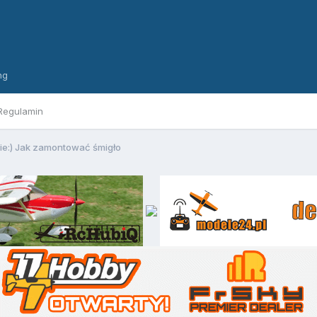
ng
Regulamin
nie:) Jak zamontować śmigło