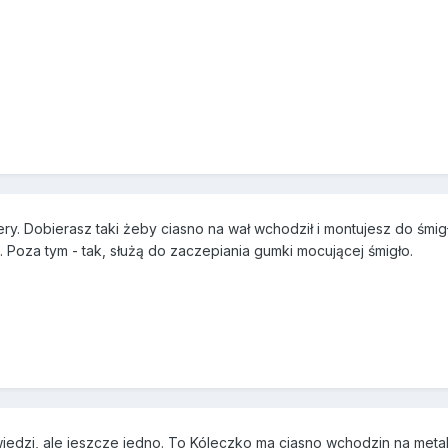
y. Dobierasz taki żeby ciasno na wał wchodził i montujesz do śmigła
a. Poza tym - tak, służą do zaczepiania gumki mocującej śmigło.
dzi, ale jeszcze jedno. To Kóleczko ma ciasno wchodzin na meta