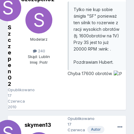
Tylko nie kup sobie
śmigła "SF" ponieważ
ten silnik to rozerwie z
S
racji wysokich obrotów
z
(tj. 1600obrotów na 1V)
c
Modelarz
Przy 3S jest to już
z
20000 RPM :wink: .
240
e
Skąd: Lublin
p
Pozdrawiam Hubert.
Imię: Piotr
e
n
Chyba 17600 obrotów.
0
2
Opublikowano
17
Czerwca
2010
Opublikowano
skymen13
17
Autor
Czerwca