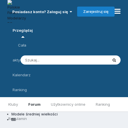
Zarejestruj się
Posiadasz konto? Zaloguj się
Przeglądaj
Cała
aktywność
Kalendarz
Ranking
Kluby
Forum
Użytkownicy online
Ranking
Modele średniej wielkości
Regulamin