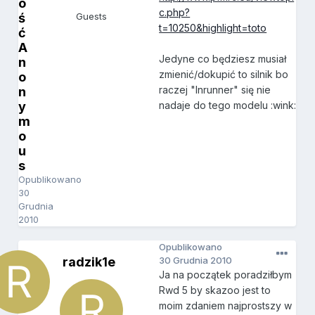
o
c.php?
ś
Guests
t=10250&highlight=toto
ć
A
Jedyne co będziesz musiał
n
zmienić/dokupić to silnik bo
o
raczej "Inrunner" się nie
n
y
nadaje do tego modelu :wink:
m
o
u
s
Opublikowano
30
Grudnia
2010
Opublikowano
radzik1e
30 Grudnia 2010
Ja na początek poradziłbym
Rwd 5 by skazoo jest to
moim zdaniem najprostszy w