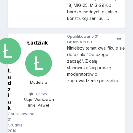
18, MiG-25, MiG-29 lub
bardzo modnych ostatnio
konstrukcji serii Su. ;D
Opublikowano
31
Ładziak
Grudnia 2010
Niniejszy temat kwalifikuje się
do działu "Od czego
zacząć". Z całą
stanowczością proszę
Ł
moderatorów o
a
zaprowadzenie porządku.
d
Modelarz
z
3,3 tys.
i
Skąd: Warszawa
a
Imię: Paweł
k
Opublikowano
31
Grudnia
2010