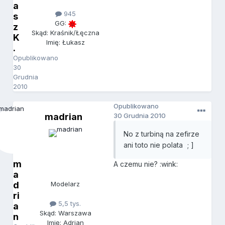
a
945
s
GG:
z
Skąd: Kraśnik/Łęczna
K
Imię: Łukasz
.
Opublikowano
30
Grudnia
2010
Opublikowano
madrian
30 Grudnia 2010
No z turbiną na zefirze
ani toto nie polata
; ]
m
A czemu nie? :wink:
a
d
Modelarz
ri
5,5 tys.
a
Skąd: Warszawa
n
Imię: Adrian