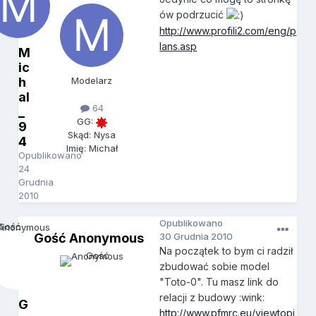
ów podrzucić
http://www.profili2.com/eng/p
lans.asp
M
ic
h
Modelarz
al
64
_
GG:
9
Skąd: Nysa
4
Imię: Michał
Opublikowano
24
Grudnia
2010
Opublikowano
Gość Anonymous
30 Grudnia 2010
Na początek to bym ci radził
zbudować sobie model
"Toto-0". Tu masz link do
relacji z budowy :wink:
G
http://www.pfmrc.eu/viewtopi