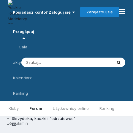
Zarejestruj się
Posiadasz konto? Zaloguj się
Przeglądaj
Cała
aktywność
Kalendarz
Ranking
Kluby
Forum
Użytkownicy online
Ranking
Skrzydełka, kaczki i "odrzutowce"
Regulamin