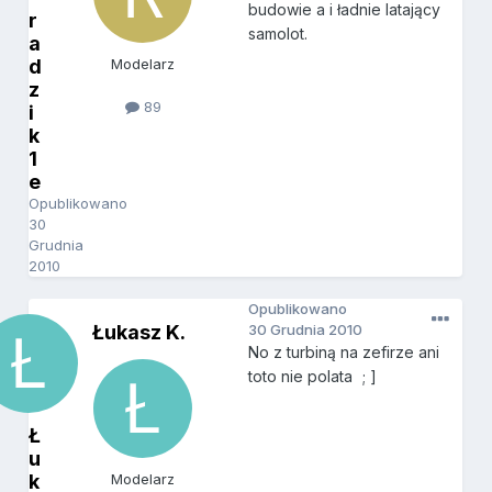
budowie a i ładnie latający
r
samolot.
a
d
Modelarz
z
89
i
k
1
e
Opublikowano
30
Grudnia
2010
Opublikowano
Łukasz K.
30 Grudnia 2010
No z turbiną na zefirze ani
toto nie polata
; ]
Ł
u
k
Modelarz