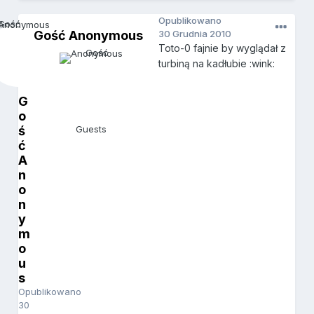
Opublikowano
Gość Anonymous
30 Grudnia 2010
Toto-0 fajnie by wyglądał z
turbiną na kadłubie :wink:
G
o
ś
Guests
ć
A
n
o
n
y
m
o
u
s
Opublikowano
30