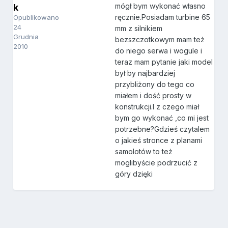
mógł bym wykonać własno
k
ręcznie.Posiadam turbine 65
Opublikowano
24
mm z silnikiem
Grudnia
bezszczotkowym mam też
2010
do niego serwa i wogule i
teraz mam pytanie jaki model
był by najbardziej
przybliżony do tego co
miałem i dość prosty w
konstrukcji.I z czego miał
bym go wykonać ,co mi jest
potrzebne?Gdzieś czytalem
o jakieś stronce z planami
samolotów to też
moglibyście podrzucić z
góry dzięki