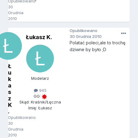
Opublikowano
30
Grudnia
2010
Opublikowano
Łukasz K.
30 Grudnia 2010
Polatać poleci,ale to trochę
dziwne by było ;D
Ł
u
k
Modelarz
a
945
s
GG:
z
Skąd: Kraśnik/Łęczna
K
Imię: Łukasz
.
Opublikowano
30
Grudnia
2010