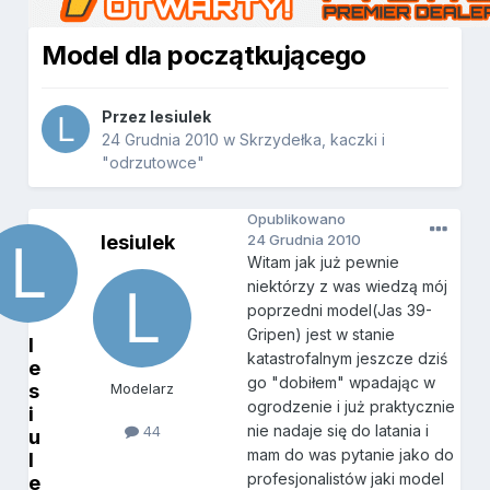
Model dla początkującego
Przez
lesiulek
24 Grudnia 2010
w
Skrzydełka, kaczki i
"odrzutowce"
Opublikowano
lesiulek
24 Grudnia 2010
Witam jak już pewnie
niektórzy z was wiedzą mój
poprzedni model(Jas 39-
Gripen) jest w stanie
l
katastrofalnym jeszcze dziś
e
go "dobiłem" wpadając w
s
Modelarz
ogrodzenie i już praktycznie
i
nie nadaje się do latania i
44
u
mam do was pytanie jako do
l
profesjonalistów jaki model
e