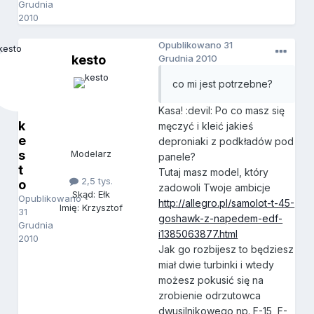
Grudnia
2010
Opublikowano
31
kesto
Grudnia 2010
co mi jest potrzebne?
Kasa! :devil: Po co masz się
k
męczyć i kleić jakieś
e
deproniaki z podkładów pod
s
Modelarz
panele?
t
Tutaj masz model, który
2,5 tys.
o
zadowoli Twoje ambicje
Skąd: Ełk
Opublikowano
http://allegro.pl/samolot-t-45-
Imię: Krzysztof
31
goshawk-z-napedem-edf-
Grudnia
i1385063877.html
2010
Jak go rozbijesz to będziesz
miał dwie turbinki i wtedy
możesz pokusić się na
zrobienie odrzutowca
dwusilnikowego np. F-15, F-