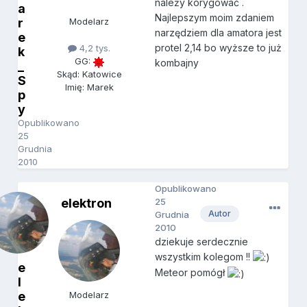
należy korygować .
a
Najlepszym moim zdaniem
r
Modelarz
narzędziem dla amatora jest
e
protel 2,14 bo wyższe to już
4,2 tys.
k
GG:
kombajny
_
Skąd: Katowice
S
Imię: Marek
p
y
Opublikowano
25
Grudnia
2010
Opublikowano
elektron
25
Autor
Grudnia
2010
dziekuje serdecznie
wszystkim kolegom !!
e
Meteor pomógł
l
e
Modelarz