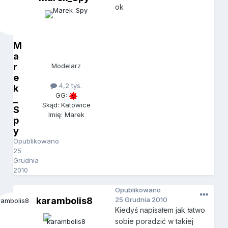
ok
M
a
r
Modelarz
e
4,2 tys.
k
GG:
_
Skąd: Katowice
S
Imię: Marek
p
y
Opublikowano
25
Grudnia
2010
Opublikowano
karambolis8
25 Grudnia 2010
Kiedyś napisałem jak łatwo
sobie poradzić w takiej