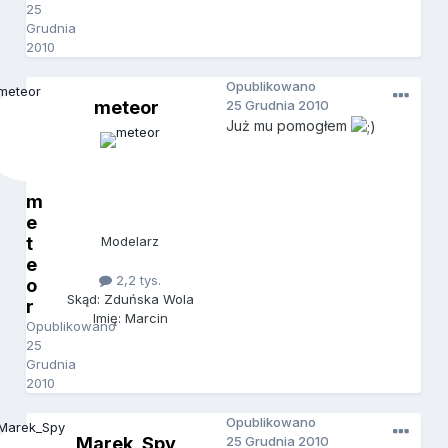
25
Grudnia
2010
Opublikowano
meteor
25 Grudnia 2010
Już mu pomogłem
m
e
t
Modelarz
e
2,2 tys.
o
Skąd: Zduńska Wola
r
Imię: Marcin
Opublikowano
25
Grudnia
2010
Opublikowano
Marek_Spy
25 Grudnia 2010