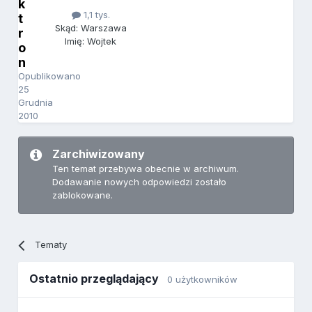
k
1,1 tys.
t
Skąd: Warszawa
r
Imię: Wojtek
o
n
Opublikowano
25
Grudnia
2010
Zarchiwizowany
Ten temat przebywa obecnie w archiwum.
Dodawanie nowych odpowiedzi zostało
zablokowane.
Tematy
Ostatnio przeglądający
0 użytkowników