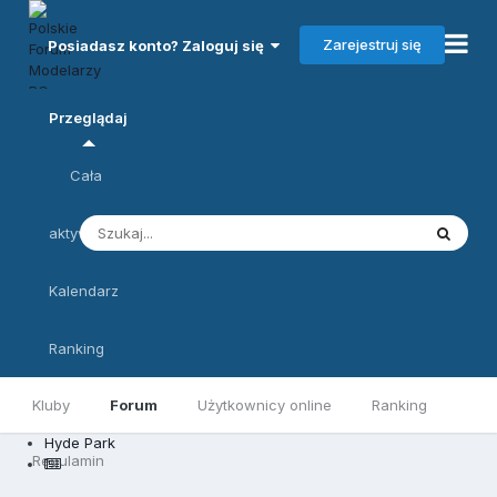
Zarejestruj się
Posiadasz konto? Zaloguj się
Przeglądaj
Cała
aktywność
Kalendarz
Ranking
Kluby
Forum
Użytkownicy online
Ranking
Hyde Park
Regulamin