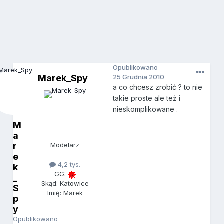
Opublikowano
Marek_Spy
25 Grudnia 2010
a co chcesz zrobić ? to nie
takie proste ale też i
nieskomplikowane .
M
a
r
Modelarz
e
4,2 tys.
k
GG:
_
Skąd: Katowice
S
Imię: Marek
p
y
Opublikowano