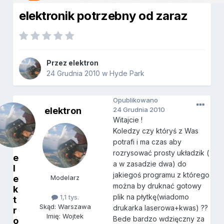
elektronik potrzebny od zaraz
Przez
elektron
24 Grudnia 2010
w
Hyde Park
Opublikowano
elektron
24 Grudnia 2010
Witajcie !
Koledzy czy któryś z Was
potrafi i ma czas aby
rozrysować prosty układzik (
e
a w zasadzie dwa) do
l
jakiegoś programu z którego
e
Modelarz
można by druknać gotowy
k
plik na płytkę(wiadomo
1,1 tys.
t
Skąd: Warszawa
drukarka laserowa+kwas) ??
r
Imię: Wojtek
Bede bardzo wdzięczny za
o