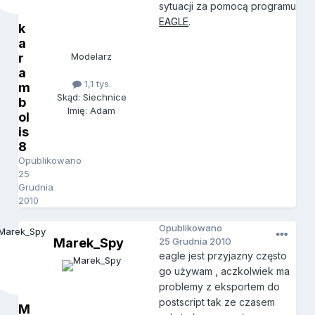
sytuacji za pomocą programu
EAGLE
.
k
a
r
Modelarz
a
1,1 tys.
m
Skąd: Siechnice
b
Imię: Adam
ol
is
8
Opublikowano
25
Grudnia
2010
Opublikowano
Marek_Spy
25 Grudnia 2010
eagle jest przyjazny często
go używam , aczkolwiek ma
problemy z eksportem do
postscript tak ze czasem
M