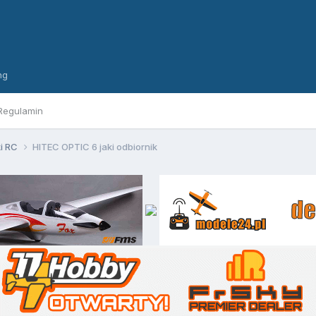
ng
Regulamin
ki RC
HITEC OPTIC 6 jaki odbiornik