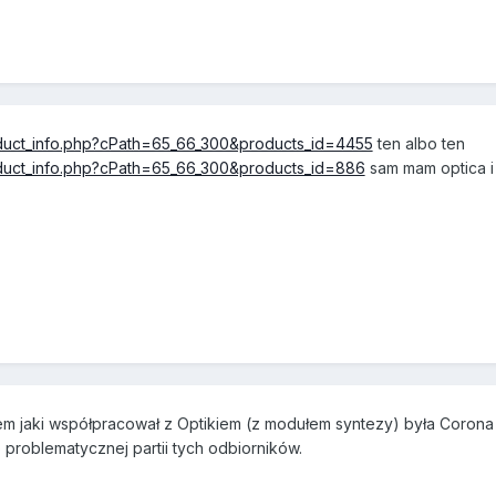
duct_info.php?cPath=65_66_300&products_id=4455
ten albo ten
duct_info.php?cPath=65_66_300&products_id=886
sam mam optica i 
em jaki współpracował z Optikiem (z modułem syntezy) była Coron
problematycznej partii tych odbiorników.