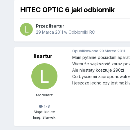
HITEC OPTIC 6 jaki odbiornik
Przez
lisartur
29 Marca 2011
w
Odbiorniki RC
Opublikowano
29 Marca 2011
lisartur
Mam pytanie posiadam aparat
Wiem że większość zaraz pow
Ale niestety kosztuje 290zł
Co byście mi zaproponowali w
I jeszcze jedno czy jest moż
Modelarz
178
Skąd: kielce
Imię: Sławek