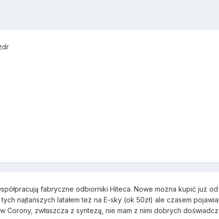
zdr
 współpracują fabryczne odbiorniki Hiteca. Nowe można kupić już o
tych najtańszych latałem też na E-sky (ok 50zł) ale czasem pojawiał
w Corony, zwłaszcza z syntezą, nie mam z nimi dobrych doświadcz