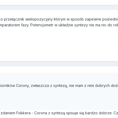
ylko przełącznik wielopozycyjny którym w sposób zapewne pośredni
paratorem fazy. Potencjometr w układzie syntezy nie ma nic do rob
iorników Corony, zwłaszcza z syntezą, nie mam z nimi dobrych do
 zdaniem Fokkera - Corona z syntezą spisuje się bardzo dobrze. Czyli