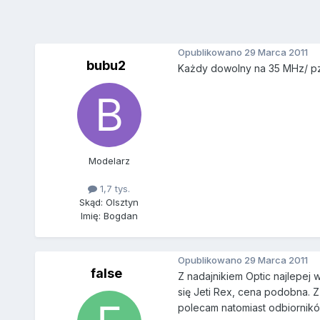
Opublikowano
29 Marca 2011
bubu2
Każdy dowolny na 35 MHz/ p
Modelarz
1,7 tys.
Skąd: Olsztyn
Imię: Bogdan
Opublikowano
29 Marca 2011
false
Z nadajnikiem Optic najlepej
się Jeti Rex, cena podobna. Z 
polecam natomiast odbiornikó