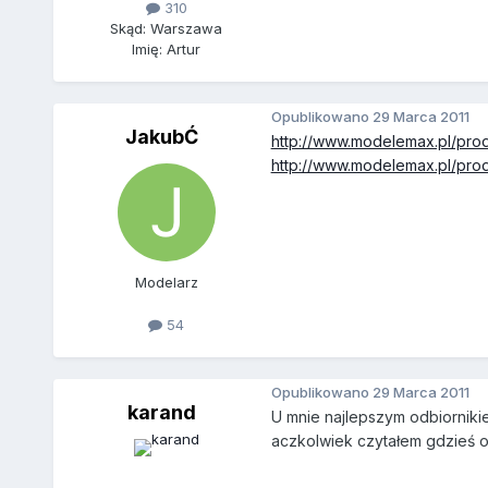
310
Skąd: Warszawa
Imię: Artur
Opublikowano
29 Marca 2011
JakubĆ
http://www.modelemax.pl/pro
http://www.modelemax.pl/pro
Modelarz
54
Opublikowano
29 Marca 2011
karand
U mnie najlepszym odbiorniki
aczkolwiek czytałem gdzieś o 