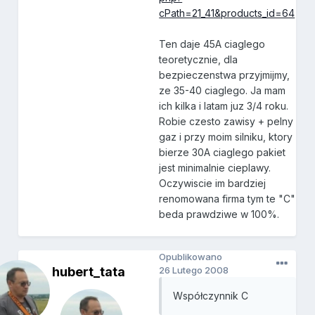
cPath=21_41&products_id=64
Ten daje 45A ciaglego
teoretycznie, dla
bezpieczenstwa przyjmijmy,
ze 35-40 ciaglego. Ja mam
ich kilka i latam juz 3/4 roku.
Robie czesto zawisy + pelny
gaz i przy moim silniku, ktory
bierze 30A ciaglego pakiet
jest minimalnie cieplawy.
Oczywiscie im bardziej
renomowana firma tym te "C"
beda prawdziwe w 100%.
Opublikowano
hubert_tata
26 Lutego 2008
Współczynnik C