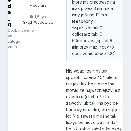
który ma pracować na
d
Modelarz
max przez 3 minuty a
a
inny jeśli np 12 min.
1,5 tys.
_
Niezbędny
Skąd: Wadowice
g
współczynnik C
Opublikowano
obliczasz tak: C =
26
60min/czas (np. lot 6
Lutego
2008
min przy max mocy to
obciążenie około 10C)
Nie wpadł bym na taki
sposób liczenia "C", ale to
nie jest tak bo nie można
mówić że najważniejszy jest
czas lotu (chyba że to
zawody lub taki ma być cel
budowy modelu), ważny jest
lot. Nie zawsze można tak
liczyć bo może się nie dać.
Bo jak sobie założe że będę