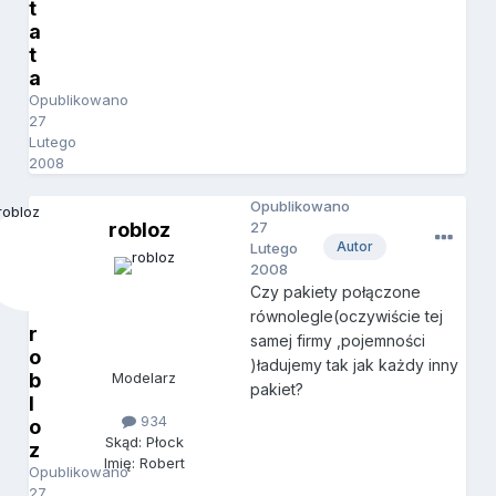
t
a
t
a
Opublikowano
27
Lutego
2008
Opublikowano
robloz
27
Autor
Lutego
2008
Czy pakiety połączone
równolegle(oczywiście tej
r
samej firmy ,pojemności
o
)ładujemy tak jak każdy inny
b
Modelarz
pakiet?
l
934
o
Skąd: Płock
z
Imię: Robert
Opublikowano
27