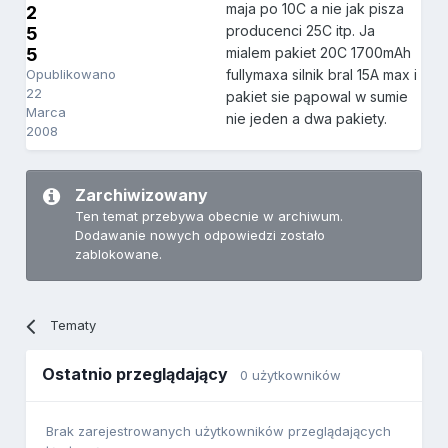
maja po 10C a nie jak pisza
2
producenci 25C itp. Ja
5
5
mialem pakiet 20C 1700mAh
Opublikowano
fullymaxa silnik bral 15A max i
22
pakiet sie pąpowal w sumie
Marca
nie jeden a dwa pakiety.
2008
Zarchiwizowany
Ten temat przebywa obecnie w archiwum.
Dodawanie nowych odpowiedzi zostało
zablokowane.
Tematy
Ostatnio przeglądający
0 użytkowników
Brak zarejestrowanych użytkowników przeglądających