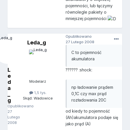
pojemności, lub łączymy
równolegle pakiety o
mniejszej pojemności
Opublikowano
Leda_g
27 Lutego 2008
C to pojemność
akumulatora
L
?????? :shock:
e
d
Modelarz
np ładowanie prądem
a
1,5 tys.
_
0,1C czy max prąd
Skąd: Wadowice
g
rozładowania 20C
Opublikowano
od kiedy to pojemność
27
Lutego
(Ah)akumulatora podaje się
2008
jako prąd (A)