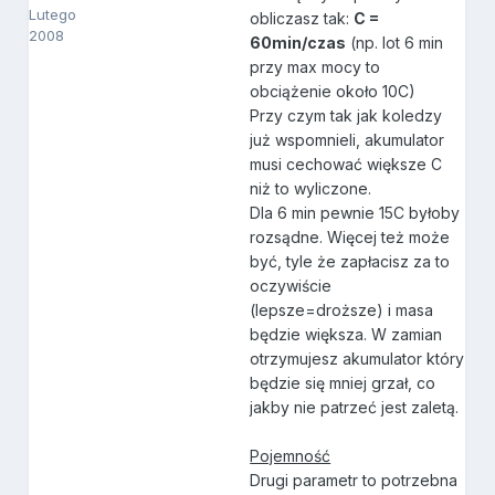
Lutego
obliczasz tak:
C =
2008
60min/czas
(np. lot 6 min
przy max mocy to
obciążenie około 10C)
Przy czym tak jak koledzy
już wspomnieli, akumulator
musi cechować większe C
niż to wyliczone.
Dla 6 min pewnie 15C byłoby
rozsądne. Więcej też może
być, tyle że zapłacisz za to
oczywiście
(lepsze=droższe) i masa
będzie większa. W zamian
otrzymujesz akumulator który
będzie się mniej grzał, co
jakby nie patrzeć jest zaletą.
Pojemność
Drugi parametr to potrzebna