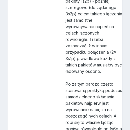
pakiety 1s2p) - później
szeregowo (do żądanego
3s2p) celem takiego łączenia
jest samoistne
wyrównywanie napięć na
celach łączonych
równolegle. Trzeba
zaznaczyć iż w innym
przypadku połączenia (2x
3s1p) prawidłowo każdy z
takich pakietów musiałby być
ładowany osobno.
Po za tym bardzo często
stosowaną praktyką podczas
samodzielnego składania
pakietów najpierw jest
wyrównanie napięcia na
poszczególnych celach. A
robi się to właśnie łącząc
ogniwa równolegle np 1s6p a