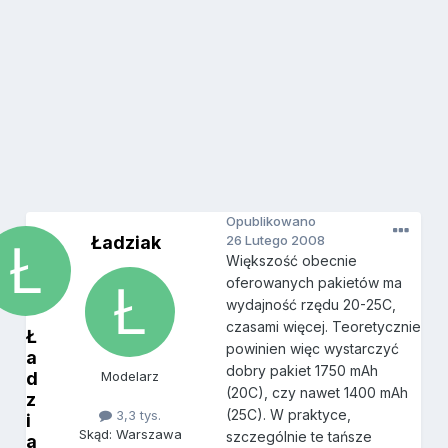
Opublikowano
Ładziak
26 Lutego 2008
Większość obecnie
oferowanych pakietów ma
wydajność rzędu 20-25C,
czasami więcej. Teoretycznie
Ł
powinien więc wystarczyć
a
dobry pakiet 1750 mAh
d
Modelarz
(20C), czy nawet 1400 mAh
z
(25C). W praktyce,
3,3 tys.
i
Skąd: Warszawa
szczególnie te tańsze
a