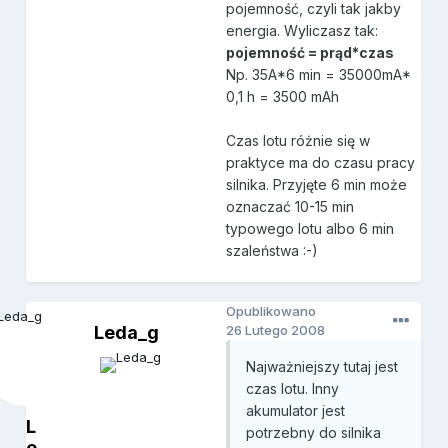
pojemność, czyli tak jakby
energia. Wyliczasz tak:
pojemność = prąd*czas
Np. 35A*6 min = 35000mA*
0,1 h = 3500 mAh
Czas lotu różnie się w
praktyce ma do czasu pracy
silnika. Przyjęte 6 min może
oznaczać 10-15 min
typowego lotu albo 6 min
szaleństwa :-)
Opublikowano
Leda_g
26 Lutego 2008
Najważniejszy tutaj jest
czas lotu. Inny
akumulator jest
L
potrzebny do silnika
e