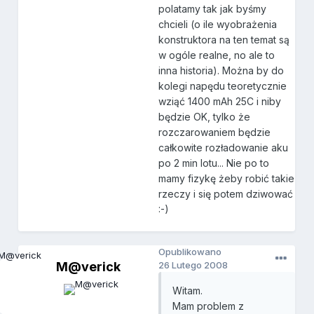
polatamy tak jak byśmy
chcieli (o ile wyobrażenia
konstruktora na ten temat są
w ogóle realne, no ale to
inna historia). Można by do
kolegi napędu teoretycznie
wziąć 1400 mAh 25C i niby
będzie OK, tylko że
rozczarowaniem będzie
całkowite rozładowanie aku
po 2 min lotu... Nie po to
mamy fizykę żeby robić takie
rzeczy i się potem dziwować
:-)
Opublikowano
M@verick
26 Lutego 2008
Witam.
Mam problem z