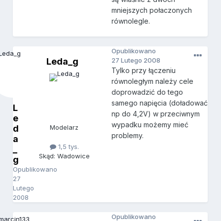
mniejszych połaczonych
równolegle.
Opublikowano
Leda_g
27 Lutego 2008
Tylko przy łączeniu
równoległym należy cele
doprowadzić do tego
samego napięcia (doładować
L
np do 4,2V) w przeciwnym
e
wypadku możemy mieć
d
Modelarz
problemy.
a
1,5 tys.
_
Skąd: Wadowice
g
Opublikowano
27
Lutego
2008
Opublikowano