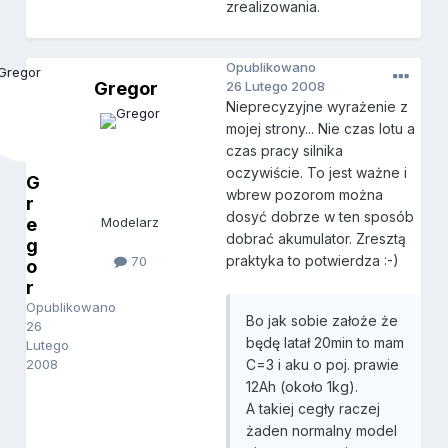
zrealizowania.
Opublikowano
Gregor
26 Lutego 2008
Nieprecyzyjne wyrażenie z
mojej strony... Nie czas lotu a
czas pracy silnika
oczywiście. To jest ważne i
G
wbrew pozorom można
r
dosyć dobrze w ten sposób
e
Modelarz
dobrać akumulator. Zresztą
g
praktyka to potwierdza :-)
70
o
r
Opublikowano
Bo jak sobie założe że
26
będę latał 20min to mam
Lutego
2008
C=3 i aku o poj. prawie
12Ah (około 1kg).
A takiej cegły raczej
żaden normalny model