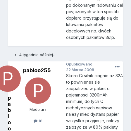
po dokonanym ładowaniu cel
połączonych w ten sposób
dopiero przystępuje się do
lutowania pakietów
docelowych np. dwóch
osobnych pakietów 3s1p.
4 tygodnie później...
Opublikowano
pabloo255
22 Marca 2008
Skoro Ci silnik ciagnie az 32A
to powinienes sie
zaopatrzec w pakiet o
pojemnosci 3200mAh
p
minimum, do tych C
a
niebotycznych napisow
b
Modelarz
nalezy miec dystans papier
l
wszystko przyjmuje, nalezy
18
o
zalozyc ze w 80% pakiety
o