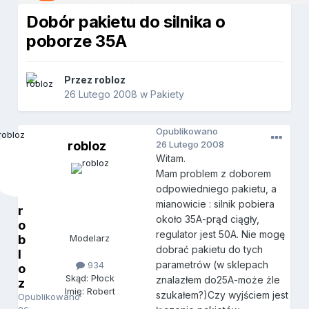
Dobór pakietu do silnika o
poborze 35A
Przez
robloz
26 Lutego 2008
w
Pakiety
Opublikowano
robloz
26 Lutego 2008
Witam.
Mam problem z doborem
odpowiedniego pakietu, a
mianowicie : silnik pobiera
r
około 35A-prąd ciągły,
o
regulator jest 50A. Nie mogę
b
Modelarz
dobrać pakietu do tych
l
parametrów (w sklepach
934
o
Skąd: Płock
znalazłem do25A-może żle
z
Imię: Robert
szukałem?)Czy wyjściem jest
Opublikowano