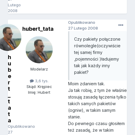
Lutego
2008
Opublikowano
hubert_tata
27 Lutego 2008
Czy pakiety połączone
równolegle(oczywiście
tej samej firmy
h
,pojemności )ładujemy
u
tak jak każdy inny
b
Modelarz
pakiet?
e
3,6 tys.
r
Moim zdaniem tak.
Skąd: Krępiec
t
Ja tak robię, z tym że właśnie
Imię: Hubert
_
stosuję zasadę łączenia tylko
t
takich samych pakietów
a
(ogniw), w takim samym
t
stanie.
a
Do pewnego czasu głosiłem
Opublikowano
też zasadę, że w takim
27