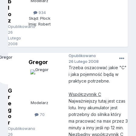
b
Modelarz
l
934
o
Skąd: Płock
z
Imię: Robert
Opublikowano
26
Lutego
2008
Opublikowano
Gregor
26 Lutego 2008
Trzeba oszacować jakie "C"
i jaka pojemność będą w
praktyce potrzebne.
G
Współczynnik C
r
Najważniejszy tutaj jest czas
e
Modelarz
lotu. Inny akumulator jest
g
potrzebny do silnika który
70
o
ma pracować na max przez 3
r
minuty a inny jeśli np 12 min.
Opublikowano
26
Niezbędny współczynnik C