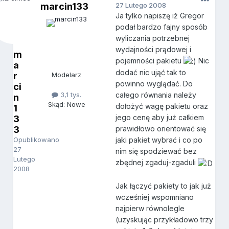
marcin133
27 Lutego 2008
Ja tylko napiszę iż Gregor
podał bardzo fajny sposób
wyliczania potrzebnej
wydajności prądowej i
m
pojemności pakietu
Nic
a
dodać nic ująć tak to
r
Modelarz
powinno wyglądać. Do
ci
3,1 tys.
całego równania należy
n
Skąd: Nowe
dołożyć wagę pakietu oraz
1
jego cenę aby już całkiem
3
3
prawidłowo orientować się
Opublikowano
jaki pakiet wybrać i co po
27
nim się spodziewać bez
Lutego
zbędnej zgaduj-zgaduli
2008
Jak łączyć pakiety to jak już
wcześniej wspomniano
najpierw równolegle
(uzyskując przykładowo trzy