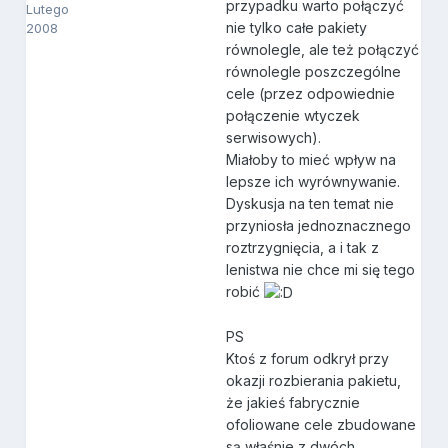
przypadku warto połączyć
Lutego
nie tylko całe pakiety
2008
równolegle, ale też połączyć
równolegle poszczególne
cele (przez odpowiednie
połączenie wtyczek
serwisowych).
Miałoby to mieć wpływ na
lepsze ich wyrównywanie.
Dyskusja na ten temat nie
przyniosła jednoznacznego
roztrzygnięcia, a i tak z
lenistwa nie chce mi się tego
robić
PS
Ktoś z forum odkrył przy
okazji rozbierania pakietu,
że jakieś fabrycznie
ofoliowane cele zbudowane
są właśnie z dwóch