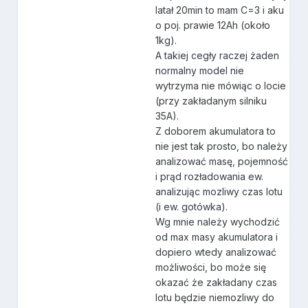
latał 20min to mam C=3 i aku
o poj. prawie 12Ah (około
1kg).
A takiej cegły raczej żaden
normalny model nie
wytrzyma nie mówiąc o locie
(przy zakładanym silniku
35A).
Z doborem akumulatora to
nie jest tak prosto, bo należy
analizować masę, pojemność
i prąd rozładowania ew.
analizując mozliwy czas lotu
(i ew. gotówka).
Wg mnie należy wychodzić
od max masy akumulatora i
dopiero wtedy analizować
możliwości, bo może się
okazać że zakładany czas
lotu będzie niemozliwy do