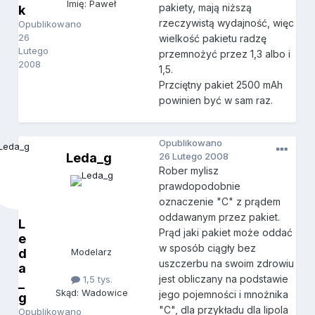
Imię: Paweł
pakiety, mają niższą
k
rzeczywistą wydajność, więc
Opublikowano
26
wielkość pakietu radzę
Lutego
przemnożyć przez 1,3 albo i
2008
1,5.
Przciętny pakiet 2500 mAh
powinien być w sam raz.
Opublikowano
Leda_g
26 Lutego 2008
Rober mylisz
prawdopodobnie
oznaczenie "C" z prądem
oddawanym przez pakiet.
L
Prąd jaki pakiet może oddać
e
w sposób ciągły bez
d
Modelarz
uszczerbu na swoim zdrowiu
a
jest obliczany na podstawie
1,5 tys.
_
Skąd: Wadowice
jego pojemności i mnożnika
g
"C", dla przykładu dla lipola
Opublikowano