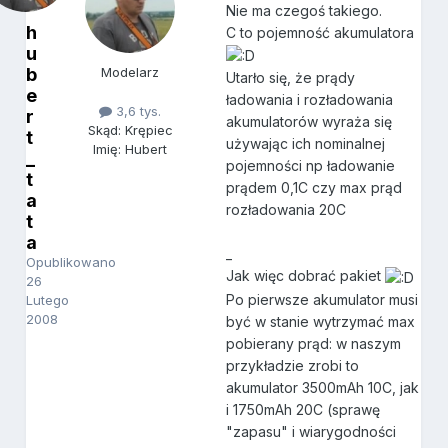
Nie ma czegoś takiego.
h
C to pojemność akumulatora
u
b
Modelarz
Utarło się, że prądy
e
ładowania i rozładowania
3,6 tys.
r
akumulatorów wyraża się
Skąd: Krępiec
t
używając ich nominalnej
Imię: Hubert
_
pojemności np ładowanie
t
prądem 0,1C czy max prąd
a
rozładowania 20C
t
a
_
Opublikowano
Jak więc dobrać pakiet
26
Po pierwsze akumulator musi
Lutego
2008
być w stanie wytrzymać max
pobierany prąd: w naszym
przykładzie zrobi to
akumulator 3500mAh 10C, jak
i 1750mAh 20C (sprawę
"zapasu" i wiarygodności