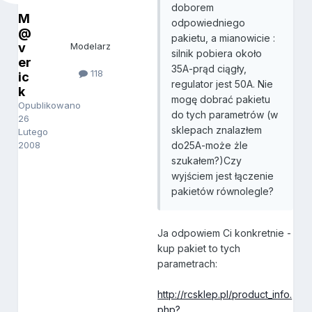
doborem
M
odpowiedniego
@
pakietu, a mianowicie :
v
Modelarz
silnik pobiera około
er
35A-prąd ciągły,
118
ic
regulator jest 50A. Nie
k
mogę dobrać pakietu
Opublikowano
do tych parametrów (w
26
sklepach znalazłem
Lutego
2008
do25A-może żle
szukałem?)Czy
wyjściem jest łączenie
pakietów równolegle?
Ja odpowiem Ci konkretnie -
kup pakiet to tych
parametrach:
http://rcsklep.pl/product_info.
php?