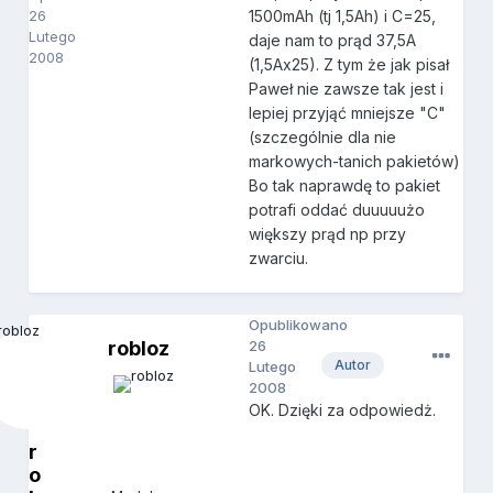
26
1500mAh (tj 1,5Ah) i C=25,
Lutego
daje nam to prąd 37,5A
2008
(1,5Ax25). Z tym że jak pisał
Paweł nie zawsze tak jest i
lepiej przyjąć mniejsze "C"
(szczególnie dla nie
markowych-tanich pakietów)
Bo tak naprawdę to pakiet
potrafi oddać duuuuużo
większy prąd np przy
zwarciu.
Opublikowano
robloz
26
Autor
Lutego
2008
OK. Dzięki za odpowiedż.
r
o