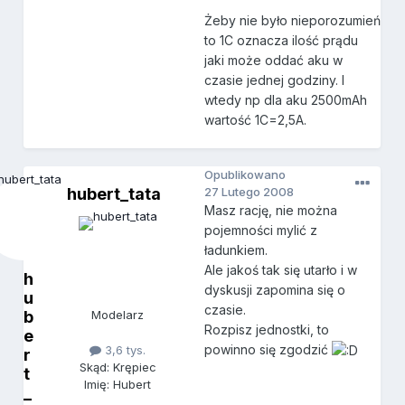
Żeby nie było nieporozumień
to 1C oznacza ilość prądu
jaki może oddać aku w
czasie jednej godziny. I
wtedy np dla aku 2500mAh
wartość 1C=2,5A.
Opublikowano
hubert_tata
27 Lutego 2008
Masz rację, nie można
pojemności mylić z
ładunkiem.
Ale jakoś tak się utarło i w
h
dyskusji zapomina się o
u
czasie.
b
Modelarz
Rozpisz jednostki, to
e
powinno się zgodzić
3,6 tys.
r
Skąd: Krępiec
t
Imię: Hubert
_