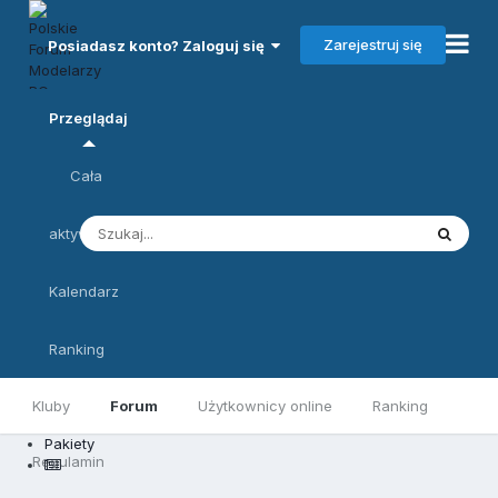
Zarejestruj się
Posiadasz konto? Zaloguj się
Przeglądaj
Cała
aktywność
Kalendarz
Ranking
Kluby
Forum
Użytkownicy online
Ranking
Pakiety
Regulamin