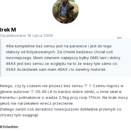
Irek M
Opublikowano
16 Lipca 2009
46la kompletnie bez sensu jest na panewce i jest do tego
słabszy od łożyskowanych. Za chwile bedziesz chciał coś
mocniejszego. Moim zdaniem najlepszy byłby GMS tani i dobry.
46AX jest bez sensu ze względu na to że wazy tyle samo co
55AX Aczkolwiek sam mam 46AX i to świetny motorek
Kolego, czy ty czasem nie piszesz bez sensu :?: :!: Czemu mącisz w
głowie autorowi :?: OS 46 LA to bardzo dobre silniki, u mnie latał w
trenerku i połmakiecie o wadze 2,5kg przy rozp 170cm. Na brak mocy
jakoś nie narzekałem wrecz przeciwnie.
Dlatego zanim coś doradzisz nowicjuszowi dokładnie przemyśl co
chcesz tym osiągnąć.
Khiledim: