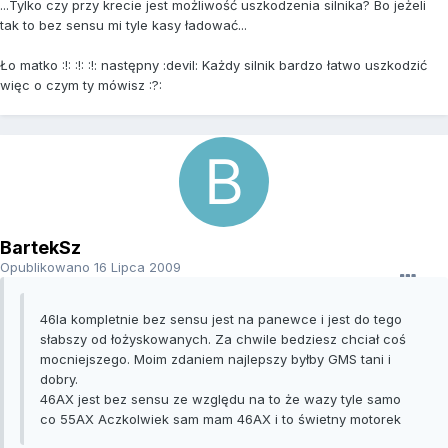
...Tylko czy przy krecie jest możliwość uszkodzenia silnika? Bo jeżeli
tak to bez sensu mi tyle kasy ładować...
Ło matko :!: :!: :!: następny :devil: Każdy silnik bardzo łatwo uszkodzić
więc o czym ty mówisz :?:
BartekSz
Opublikowano
16 Lipca 2009
46la kompletnie bez sensu jest na panewce i jest do tego
słabszy od łożyskowanych. Za chwile bedziesz chciał coś
mocniejszego. Moim zdaniem najlepszy byłby GMS tani i
dobry.
46AX jest bez sensu ze względu na to że wazy tyle samo
co 55AX Aczkolwiek sam mam 46AX i to świetny motorek