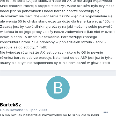
Ale to , że seria LA jest słabsza nieco od AX to nie ulega wątpliwości.
Mnie chodziło raczej o pojęcie 'słabszy". Wiele silników było czy moze
nadal jest na panewkach i nadal bardzo dobrze sprawują się.
Ja również nie mam doświadczenia z GSM więc nie wypowiadam się
ale wersja 55 to chyba stanowczo za dużo dla trenerka o rozp 150cm.
Zasadą jest by kupić silnik najdroższy na jaki możemy sobie pozwolić
w końcu to od jego pracy zależy nasze zadowolenie (lub nie) w czasie
lotów, a seria LA działa niezawodnie. Parafrazując znanego
konstruktora broni..." LA odpalony w poniedziałek strzela - sorki -
pracuje aż do soboty..." :rotfl:
Nie twierdzę również że AX jest gorszy - skoro to OS to pewnie
również bardzo dobrze pracuje. Natomiast co do ASP jesli już to tylko
4suwy ale o tym nie wspominam by ci nie namieszać w głowie :rotfl:
BartekSz
Opublikowano
16 Lipca 2009
La ma być jak najbardziej niezawodny bo to silnik dla w pełni