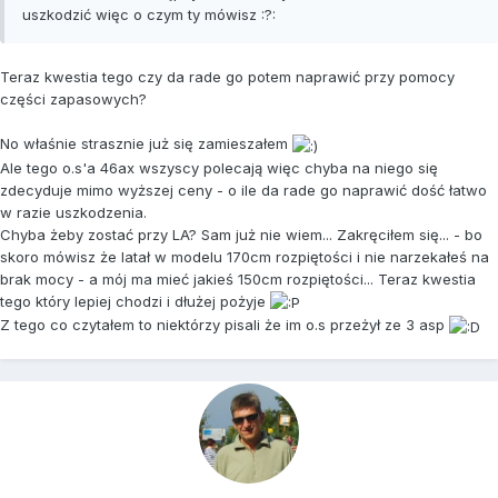
uszkodzić więc o czym ty mówisz :?:
Teraz kwestia tego czy da rade go potem naprawić przy pomocy
części zapasowych?
No właśnie strasznie już się zamieszałem
Ale tego o.s'a 46ax wszyscy polecają więc chyba na niego się
zdecyduje mimo wyższej ceny - o ile da rade go naprawić dość łatwo
w razie uszkodzenia.
Chyba żeby zostać przy LA? Sam już nie wiem... Zakręciłem się... - bo
skoro mówisz że latał w modelu 170cm rozpiętości i nie narzekałeś na
brak mocy - a mój ma mieć jakieś 150cm rozpiętości... Teraz kwestia
tego który lepiej chodzi i dłużej pożyje
Z tego co czytałem to niektórzy pisali że im o.s przeżył ze 3 asp