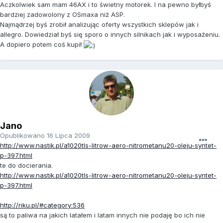
Aczkolwiek sam mam 46AX i to świetny motorek. I na pewno byłbyś
bardziej zadowolony z OSmaxa niż ASP.
Najmądrzej byś zrobił analizując oferty wszystkich sklepów jak i
allegro. Dowiedział byś się sporo o innych silnikach jak i wyposażeniu.
A dopiero potem coś kupił
Jano
Opublikowano
16 Lipca 2009
http://www.nastik.pl/a1020tls-litrow-aero-nitrometanu20-oleju-syntet-
p-397.html
te do docierania.
http://www.nastik.pl/a1020tls-litrow-aero-nitrometanu20-oleju-syntet-
p-397.html
http://riku.pl/#category:536
są to paliwa na jakich latałem i latam innych nie podaję bo ich nie