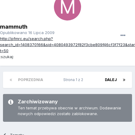
mammuth
Opublikowano
16 Lipca 2009
http://pfmrc.eu/search.php?
search_id=1408370166&sid=4080493972f82f3cbe809f46cf3f7f23&star
t=50
:szukaj:
POPRZEDNIA
Strona 1 z 2
DALEJ
Zarchiwizowany
Ten temat przebywa obecnie w archiwum. Dodawanie
nowych odpowiedzi zostało zablokowane.