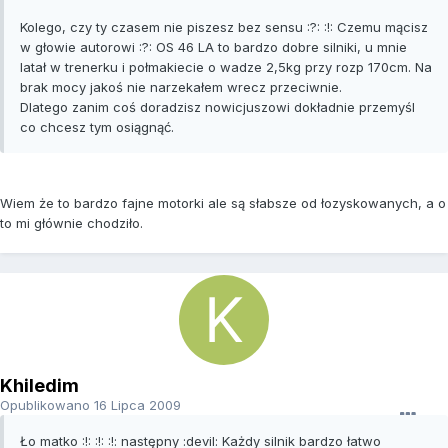
Kolego, czy ty czasem nie piszesz bez sensu :?: :!: Czemu mącisz
w głowie autorowi :?: OS 46 LA to bardzo dobre silniki, u mnie
latał w trenerku i połmakiecie o wadze 2,5kg przy rozp 170cm. Na
brak mocy jakoś nie narzekałem wrecz przeciwnie.
Dlatego zanim coś doradzisz nowicjuszowi dokładnie przemyśl
co chcesz tym osiągnąć.
Wiem że to bardzo fajne motorki ale są słabsze od łozyskowanych, a o
to mi głównie chodziło.
Khiledim
Opublikowano
16 Lipca 2009
Ło matko :!: :!: :!: następny :devil: Każdy silnik bardzo łatwo