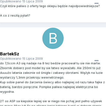
Opublikowano
15 Lipca 2009
Czyli które paliwo z oferty tego sklepu będzie najodpowiedniejsze?
A co z resztą pytań?
BartekSz
Opublikowano
15 Lipca 2009
do 7,5ccm A3 się nadaje na 8 tez bedzie pracował tu sie nie martw.
Zbiornik dobierz pod model by sie łatwo wyważało. Ale 250ml to już
duuużo latania zaleznie od śmigła i zabawy obrotami. Wężyk na luzie
wystarczy 1,3mm przekroju wewnetrznego.
Kup sobie panel do żarzenia świecy albo najlepiej od razu taka fajke z
baterią, bardzo poręczne. Pompke paliwa najlepiej elektryczna bo
wygodna.
2T os ASP sa kiepskie lepiej sie w niego nie pchaj jest pełno używek
os maxa 46ax lub Fx na allegro lepiej takiego kupić w dobrym stanie.