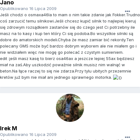
Jano
Opublikowano
16 Lipca 2009
Jeśli chodzi o osmaxa46la to mam o nim takie zdanie jak Fokker.Trudno
coś zarzucić temu silnikowi.Jeśli chcesz kupić silnik to najlepiej kieruj
się zdrowym rozsądkiem zastanów się do czego jest Ci potrzebny ile
masz na to kasy i kup ten który Ci się podoba.Bo wszystkie silniki są
dobre do amatorskich modeli.Chyba że masz zamiar bić rekordy.Ten
polecany GMS może być bardzo dobrym wyborem ale nie miałem go i
nie widziałem więc nie mogę go polecać z czystym sumieniem.
edit :jeśli masz kasę to bierz osa46ax a jeszcze lepiej 55ax będziesz
miał na zaś.Aby uszkodzić poważnie silnik musisz nim walnąć w
beton.Na łące raczej to się nie zdarza.Przy tylu ubitych przezemnie
kretów już bym nie miał ani jednego sprawnego motorka.
Irek M
Opublikowano
16 Lipca 2009