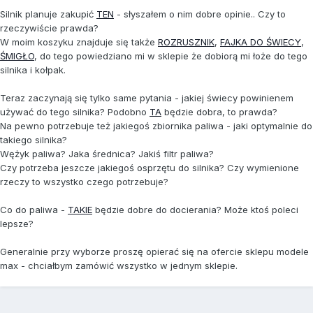
Silnik planuje zakupić
TEN
- słyszałem o nim dobre opinie.. Czy to
rzeczywiście prawda?
W moim koszyku znajduje się także
ROZRUSZNIK
,
FAJKA DO ŚWIECY
,
ŚMIGŁO
, do tego powiedziano mi w sklepie że dobiorą mi łoże do tego
silnika i kołpak.
Teraz zaczynają się tylko same pytania - jakiej świecy powinienem
używać do tego silnika? Podobno
TA
będzie dobra, to prawda?
Na pewno potrzebuje też jakiegoś zbiornika paliwa - jaki optymalnie do
takiego silnika?
Wężyk paliwa? Jaka średnica? Jakiś filtr paliwa?
Czy potrzeba jeszcze jakiegoś osprzętu do silnika? Czy wymienione
rzeczy to wszystko czego potrzebuje?
Co do paliwa -
TAKIE
będzie dobre do docierania? Może ktoś poleci
lepsze?
Generalnie przy wyborze proszę opierać się na ofercie sklepu modele
max - chciałbym zamówić wszystko w jednym sklepie.