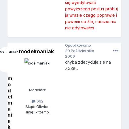
się wyedytować
powyższego postu:( próbuj
ja wrazie czego poprawie i
poweim co źle, narazie nic
nie edytowałes
Opublikowano
modelmaniak
20 Października
2006
chyba zdecyduje sie na
ZG38...
m
o
d
Modelarz
el
662
m
Skąd: Gliwice
a
Imię: Przemo
ni
a
k