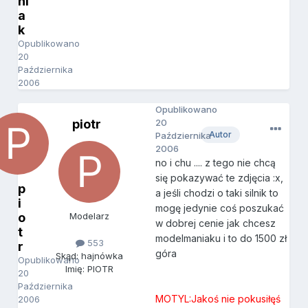
ni
a
k
Opublikowano
20
Października
2006
Opublikowano
piotr
20
Autor
Października
2006
no i chu .... z tego nie chcą
się pokazywać te zdjęcia :x,
p
a jeśli chodzi o taki silnik to
i
mogę jedynie coś poszukać
o
Modelarz
w dobrej cenie jak chcesz
t
modelmaniaku i to do 1500 zł
553
r
góra
Skąd: hajnówka
Opublikowano
Imię: PIOTR
20
Października
MOTYL:Jakoś nie pokusiłęś
2006