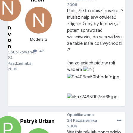
2006
Piotr, źle to robisz troszke. :?
musisz najpierw otwierać
zdjęcie żeby by ło duże, a
n
potem sprawdzać
e
własciwości, bo sam widzisz
o
Modelarz
że takie małe coś wychodzi
n
:?
142
Opublikowano
24
(na zdjęciach piotr w roli
Października
2006
wadera
)
Opublikowano
Patryk Urban
24 Października
2006
Właśnie tak jak poprzednio