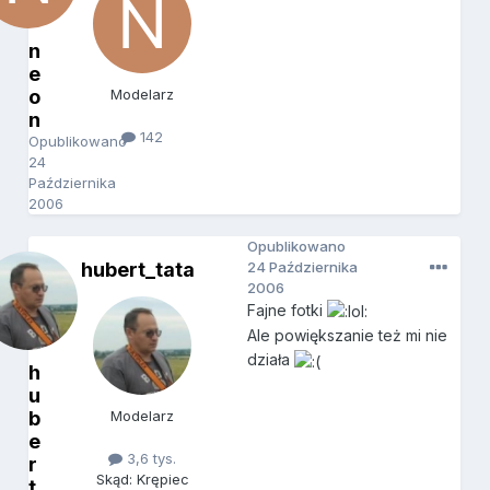
n
e
o
Modelarz
n
142
Opublikowano
24
Października
2006
Opublikowano
hubert_tata
24 Października
2006
Fajne fotki
Ale powiększanie też mi nie
działa
h
u
b
Modelarz
e
3,6 tys.
r
Skąd: Krępiec
t