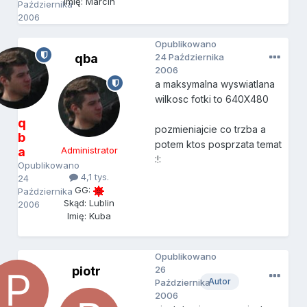
Imię: Marcin
Października
2006
Opublikowano
qba
24 Października
2006
a maksymalna wyswiatlana
wilkosc fotki to 640X480
q
pozmieniajcie co trzba a
b
potem ktos posprzata temat
a
Administrator
:!:
Opublikowano
4,1 tys.
24
GG:
Października
Skąd: Lublin
2006
Imię: Kuba
Opublikowano
piotr
26
Autor
Października
2006