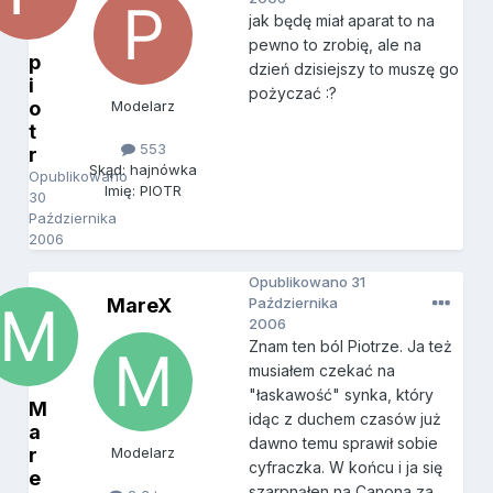
jak będę miał aparat to na
pewno to zrobię, ale na
p
dzień dzisiejszy to muszę go
i
pożyczać :?
o
Modelarz
t
553
r
Skąd: hajnówka
Opublikowano
Imię: PIOTR
30
Października
2006
Opublikowano
31
MareX
Października
2006
Znam ten ból Piotrze. Ja też
musiałem czekać na
"łaskawość" synka, który
M
idąc z duchem czasów już
a
dawno temu sprawił sobie
r
Modelarz
cyfraczka. W końcu i ja się
e
szarpnąłen na Canona za