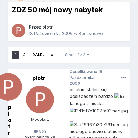
ZDZ 50 mój nowy nabytek
Przez
piotr
18 Października 2006
w
Benzynowe
1
2
DALEJ
Strona 1 z 2
Opublikowano
18
piotr
Października
2006
ostatnio stałem się
posiadaczem bardzo
fajnego silniczka
p
i
o
Modelarz
t
niedługo będzie ulotniony
553
r
Skąd: hajnówka