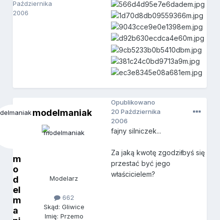
Października
2006
Opublikowano
modelmaniak
20 Października
2006
fajny silniczek...
Za jaką kwotę zgodziłbyś się
m
przestać być jego
o
właścicielem?
d
Modelarz
el
662
m
Skąd: Gliwice
a
Imię: Przemo