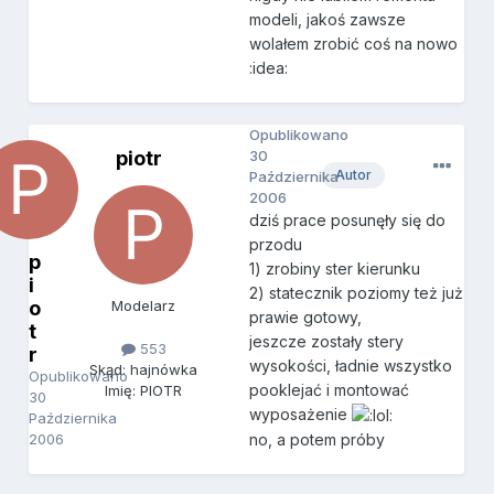
modeli, jakoś zawsze
wolałem zrobić coś na nowo
:idea:
Opublikowano
piotr
30
Autor
Października
2006
dziś prace posunęły się do
przodu
p
1) zrobiny ster kierunku
i
2) statecznik poziomy też już
o
Modelarz
prawie gotowy,
t
jeszcze zostały stery
553
r
wysokości, ładnie wszystko
Skąd: hajnówka
Opublikowano
pooklejać i montować
Imię: PIOTR
30
wyposażenie
Października
2006
no, a potem próby