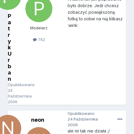
było dobrze. Jeśli chcesz
zobaczyć powiększoną
P
fotkę to sobie na nią klikasz
a
:wink:
t
Modelarz
r
762
y
k
U
r
b
a
n
Opublikowano
24
Października
2006
Opublikowano
neon
24 Października
2006
ale mi tak nie działa ;/