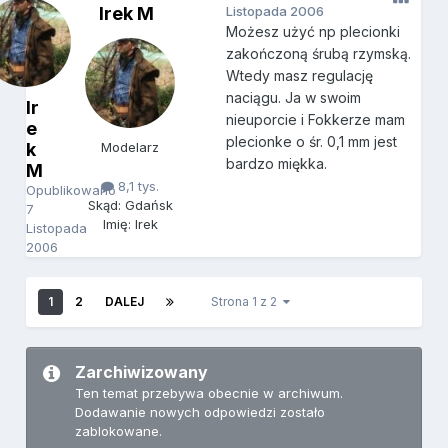
Irek M
Listopada 2006
Możesz użyć np plecionki
zakończoną śrubą rzymską.
Wtedy masz regulację
naciągu. Ja w swoim
Ir
nieuporcie i Fokkerze mam
e
plecionke o śr. 0,1 mm jest
k
Modelarz
bardzo miękka.
M
8,1 tys.
Opublikowano
Skąd: Gdańsk
7
Imię: Irek
Listopada
2006
1
2
DALEJ
Strona 1 z 2
Zarchiwizowany
Ten temat przebywa obecnie w archiwum.
Dodawanie nowych odpowiedzi zostało
zablokowane.