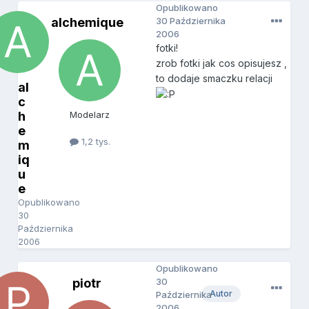
Opublikowano
alchemique
30 Października
2006
fotki!
zrob fotki jak cos opisujesz ,
to dodaje smaczku relacji
al
c
h
Modelarz
e
1,2 tys.
m
iq
u
e
Opublikowano
30
Października
2006
Opublikowano
piotr
30
Autor
Października
2006