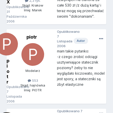
2,3 tys.
X
całe 530 zł /z dużą kartą/ i
Skąd: Krakow
Opublikowano
Imię: Marek
teraz mogę się przechwalać
31
swoimi "dokonaniami".
Października
2006
Opublikowano
piotr
7
Autor
Listopada
2006
mam takie pytanko:
-z czego zrobić odciągi
p
usztywniające statecznik
i
poziomy? żeby to nie
o
Modelarz
wyglądało kiczowato, model
t
jest spory, a stateczniki są
553
r
zbyt elastyczne
Skąd: hajnówka
Opublikowano
Imię: PIOTR
7
Listopada
2006
Opublikowano
7