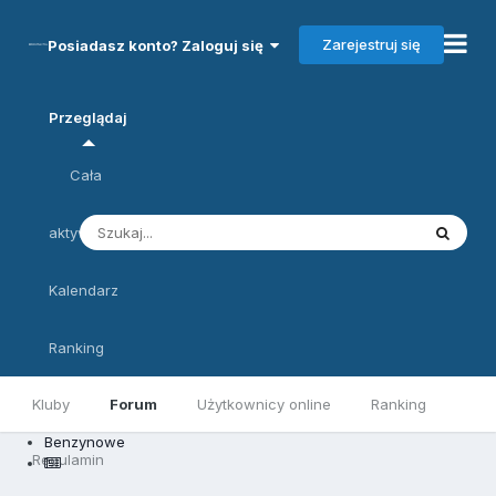
Zarejestruj się
Posiadasz konto? Zaloguj się
Przeglądaj
Cała
aktywność
Kalendarz
Ranking
Kluby
Forum
Użytkownicy online
Ranking
Benzynowe
Regulamin