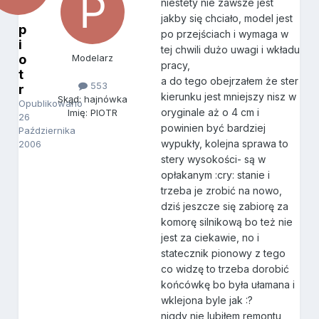
niestety nie zawsze jest
jakby się chciało, model jest
p
po przejściach i wymaga w
i
tej chwili dużo uwagi i wkładu
o
Modelarz
pracy,
t
a do tego obejrzałem że ster
553
r
kierunku jest mniejszy nisz w
Skąd: hajnówka
Opublikowano
oryginale aż o 4 cm i
Imię: PIOTR
26
powinien być bardziej
Października
wypukły, kolejna sprawa to
2006
stery wysokości- są w
opłakanym :cry: stanie i
trzeba je zrobić na nowo,
dziś jeszcze się zabiorę za
komorę silnikową bo też nie
jest za ciekawie, no i
statecznik pionowy z tego
co widzę to trzeba dorobić
końcówkę bo była ułamana i
wklejona byle jak :?
nigdy nie lubiłem remontu