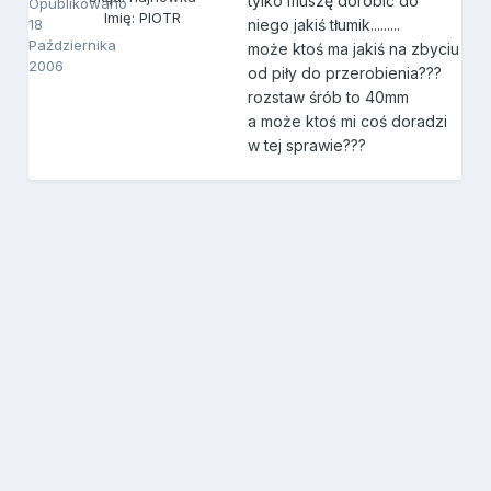
tylko muszę dorobić do
Opublikowano
Imię: PIOTR
niego jakiś tłumik.........
18
Października
może ktoś ma jakiś na zbyciu
2006
od piły do przerobienia???
rozstaw śrób to 40mm
a może ktoś mi coś doradzi
w tej sprawie???