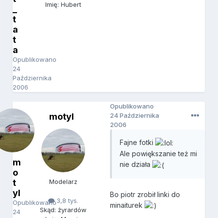
Imię: Hubert
_
t
a
t
a
Opublikowano
24
Października
2006
Opublikowano
motyl
24 Października
2006
Fajne fotki
Ale powiększanie też mi
m
nie działa
o
t
Modelarz
yl
Bo piotr zrobił linki do
3,8 tys.
Opublikowano
minaiturek
Skąd: żyrardów
24