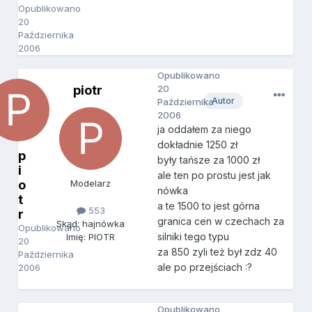
Opublikowano
20
Października
2006
Opublikowano
piotr
20
Autor
Października
2006
ja oddałem za niego
dokładnie 1250 zł
p
były tańsze za 1000 zł
i
ale ten po prostu jest jak
o
Modelarz
nówka
t
a te 1500 to jest górna
553
r
granica cen w czechach za
Skąd: hajnówka
Opublikowano
silniki tego typu
Imię: PIOTR
20
za 850 zyli też był zdz 40
Października
ale po przejściach :?
2006
Opublikowano