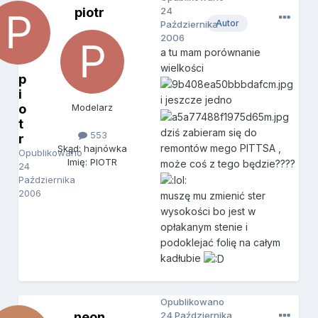
piotr
24
Autor
Października
2006
a tu mam porównanie
wielkości
p
i
i jeszcze jedno
o
Modelarz
t
dziś zabieram się do
553
r
remontów mego PITTSA ,
Skąd: hajnówka
Opublikowano
Imię: PIOTR
może coś z tego będzie????
24
Października
2006
muszę mu zmienić ster
wysokości bo jest w
opłakanym stenie i
podoklejać folię na całym
kadłubie
Opublikowano
neon
24 Października