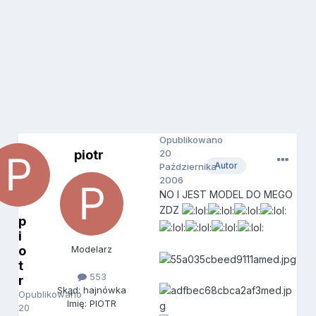
Opublikowano
piotr
20
Autor
Października
2006
NO I JEST MODEL DO MEGO
ZDZ
p
i
o
Modelarz
t
553
r
Skąd: hajnówka
Opublikowano
Imię: PIOTR
20