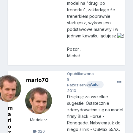
model na "drugi po
trenerku", zakładając że
trenerkiem poprawnie
startujesz, wykonujesz
podstawowe manewry i w
jednym kawałku lądujesz
Pozdr.,
Michał
Opublikowano
mario70
8
Autor
Października
2010
Dziękuję za wszelkie
sugestie. Ostatecznie
m
zdecydowałem się na model
a
firmy Black Horse -
ri
Modelarz
Renegade. Nabyłem już do
o
niego silnik - OSMax 55AX.
320
7