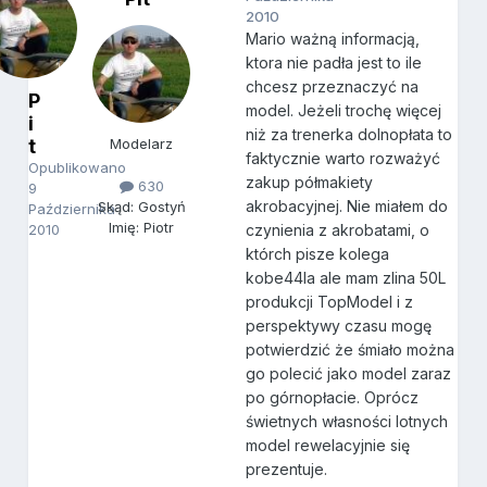
2010
Mario ważną informacją,
ktora nie padła jest to ile
chcesz przeznaczyć na
P
model. Jeżeli trochę więcej
i
niż za trenerka dolnopłata to
t
Modelarz
faktycznie warto rozważyć
Opublikowano
zakup półmakiety
630
9
akrobacyjnej. Nie miałem do
Skąd: Gostyń
Października
Imię: Piotr
2010
czynienia z akrobatami, o
którch pisze kolega
kobe44la ale mam zlina 50L
produkcji TopModel i z
perspektywy czasu mogę
potwierdzić że śmiało można
go polecić jako model zaraz
po górnopłacie. Oprócz
świetnych własności lotnych
model rewelacyjnie się
prezentuje.