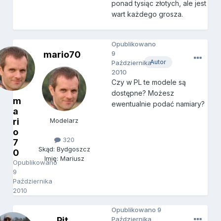
ponad tysiąc złotych, ale jest
wart każdego grosza.
Opublikowano
mario70
9
Autor
Października
2010
Czy w PL te modele są
dostępne? Możesz
m
ewentualnie podać namiary?
a
ri
Modelarz
o
320
7
Skąd: Bydgoszcz
0
Imię: Mariusz
Opublikowano
9
Października
2010
Opublikowano
9
Pit
Października