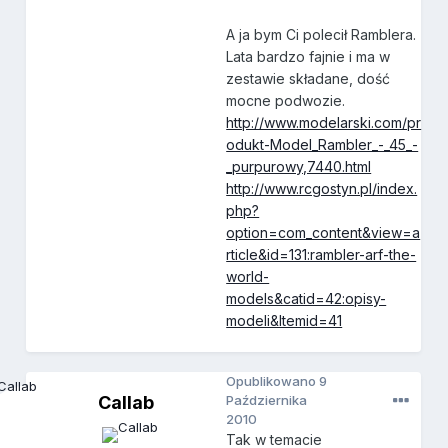
A ja bym Ci polecił Ramblera.
Lata bardzo fajnie i ma w
zestawie składane, dość
mocne podwozie.
http://www.modelarski.com/pr
odukt-Model_Rambler_-_45_-
_purpurowy,7440.html
http://www.rcgostyn.pl/index.
php?
option=com_content&view=a
rticle&id=131:rambler-arf-the-
world-
models&catid=42:opisy-
modeli&Itemid=41
Opublikowano
9
Callab
Października
2010
Tak w temacie