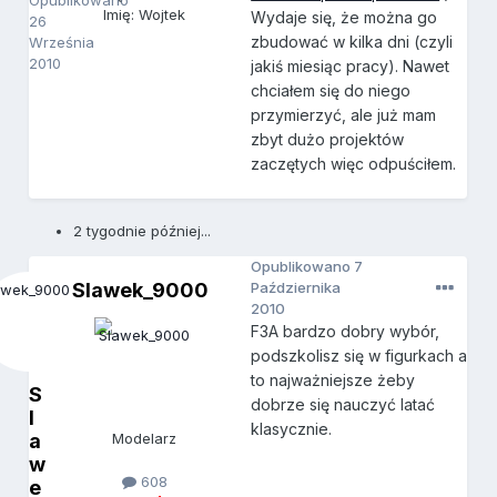
Opublikowano
Imię: Wojtek
Wydaje się, że można go
26
zbudować w kilka dni (czyli
Września
2010
jakiś miesiąc pracy). Nawet
chciałem się do niego
przymierzyć, ale już mam
zbyt dużo projektów
zaczętych więc odpuściłem.
2 tygodnie później...
Opublikowano
7
Slawek_9000
Października
2010
F3A bardzo dobry wybór,
podszkolisz się w figurkach a
to najważniejsze żeby
S
dobrze się nauczyć latać
l
klasycznie.
a
Modelarz
w
608
e