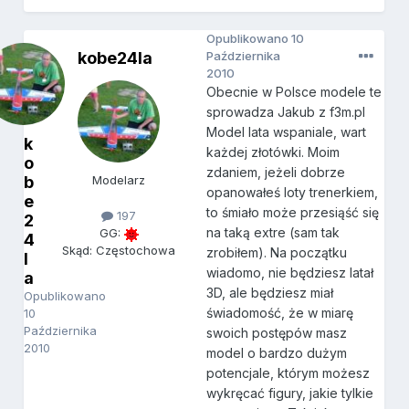
Opublikowano
10
kobe24la
Października
2010
Obecnie w Polsce modele te
sprowadza Jakub z f3m.pl
Model lata wspaniale, wart
k
każdej złotówki. Moim
o
zdaniem, jeżeli dobrze
b
Modelarz
opanowałeś loty trenerkiem,
e
to śmiało może przesiąść się
197
2
na taką extre (sam tak
GG:
4
Skąd: Częstochowa
zrobiłem). Na początku
l
wiadomo, nie będziesz latał
a
3D, ale będziesz miał
Opublikowano
świadomość, że w miarę
10
Października
swoich postępów masz
2010
model o bardzo dużym
potencjale, którym możesz
wykręcać figury, jakie tylkie