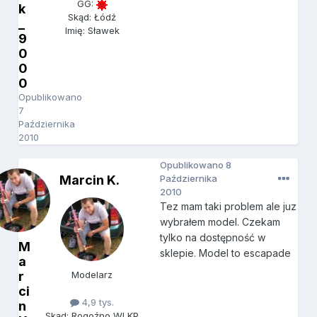
GG:
k
Skąd: Łódź
_
Imię: Sławek
9
0
0
0
Opublikowano
7
Października
2010
Opublikowano
8
Marcin K.
Października
2010
Tez mam taki problem ale juz
wybrałem model. Czekam
tylko na dostępność w
M
sklepie. Model to escapade
a
r
Modelarz
ci
4,9 tys.
n
Skąd: Rogoźno WLKP