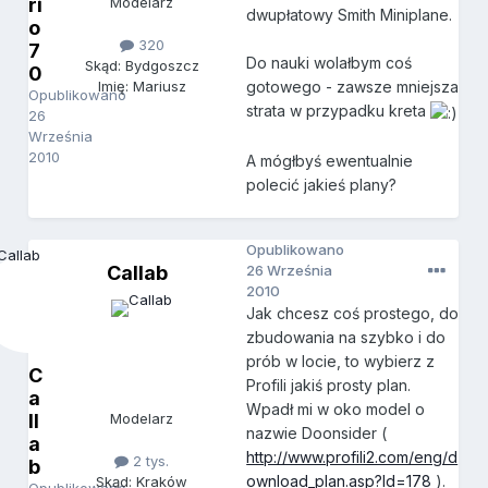
ri
Modelarz
dwupłatowy Smith Miniplane.
o
320
7
Do nauki wolałbym coś
Skąd: Bydgoszcz
0
gotowego - zawsze mniejsza
Imię: Mariusz
Opublikowano
strata w przypadku kreta
26
Września
2010
A mógłbyś ewentualnie
polecić jakieś plany?
Opublikowano
Callab
26 Września
2010
Jak chcesz coś prostego, do
zbudowania na szybko i do
prób w locie, to wybierz z
C
Profili jakiś prosty plan.
a
Wpadł mi w oko model o
ll
Modelarz
nazwie Doonsider (
a
http://www.profili2.com/eng/d
2 tys.
b
ownload_plan.asp?Id=178
).
Skąd: Kraków