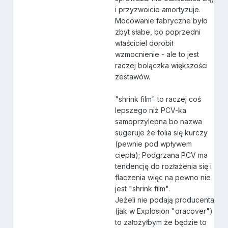
i przyzwoicie amortyzuje.
Mocowanie fabryczne było
zbyt słabe, bo poprzedni
właściciel dorobił
wzmocnienie - ale to jest
raczej bolączka większości
zestawów.
"shrink film" to raczej coś
lepszego niż PCV-ka
samoprzylepna bo nazwa
sugeruje że folia się kurczy
(pewnie pod wpływem
ciepła); Podgrzana PCV ma
tendencję do rozłażenia się i
flaczenia więc na pewno nie
jest "shrink film".
Jeżeli nie podają producenta
(jak w Explosion "oracover")
to założyłbym że będzie to