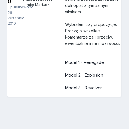
0
Imię: Mariusz
dolnopłat z tym samym
Opublikowano
silnikiem.
26
Września
2010
Wybrałem trzy propozycje.
Proszę o wszelkie
komentarze za i przeciw,
ewentualnie inne możliwości.
Model 1 - Renegade
Model 2 - Explosion
Model 3 - Revolver