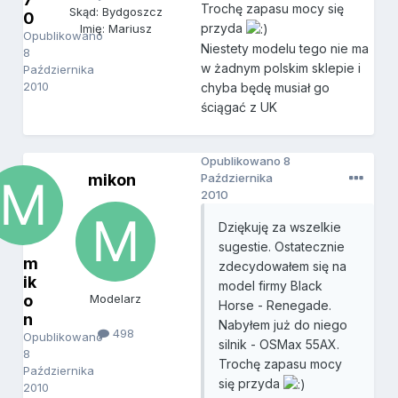
Trochę zapasu mocy się
Skąd: Bydgoszcz
0
przyda
Imię: Mariusz
Opublikowano
Niestety modelu tego nie ma
8
w żadnym polskim sklepie i
Października
2010
chyba będę musiał go
ściągać z UK
Opublikowano
8
mikon
Października
2010
Dziękuję za wszelkie
sugestie. Ostatecznie
m
zdecydowałem się na
ik
model firmy Black
o
Modelarz
Horse - Renegade.
n
Nabyłem już do niego
498
Opublikowano
silnik - OSMax 55AX.
8
Trochę zapasu mocy
Października
się przyda
2010