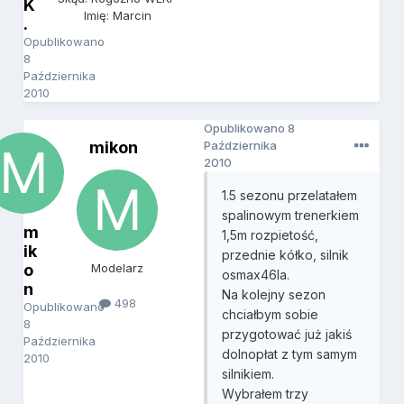
K
Imię: Marcin
.
Opublikowano
8
Października
2010
Opublikowano
8
mikon
Października
2010
1.5 sezonu przelatałem
spalinowym trenerkiem
m
1,5m rozpietość,
ik
przednie kółko, silnik
o
Modelarz
osmax46la.
n
Na kolejny sezon
498
Opublikowano
chciałbym sobie
8
przygotować już jakiś
Października
dolnopłat z tym samym
2010
silnikiem.
Wybrałem trzy