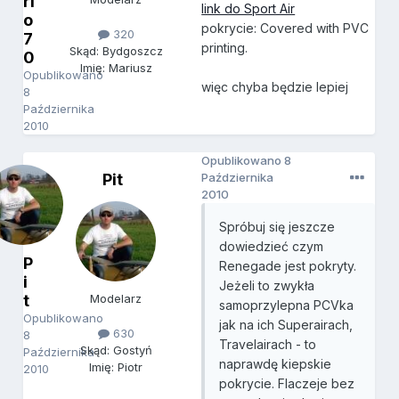
ri
link do Sport Air
o
pokrycie: Covered with PVC
320
7
printing.
Skąd: Bydgoszcz
0
Imię: Mariusz
Opublikowano
więc chyba będzie lepiej
8
Października
2010
Opublikowano
8
Pit
Października
2010
Spróbuj się jeszcze
dowiedzieć czym
P
Renegade jest pokryty.
i
Jeżeli to zwykła
t
Modelarz
samoprzylepna PCVka
Opublikowano
jak na ich Superairach,
630
8
Travelairach - to
Skąd: Gostyń
Października
naprawdę kiepskie
Imię: Piotr
2010
pokrycie. Flaczeje bez