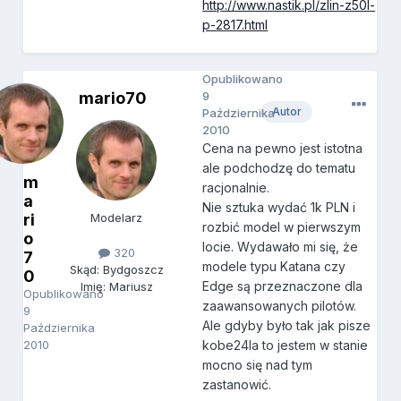
http://www.nastik.pl/zlin-z50l-
p-2817.html
Opublikowano
mario70
9
Autor
Października
2010
Cena na pewno jest istotna
ale podchodzę do tematu
m
racjonalnie.
a
Nie sztuka wydać 1k PLN i
ri
Modelarz
rozbić model w pierwszym
o
locie. Wydawało mi się, że
320
7
modele typu Katana czy
Skąd: Bydgoszcz
0
Edge są przeznaczone dla
Imię: Mariusz
Opublikowano
zaawansowanych pilotów.
9
Ale gdyby było tak jak pisze
Października
2010
kobe24la to jestem w stanie
mocno się nad tym
zastanowić.