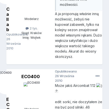
możliwości.
C
a
A ja proponuję właśnie inną
ll
Modelarz
możliwość, żebyś nie
a
kupował zabawek, tylko na
2 tys.
b
kolejny sezon zmajstrował
Skąd: Kraków
Opublikowano
model własnymi rękami. Dużo
Imię: Wojtek
26
większa satysfakcja i dużo
Września
większa wartość takiego
2010
modelu. Akurat do wiosny
skończysz.
Opublikowano
ECO400
26 Września
2010
Może jakiś Aircombat 1:12
:?:
E
edit: sorki, nie doczytałem że
C
ma być pod silniki .46