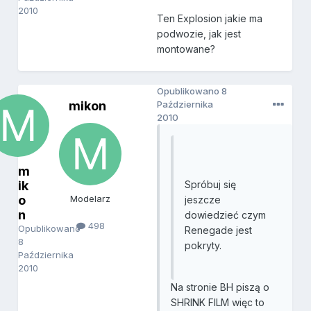
2010
Ten Explosion jakie ma
podwozie, jak jest
montowane?
Opublikowano
8
mikon
Października
2010
m
ik
Spróbuj się
o
Modelarz
jeszcze
n
dowiedzieć czym
498
Opublikowano
Renegade jest
8
pokryty.
Października
2010
Na stronie BH piszą o
SHRINK FILM więc to