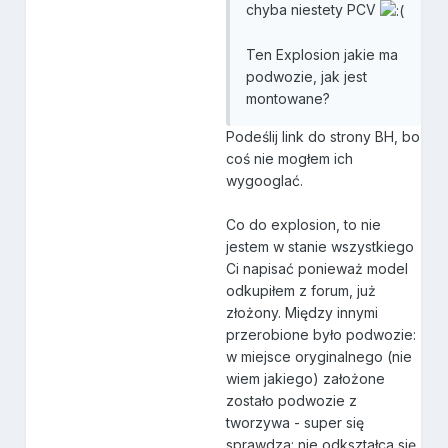
chyba niestety PCV
Ten Explosion jakie ma
podwozie, jak jest
montowane?
Podeślij link do strony BH, bo
coś nie mogłem ich
wygooglać.
Co do explosion, to nie
jestem w stanie wszystkiego
Ci napisać ponieważ model
odkupiłem z forum, już
złożony. Między innymi
przerobione było podwozie:
w miejsce oryginalnego (nie
wiem jakiego) założone
zostało podwozie z
tworzywa - super się
sprawdza: nie odkształca się,