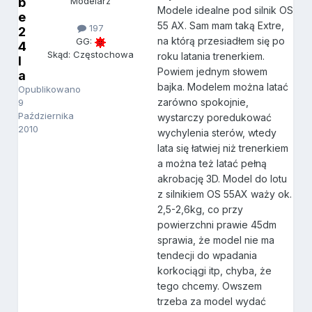
b
Modelarz
Modele idealne pod silnik OS
e
55 AX. Sam mam taką Extre,
197
2
na którą przesiadłem się po
GG:
4
Skąd: Częstochowa
roku latania trenerkiem.
l
Powiem jednym słowem
a
bajka. Modelem można latać
Opublikowano
zarówno spokojnie,
9
Października
wystarczy poredukować
2010
wychylenia sterów, wtedy
lata się łatwiej niż trenerkiem
a można też latać pełną
akrobację 3D. Model do lotu
z silnikiem OS 55AX waży ok.
2,5-2,6kg, co przy
powierzchni prawie 45dm
sprawia, że model nie ma
tendecji do wpadania
korkociągi itp, chyba, że
tego chcemy. Owszem
trzeba za model wydać