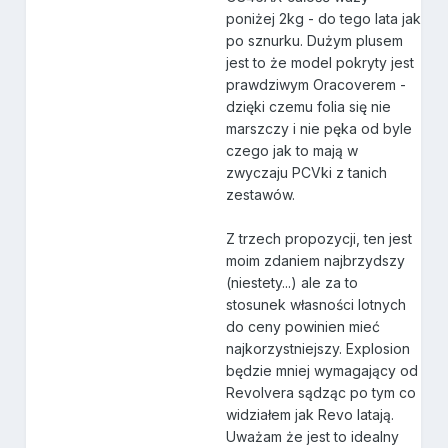
poniżej 2kg - do tego lata jak
po sznurku. Dużym plusem
jest to że model pokryty jest
prawdziwym Oracoverem -
dzięki czemu folia się nie
marszczy i nie pęka od byle
czego jak to mają w
zwyczaju PCVki z tanich
zestawów.
Z trzech propozycji, ten jest
moim zdaniem najbrzydszy
(niestety...) ale za to
stosunek własności lotnych
do ceny powinien mieć
najkorzystniejszy. Explosion
będzie mniej wymagający od
Revolvera sądząc po tym co
widziałem jak Revo latają.
Uważam że jest to idealny