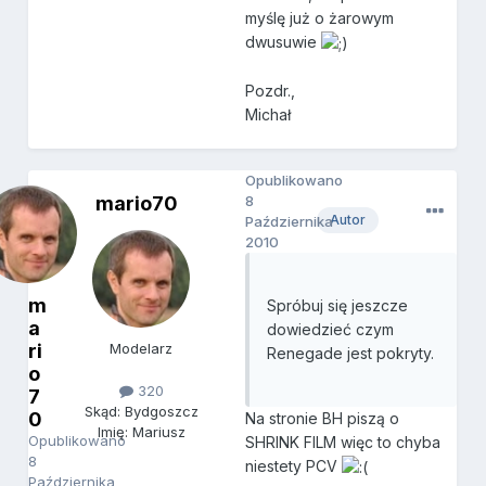
myślę już o żarowym
dwusuwie
Pozdr.,
Michał
Opublikowano
mario70
8
Autor
Października
2010
m
Spróbuj się jeszcze
a
dowiedzieć czym
ri
Modelarz
Renegade jest pokryty.
o
320
7
Skąd: Bydgoszcz
0
Na stronie BH piszą o
Imię: Mariusz
Opublikowano
SHRINK FILM więc to chyba
8
niestety PCV
Października