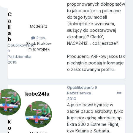
proponowanych dolnopłatów
to jakie profile są polecane
C
do tego typu modeli
a
(dolnopłat ze wzniosem,
ll
Modelarz
służący do podstawowej
a
akrobacji)? ClarkY,
2 tys.
b
NACA2412 ... coś jeszcze?
Skąd: Kraków
Opublikowano
Imię: Wojtek
9
Producenci ARF-ów jakoś tak
Października
2010
niechętnie podają informacje
o zastosowanym profilu.
Opublikowano
9
kobe24la
Października
2010
A ja nie bawił bym się w
żadne psudo akrobaty, tylko
kupił porządną akrobate np.
k
Extra 300 z Extreme Flight,
o
czy Katana z Sebarta.