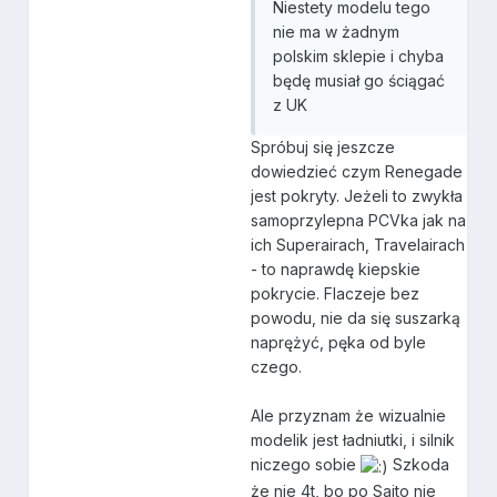
Niestety modelu tego
nie ma w żadnym
polskim sklepie i chyba
będę musiał go ściągać
z UK
Spróbuj się jeszcze
dowiedzieć czym Renegade
jest pokryty. Jeżeli to zwykła
samoprzylepna PCVka jak na
ich Superairach, Travelairach
- to naprawdę kiepskie
pokrycie. Flaczeje bez
powodu, nie da się suszarką
naprężyć, pęka od byle
czego.
Ale przyznam że wizualnie
modelik jest ładniutki, i silnik
niczego sobie
Szkoda
że nie 4t, bo po Saito nie