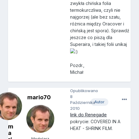
zwykła chińska folia
termokurczliwa, czyli nie
najgorzej (ale bez szału,
różnica między Oracover i
chińską jest spora). Sprawdź
jeszcze co piszą dla
Superaira, i takiej folii unikaj
Pozdr.,
Michał
Opublikowano
mario70
8
Autor
Października
2010
link do Renegade
pokrycie: COVERED IN A
m
HEAT - SHRINK FILM.
a
Modelarz