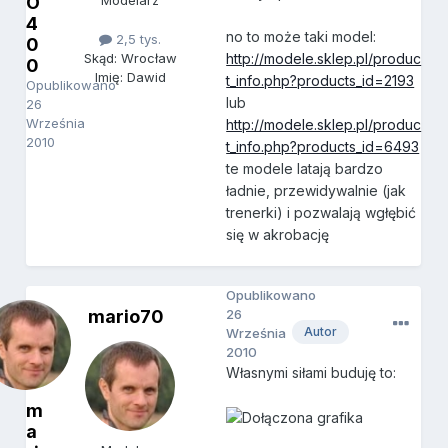
O
Modelarz
4
no to może taki model:
2,5 tys.
0
http://modele.sklep.pl/produc
Skąd: Wrocław
0
Imię: Dawid
t_info.php?products_id=2193
Opublikowano
lub
26
Września
http://modele.sklep.pl/produc
2010
t_info.php?products_id=6493
te modele latają bardzo
ładnie, przewidywalnie (jak
trenerki) i pozwalają wgłębić
się w akrobację
Opublikowano
mario70
26
Autor
Września
2010
Własnymi siłami buduję to:
m
a