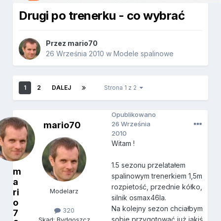
Drugi po trenerku - co wybrać
Przez
mario70
26 Września 2010
w
Modele spalinowe
1
2
DALEJ
Strona 1 z 2
Opublikowano
mario70
26 Września
2010
Witam !
1.5 sezonu przelatałem
m
spalinowym trenerkiem 1,5m
a
rozpietość, przednie kółko,
ri
Modelarz
silnik osmax46la.
o
Na kolejny sezon chciałbym
320
7
sobie przygotować już jakiś
Skąd: Bydgoszcz