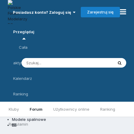
Zarejestruj się
Posiadasz konto? Zaloguj się
Przeglądaj
Cała
aktywność
Kalendarz
Ranking
Kluby
Forum
Użytkownicy online
Ranking
Modele spalinowe
Regulamin