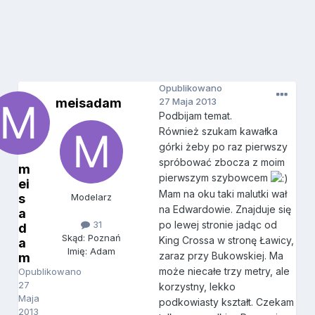
Opublikowano
meisadam
27 Maja 2013
Podbijam temat.
Również szukam kawałka
górki żeby po raz pierwszy
spróbować zbocza z moim
m
pierwszym szybowcem
ei
Mam na oku taki malutki wał
s
Modelarz
na Edwardowie. Znajduje się
a
31
po lewej stronie jadąc od
d
Skąd: Poznań
King Crossa w stronę Ławicy,
a
Imię: Adam
zaraz przy Bukowskiej. Ma
m
może niecałe trzy metry, ale
Opublikowano
27
korzystny, lekko
Maja
podkowiasty kształt. Czekam
2013