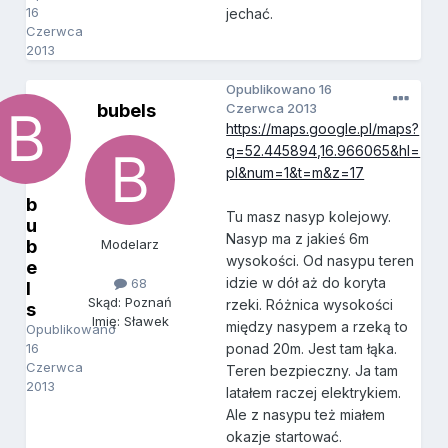
16
jechać.
Czerwca
2013
Opublikowano
16
bubels
Czerwca 2013
https://maps.google.pl/maps?
q=52.445894,16.966065&hl=
pl&num=1&t=m&z=17
b
Tu masz nasyp kolejowy.
u
Nasyp ma z jakieś 6m
b
Modelarz
wysokości. Od nasypu teren
e
idzie w dół aż do koryta
68
l
Skąd: Poznań
rzeki. Różnica wysokości
s
Imię: Sławek
między nasypem a rzeką to
Opublikowano
16
ponad 20m. Jest tam łąka.
Czerwca
Teren bezpieczny. Ja tam
2013
latałem raczej elektrykiem.
Ale z nasypu też miałem
okazje startować.