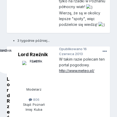
tylko na rzadki w Poznaniu
północny wiatr!
Wierzę, że są w okolicy
lepsze "spoty", więc
podzielcie się wiedzą!
3 tygodnie później...
Opublikowano
16
Lord Rzeźnik
Czerwca 2013
W takim razie polecam ten
portal pogodowy.
http://www.meteo.pl/
L
o
r
Modelarz
d
806
R
Skąd: Poznań
z
Imię: Kuba
e