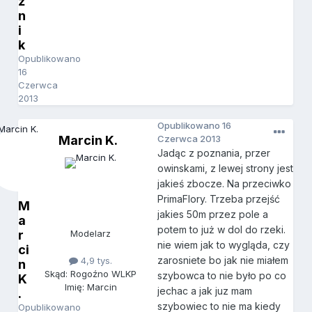
ź
n
i
k
Opublikowano
16
Czerwca
2013
Opublikowano
16
Marcin K.
Czerwca 2013
Jadąc z poznania, przer
owinskami, z lewej strony jest
jakieś zbocze. Na przeciwko
PrimaFlory. Trzeba przejść
M
jakies 50m przez pole a
a
potem to już w dol do rzeki.
r
Modelarz
nie wiem jak to wygląda, czy
ci
zarosniete bo jak nie miałem
4,9 tys.
n
Skąd: Rogoźno WLKP
szybowca to nie było po co
K
Imię: Marcin
jechac a jak juz mam
.
szybowiec to nie ma kiedy
Opublikowano