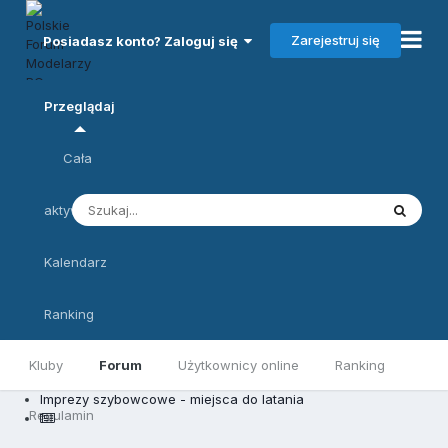
Zarejestruj się
Posiadasz konto? Zaloguj się
Przeglądaj
Cała
aktywność
Kalendarz
Ranking
Kluby
Forum
Użytkownicy online
Ranking
Imprezy szybowcowe - miejsca do latania
Regulamin