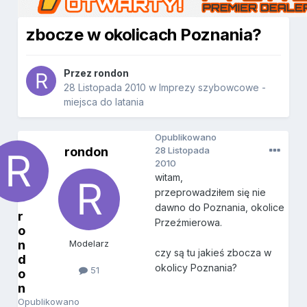
zbocze w okolicach Poznania?
Przez
rondon
28 Listopada 2010
w
Imprezy szybowcowe -
miejsca do latania
Opublikowano
rondon
28 Listopada
2010
witam,
przeprowadziłem się nie
dawno do Poznania, okolice
r
Przeźmierowa.
o
n
Modelarz
czy są tu jakieś zbocza w
d
okolicy Poznania?
51
o
n
Opublikowano