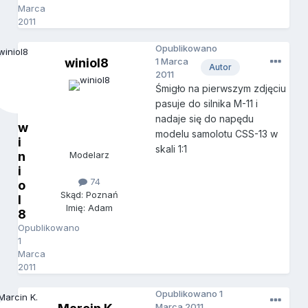
Marca
2011
Opublikowano
winiol8
1 Marca
Autor
2011
Śmigło na pierwszym zdjęciu
pasuje do silnika M-11 i
nadaje się do napędu
w
modelu samolotu CSS-13 w
i
skali 1:1
n
Modelarz
i
74
o
Skąd: Poznań
l
Imię: Adam
8
Opublikowano
1
Marca
2011
Opublikowano
1
Marca 2011