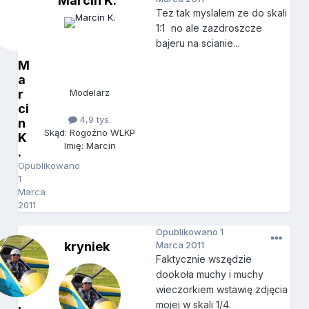
Marcin K.
Tez tak myslalem ze do skali
1:1
no ale zazdroszcze
bajeru na scianie...
M
a
r
Modelarz
ci
4,9 tys.
n
Skąd: Rogoźno WLKP
K
Imię: Marcin
.
Opublikowano
1
Marca
2011
Opublikowano
1
kryniek
Marca 2011
Faktycznie wszędzie
dookoła muchy i muchy
wieczorkiem wstawię zdjęcia
mojej w skali 1/4.