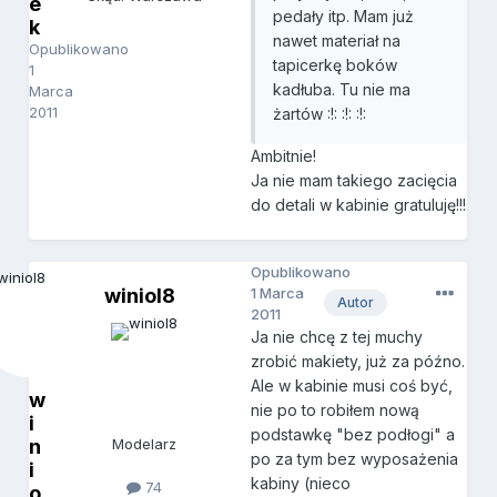
e
pedały itp. Mam już
k
nawet materiał na
Opublikowano
tapicerkę boków
1
kadłuba. Tu nie ma
Marca
2011
żartów :!: :!: :!:
Ambitnie!
Ja nie mam takiego zacięcia
do detali w kabinie gratuluję!!!
Opublikowano
winiol8
1 Marca
Autor
2011
Ja nie chcę z tej muchy
zrobić makiety, już za późno.
Ale w kabinie musi coś być,
w
nie po to robiłem nową
i
podstawkę "bez podłogi" a
n
Modelarz
po za tym bez wyposażenia
i
kabiny (nieco
74
o