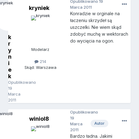
Opublikowano
19
kryniek
Marca 2011
Konradzie w orginale na
łaczeniu skrzydeł są
uszczelki. Nie wiem skąd
zdobyć muchę w wektorach
k
do wycięcia na ogon.
r
y
Modelarz
n
214
i
Skąd: Warszawa
e
k
Opublikowano
19
Marca
2011
Opublikowano
winiol8
19
Autor
Marca
2011
Bardzo ładna. Jakimi