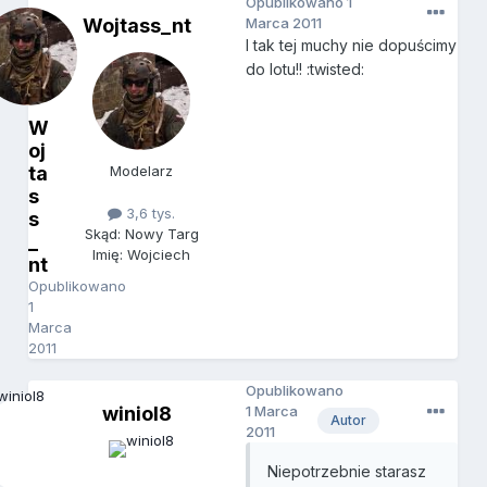
Opublikowano
1
Wojtass_nt
Marca 2011
I tak tej muchy nie dopuścimy
do lotu!! :twisted:
W
oj
ta
Modelarz
s
3,6 tys.
s
Skąd: Nowy Targ
_
Imię: Wojciech
nt
Opublikowano
1
Marca
2011
Opublikowano
winiol8
1 Marca
Autor
2011
Niepotrzebnie starasz