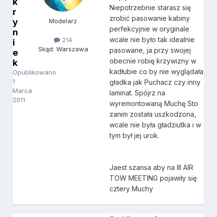
k
Niepotrzebnie starasz się
r
zrobić pasowanie kabiny
y
Modelarz
perfekcyjnie w oryginale
n
wcale nie było tak idealnie
214
i
Skąd: Warszawa
pasowane, ja przy swojej
e
obecnie robię krzywizny w
k
kadłubie co by nie wyglądała
Opublikowano
1
gładka jak Puchacz czy inny
Marca
laminat. Spójrz na
2011
wyremontowaną Muchę Sto
zanim została uszkodzona,
wcale nie była gładziutka i w
tym był jej urok.
Jaest szansa aby na III AIR
TOW MEETING pojawiły się
cztery Muchy