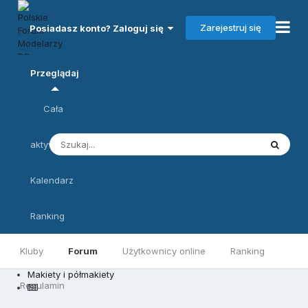
Zarejestruj się
Posiadasz konto? Zaloguj się
Przeglądaj
Cała
aktywność
Kalendarz
Ranking
Kluby
Forum
Użytkownicy online
Ranking
Makiety i półmakiety
Regulamin