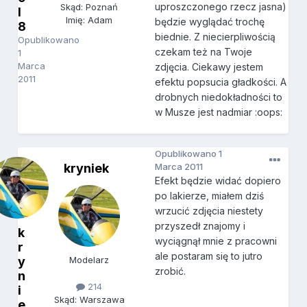
uproszczonego rzecz jasna)
Skąd: Poznań
l
Imię: Adam
będzie wyglądać trochę
8
biednie. Z niecierpliwością
Opublikowano
czekam też na Twoje
1
Marca
zdjęcia. Ciekawy jestem
2011
efektu popsucia gładkości. A
drobnych niedokładności to
w Musze jest nadmiar :oops:
Opublikowano
1
kryniek
Marca 2011
Efekt będzie widać dopiero
po lakierze, miałem dziś
wrzucić zdjęcia niestety
przyszedł znajomy i
k
wyciągnął mnie z pracowni
r
ale postaram się to jutro
y
Modelarz
zrobić.
n
214
i
Skąd: Warszawa
e