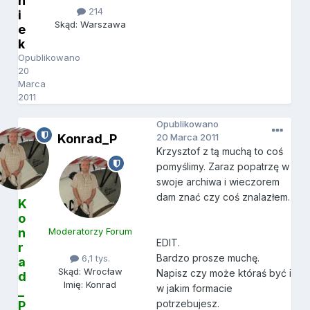
n
214
i
Skąd: Warszawa
e
k
Opublikowano
20
Marca
2011
Opublikowano
Konrad_P
20 Marca 2011
Krzysztof z tą muchą to coś
pomyślimy. Zaraz popatrzę w
swoje archiwa i wieczorem
dam znać czy coś znalazłem.
K
o
n
Moderatorzy Forum
EDIT.
r
Bardzo prosze muchę.
6,1 tys.
a
Skąd: Wrocław
Napisz czy może któraś być i
d
Imię: Konrad
w jakim formacie
_
potrzebujesz.
P