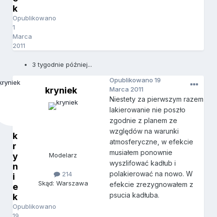
k
Opublikowano
1
Marca
2011
3 tygodnie później...
Opublikowano
19
kryniek
Marca 2011
Niestety za pierwszym razem
lakierowanie nie poszło
zgodnie z planem ze
względów na warunki
k
atmosferyczne, w efekcie
r
musiałem ponownie
y
Modelarz
wyszlifować kadłub i
n
polakierować na nowo. W
214
i
Skąd: Warszawa
efekcie zrezygnowałem z
e
psucia kadłuba.
k
Opublikowano
19