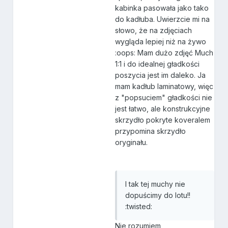
kabinka pasowała jako tako
do kadłuba. Uwierzcie mi na
słowo, że na zdjęciach
wygląda lepiej niż na żywo
:oops: Mam dużo zdjęć Much
1:1 i do idealnej gładkości
poszycia jest im daleko. Ja
mam kadłub laminatowy, więc
z "popsuciem" gładkości nie
jest łatwo, ale konstrukcyjne
skrzydło pokryte koveralem
przypomina skrzydło
oryginału.
I tak tej muchy nie
dopuścimy do lotu!!
:twisted:
Nie rozumiem