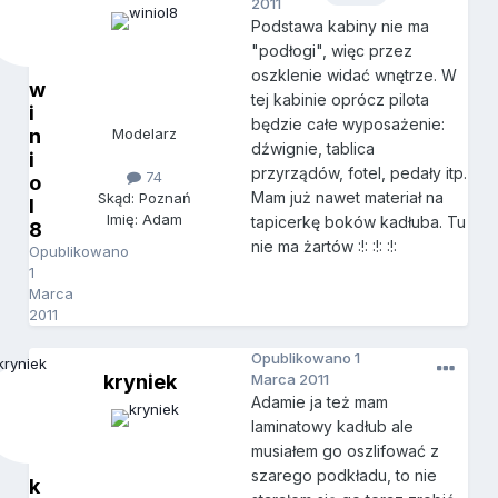
2011
Podstawa kabiny nie ma
"podłogi", więc przez
oszklenie widać wnętrze. W
w
tej kabinie oprócz pilota
i
będzie całe wyposażenie:
n
Modelarz
dźwignie, tablica
i
przyrządów, fotel, pedały itp.
74
o
Mam już nawet materiał na
Skąd: Poznań
l
Imię: Adam
tapicerkę boków kadłuba. Tu
8
nie ma żartów :!: :!: :!:
Opublikowano
1
Marca
2011
Opublikowano
1
kryniek
Marca 2011
Adamie ja też mam
laminatowy kadłub ale
musiałem go oszlifować z
szarego podkładu, to nie
k