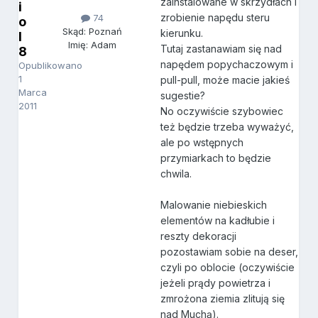
zainstalowane w skrzydłach i
i
zrobienie napędu steru
74
o
Skąd: Poznań
kierunku.
l
Imię: Adam
Tutaj zastanawiam się nad
8
napędem popychaczowym i
Opublikowano
1
pull-pull, może macie jakieś
Marca
sugestie?
2011
No oczywiście szybowiec
też będzie trzeba wyważyć,
ale po wstępnych
przymiarkach to będzie
chwila.
Malowanie niebieskich
elementów na kadłubie i
reszty dekoracji
pozostawiam sobie na deser,
czyli po oblocie (oczywiście
jeżeli prądy powietrza i
zmrożona ziemia zlitują się
nad Muchą).