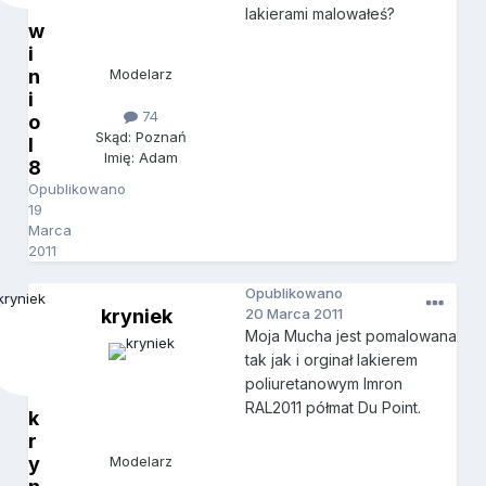
lakierami malowałeś?
w
i
n
Modelarz
i
74
o
Skąd: Poznań
l
Imię: Adam
8
Opublikowano
19
Marca
2011
Opublikowano
kryniek
20 Marca 2011
Moja Mucha jest pomalowana
tak jak i orginał lakierem
poliuretanowym Imron
RAL2011 półmat Du Point.
k
r
y
Modelarz