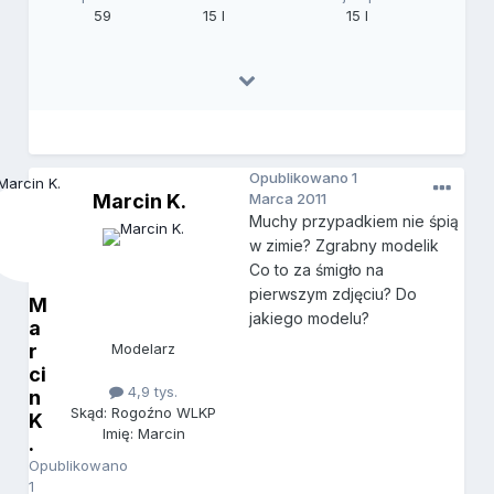
59
15 l
15 l
Opublikowano
1
Marcin K.
Marca 2011
Muchy przypadkiem nie śpią
w zimie? Zgrabny modelik
Co to za śmigło na
pierwszym zdjęciu? Do
M
jakiego modelu?
a
r
Modelarz
ci
4,9 tys.
n
Skąd: Rogoźno WLKP
K
Imię: Marcin
.
Opublikowano
1