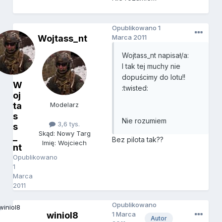
Opublikowano
1
Wojtass_nt
Marca 2011
Wojtass_nt napisał/a:
I tak tej muchy nie
dopuścimy do lotu!!
W
:twisted:
oj
ta
Modelarz
s
Nie rozumiem
3,6 tys.
s
Skąd: Nowy Targ
_
Bez pilota tak??
Imię: Wojciech
nt
Opublikowano
1
Marca
2011
Opublikowano
winiol8
1 Marca
Autor