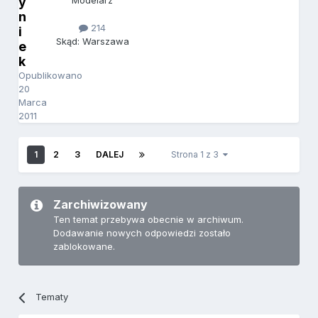
y
Modelarz
n
214
i
Skąd: Warszawa
e
k
Opublikowano
20
Marca
2011
1
2
3
DALEJ
Strona 1 z 3
Zarchiwizowany
Ten temat przebywa obecnie w archiwum.
Dodawanie nowych odpowiedzi zostało
zablokowane.
Tematy