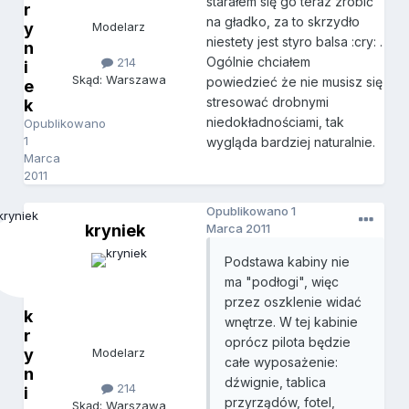
starałem się go teraz zrobić
r
na gładko, za to skrzydło
y
Modelarz
niestety jest styro balsa :cry: .
n
Ogólnie chciałem
214
i
Skąd: Warszawa
powiedzieć że nie musisz się
e
stresować drobnymi
k
niedokładnościami, tak
Opublikowano
1
wygląda bardziej naturalnie.
Marca
2011
Opublikowano
1
kryniek
Marca 2011
Podstawa kabiny nie
ma "podłogi", więc
przez oszklenie widać
k
wnętrze. W tej kabinie
r
oprócz pilota będzie
y
Modelarz
całe wyposażenie:
n
dźwignie, tablica
214
i
przyrządów, fotel,
Skąd: Warszawa