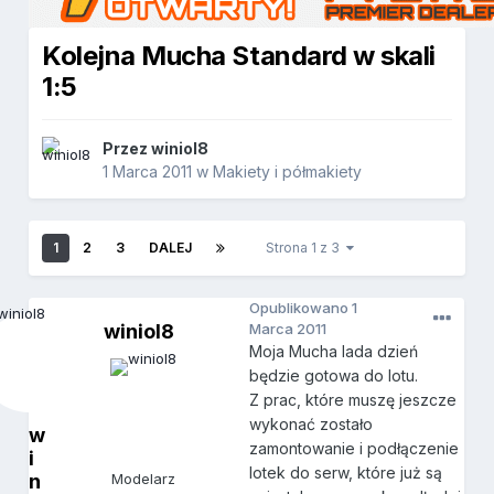
Kolejna Mucha Standard w skali
1:5
Przez
winiol8
1 Marca 2011
w
Makiety i półmakiety
1
2
3
DALEJ
Strona 1 z 3
Opublikowano
1
winiol8
Marca 2011
Moja Mucha lada dzień
będzie gotowa do lotu.
Z prac, które muszę jeszcze
wykonać zostało
w
zamontowanie i podłączenie
i
lotek do serw, które już są
n
Modelarz