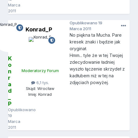
Marca
2011
Opublikowano
19
Konrad_P
Marca 2011
No piękna ta Mucha. Pare
kresek znaki i będzie jak
oryginał.
Hmm... tyle że w tej Twojej
K
zdecydowanie ładniej
o
wyszło łączenie skrzydeł z
n
Moderatorzy Forum
kadłubem niż w tej na
r
zdjęciach powyżej.
6,1 tys.
a
Skąd: Wrocław
d
Imię: Konrad
_
P
Opublikowano
19
Marca
2011