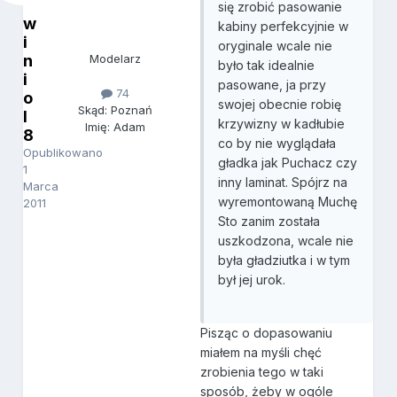
się zrobić pasowanie
w
kabiny perfekcyjnie w
i
oryginale wcale nie
n
Modelarz
było tak idealnie
i
pasowane, ja przy
74
o
swojej obecnie robię
Skąd: Poznań
l
krzywizny w kadłubie
Imię: Adam
8
co by nie wyglądała
Opublikowano
gładka jak Puchacz czy
1
inny laminat. Spójrz na
Marca
wyremontowaną Muchę
2011
Sto zanim została
uszkodzona, wcale nie
była gładziutka i w tym
był jej urok.
Pisząc o dopasowaniu
miałem na myśli chęć
zrobienia tego w taki
sposób, żeby w ogóle