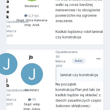
a
walki są coraz bardziej
c
Modelarz
manewrowe i tu obciążenie
e
powierzchni ma ogromne
2,3 tys.
k
Skąd: Góra Kalwaria
znaczenie.
Opublikowano
Imię: Arek
29
Marca
Kadłub będziesz robił laminat
2011
czy konstrukcja
Opublikowano
jb
30
Autor
Marca
2011
laminat czy konstrukcja
j
Na początek
b
konstrukcja.Plan jest taki że
Modelarz
Opublikowano
30
kadłub będzie się składać z
Marca
111
dwóch zasadniczych części
2011
Skąd: wlkp
:balsowo-sklejkowej i
Imię: Julius