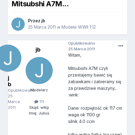
Mitsubshi A7M...
Przez
jb
25 Marca 2011
w
Modele WWII 1:12
Opublikowano
jb
25 Marca 2011
Witam,
Mitsubishi A7M czyli
przestajemy bawić się
j
zabawkami i zabieramy się
b
za prawdziwe maszyny...
Modelarz
Opublikowano
:wink:
25
Marca
111
2011
Skąd: wlkp
Dane: rozpiętość ok 117 cm
Imię: Julius
waga ok 1100 gr
silnik 4.0 ccm
tylko jedna fotka (na razie)