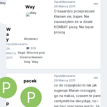
Opublikowano
Way
26 Marca 2011
O baaardzo przepraszam.
Kłaniam sie, kajam. Nie
zauważyłem że w dziale
KOMBAT piszę. Nie bijcie
W
proszę
a
y
Modelarz
Opublikowano
908
26
Skąd: Wiocha pod
Marca
Inowrocławiem
2011
Imię: Way
Opublikowano
pacek
29 Marca 2011
co do rozpiętości to tak jak
sugeruje Marian rozciągnij
go na maksa, czasem te pare
centymetrów decyduje, no i
p
nie bez znaczenia jest to, że