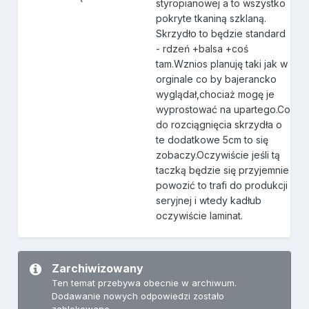
styropianowej a to wszystko
pokryte tkaniną szklaną.
Skrzydło to będzie standard
- rdzeń +balsa +coś
tam.Wznios planuję taki jak w
orginale co by bajerancko
wyglądał,chociaż mogę je
wyprostować na upartego.Co
do rozciągnięcia skrzydła o
te dodatkowe 5cm to się
zobaczy.Oczywiście jeśli tą
taczką będzie się przyjemnie
powozić to trafi do produkcji
seryjnej i wtedy kadłub
oczywiście laminat.
Zarchiwizowany
Ten temat przebywa obecnie w archiwum.
Dodawanie nowych odpowiedzi zostało