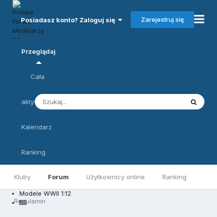
Zarejestruj się
Posiadasz konto? Zaloguj się
Przeglądaj
Cała
aktywność
Kalendarz
Ranking
Kluby
Forum
Użytkownicy online
Ranking
Modele WWII 1:12
Regulamin