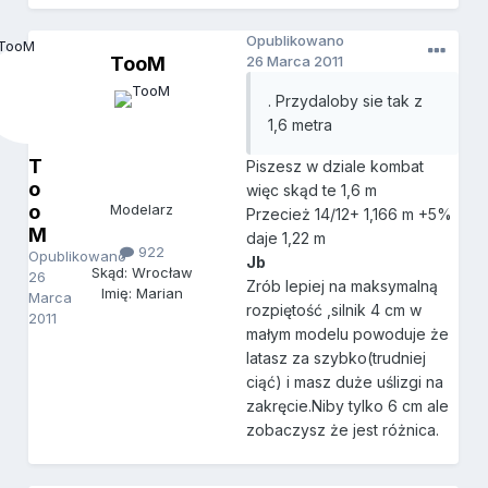
Opublikowano
TooM
26 Marca 2011
. Przydaloby sie tak z
1,6 metra
T
Piszesz w dziale kombat
o
więc skąd te 1,6 m
o
Modelarz
Przecież 14/12+ 1,166 m +5%
M
daje 1,22 m
922
Opublikowano
Jb
Skąd: Wrocław
26
Zrób lepiej na maksymalną
Imię: Marian
Marca
rozpiętość ,silnik 4 cm w
2011
małym modelu powoduje że
latasz za szybko(trudniej
ciąć) i masz duże uślizgi na
zakręcie.Niby tylko 6 cm ale
zobaczysz że jest różnica.