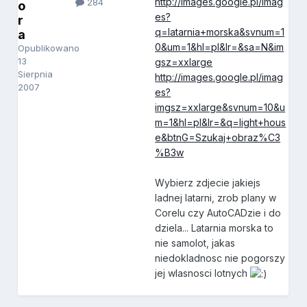
http://images.google.pl/imag
284
o
es?
r
q=latarnia+morska&svnum=1
a
0&um=1&hl=pl&lr=&sa=N&im
Opublikowano
13
gsz=xxlarge
Sierpnia
http://images.google.pl/imag
2007
es?
imgsz=xxlarge&svnum=10&u
m=1&hl=pl&lr=&q=light+hous
e&btnG=Szukaj+obraz%C3
%B3w
Wybierz zdjecie jakiejs
ladnej latarni, zrob plany w
Corelu czy AutoCADzie i do
dziela... Latarnia morska to
nie samolot, jakas
niedokladnosc nie pogorszy
jej wlasnosci lotnych