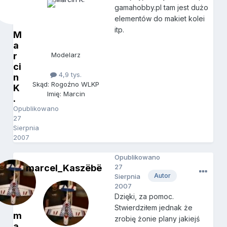
gamahobby.pl tam jest dużo
elementów do makiet kolei
itp.
M
a
r
Modelarz
ci
4,9 tys.
n
Skąd: Rogoźno WLKP
K
Imię: Marcin
.
Opublikowano
27
Sierpnia
2007
Opublikowano
marcel_Kaszëbë
27
Autor
Sierpnia
2007
Dzięki, za pomoc.
Stwierdziłem jednak że
m
zrobię żonie plany jakiejś
a