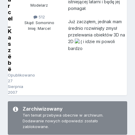
istniejącej latarni i będę jej
r
Modelarz
pomagał.
c
512
el
Już zacząłem, jednak mam
Skąd: Somonino
_
średnio rozwinięty zmysł
Imię: Marcel
K
przelewania obiektów 3D na
a
2D
i idzie mi powoli
s
bardzo
z
ë
b
ë
Opublikowano
27
Sierpnia
2007
Zarchiwizowany
Ten temat przebywa obecnie w archiwum.
Dodawanie nowych odpowiedzi zostało
zablokowane.