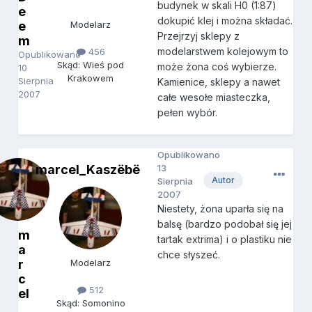
budynek w skali H0 (1:87)
e
dokupić klej i można składać.
e
Modelarz
Przejrzyj sklepy z
m
modelarstwem kolejowym to
456
Opublikowano
Skąd: Wieś pod
może żona coś wybierze.
10
Krakowem
Sierpnia
Kamienice, sklepy a nawet
2007
całe wesołe miasteczka,
pełen wybór.
Opublikowano
marcel_Kaszëbë
13
Autor
Sierpnia
2007
Niestety, żona uparła się na
balsę (bardzo podobał się jej
m
tartak extrima) i o plastiku nie
a
chce słyszeć.
r
Modelarz
c
512
el
Skąd: Somonino
_