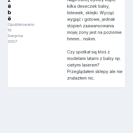
ë
kilka deseczek balsy,
b
listewek, sklejki. Wyciąć
ë
wygiąć i gotowe, jednak
Opublikowano
stopień zaawansowania
10
mojej żony jest na poziomie
Sierpnia
hmmm... niskim.
2007
Czy spotkał się ktoś z
modelami latarni z balsy np.
cietymi laserem?
Przeglądałem sklepy ale nie
znalazłem nic.