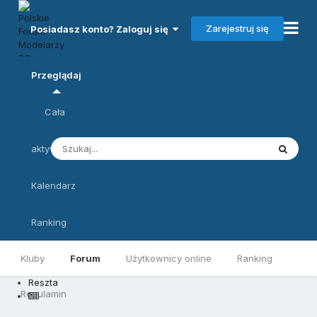
Zarejestruj się
Posiadasz konto? Zaloguj się
Przeglądaj
Cała
aktywność
Kalendarz
Ranking
Kluby
Forum
Użytkownicy online
Ranking
Reszta
Regulamin