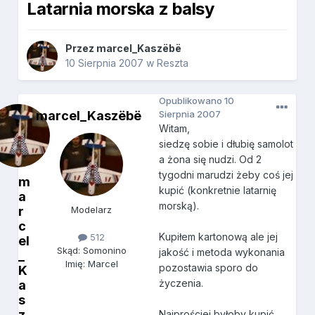
Latarnia morska z balsy
Przez
marcel_Kaszëbë
10 Sierpnia 2007
w
Reszta
Opublikowano
10
marcel_Kaszëbë
Sierpnia 2007
Witam,
siedzę sobie i dłubię samolot
a żona się nudzi. Od 2
tygodni marudzi żeby coś jej
m
kupić (konkretnie latarnię
a
morską).
r
Modelarz
c
Kupiłem kartonową ale jej
512
el
Skąd: Somonino
jakość i metoda wykonania
_
Imię: Marcel
pozostawia sporo do
K
życzenia.
a
s
z
Najprościej byłoby kupić