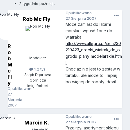
2 tygodnie później...
Opublikowano
Rob Mc Fly
27 Sierpnia 2007
Może zamiast do latarni
morskiej wpuść żonę do
wiatraka.
http://www.allegro.pl/item230
R
219423_grecki_wiatrak_do_o
o
grodu_plany_modelarskie.htm
b
Modelarz
l
M
Chociaż nie jest to zestaw w
1,2 tys.
c
Skąd: Dąbrowa
tartaku, ale może to i lepiej
Fl
Górnicza
bo więcej do roboty :devil: .
y
Imię: Robert
Opublikowano
27
Sierpnia
2007
Opublikowano
Marcin K.
27 Sierpnia 2007
Przejrzyj asortyment sklepu