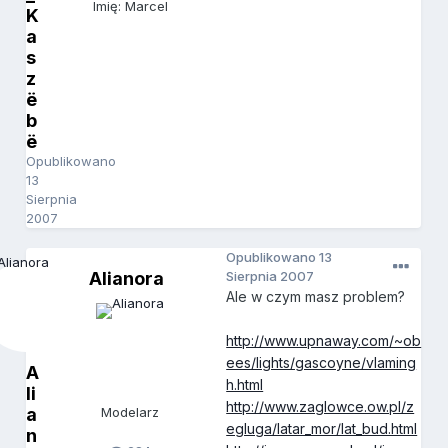
Imię: Marcel
K
a
s
z
ë
b
ë
Opublikowano
13
Sierpnia
2007
Opublikowano
13
Alianora
Sierpnia 2007
Ale w czym masz problem?
http://www.upnaway.com/~ob
ees/lights/gascoyne/vlaming
A
h.html
li
http://www.zaglowce.ow.pl/z
a
Modelarz
egluga/latar_mor/lat_bud.html
n