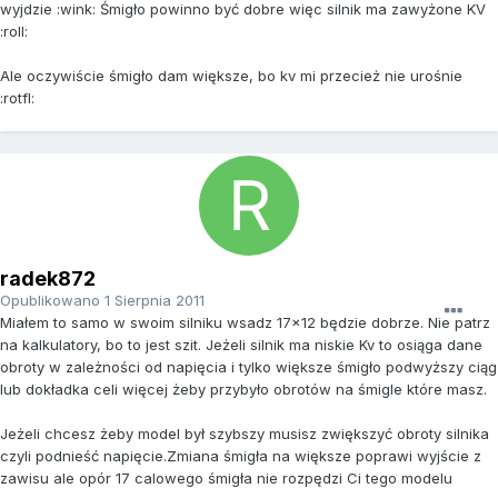
wyjdzie :wink: Śmigło powinno być dobre więc silnik ma zawyżone KV
:roll:
Ale oczywiście śmigło dam większe, bo kv mi przecież nie urośnie
:rotfl:
radek872
Opublikowano
1 Sierpnia 2011
Miałem to samo w swoim silniku wsadz 17x12 będzie dobrze. Nie patrz
na kalkulatory, bo to jest szit. Jeżeli silnik ma niskie Kv to osiąga dane
obroty w zależności od napięcia i tylko większe śmigło podwyższy ciąg
lub dokładka celi więcej żeby przybyło obrotów na śmigle które masz.
Jeżeli chcesz żeby model był szybszy musisz zwiększyć obroty silnika
czyli podnieść napięcie.Zmiana śmigła na większe poprawi wyjście z
zawisu ale opór 17 calowego śmigła nie rozpędzi Ci tego modelu