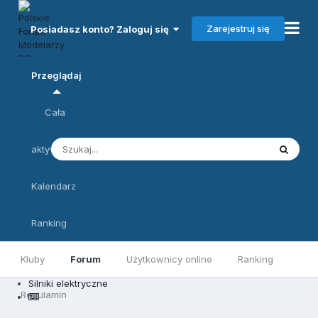
Zarejestruj się
Posiadasz konto? Zaloguj się
Przeglądaj
Cała
aktywność
Kalendarz
Ranking
Kluby
Forum
Użytkownicy online
Ranking
Silniki elektryczne
Regulamin