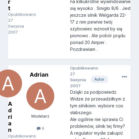
r
na kilkukrotne wywindowanie
t
się wysoko . Śmigło 8/6 . Jest
Opublikowano
jeszcze silnik Welgarda 22-
27
17 z nim pewnie twój
Sierpnia
szybowiec wznosił by się
2007
pionowo . Ale pobór prądu
ponad 20 Amper .
Pozdrawiam .
Opublikowano
Adrian
27
Autor
Sierpnia
2007
Dzięki za podpowiedz.
Widze że przesadziłbym z
A
tym silnikiem. wybiore cos
d
słabszego.
ri
Modelarz
Ale ogólnie nie sprawia Ci
a
problemów, silnik tej firmy?
6
n
A regulator myśle zakupić
Opublikowano