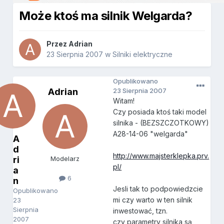
Może ktoś ma silnik Welgarda?
Przez
Adrian
23 Sierpnia 2007
w
Silniki elektryczne
Opublikowano
Adrian
23 Sierpnia 2007
Witam!
Czy posiada ktoś taki model
silnika - (BEZSZCZOTKOWY)
A28-14-06 "welgarda"
A
d
http://www.majsterklepka.prv.
ri
Modelarz
pl/
a
6
n
Jesli tak to podpowiedzcie
Opublikowano
mi czy warto w ten silnik
23
Sierpnia
inwestować, tzn.
2007
czy parametry silnika są