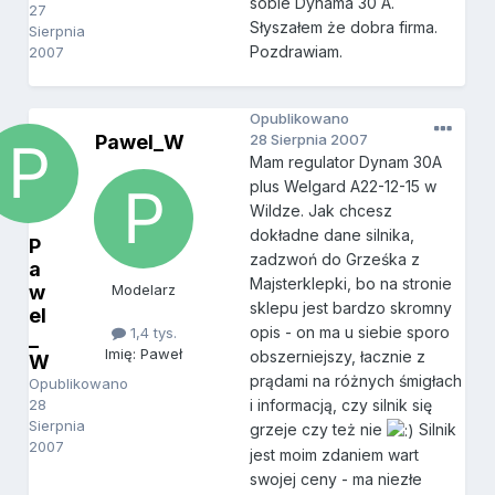
sobie Dynama 30 A.
27
Słyszałem że dobra firma.
Sierpnia
Pozdrawiam.
2007
Opublikowano
Pawel_W
28 Sierpnia 2007
Mam regulator Dynam 30A
plus Welgard A22-12-15 w
Wildze. Jak chcesz
dokładne dane silnika,
P
zadzwoń do Grześka z
a
Majsterklepki, bo na stronie
w
Modelarz
sklepu jest bardzo skromny
el
opis - on ma u siebie sporo
1,4 tys.
_
Imię: Paweł
obszerniejszy, łacznie z
W
prądami na różnych śmigłach
Opublikowano
28
i informacją, czy silnik się
Sierpnia
grzeje czy też nie
Silnik
2007
jest moim zdaniem wart
swojej ceny - ma niezłe