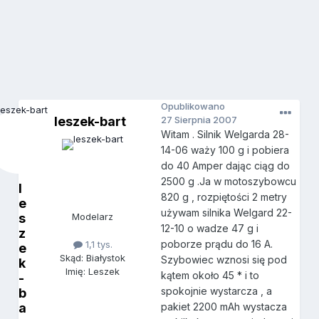
Opublikowano
leszek-bart
27 Sierpnia 2007
Witam . Silnik Welgarda 28-
14-06 waży 100 g i pobiera
do 40 Amper dając ciąg do
2500 g .Ja w motoszybowcu
l
820 g , rozpiętości 2 metry
e
używam silnika Welgard 22-
s
Modelarz
12-10 o wadze 47 g i
z
poborze prądu do 16 A.
1,1 tys.
e
Skąd: Białystok
Szybowiec wznosi się pod
k
Imię: Leszek
kątem około 45 * i to
-
spokojnie wystarcza , a
b
a
pakiet 2200 mAh wystacza