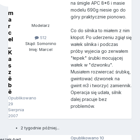
na śmigle APC 8*6 i masie
modelu 690g niesie go do
m
góry praktycznie pionowo.
a
r
Modelarz
Co do silnika to miałem z nim
c
kłopot. Po uderzeniu zgiął się
512
el
Skąd: Somonino
wałek silnika i podczas
_
Imię: Marcel
próby wyjecia go zerwałem
K
"łepek" śrubki mocującej
a
s
wałek w "dzwonku".
z
Musiałem rozwiercać śrubkę,
ë
gwintować dzwonek na
b
gwint m3 i tworzyć zamiennik.
ë
Operacja się udała, silnik
Opublikowano
dalej pracuje bez
29
problemów.
Sierpnia
2007
2 tygodnie później...
Opublikowano
10