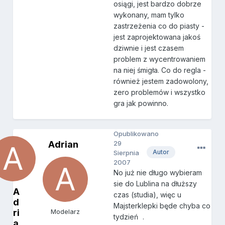
osiągi, jest bardzo dobrze
wykonany, mam tylko
zastrzeżenia co do piasty -
jest zaprojektowana jakoś
dziwnie i jest czasem
problem z wycentrowaniem
na niej śmigła. Co do regla -
również jestem zadowolony,
zero problemów i wszystko
gra jak powinno.
Opublikowano
Adrian
29
Autor
Sierpnia
2007
No już nie długo wybieram
sie do Lublina na dłuższy
A
czas (studia), więc u
d
Majsterklepki będe chyba co
ri
Modelarz
tydzień
.
a