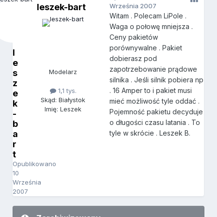
leszek-bart
Września 2007
Witam . Polecam LiPole .
Waga o połowę mniejsza .
Ceny pakietów
porównywalne . Pakiet
l
dobierasz pod
e
zapotrzebowanie prądowe
s
Modelarz
silnika . Jeśli silnik pobiera np
z
. 16 Amper to i pakiet musi
1,1 tys.
e
Skąd: Białystok
mieć możliwość tyle oddać .
k
Imię: Leszek
Pojemność pakietu decyduje
-
o długości czasu latania . To
b
a
tyle w skrócie . Leszek B.
r
t
Opublikowano
10
Września
2007