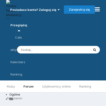
Zarejestruj się
Posiadasz konto? Zaloguj się
Przeglądaj
Cała
aktywność
Kalendarz
Ranking
Kluby
Forum
Użytkownicy online
Ranking
Ogólne
Regulamin