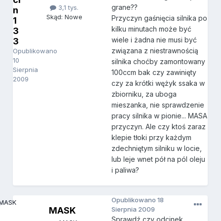
grane??
3,1 tys.
n
Skąd: Nowe
Przyczyn gaśnięcia silnika po
1
kilku minutach może być
3
wiele i żadna nie musi być
3
związana z niestrawnością
Opublikowano
10
silnika choćby zamontowany
Sierpnia
100ccm bak czy zawinięty
2009
czy za krótki wężyk ssaka w
zbiorniku, za uboga
mieszanka, nie sprawdzenie
pracy silnika w pionie... MASA
przyczyn. Ale czy ktoś zaraz
klepie tłoki przy każdym
zdechniętym silniku w locie,
lub leje wnet pół na pól oleju
i paliwa?
Opublikowano
18
MASK
Sierpnia 2009
Sprawdź czy odcinek