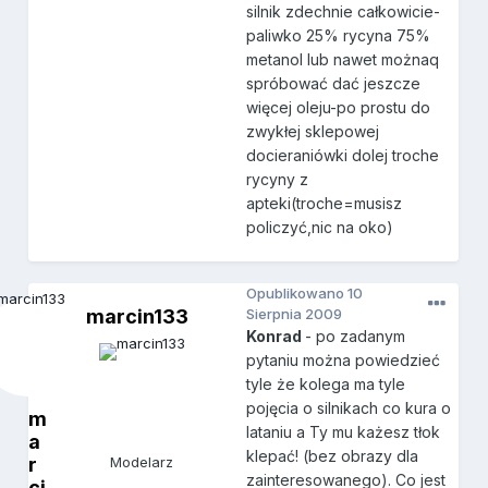
silnik zdechnie całkowicie-
paliwko 25% rycyna 75%
metanol lub nawet możnaq
spróbować dać jeszcze
więcej oleju-po prostu do
zwykłej sklepowej
docieraniówki dolej troche
rycyny z
apteki(troche=musisz
policzyć,nic na oko)
Opublikowano
10
marcin133
Sierpnia 2009
Konrad
- po zadanym
pytaniu można powiedzieć
tyle że kolega ma tyle
pojęcia o silnikach co kura o
m
lataniu a Ty mu każesz tłok
a
klepać! (bez obrazy dla
r
Modelarz
zainteresowanego). Co jest
ci