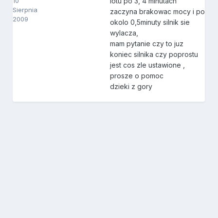
10
lotu po 3, 4 minutach
Sierpnia
zaczyna brakowac mocy i po
2009
okolo 0,5minuty silnik sie
wylacza,
mam pytanie czy to juz
koniec silnika czy poprostu
jest cos zle ustawione ,
prosze o pomoc
dzieki z gory