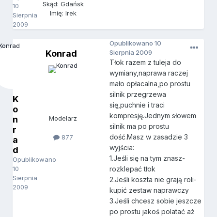
Skąd: Gdańsk
10
Imię: Irek
Sierpnia
2009
Opublikowano
10
Konrad
Sierpnia 2009
Tłok razem z tuleja do
wymiany,naprawa raczej
mało opłacalna,po prostu
silnik przegrzewa
K
się,puchnie i traci
o
kompresję.Jednym słowem
n
Modelarz
silnik ma po prostu
r
dość.Masz w zasadzie 3
877
a
wyjścia:
d
1.Jeśli się na tym znasz-
Opublikowano
10
rozklepać tłok
Sierpnia
2.Jeśli koszta nie grają roli-
2009
kupić zestaw naprawczy
3.Jeśli chcesz sobie jeszcze
po prostu jakoś polatać aż