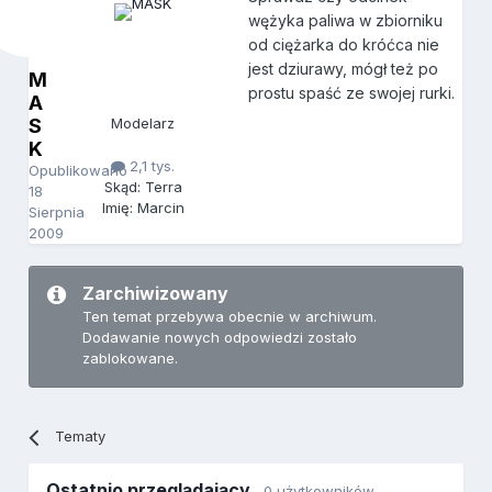
wężyka paliwa w zbiorniku
od ciężarka do króćca nie
jest dziurawy, mógł też po
M
prostu spaść ze swojej rurki.
A
S
Modelarz
K
2,1 tys.
Opublikowano
Skąd: Terra
18
Imię: Marcin
Sierpnia
2009
Zarchiwizowany
Ten temat przebywa obecnie w archiwum.
Dodawanie nowych odpowiedzi zostało
zablokowane.
Tematy
Ostatnio przeglądający
0 użytkowników