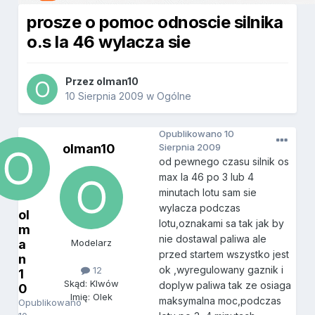
prosze o pomoc odnoscie silnika
o.s la 46 wylacza sie
Przez
olman10
10 Sierpnia 2009
w
Ogólne
Opublikowano
10
olman10
Sierpnia 2009
od pewnego czasu silnik os
max la 46 po 3 lub 4
minutach lotu sam sie
wylacza podczas
ol
lotu,oznakami sa tak jak by
m
nie dostawal paliwa ale
a
Modelarz
przed startem wszystko jest
n
ok ,wyregulowany gaznik i
12
1
Skąd: Klwów
doplyw paliwa tak ze osiaga
0
Imię: Olek
maksymalna moc,podczas
Opublikowano