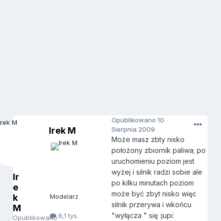
Opublikowano
10
Irek M
Sierpnia 2009
Może masz zbty nisko
położony zbiornik paliwa; po
uruchomieniu poziom jest
wyżej i silnik radzi sobie ale
Ir
po kilku minutach poziom
e
może być zbyt nisko więc
k
Modelarz
silnik przerywa i wkońcu
M
"wyłącza " się :jupi:
8,1 tys.
Opublikowano