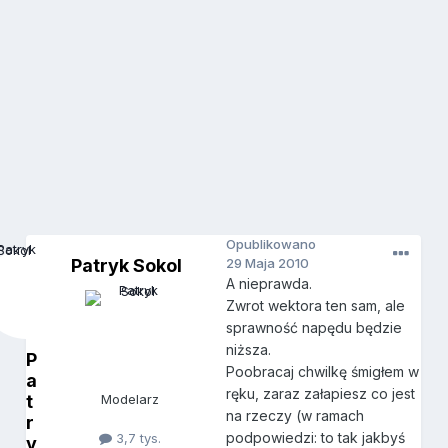
Opublikowano
Patryk Sokol
29 Maja 2010
A nieprawda.
Zwrot wektora ten sam, ale
sprawność napędu będzie
niższa.
P
Poobracaj chwilkę śmigłem w
a
ręku, zaraz załapiesz co jest
t
Modelarz
na rzeczy (w ramach
r
podpowiedzi: to tak jakbyś
3,7 tys.
y