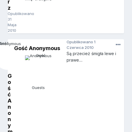
r
z
Opublikowano
31
Maja
2010
Opublikowano
1
Gość Anonymous
Czerwca 2010
Są przecież śmigła lewe i
prawe....
G
o
ś
Guests
ć
A
n
o
n
y
m