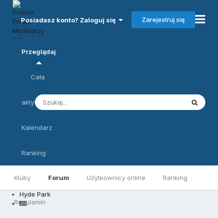
Zarejestruj się
Posiadasz konto? Zaloguj się
Przeglądaj
Cała
aktywność
Kalendarz
Ranking
Kluby
Forum
Użytkownicy online
Ranking
Hyde Park
Regulamin