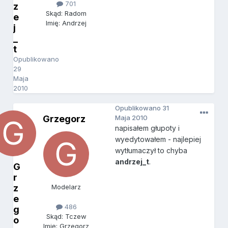
701
z
Skąd: Radom
e
Imię: Andrzej
j
_
t
Opublikowano
29
Maja
2010
Opublikowano
31
Grzegorz
Maja 2010
napisałem głupoty i
wyedytowałem - najlepiej
wytłumaczył to chyba
andrzej_t
.
G
r
z
Modelarz
e
486
g
Skąd: Tczew
o
Imię: Grzegorz