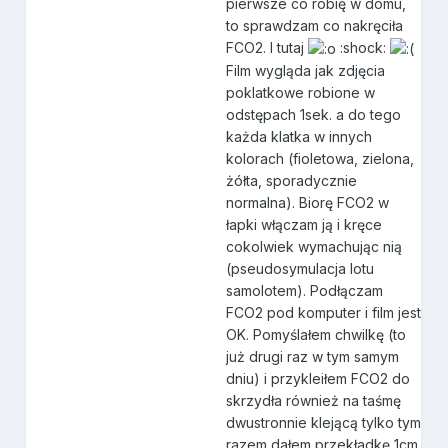
pierwsze co robię w domu,
to sprawdzam co nakręciła
FCO2. I tutaj
:shock:
Film wygląda jak zdjęcia
poklatkowe robione w
odstępach 1sek. a do tego
każda klatka w innych
kolorach (fioletowa, zielona,
żółta, sporadycznie
normalna). Biorę FCO2 w
łapki włączam ją i kręce
cokolwiek wymachując nią
(pseudosymulacja lotu
samolotem). Podłączam
FCO2 pod komputer i film jest
OK. Pomyślałem chwilkę (to
już drugi raz w tym samym
dniu) i przykleiłem FCO2 do
skrzydła również na taśmę
dwustronnie klejącą tylko tym
razem dałem przekładkę 1cm