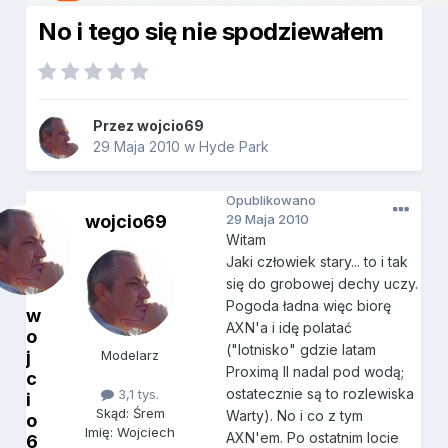
No i tego się nie spodziewałem
Przez
wojcio69
29 Maja 2010
w
Hyde Park
Opublikowano
wojcio69
29 Maja 2010
Witam
Jaki człowiek stary... to i tak
się do grobowej dechy uczy.
Pogoda ładna więc biorę
w
AXN'a i idę polatać
o
("lotnisko" gdzie latam
j
Modelarz
Proximą II nadal pod wodą;
c
ostatecznie są to rozlewiska
3,1 tys.
i
Skąd: Śrem
Warty). No i co z tym
o
Imię: Wojciech
AXN'em. Po ostatnim locie
6