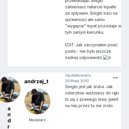
przekładając śmigło
zamieniasz natarcie łopatki
ze spływem. Śmigło traci na
sprawności ale samo
"wygięcie" łopat pozostaje w
tym samym kierunku.
EDIT: Jak zaczynałem pisać
posta - nie było jeszcze
żadnej odpowiedzi
Opublikowano
andrzej_t
29 Maja 2010
Śmigło jest jak śruba. Jak
odwrotnie weźmiesz do ręki
to się z prawego lewy gwint
na niej przez to nie zrobi.
a
n
d
Modelarz
r