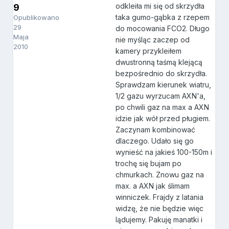
odkleiła mi się od skrzydła
9
taka gumo-gąbka z rzepem
Opublikowano
29
do mocowania FCO2. Długo
Maja
nie myśląc zaczep od
2010
kamery przykleiłem
dwustronną taśmą klejącą
bezpośrednio do skrzydła.
Sprawdzam kierunek wiatru,
1/2 gazu wyrzucam AXN'a,
po chwili gaz na max a AXN
idzie jak wół przed pługiem.
Zaczynam kombinować
dlaczego. Udało się go
wynieść na jakieś 100-150m i
trochę się bujam po
chmurkach. Znowu gaz na
max. a AXN jak ślimam
winniczek. Frajdy z latania
widzę, że nie będzie więc
lądujemy. Pakuję manatki i