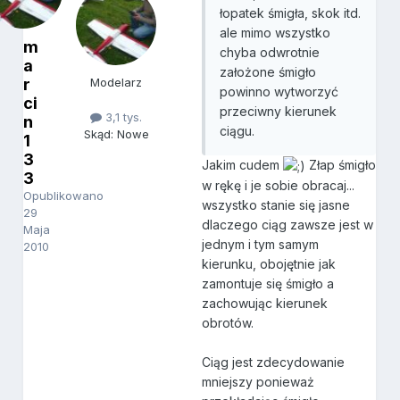
łopatek śmigła, skok itd.
ale mimo wszystko
m
chyba odwrotnie
a
założone śmigło
r
Modelarz
powinno wytworzyć
ci
przeciwny kierunek
3,1 tys.
n
ciągu.
Skąd: Nowe
1
3
Jakim cudem
Złap śmigło
3
w rękę i je sobie obracaj...
Opublikowano
wszystko stanie się jasne
29
dlaczego ciąg zawsze jest w
Maja
jednym i tym samym
2010
kierunku, obojętnie jak
zamontuje się śmigło a
zachowując kierunek
obrotów.
Ciąg jest zdecydowanie
mniejszy ponieważ