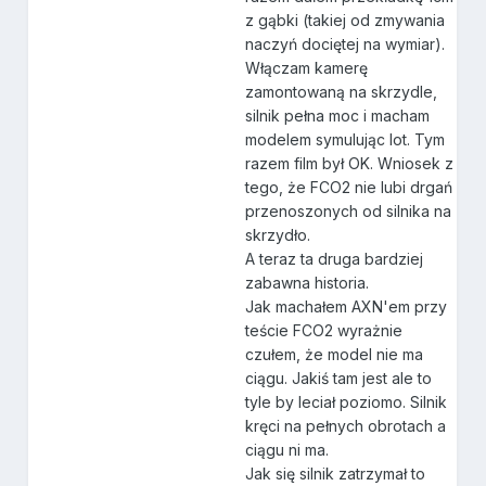
z gąbki (takiej od zmywania
naczyń dociętej na wymiar).
Włączam kamerę
zamontowaną na skrzydle,
silnik pełna moc i macham
modelem symulując lot. Tym
razem film był OK. Wniosek z
tego, że FCO2 nie lubi drgań
przenoszonych od silnika na
skrzydło.
A teraz ta druga bardziej
zabawna historia.
Jak machałem AXN'em przy
teście FCO2 wyrażnie
czułem, że model nie ma
ciągu. Jakiś tam jest ale to
tyle by leciał poziomo. Silnik
kręci na pełnych obrotach a
ciągu ni ma.
Jak się silnik zatrzymał to