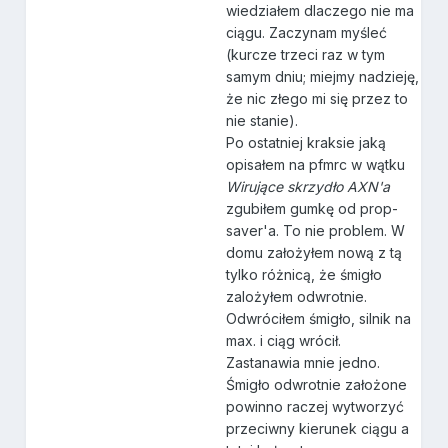
wiedziałem dlaczego nie ma
ciągu. Zaczynam myśleć
(kurcze trzeci raz w tym
samym dniu; miejmy nadzieję,
że nic złego mi się przez to
nie stanie).
Po ostatniej kraksie jaką
opisałem na pfmrc w wątku
Wirujące skrzydło AXN'a
zgubiłem gumkę od prop-
saver'a. To nie problem. W
domu założyłem nową z tą
tylko różnicą, że śmigło
zalożyłem odwrotnie.
Odwróciłem śmigło, silnik na
max. i ciąg wrócił.
Zastanawia mnie jedno.
Śmigło odwrotnie założone
powinno raczej wytworzyć
przeciwny kierunek ciągu a