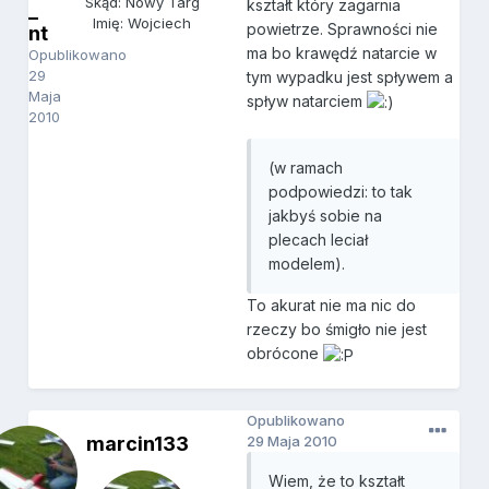
Skąd: Nowy Targ
kształt który zagarnia
_
Imię: Wojciech
powietrze. Sprawności nie
nt
ma bo krawędź natarcie w
Opublikowano
29
tym wypadku jest spływem a
Maja
spływ natarciem
2010
(w ramach
podpowiedzi: to tak
jakbyś sobie na
plecach leciał
modelem).
To akurat nie ma nic do
rzeczy bo śmigło nie jest
obrócone
Opublikowano
marcin133
29 Maja 2010
Wiem, że to kształt