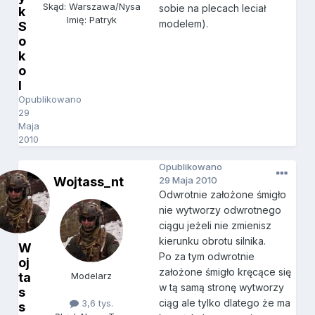
Skąd: Warszawa/Nysa
sobie na plecach leciał
k
Imię: Patryk
modelem).
S
o
k
o
l
Opublikowano
29
Maja
2010
Opublikowano
Wojtass_nt
29 Maja 2010
Odwrotnie założone śmigło
nie wytworzy odwrotnego
ciągu jeżeli nie zmienisz
kierunku obrotu silnika.
W
Po za tym odwrotnie
oj
założone śmigło kręcące się
ta
Modelarz
w tą samą stronę wytworzy
s
ciąg ale tylko dlatego że ma
3,6 tys.
s