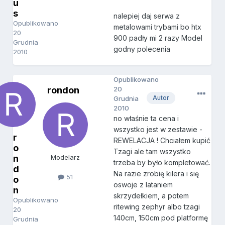
u
s
nalepiej daj serwa z
Opublikowano
metalowami trybami bo htx
20
900 padły mi 2 razy Model
Grudnia
godny polecenia
2010
Opublikowano
rondon
20
Autor
Grudnia
2010
no właśnie ta cena i
wszystko jest w zestawie -
r
REWELACJA ! Chciałem kupić
o
Tzagi ale tam wszystko
n
Modelarz
trzeba by było kompletować.
d
Na razie zrobię kilera i się
51
o
oswoje z lataniem
n
skrzydełkiem, a potem
Opublikowano
ritewing zephyr albo tzagi
20
140cm, 150cm pod platformę
Grudnia