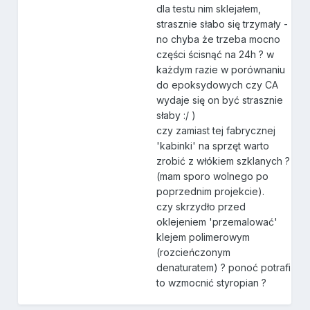
dla testu nim sklejałem,
strasznie słabo się trzymały -
no chyba że trzeba mocno
części ścisnąć na 24h ? w
każdym razie w porównaniu
do epoksydowych czy CA
wydaje się on być strasznie
słaby :/ )
czy zamiast tej fabrycznej
'kabinki' na sprzęt warto
zrobić z włókiem szklanych ?
(mam sporo wolnego po
poprzednim projekcie).
czy skrzydło przed
oklejeniem 'przemalować'
klejem polimerowym
(rozcieńczonym
denaturatem) ? ponoć potrafi
to wzmocnić styropian ?