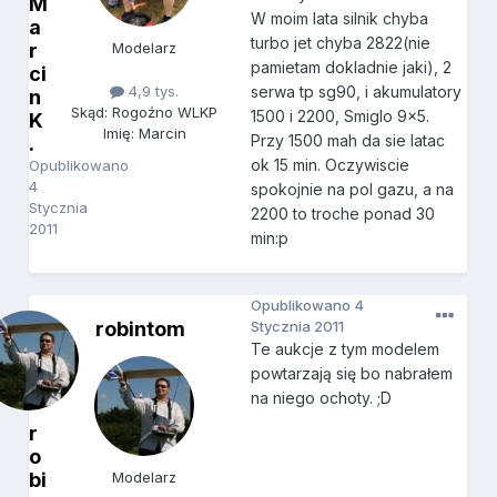
M
W moim lata silnik chyba
a
turbo jet chyba 2822(nie
r
Modelarz
pamietam dokladnie jaki), 2
ci
4,9 tys.
serwa tp sg90, i akumulatory
n
Skąd: Rogoźno WLKP
1500 i 2200, Smiglo 9x5.
K
Imię: Marcin
Przy 1500 mah da sie latac
.
ok 15 min. Oczywiscie
Opublikowano
4
spokojnie na pol gazu, a na
Stycznia
2200 to troche ponad 30
2011
min:p
Opublikowano
4
robintom
Stycznia 2011
Te aukcje z tym modelem
powtarzają się bo nabrałem
na niego ochoty. ;D
r
o
bi
Modelarz