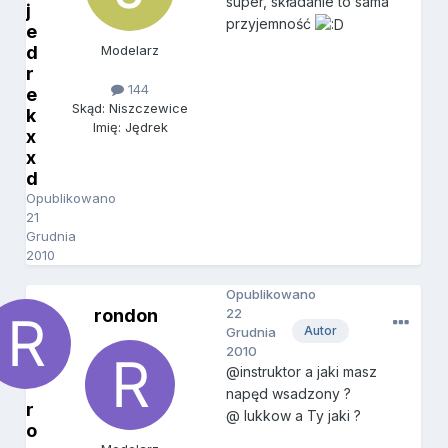
super, składanie to sama
j
przyjemność
e
d
Modelarz
r
144
e
Skąd: Niszczewice
k
Imię: Jędrek
x
x
d
Opublikowano
21
Grudnia
2010
Opublikowano
rondon
22
Autor
Grudnia
2010
@instruktor a jaki masz
napęd wsadzony ?
r
@ lukkow a Ty jaki ?
o