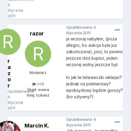
4
Stycznia
2011
Opublikowano
4
razor
Stycznia 2011
ja wczoraj nabyłem, (poza
allegro, bo aukcja była juz
zakończona), pisz, to pewno
jeszcze dziś kupisz, jeden
r
wczoraj wolny jeszcze był.
a
z
Modelarz
to jak te listeweczki wklejać?
o
jednak na polimerowy?
438
r
Skąd: wawa
epoksydowy będzie gorszy?
Opublikowano
Imię: Łukasz
(bo sztywny?)
4
Stycznia
2011
Opublikowano
4
Marcin K.
Stycznia 2011
Jak ci pasuje. Ja wszystko