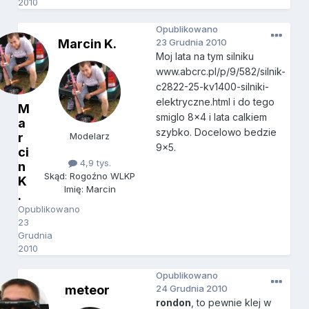
2010
Opublikowano
Marcin K.
23 Grudnia 2010
Moj lata na tym silniku
www.abcrc.pl/p/9/582/silnik-
c2822-25-kv1400-silniki-
elektryczne.html i do tego
M
smiglo 8x4 i lata calkiem
a
szybko. Docelowo bedzie
r
Modelarz
9x5.
ci
4,9 tys.
n
Skąd: Rogoźno WLKP
K
Imię: Marcin
.
Opublikowano
23
Grudnia
2010
Opublikowano
meteor
24 Grudnia 2010
rondon
, to pewnie klej w