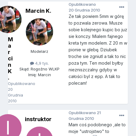
Opublikowano
Marcin K.
20 Grudnia 2010
Ze tak powiem 5mm w górę
to pozwala zerowa. Musze
sobie kolejnego kupic bo juz
sie konczy. Mialem fajnego
M
kreta tym modelem. Z 20 m w
a
pionie w glebę. Dziubek
r
Modelarz
troche sie zgniutl a tak to nic
ci
poza tym. Ten model byłby
4,9 tys.
n
Skąd: Rogoźno WLKP
niezniszczalny gdyby w
K
Imię: Marcin
całości byl z epp. A tak to
.
polecam!
Opublikowano
20
Grudnia
2010
Opublikowano
21
instruktor
Grudnia 2010
Mam coś podobnego ,ale to
moje "ustrojstwo" to