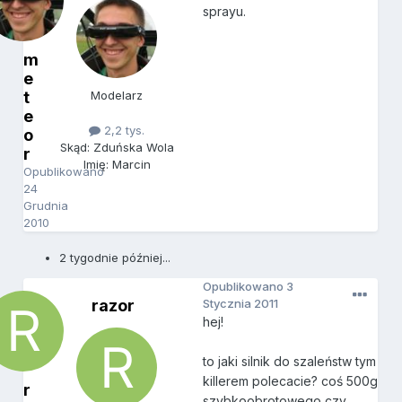
sprayu.
m
e
t
Modelarz
e
2,2 tys.
o
Skąd: Zduńska Wola
r
Imię: Marcin
Opublikowano
24
Grudnia
2010
2 tygodnie później...
Opublikowano
3
razor
Stycznia 2011
hej!
to jaki silnik do szaleństw tym
killerem polecacie? coś 500g
r
szybkoobrotowego czy