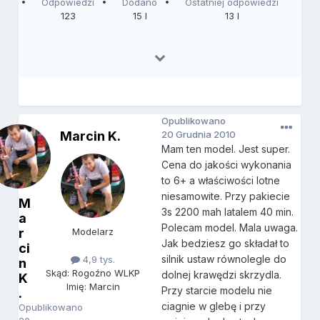
Odpowiedzi
Dodano
Ostatniej odpowiedzi
123
15 l
13 l
Opublikowano
Marcin K.
20 Grudnia 2010
Mam ten model. Jest super.
Cena do jakości wykonania
to 6+ a właściwości lotne
niesamowite. Przy pakiecie
M
3s 2200 mah latalem 40 min.
a
Polecam model. Mala uwaga.
r
Modelarz
Jak bedziesz go składał to
ci
silnik ustaw równolegle do
4,9 tys.
n
Skąd: Rogoźno WLKP
dolnej krawędzi skrzydla.
K
Imię: Marcin
Przy starcie modelu nie
.
ciagnie w glebę i przy
Opublikowano