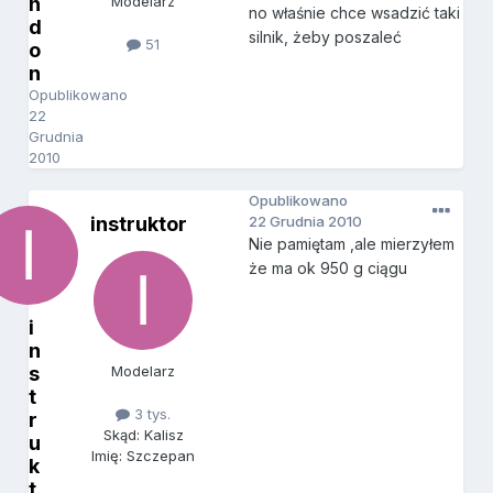
n
Modelarz
no właśnie chce wsadzić taki
d
silnik, żeby poszaleć
51
o
n
Opublikowano
22
Grudnia
2010
Opublikowano
instruktor
22 Grudnia 2010
Nie pamiętam ,ale mierzyłem
że ma ok 950 g ciągu
i
n
s
Modelarz
t
3 tys.
r
Skąd: Kalisz
u
Imię: Szczepan
k
t