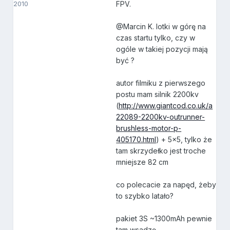
2010
FPV.
@Marcin K. lotki w górę na
czas startu tylko, czy w
ogóle w takiej pozycji mają
być ?
autor filmiku z pierwszego
postu mam silnik 2200kv
(
http://www.giantcod.co.uk/a
22089-2200kv-outrunner-
brushless-motor-p-
405170.html
) + 5x5, tylko że
tam skrzydełko jest troche
mniejsze 82 cm
co polecacie za napęd, żeby
to szybko latało?
pakiet 3S ~1300mAh pewnie
tam wsadzę.