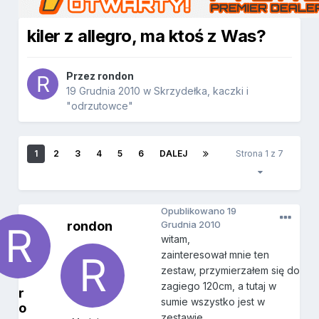
kiler z allegro, ma ktoś z Was?
Przez
rondon
19 Grudnia 2010
w
Skrzydełka, kaczki i
"odrzutowce"
1
2
3
4
5
6
DALEJ
Strona 1 z 7
Opublikowano
19
rondon
Grudnia 2010
witam,
zainteresował mnie ten
zestaw, przymierzałem się do
zagiego 120cm, a tutaj w
r
sumie wszystko jest w
o
zestawie.