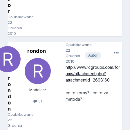
o
r
Opublikowano
22
Grudnia
2010
Opublikowano
rondon
22
Autor
Grudnia
2010
http://www.rcgroups.com/for
ums/attachment.php?
r
attachmentid=2698160
o
n
Modelarz
co to spray? i co to za
d
metoda?
51
o
n
Opublikowano
22
Grudnia