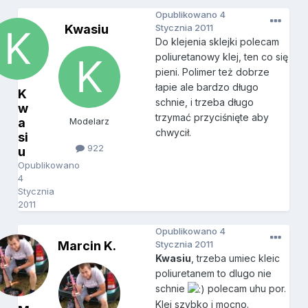
Opublikowano
4
Kwasiu
Stycznia 2011
Do klejenia sklejki polecam
poliuretanowy klej, ten co się
pieni. Polimer też dobrze
łapie ale bardzo długo
K
schnie, i trzeba długo
w
trzymać przyciśnięte aby
a
Modelarz
chwycił.
si
922
u
Opublikowano
4
Stycznia
2011
Opublikowano
4
Marcin K.
Stycznia 2011
Kwasiu
, trzeba umiec kleic
poliuretanem to dlugo nie
schnie
polecam uhu por.
Klei szybko i mocno.