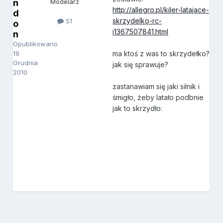
n
Modelarz
http://allegro.pl/kiler-latajace-
d
skrzydelko-rc-
51
o
i1367507841.html
n
Opublikowano
19
ma ktoś z was to skrzydełko?
Grudnia
jak się sprawuje?
2010
zastanawiam się jaki silnik i
śmigło, żeby latało podbnie
jak to skrzydło: