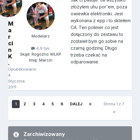
złożyłem uhu por'em, poza
owiewka elektroniki. Jest
wykonana z epp i to skleiłem
M
CA. Ten polimer co jest
a
dołączony do zestawu to
r
Modelarz
zostawił bym go sobie na
ci
czarną godzinę. Długo
4,9 tys.
n
Skąd: Rogoźno WLKP
trzeba czekać na
K
Imię: Marcin
odparowanie.
.
Opublikowano
4
Stycznia
2011
1
2
3
4
5
6
DALEJ
Strona 1 z 7
Zarchiwizowany