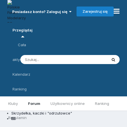
Zarejestruj się
Posiadasz konto? Zaloguj się
Przeglądaj
Cała
aktywność
Kalendarz
Ranking
Kluby
Forum
Użytkownicy online
Ranking
Skrzydełka, kaczki i "odrzutowce"
Regulamin