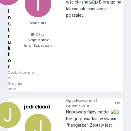
wścieklizna
Biorę go na
latanie jak mam zamiar
i
poszaleć
n
s
Modelarz
t
3 tys.
r
Skąd: Kalisz
u
Imię: Szczepan
k
t
o
r
Opublikowano
21
Grudnia
2010
Opublikowano
21
jedrekxxd
Grudnia 2010
Naprawdę fajny model
też go posiadam w swoim
"hangarze" Zestaw jest