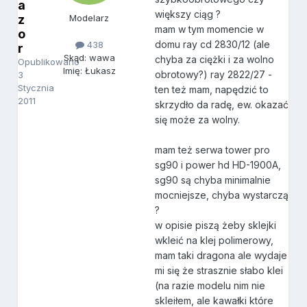
a
większy ciąg ?
z
Modelarz
mam w tym momencie w
o
domu ray cd 2830/12 (ale
438
r
Skąd: wawa
chyba za ciężki i za wolno
Opublikowano
Imię: Łukasz
obrotowy?) ray 2822/27 -
3
Stycznia
ten też mam, napędzić to
2011
skrzydło da radę, ew. okazać
się może za wolny.
mam też serwa tower pro
sg90 i power hd HD-1900A,
sg90 są chyba minimalnie
mocniejsze, chyba wystarczą
?
w opisie piszą żeby sklejki
wkleić na klej polimerowy,
mam taki dragona ale wydaje
mi się że strasznie słabo klei
(na razie modelu nim nie
skleiłem, ale kawałki które