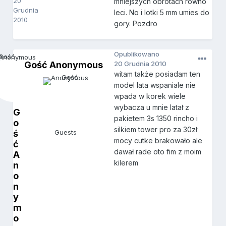
20
mniejszych obrotach rowno
Grudnia
leci. No i lotki 5 mm umies do
2010
gory. Pozdro
Opublikowano
Gość Anonymous
20 Grudnia 2010
witam także posiadam ten
model lata wspaniale nie
wpada w korek wiele
wybacza u mnie latał z
G
pakietem 3s 1350 rincho i
o
silkiem tower pro za 30zł
ś
Guests
mocy cutke brakowało ale
ć
dawał rade oto fim z moim
A
kilerem
n
o
n
y
m
o