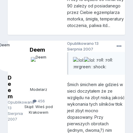
90 zależy od posiadanego
przez Ciebie egzemplarza
motorka, śmigła, temperatury
otoczenia, paliwa itd...
Opublikowano
13
Deem
Sierpnia 2007
:roll: :roll:
:mrgreen: :shock:
D
e
Śmich śmichem ale gdzieś w
e
Modelarz
sieci doczytałem że ze
m
względu na zbyt niską jakość
456
Opublikowano
wykonania tych silników tłok
Skąd: Wieś pod
13
jest zbyt mocno
Krakowem
Sierpnia
dopasowany. Przy
2007
pierwszych obrotach
(jednym, dwoma,?) nim