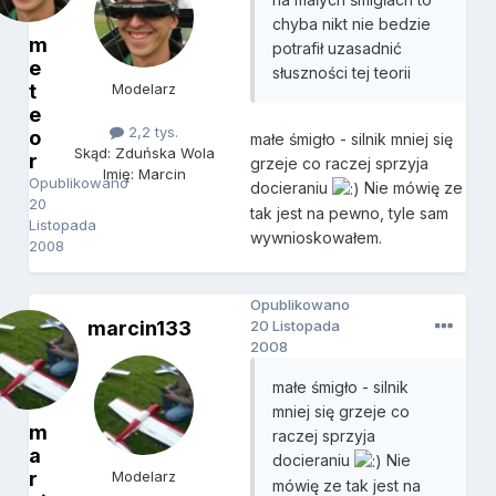
chyba nikt nie bedzie
m
potrafił uzasadnić
e
słuszności tej teorii
t
Modelarz
e
2,2 tys.
o
małe śmigło - silnik mniej się
Skąd: Zduńska Wola
r
grzeje co raczej sprzyja
Imię: Marcin
Opublikowano
docieraniu
Nie mówię ze
20
tak jest na pewno, tyle sam
Listopada
wywnioskowałem.
2008
Opublikowano
marcin133
20 Listopada
2008
małe śmigło - silnik
mniej się grzeje co
m
raczej sprzyja
a
docieraniu
Nie
r
Modelarz
mówię ze tak jest na