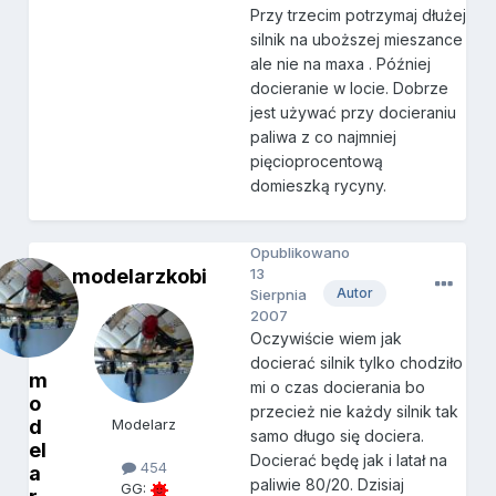
Przy trzecim potrzymaj dłużej
silnik na uboższej mieszance
ale nie na maxa . Później
docieranie w locie. Dobrze
jest używać przy docieraniu
paliwa z co najmniej
pięcioprocentową
domieszką rycyny.
Opublikowano
modelarzkobi
13
Autor
Sierpnia
2007
Oczywiście wiem jak
docierać silnik tylko chodziło
m
mi o czas docierania bo
o
przecież nie każdy silnik tak
d
Modelarz
samo długo się dociera.
el
Docierać będę jak i latał na
454
a
paliwie 80/20. Dzisiaj
GG: