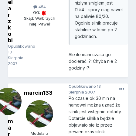
el
nizlym smiglem jest
454
a
12x4 - spory ciag nawet
GG:
r
na paliwie 80/20.
Skąd: Wałbrzych
z
Ogolnie silnik pracuje
Imię: Paweł
k
stabilnie w locie po 2
o
godzinach.
bi
Opublikowano
13
Ale ile mam czasu go
Sierpnia
docierać :?: Chyba nie 2
2007
godziny :?:
Opublikowano
13
marcin133
Sierpnia 2007
Po czasie ok 30 min na
hamowni można uznać że
silnik jest wstępnie dotarty.
Dotarcie silnika będzie
m
objawiało sie iż przez
a
pewien czas silnik
r
Modelarz