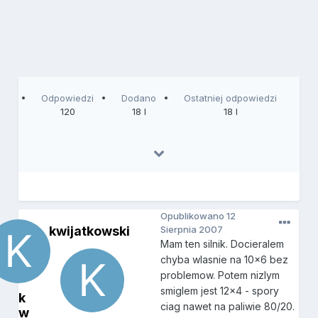
Odpowiedzi
Dodano
Ostatniej odpowiedzi
120
18 l
18 l
Opublikowano
12
kwijatkowski
Sierpnia 2007
Mam ten silnik. Docieralem
chyba wlasnie na 10x6 bez
problemow. Potem nizlym
smiglem jest 12x4 - spory
k
ciag nawet na paliwie 80/20.
w