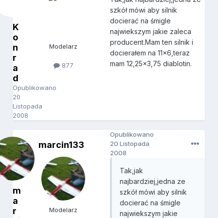
szkół mówi aby silnik
docierać na śmigle
K
najwiekszym jakie zaleca
o
producent.Mam ten silnik i
n
Modelarz
docierałem na 11x6,teraz
r
mam 12,25x3,75 diablotin.
877
a
d
Opublikowano
20
Listopada
2008
Opublikowano
marcin133
20 Listopada
2008
Tak,jak
najbardziej,jedna ze
m
szkół mówi aby silnik
a
docierać na śmigle
r
Modelarz
najwiekszym jakie