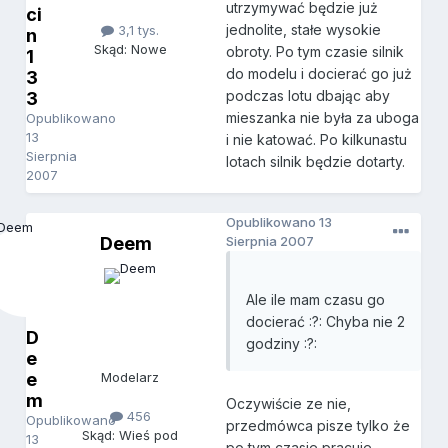
utrzymywać będzie już
ci
jednolite, stałe wysokie
3,1 tys.
n
Skąd: Nowe
obroty. Po tym czasie silnik
1
do modelu i docierać go już
3
podczas lotu dbając aby
3
mieszanka nie była za uboga
Opublikowano
13
i nie katować. Po kilkunastu
Sierpnia
lotach silnik będzie dotarty.
2007
Opublikowano
13
Deem
Sierpnia 2007
Ale ile mam czasu go
docierać :?: Chyba nie 2
D
godziny :?:
e
e
Modelarz
m
Oczywiście ze nie,
456
Opublikowano
przedmówca pisze tylko że
Skąd: Wieś pod
13
po tym czasie pracuje