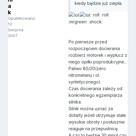
kiedy będzie już ciepła.
a
k
:roll: :roll:
Opublikowano
:mrgreen: :shock:
13
Sierpnia
2007
Po pierwsze przed
rozpoczęciem docierania
rozbierz motorek i wypłucz z
niego opiłki poprodukcyjne...
Paliwo 80/20(zero
nitrometanu i ol.
syntetycznego)
Czas docierania zależy od
konkretnego egzemplarza
silnika.
Silnik można uznać za
dotarty jeżeli utrzymuje stałe
wysokie obroty i posłusznie
reaguje na przepustnicę.
A czy to będzie 30 minut czy