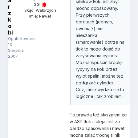
a
silników tłok jest zbyt
GG:
r
mocno dopasowany.
Skąd: Wałbrzych
z
Przy pierwszych
Imię: Paweł
k
obrotach (jednym,
o
dwoma,?) nim
bi
mieszanka
Opublikowano
(smarowanie) dotrze na
13
tłok to może dojść do
Sierpnia
zarysowania cylindra.
2007
Można wpuścić kroplę
rycyny na tłok przez
wylot spalin, można też
podgrzać cylinder.
Cóż, mnie wydało się to
logiczne i tak zrobiłem.
To prawda też słyszałem że
w ASP tłok i tuleja jest za
bardzo spasowana i nawet
można zalać trochę silnik i