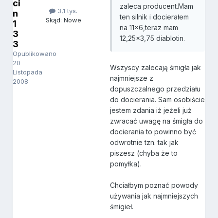
ci
zaleca producent.Mam
3,1 tys.
n
ten silnik i docierałem
Skąd: Nowe
1
na 11x6,teraz mam
3
12,25x3,75 diablotin.
3
Opublikowano
20
Wszyscy zalecają śmigła jak
Listopada
najmniejsze z
2008
dopuszczalnego przedziału
do docierania. Sam osobiście
jestem zdania iż jeżeli już
zwracać uwagę na śmigła do
docierania to powinno być
odwrotnie tzn. tak jak
piszesz (chyba że to
pomyłka).
Chciałbym poznać powody
używania jak najmniejszych
śmigieł.