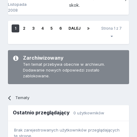
Listopada
skok.
2008
1
2
3
4
5
6
DALEJ
Strona 1 z 7
Zarchiwizowany
Ten temat przebywa obecnie w archiwum.
Dodawanie nowych odpowiedzi zostało
zablokowane.
Tematy
Ostatnio przeglądający
0 użytkowników
Brak zarejestrowanych użytkowników przeglądających
tę stronę.