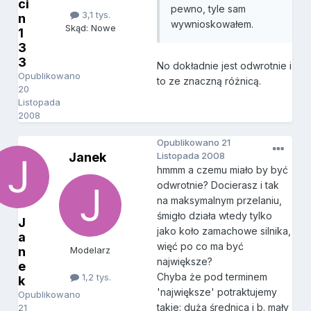
ci
pewno, tyle sam
3,1 tys.
n
wywnioskowałem.
Skąd: Nowe
1
3
3
No dokładnie jest odwrotnie i
Opublikowano
to ze znaczną różnicą.
20
Listopada
2008
Opublikowano
21
Janek
Listopada 2008
hmmm a czemu miało by być
odwrotnie? Docierasz i tak
na maksymalnym przelaniu,
śmigło działa wtedy tylko
J
jako koło zamachowe silnika,
a
więć po co ma być
n
Modelarz
największe?
e
Chyba że pod terminem
1,2 tys.
k
'największe' potraktujemy
Opublikowano
takie: duża średnica i b. mały
21