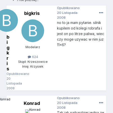
Opublikowano
bigkris
20 Listopada
2008
no to ja mam pytanie. silnik
kupilem od kolegi robrafa i
jest on po litrze paliwa, wiec
b
czy moge uzywac w nim juz
i
11x6?
g
Modelarz
k
624
r
Skąd: Krzeszowice
i
Imię: Krzysiek
s
Opublikowano
20
Listopada
2008
Opublikowano
Konrad
20 Listopada
2008
Tak,jak najbardziej,jedna ze