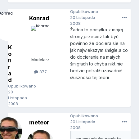
Opublikowano
Konrad
20 Listopada
2008
Żadna to pomyłka z mojej
strony,przecież tak być
powinno że dociera sie na
K
jak najwiekszym śmigle,a co
o
do docierania na małych
n
Modelarz
śmigłach to chyba nikt nie
r
bedzie potrafił uzasadnić
877
a
słuszności tej teorii
d
Opublikowano
20
Listopada
2008
Opublikowano
meteor
20 Listopada
2008
na małych śmigłach to