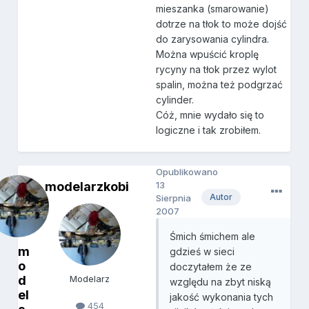
mieszanka (smarowanie)
dotrze na tłok to może dojść
do zarysowania cylindra.
Można wpuścić kroplę
rycyny na tłok przez wylot
spalin, można też podgrzać
cylinder.
Cóż, mnie wydało się to
logiczne i tak zrobiłem.
Opublikowano
modelarzkobi
13
Autor
Sierpnia
2007
Śmich śmichem ale
m
gdzieś w sieci
o
doczytałem że ze
d
Modelarz
względu na zbyt niską
el
jakość wykonania tych
454