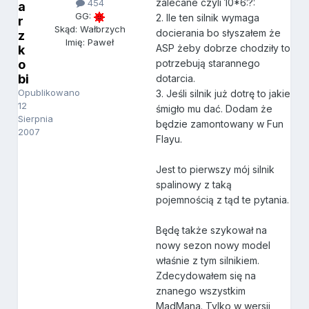
zalecane czyli 10*6:?:
454
a
GG:
2. Ile ten silnik wymaga
r
Skąd: Wałbrzych
docierania bo słyszałem że
z
Imię: Paweł
ASP żeby dobrze chodziły to
k
o
potrzebują starannego
bi
dotarcia.
Opublikowano
3. Jeśli silnik już dotrę to jakie
12
śmigło mu dać. Dodam że
Sierpnia
będzie zamontowany w Fun
2007
Flayu.
Jest to pierwszy mój silnik
spalinowy z taką
pojemnością z tąd te pytania.
Będę także szykował na
nowy sezon nowy model
właśnie z tym silnikiem.
Zdecydowałem się na
znanego wszystkim
MadMana. Tylko w wersji