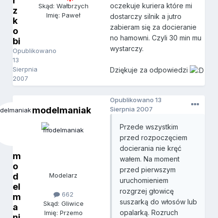
r
oczekuje kuriera które mi
Skąd: Wałbrzych
z
Imię: Paweł
dostarczy silnik a jutro
k
zabieram się za docieranie
o
no hamowni. Czyli 30 min mu
bi
wystarczy.
Opublikowano
13
Sierpnia
Dziękuje za odpowiedzi
2007
Opublikowano
13
modelmaniak
Sierpnia 2007
Przede wszystkim
przed rozpoczęciem
docierania nie kręć
m
wałem. Na moment
o
przed pierwszym
d
Modelarz
uruchomieniem
el
rozgrzej głowicę
662
m
suszarką do włosów lub
Skąd: Gliwice
a
opalarką. Rozruch
Imię: Przemo
ni