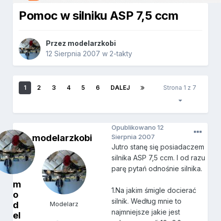
Pomoc w silniku ASP 7,5 ccm
Przez
modelarzkobi
12 Sierpnia 2007
w
2-takty
1
2
3
4
5
6
DALEJ
Strona 1 z 7
Opublikowano
12
modelarzkobi
Sierpnia 2007
Jutro stanę się posiadaczem
silnika ASP 7,5 ccm. I od razu
parę pytań odnośnie silnika.
m
1.Na jakim śmigle docierać
o
silnik. Według mnie to
d
Modelarz
najmniejsze jakie jest
el