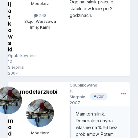
Ogolnie silnik pracuje
ij
Modelarz
stabilnie w locie po 2
a
godzinach.
248
t
Skąd: Warszawa
k
Imię: Kamil
o
w
s
ki
Opublikowano
12
Sierpnia
2007
Opublikowano
modelarzkobi
13
Autor
Sierpnia
2007
Mam ten silnik.
m
Docieralem chyba
o
wlasnie na 10x6 bez
d
Modelarz
problemow. Potem