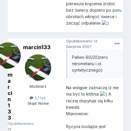
pierwsze kręcenia zrobić
bez świecy dopiero po poru
obrotach wkręcić świece i
zacząć odpalanie
Opublikowano
14
marcin133
Sierpnia 2007
Paliwo 80/20(zero
nitrometanu i ol.
syntetycznego)
m
a
r
Modelarz
Na wstępie zaznaczę iż nie
ci
ma być to kłótnia
A
3,1 tys.
n
raczej dopytuje się kilku
Skąd: Nowe
1
kwestii.
3
Mianowicie:
3
Opublikowano
Rycyna bodajże jest
14