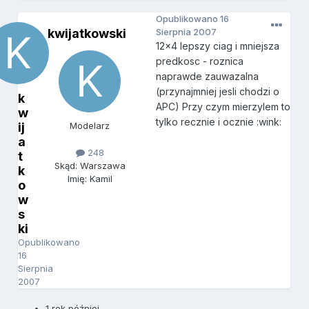
Opublikowano
16
kwijatkowski
Sierpnia 2007
12x4 lepszy ciag i mniejsza
predkosc - roznica
naprawde zauwazalna
(przynajmniej jesli chodzi o
k
APC) Przy czym mierzylem to
w
tylko recznie i ocznie :wink:
ij
Modelarz
a
248
t
Skąd: Warszawa
k
Imię: Kamil
o
w
s
ki
Opublikowano
16
Sierpnia
2007
1 rok później...