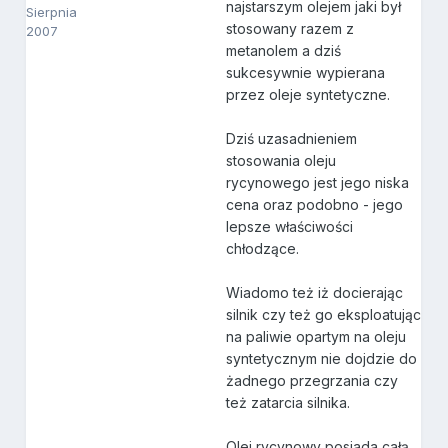
najstarszym olejem jaki był
Sierpnia
stosowany razem z
2007
metanolem a dziś
sukcesywnie wypierana
przez oleje syntetyczne.
Dziś uzasadnieniem
stosowania oleju
rycynowego jest jego niska
cena oraz podobno - jego
lepsze właściwości
chłodzące.
Wiadomo też iż docierając
silnik czy też go eksploatując
na paliwie opartym na oleju
syntetycznym nie dojdzie do
żadnego przegrzania czy
też zatarcia silnika.
Olej rycynowy posiada całą