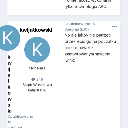
To nie jakość wykonania
tylko technologia ABC.
Opublikowano
16
kwijatkowski
Sierpnia 2007
No ale jakby nie patrzec
przekrecic go na poczatku
ciezko nawet z
zamontowanym smiglem
k
:wink:
w
ij
Modelarz
a
248
t
Skąd: Warszawa
k
Imię: Kamil
o
w
s
ki
Opublikowano
16
Sierpnia