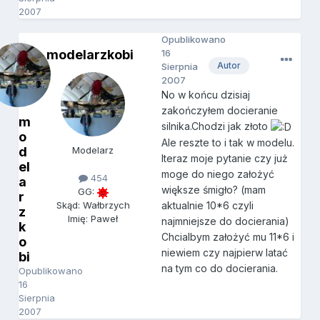
2007
Opublikowano
modelarzkobi
16
Autor
Sierpnia
2007
No w końcu dzisiaj
zakończyłem docieranie
m
silnika.Chodzi jak złoto
o
Ale reszte to i tak w modelu.
d
Modelarz
Iteraz moje pytanie czy już
el
moge do niego założyć
454
a
większe śmigło? (mam
GG:
r
aktualnie 10*6 czyli
Skąd: Wałbrzych
z
Imię: Paweł
najmniejsze do docierania)
k
Chcialbym założyć mu 11*6 i
o
niewiem czy najpierw latać
bi
na tym co do docierania.
Opublikowano
16
Sierpnia
2007