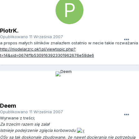
PiotrK.
Opublikowano
11 Września 2007
a propos małych silników znalazłem ostatnio w necie takie rozważania
http://modelarzrc.ok1.pl/viewtopic.php?
t=14&sid=0674f1b5309163923301962676e58de6
Deem
Opublikowano
11 Września 2007
Wyrwane z treści;
Za trzecim razem się zalał
Istnieje podejrzenie zgięcia korbowodu
OSy są tak doskonale zbudowane, że nawet docierania nie potrzebują