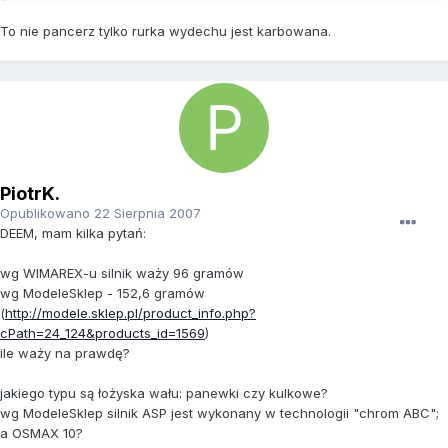
To nie pancerz tylko rurka wydechu jest karbowana.
PiotrK.
Opublikowano
22 Sierpnia 2007
DEEM, mam kilka pytań:
wg WIMAREX-u silnik waży 96 gramów
wg ModeleSklep - 152,6 gramów
(
http://modele.sklep.pl/product_info.php?
cPath=24_124&products_id=1569
)
ile waży na prawdę?
jakiego typu są łożyska wału: panewki czy kulkowe?
wg ModeleSklep silnik ASP jest wykonany w technologii "chrom ABC";
a OSMAX 10?