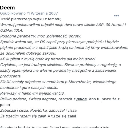
Deem
Opublikowano
11 Września 2007
Treść pierwszego wątku z tematu;
Wczoraj postanowiłem odpalić moje dwa nowe silniki: ASP .09 Hornet i
OSMax 10LA.
Podobne parametry: moc ,pojemność, obroty.
Spodziewałem się, że OS zapali przy pierwszym podejściu i będzie
pięknie pracował, a z opinii jakie krążą na temat tej firmy wnioskowałem,
że dokonałem dobrego zakupu.
AP kupiłem z myślą budowy trenerka dla moich dzieci.
Czytałem, że jest trudnym silnikiem. Stwarza problemy z regulacją, a
każdy egzemplarz ma własne parametry niezgodne z założeniami
producenta.
Silniki zostały odpalane w modelarni p.Morzdżonka, wieloletniego
modelarza i guru naszych okolic.
Pierwszy w hamowni wylądował OS.
Paliwo podane, świeca nagrzna, rozruch z
palca
.
Ano tu pisze że z
palca
Zabuczał i cisza. Powtórka, zabuczał i cisza.
Za trzecim razem się
zalał.
A tu że się zalał
Ale niech będzie że jestem ślepy i mam wybujałą wyobraźnię.