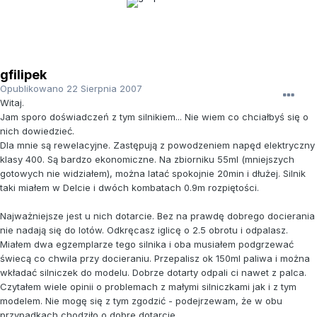
gfilipek
Opublikowano
22 Sierpnia 2007
Witaj.
Jam sporo doświadczeń z tym silnikiem... Nie wiem co chciałbyś się o
nich dowiedzieć.
Dla mnie są rewelacyjne. Zastępują z powodzeniem napęd elektryczny
klasy 400. Są bardzo ekonomiczne. Na zbiorniku 55ml (mniejszych
gotowych nie widziałem), można latać spokojnie 20min i dłużej. Silnik
taki miałem w Delcie i dwóch kombatach 0.9m rozpiętości.
Najważniejsze jest u nich dotarcie. Bez na prawdę dobrego docierania
nie nadają się do lotów. Odkręcasz iglicę o 2.5 obrotu i odpalasz.
Miałem dwa egzemplarze tego silnika i oba musiałem podgrzewać
świecą co chwila przy docieraniu. Przepalisz ok 150ml paliwa i można
wkładać silniczek do modelu. Dobrze dotarty odpali ci nawet z palca.
Czytałem wiele opinii o problemach z małymi silniczkami jak i z tym
modelem. Nie mogę się z tym zgodzić - podejrzewam, że w obu
przypadkach chodziło o dobre dotarcie.