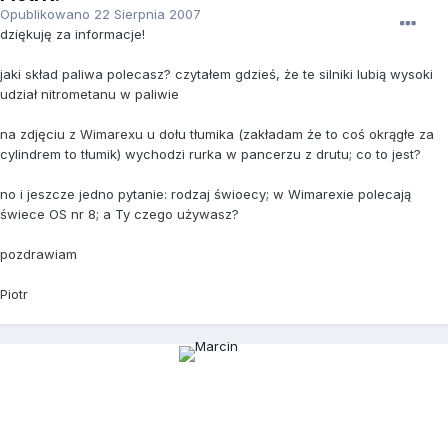
Opublikowano
22 Sierpnia 2007
dziękuję za informacje!
jaki skład paliwa polecasz? czytałem gdzieś, że te silniki lubią wysoki
udział nitrometanu w paliwie
na zdjęciu z Wimarexu u dołu tłumika (zakładam że to coś okrągłe za
cylindrem to tłumik) wychodzi rurka w pancerzu z drutu; co to jest?
no i jeszcze jedno pytanie: rodzaj świoecy; w Wimarexie polecają
świece OS nr 8; a Ty czego używasz?
pozdrawiam
Piotr