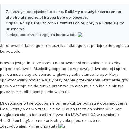
Za każdym podejściem to samo.
Baliśmy się użyć rozrusznika,
ale chciał niechciał trzeba było spróbować.
Odpalił. Po spaleniu zbiornika zamilkł i do tej pory nie udało się go
uruchomić.
Istnieje podejrzenie zgięcia korbowodu
Sprobowali odpalic go z rozrusznika i dlatego jest podejrzenie pogiecia
korbowodu.
Prawda jest jednak, ze trzeba na prawde solidnie zalac silnik zeby
pogiac korbowod. Musieliby odpalac go w pozycji odwroconej i sporo
paliwa musialoby sie zebrac w glowicy zeby stanowilo opor ktory
spowodowalby pogiecie waly przy probie przekrecenia. Normalnie gdy
paliwo dostaje sie do silnika przez wal to albo musialo lac sie struga
przez tlumik, albo sam juz nie wiem co.
Mi osobiscie o tyle podoba sie ten artykul, ze pokazuje doswiadczenia
ludzi, ktorzy o dziwo zrazili sie do OSa na rzecz chinskich ASP. Sam
rozgladam sie za tania alternatywa dla MVVSow i OS w rozmiarze
4cm3 (kombaty), ale na konkretny zakup jeszcze sie nie
zdecydowalem - inne priorytety