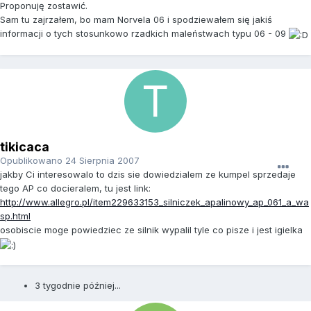
Proponuję zostawić.
Sam tu zajrzałem, bo mam Norvela 06 i spodziewałem się jakiś
informacji o tych stosunkowo rzadkich maleństwach typu 06 - 09
tikicaca
Opublikowano
24 Sierpnia 2007
jakby Ci interesowalo to dzis sie dowiedzialem ze kumpel sprzedaje
tego AP co docieralem, tu jest link:
http://www.allegro.pl/item229633153_silniczek_apalinowy_ap_061_a_wa
sp.html
osobiscie moge powiedziec ze silnik wypalil tyle co pisze i jest igielka
3 tygodnie później...