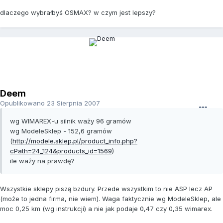
dlaczego wybrałbyś OSMAX? w czym jest lepszy?
Deem
Opublikowano
23 Sierpnia 2007
wg WIMAREX-u silnik waży 96 gramów
wg ModeleSklep - 152,6 gramów
(
http://modele.sklep.pl/product_info.php?
cPath=24_124&products_id=1569
)
ile waży na prawdę?
Wszystkie sklepy piszą bzdury. Przede wszystkim to nie ASP lecz AP
(może to jedna firma, nie wiem). Waga faktycznie wg ModeleSklep, ale
moc 0,25 km (wg instrukcji) a nie jak podaje 0,47 czy 0,35 wimarex.