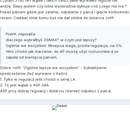
Czytam 3 raz ten wątek i takich treści jakie wyrwałeś nigdzie nie
widzę. Ślepy jestem czy tobie wyobraźnia dyktuje coś czego nie ma ?
Pokaż palcem gdzie jest zalanie, odpalanie z palca i gięcie korbowodu
razem. Ciekawi mnie komu byś nie dał silnika do dotarcia :rotfl:
PiotrK. napisał/a:
dlaczego wybrałbyś OSMAX? w czym jest lepszy?
Ogólnie we wszystkim. Mniejsza waga, prosta regulacja, na 5%
nitro chodzi jak marzenie, do AP muszę użyć rozrusznika a os
zapala od kiwnięcia palcem.
Dobre :rotfl: "Ogólnie lepsze we wszystkim" - Subiektywne
spostrzeżenie (też wyrwane z treści)
1. Tylko w regulacji jeśli chodzi o serię LA.
2. To jest wątek o ASP 09A
ASP przy dobrej regulacji i dotarciu również odpalisz z palca.