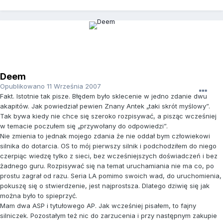
Deem
Opublikowano
11 Września 2007
Fakt. Istotnie tak pisze. Błędem było sklecenie w jedno zdanie dwu
akapitów. Jak powiedział pewien Znany Antek „taki skrót myślowy”.
Tak bywa kiedy nie chce się szeroko rozpisywać, a pisząc wcześniej
w temacie poczułem się „przywołany do odpowiedzi”.
Nie zmienia to jednak mojego zdania że nie oddał bym człowiekowi
silnika do dotarcia. OS to mój pierwszy silnik i podchodziłem do niego
czerpiąc wiedzę tylko z sieci, bez wcześniejszych doświadczeń i bez
żadnego guru. Rozpisywać się na temat uruchamiania nie ma co, po
prostu zagrał od razu. Seria LA pomimo swoich wad, do uruchomienia,
pokuszę się o stwierdzenie, jest najprostsza. Dlatego dziwię się jak
można było to spieprzyć.
Mam dwa ASP i tytułowego AP. Jak wcześniej pisałem, to fajny
silniczek. Pozostałym też nic do zarzucenia i przy następnym zakupie