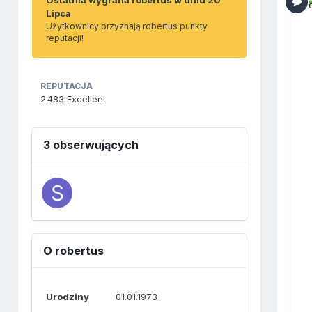
Lipca
Użytkownicy przyznają robertus punkty
reputacji!
REPUTACJA
2 483
Excellent
3 obserwujących
O robertus
Urodziny
01.01.1973