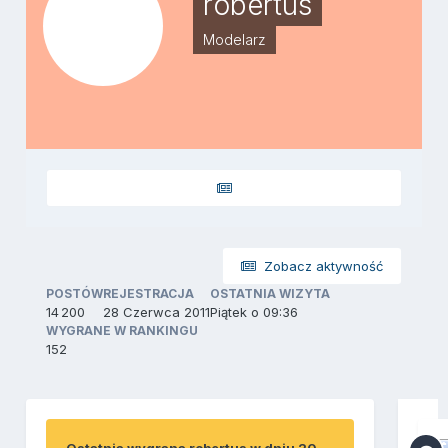
robertus
Modelarz
Zobacz aktywność
POSTÓW
REJESTRACJA
OSTATNIA WIZYTA
14 200
28 Czerwca 2011
Piątek o 09:36
WYGRANE W RANKINGU
152
Ostatnia wygrana robertus w dniu 20