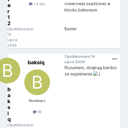
rowerowej osadzonej w
1,3 tys.
e
klocku balsowym.
r
1
2
Baxter
Opublikowano
13
Lipca
2009
Opublikowano
14
baksiq
Lipca 2009
Rozumiem, dziękuję bardzo
za wyjaśnienia
b
a
k
Modelarz
s
18
i
q
Opublikowano