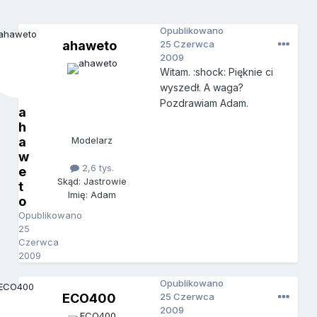
Opublikowano
ahaweto
25 Czerwca
2009
Witam. :shock: Pięknie ci
wyszedł. A waga?
Pozdrawiam Adam.
a
h
a
Modelarz
w
2,6 tys.
e
Skąd: Jastrowie
t
Imię: Adam
o
Opublikowano
25
Czerwca
2009
Opublikowano
ECO400
25 Czerwca
2009