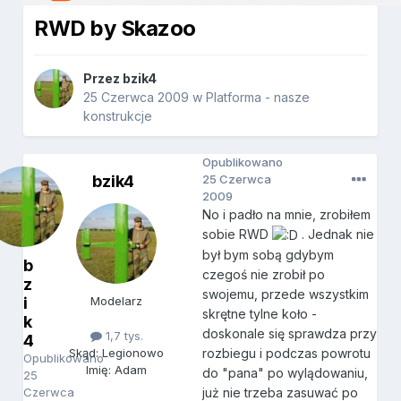
RWD by Skazoo
Przez
bzik4
25 Czerwca 2009
w
Platforma - nasze
konstrukcje
Opublikowano
bzik4
25 Czerwca
2009
No i padło na mnie, zrobiłem
sobie RWD
. Jednak nie
był bym sobą gdybym
b
czegoś nie zrobił po
z
swojemu, przede wszystkim
i
Modelarz
skrętne tylne koło -
k
doskonale się sprawdza przy
1,7 tys.
4
rozbiegu i podczas powrotu
Skąd: Legionowo
Opublikowano
Imię: Adam
do "pana" po wylądowaniu,
25
Czerwca
już nie trzeba zasuwać po