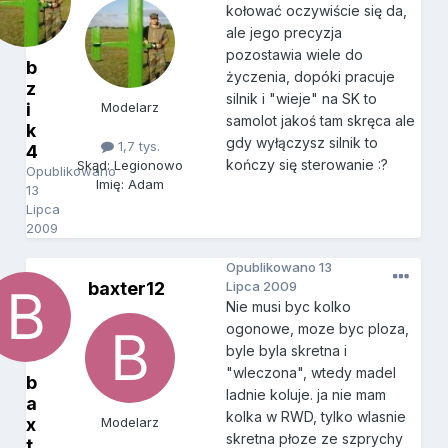
kołować oczywiście się da,
ale jego precyzja
pozostawia wiele do
b
życzenia, dopóki pracuje
z
silnik i "wieje" na SK to
i
Modelarz
samolot jakoś tam skręca ale
k
gdy wyłączysz silnik to
1,7 tys.
4
kończy się sterowanie :?
Skąd: Legionowo
Opublikowano
Imię: Adam
13
Lipca
2009
Opublikowano
13
baxter12
Lipca 2009
Nie musi byc kolko
ogonowe, moze byc ploza,
byle byla skretna i
"wleczona", wtedy madel
b
ladnie koluje. ja nie mam
a
kolka w RWD, tylko wlasnie
x
Modelarz
skretna płoze ze szprychy
t