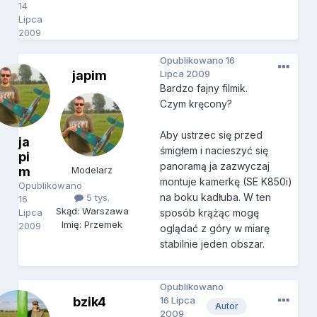
14
Lipca
2009
Opublikowano
16
japim
Lipca 2009
Bardzo fajny filmik.
Czym kręcony?
Aby ustrzec się przed
ja
śmigłem i nacieszyć się
pi
panoramą ja zazwyczaj
m
Modelarz
montuje kamerkę (SE K850i)
Opublikowano
na boku kadłuba. W ten
5 tys.
16
Skąd: Warszawa
Lipca
sposób krążąc mogę
Imię: Przemek
2009
oglądać z góry w miarę
stabilnie jeden obszar.
Opublikowano
bzik4
16 Lipca
Autor
2009