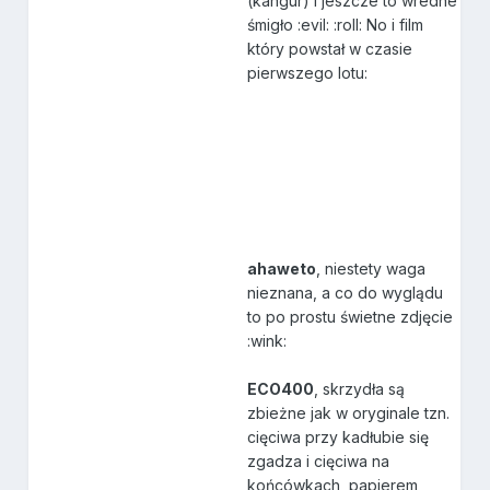
(kangur) i jeszcze to wredne
śmigło :evil: :roll: No i film
który powstał w czasie
pierwszego lotu:
ahaweto
, niestety waga
nieznana, a co do wyglądu
to po prostu świetne zdjęcie
:wink:
ECO400
, skrzydła są
zbieżne jak w oryginale tzn.
cięciwa przy kadłubie się
zgadza i cięciwa na
końcówkach, papierem