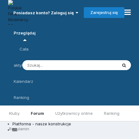
Zarejestruj się
Posiadasz konto? Zaloguj się
Przeglądaj
Cała
aktywność
Kalendarz
Ranking
Kluby
Forum
Użytkownicy online
Ranking
Platforma - nasze konstrukcje
Regulamin