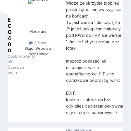
Widze że skrzydła zrobiłeś
prostokątne, nie zwężają sie
na końcach
E
To jest wersja 1,3m czy 1,7m
C
:?: ja też zakupiłem materiały
O
Modelarz
pod RWD do FPV ale wersje
4
1,7m i też chyba zrobie bez
2,5 tys.
0
lotek
Skąd: Wrocław
0
Imię: Dawid
Opublikowano
możesz pokazać jak
25
Czerwca
umocujesz w nim
2009
aparat/kamerke :?: Pismo
obrazkowe poproszę :wink:
EDIT:
kadłub i stateczniki też
obkleiłeś papierem pakowym
czy może śniadaniowym :?:
Opublikowano