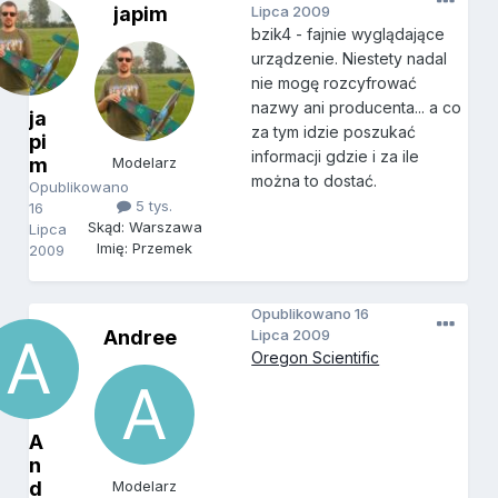
japim
Lipca 2009
bzik4 - fajnie wyglądające
urządzenie. Niestety nadal
nie mogę rozcyfrować
nazwy ani producenta... a co
ja
za tym idzie poszukać
pi
informacji gdzie i za ile
m
Modelarz
można to dostać.
Opublikowano
5 tys.
16
Skąd: Warszawa
Lipca
Imię: Przemek
2009
Opublikowano
16
Andree
Lipca 2009
Oregon Scientific
A
n
d
Modelarz