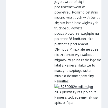
jego zwrotnością i
posłuszeństwem w
powietrzu. Pomimo ostatnio
mocno wiejących wiatrów da
się nim latać bez większych
trudności. Powstał
początkowo ze względu na
pojemność kadłuba jako
platforma pod aparat
Olympus 7.1mpx ale jeszcze
nie zrobiłem wyzwalacza
migawki więc na razie będzie
latał z kamerą. Jako że to
maszyna szpiegowska
musiała dostać specjalny
kamuflaż:
dziś pierwszy raz poleci z
kamerą, zobaczymy jak się
spisze :faja: