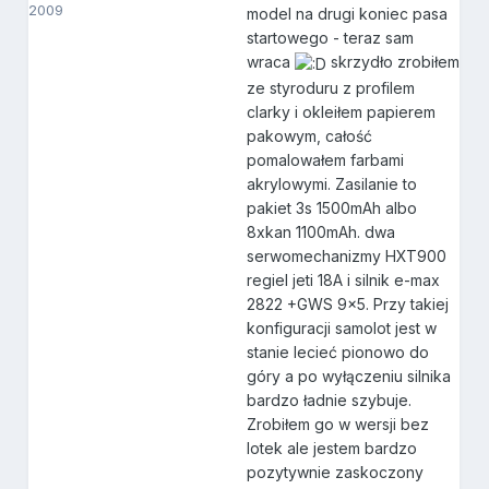
2009
model na drugi koniec pasa
startowego - teraz sam
wraca
skrzydło zrobiłem
ze styroduru z profilem
clarky i okleiłem papierem
pakowym, całość
pomalowałem farbami
akrylowymi. Zasilanie to
pakiet 3s 1500mAh albo
8xkan 1100mAh. dwa
serwomechanizmy HXT900
regiel jeti 18A i silnik e-max
2822 +GWS 9x5. Przy takiej
konfiguracji samolot jest w
stanie lecieć pionowo do
góry a po wyłączeniu silnika
bardzo ładnie szybuje.
Zrobiłem go w wersji bez
lotek ale jestem bardzo
pozytywnie zaskoczony