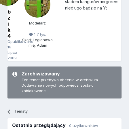
stadem kangurów :mrgreen:
niedługo będzie na Yt
b
z
i
Modelarz
k
1,7 tys.
4
Skąd: Legionowo
Opublikowano
Imię: Adam
16
Lipca
2009
Zarchiwizowany
Ten temat przebywa obecnie w archiwum.
Dodawanie nowych odpowiedzi zostało
zablokowane.
Tematy
Ostatnio przeglądający
0 użytkowników