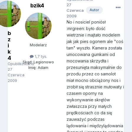
bzik4
27
Autor
Czerwca
2009
No i nosiciel poniósł
:mrgreen: było dość
b
wietrznie i majtało modelem
z
jak jak pies ogonem ale "coś
i
Modelarz
tam" wyszło. Kamera została
k
umocowana gumkami od
1,7 tys.
4
mocowania skrzydła i
Skąd: Legionowo
Opublikowano
przesunięta maksymalnie do
Imię: Adam
27
przodu przez co samolot
Czerwca
miał mocno obciążony nos i
2009
zrobił się strasznie mułowaty i
czasem oporny na
wykonywanie skrętów
zwłaszcza przy małych
prędkościach co da się
zauważyć podczas
lądowania i międzylądowania