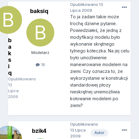
Opublikowano
13
baksiq
Lipca 2009
To ja zadam takie może
trochę dziwne pytanie.
Powiedziałeś, że jedną z
modyfikacji modelu było
b
wykonanie skrętnego
a
tylnego kółeczka. Na jej celu
k
Modelarz
było umożliwienie
s
manewrowanie modelem na
18
i
ziemi. Czy oznacza to, że
q
wykorzystanie w konstrukcji
Opublikowano
13
standardowej płozy
Lipca
nieskrętnej uniemożliwia
2009
kołowanie modelem po
ziemi?
Opublikowano
bzik4
13 Lipca
Autor
2009