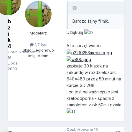
b
Bardzo fajny filmik.
z
Dziękuję
i
Modelarz
k
1,7 tys.
4
A to sprzęt wideo:
Skąd: Legionowo
Opublikowano
Imię: Adam
16
Lipca
zapisuje 30 klatek na
2009
sekundę w rozdzielczości
640x480 przez 50 minut na
karcie SD 2GB
i co jest najważniejsze jest
kretoodporna - spadła z
samolotem z ok 50m i działa
Opublikowano
16