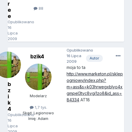
r
88
e
e
Opublikowano
16
Lipca
2009
Opublikowano
bzik4
16 Lipca
Autor
2009
moja to ta
http://www.marketon.pl/sklep
ogniowy/index.php?
b
m=ass&s=k03hrwegxblyo4x
z
gmpel3tvc8vgi1zo8&id_ass=
i
Modelarz
84334
AT18
k
1,7 tys.
4
Skąd: Legionowo
Opublikowano
Imię: Adam
16
Lipca
2009