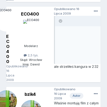
Opublikowano
16
ECO400
Lipca 2009
E
C
O
Modelarz
4
2,5 tys.
0
Skąd: Wrocław
0
Imię: Dawid
Opublikowano
ale strzeliłeś kangura w 2:32
16
Lipca
2009
Opublikowano
bzik4
16 Lipca
Autor
2009
Właśnie montuję film z całym