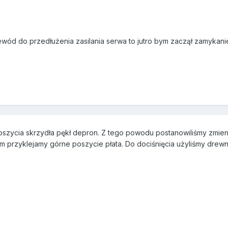
ód do przedłużenia zasilania serwa to jutro bym zaczął zamykanie 
szycia skrzydła pękł depron. Z tego powodu postanowiliśmy zmienić
 przyklejamy górne poszycie płata. Do dociśnięcia użyliśmy drewni