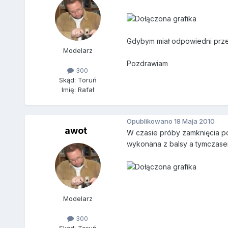
Gdybym miał odpowiedni przew
Modelarz
Pozdrawiam
300
Skąd: Toruń
Imię: Rafał
Opublikowano
18 Maja 2010
awot
W czasie próby zamknięcia po
wykonana z balsy a tymczasem
Modelarz
300