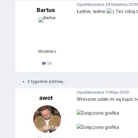
Opublikowano
28 Kwietnia 2010
Bartus
Ładnie, ładnie
Też robię t
Modelarz
56
2 tygodnie później...
Opublikowano
11 Maja 2010
awot
Wreszcie udało mi się kupić 