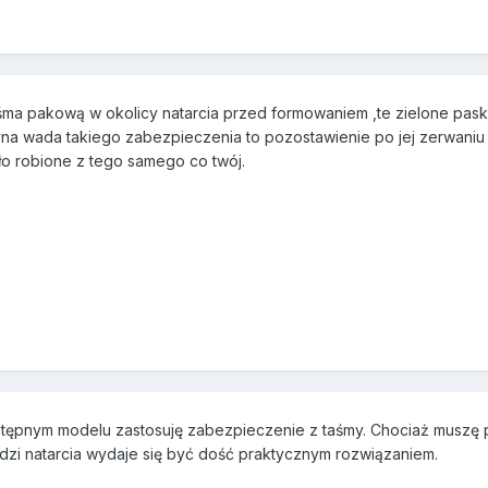
śma pakową w okolicy natarcia przed formowaniem ,te zielone pasku
dyna wada takiego zabezpieczenia to pozostawienie po jej zerwaniu
o robione z tego samego co twój.
stępnym modelu zastosuję zabezpieczenie z taśmy. Chociaż muszę p
zi natarcia wydaje się być dość praktycznym rozwiązaniem.