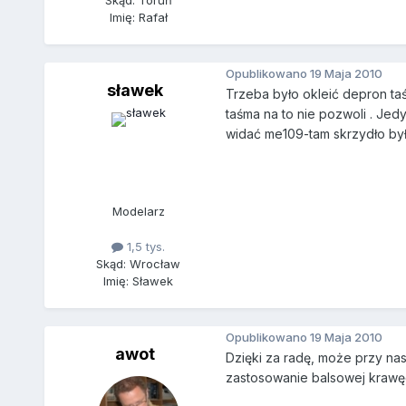
Skąd: Toruń
Imię: Rafał
Opublikowano
19 Maja 2010
sławek
Trzeba było okleić depron ta
taśma na to nie pozwoli . Je
widać me109-tam skrzydło był
Modelarz
1,5 tys.
Skąd: Wrocław
Imię: Sławek
Opublikowano
19 Maja 2010
awot
Dzięki za radę, może przy na
zastosowanie balsowej krawęd