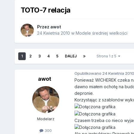
TOTO-7 relacja
Przez
awot
24 Kwietnia 2010
w
Modele średniej wielkości
1
2
3
4
5
DALEJ
Strona 1 z 5
Opublikowano
24 Kwietnia 201
awot
Ponieważ WICHEREK czeka na
dawno miałem ochotę na budo
depronie.
Korzystając z szablonów wyko
Modelarz
Czasem trzeba co nieco wyjaś
300
Ale po instruktarzu Przemek t