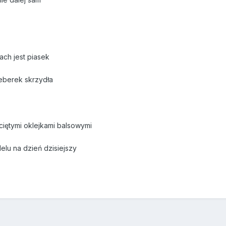
ch jest piasek
eberek skrzydła
ciętymi oklejkami balsowymi
elu na dzień dzisiejszy