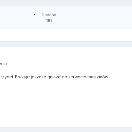
Dodano
16 l
ycia
krzydeł. Brakuje jeszcze gniazd do serwomechanizmów.