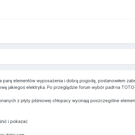
0
 parę elementów wyposażenia i dobrą pogodę, postanowiłem zabr
wę jakiegoś elektryka. Po przeglądzie forum wybór padł na TOTO-
nanych z płyty pilśniowej chłopacy wycinają poszczególne elemen
nić i pokazać
nie dalej sam