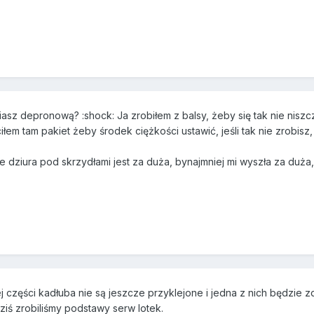
asz depronową? :shock: Ja zrobiłem z balsy, żeby się tak nie niszczy
iłem tam pakiet żeby środek ciężkości ustawić, jeśli tak nie zrobis
, że dziura pod skrzydłami jest za duża, bynajmniej mi wyszła za duż
 części kadłuba nie są jeszcze przyklejone i jedna z nich będzie
iś zrobiliśmy podstawy serw lotek.