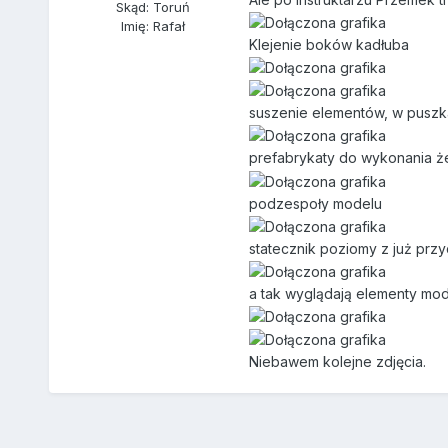
Skąd: Toruń
Imię: Rafał
Klejenie boków kadłuba
suszenie elementów, w puszka
prefabrykaty do wykonania ż
podzespoły modelu
statecznik poziomy z już przy
a tak wyglądają elementy mod
Niebawem kolejne zdjęcia.