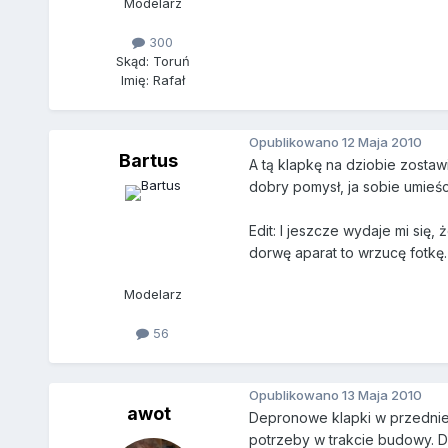
Modelarz
300
Skąd: Toruń
Imię: Rafał
Opublikowano
12 Maja 2010
Bartus
A tą klapkę na dziobie zostawi
dobry pomysł, ja sobie umieśc
Edit: I jeszcze wydaje mi się
dorwę aparat to wrzucę fotkę.
Modelarz
56
Opublikowano
13 Maja 2010
awot
Depronowe klapki w przedniej
potrzeby w trakcie budowy. Dz