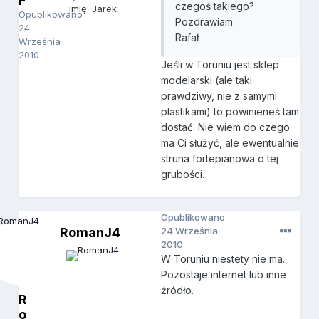
F
czegoś takiego?
Imię: Jarek
Opublikowano
Pozdrawiam
24
Rafał
Września
2010
Jeśli w Toruniu jest sklep
modelarski (ale taki
prawdziwy, nie z samymi
plastikami) to powinieneś tam
dostać. Nie wiem do czego
ma Ci służyć, ale ewentualnie
struna fortepianowa o tej
grubości.
Opublikowano
RomanJ4
24 Września
2010
W Toruniu niestety nie ma.
Pozostaje internet lub inne
źródło.
R
o