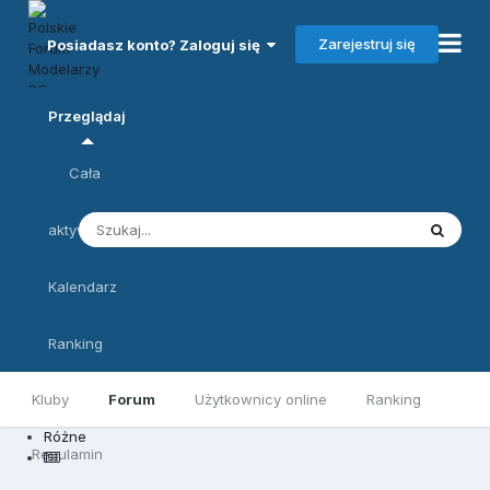
Zarejestruj się
Posiadasz konto? Zaloguj się
Przeglądaj
Cała
aktywność
Kalendarz
Ranking
Kluby
Forum
Użytkownicy online
Ranking
Różne
Regulamin