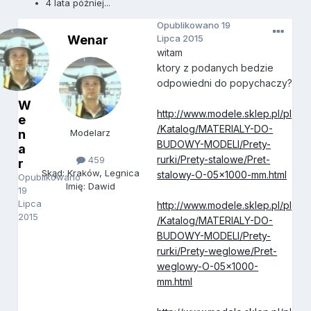
4 lata później...
Opublikowano
19
Wenar
Lipca 2015
witam
ktory z podanych bedzie
odpowiedni do popychaczy?
W
http://www.modele.sklep.pl/pl
e
/Katalog/MATERIALY-DO-
n
Modelarz
BUDOWY-MODELI/Prety-
a
rurki/Prety-stalowe/Pret-
459
r
Skąd: Kraków, Legnica
stalowy-O-05x1000-mm.html
Opublikowano
Imię: Dawid
19
Lipca
http://www.modele.sklep.pl/pl
2015
/Katalog/MATERIALY-DO-
BUDOWY-MODELI/Prety-
rurki/Prety-weglowe/Pret-
weglowy-O-05x1000-
mm.html