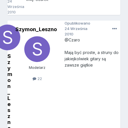
24
Września
2010
Opublikowano
Szymon_Leszno
24 Września
2010
@Czaro
Mają być proste, a struny do
S
jakiejkolwiek gitary są
z
zawsze giętkie
y
Modelarz
m
22
o
n
_
L
e
s
z
n