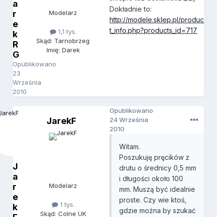
a
Dokładnie to:
r
Modelarz
http://modele.sklep.pl/produc
e
t_info.php?products_id=717
1,1 tys.
k
Skąd: Tarnobrzeg
R
Imię: Darek
G
Opublikowano
23
Września
2010
Opublikowano
JarekF
24 Września
2010
Witam.
Poszukuję pręcików z
J
drutu o średnicy 0,5 mm
a
i długości około 100
r
Modelarz
mm. Muszą być idealnie
e
proste. Czy wie ktoś,
1 tys.
k
gdzie można by szukać
Skąd: Colne UK