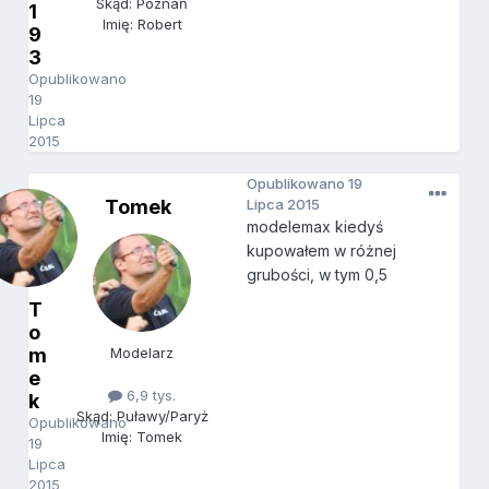
Skąd: Poznań
1
Imię: Robert
9
3
Opublikowano
19
Lipca
2015
Opublikowano
19
Tomek
Lipca 2015
modelemax kiedyś
kupowałem w różnej
grubości, w tym 0,5
T
o
m
Modelarz
e
6,9 tys.
k
Skąd: Puławy/Paryż
Opublikowano
Imię: Tomek
19
Lipca
2015