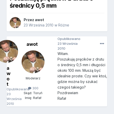
średnicy 0,5 mm
Przez
awot
23 Września 2010
w
Różne
Opublikowano
awot
23 Września
2010
Witam.
Poszukuję pręcików z drutu
o średnicy 0,5 mm i długości
a
około 100 mm. Muszą być
w
idealnie proste. Czy wie ktoś,
o
Modelarz
gdzie można by szukać
t
czegoś takiego?
300
Opublikowano
Pozdrawiam
Skąd: Toruń
23
Imię: Rafał
Rafał
Września
2010