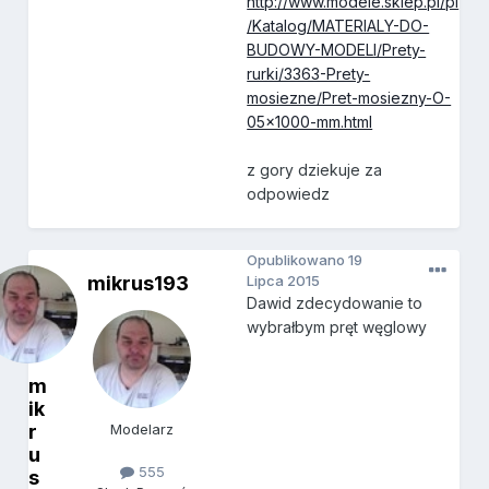
http://www.modele.sklep.pl/pl
/Katalog/MATERIALY-DO-
BUDOWY-MODELI/Prety-
rurki/3363-Prety-
mosiezne/Pret-mosiezny-O-
05x1000-mm.html
z gory dziekuje za
odpowiedz
Opublikowano
19
mikrus193
Lipca 2015
Dawid zdecydowanie to
wybrałbym pręt węglowy
m
ik
r
Modelarz
u
555
s