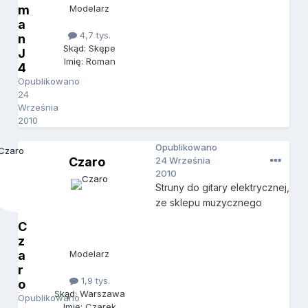
m
Modelarz
a
4,7 tys.
n
Skąd: Skępe
J
Imię: Roman
4
Opublikowano
24
Września
2010
Opublikowano
Czaro
24 Września
2010
Struny do gitary elektrycznej,
ze sklepu muzycznego
C
z
a
Modelarz
r
1,9 tys.
o
Skąd: Warszawa
Opublikowano
Imię: Czarek