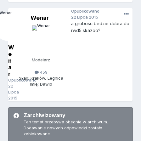
Opublikowano
Wenar
22 Lipca 2015
a grobosc bedzie dobra do
rwd5 skazoo?
W
e
n
Modelarz
a
459
r
Skąd: Kraków, Legnica
Opublikowano
Imię: Dawid
22
Lipca
2015
Zarchiwizowany
Ten temat przebywa obecnie w archiwum.
Dodawanie nowych odpowiedzi zostało
zablokowane.