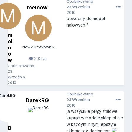
Opublikowano
meloow
23 Września
2010
bowdeny do modeli
halowych ?
m
el
o
Nowy użytkownik
o
2,8 tys.
w
Opublikowano
23
Września
2010
Opublikowano
DarekRG
23 Września
2010
ja wszystkie pręty stalowe
kupuje w modele.sklep.pl ale
w każdym innym lepszym
D
sklepie też dostaniesz