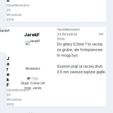
o
Opublikowano
24
Września
2010
Opublikowano
JarekF
24 Września
2010
Do gitary 0,5mm ? to raczej
za grube, ale fortepianowe
to mogą być.
J
a
Szymon pręt (a raczej drut)
r
Modelarz
0,5 mm zawsze będzie giętki.
e
1 tys.
k
Skąd: Colne UK
F
Imię: Jarek
Opublikowano
24
Września
2010