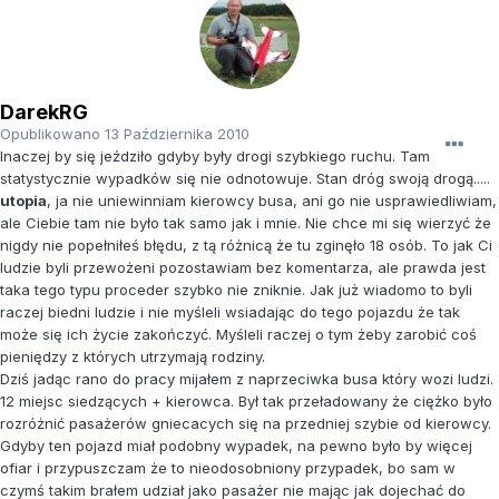
DarekRG
Opublikowano
13 Października 2010
Inaczej by się jeździło gdyby były drogi szybkiego ruchu. Tam
statystycznie wypadków się nie odnotowuje. Stan dróg swoją drogą.....
utopia
, ja nie uniewinniam kierowcy busa, ani go nie usprawiedliwiam,
ale Ciebie tam nie było tak samo jak i mnie. Nie chce mi się wierzyć że
nigdy nie popełniłeś błędu, z tą różnicą że tu zginęło 18 osób. To jak Ci
ludzie byli przewożeni pozostawiam bez komentarza, ale prawda jest
taka tego typu proceder szybko nie zniknie. Jak już wiadomo to byli
raczej biedni ludzie i nie myśleli wsiadając do tego pojazdu że tak
może się ich życie zakończyć. Myśleli raczej o tym żeby zarobić coś
pieniędzy z których utrzymają rodziny.
Dziś jadąc rano do pracy mijałem z naprzeciwka busa który wozi ludzi.
12 miejsc siedzących + kierowca. Był tak przeładowany że ciężko było
rozróżnić pasażerów gniecacych się na przedniej szybie od kierowcy.
Gdyby ten pojazd miał podobny wypadek, na pewno było by więcej
ofiar i przypuszczam że to nieodosobniony przypadek, bo sam w
czymś takim brałem udział jako pasażer nie mając jak dojechać do