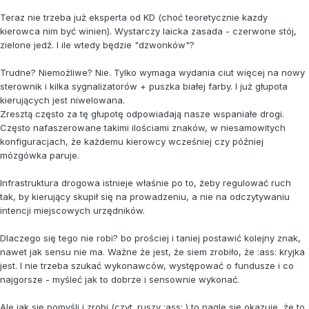
Teraz nie trzeba już eksperta od KD (choć teoretycznie kazdy
kierowca nim być winien). Wystarczy laicka zasada - czerwone stój,
zielone jedź. I ile wtedy będzie "dzwonków"?
Trudne? Niemożliwe? Nie. Tylko wymaga wydania ciut więcej na nowy
sterownik i kilka sygnalizatorów + puszka białej farby. I już głupota
kierujących jest niwelowana.
Zresztą często za tę głupotę odpowiadają nasze wspaniałe drogi.
Często nafaszerowane takimi ilościami znaków, w niesamowitych
konfiguracjach, że każdemu kierowcy wcześniej czy później
mózgówka paruje.
Infrastruktura drogowa istnieje właśnie po to, żeby regulować ruch
tak, by kierujący skupił się na prowadzeniu, a nie na odczytywaniu
intencji miejscowych urzędników.
Dlaczego się tego nie robi? bo prościej i taniej postawić kolejny znak,
nawet jak sensu nie ma. Ważne że jest, że siem zrobiło, że :ass: kryjka
jest. I nie trzeba szukać wykonawców, występować o fundusze i co
najgorsze - myśleć jak to dobrze i sensownie wykonać.
Ale jak się pomyśli i zrobi (czyt. ruszy :ass: ) to nagle się okazuje, że to