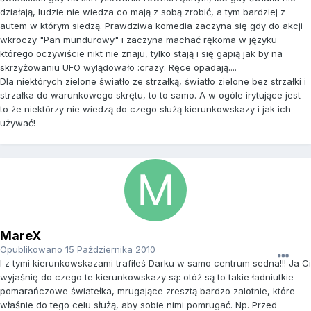
działają, ludzie nie wiedza co mają z sobą zrobić, a tym bardziej z
autem w którym siedzą. Prawdziwa komedia zaczyna się gdy do akcji
wkroczy "Pan mundurowy" i zaczyna machać rękoma w języku
którego oczywiście nikt nie znaju, tylko stają i się gapią jak by na
skrzyżowaniu UFO wylądowało :crazy: Ręce opadają....
Dla niektórych zielone światło ze strzałką, światło zielone bez strzałki i
strzałka do warunkowego skrętu, to to samo. A w ogóle irytujące jest
to że niektórzy nie wiedzą do czego służą kierunkowskazy i jak ich
używać!
MareX
Opublikowano
15 Października 2010
I z tymi kierunkowskazami trafiłeś Darku w samo centrum sedna!!! Ja Ci
wyjaśnię do czego te kierunkowskazy są: otóż są to takie ładniutkie
pomarańczowe światełka, mrugające zresztą bardzo zalotnie, które
właśnie do tego celu służą, aby sobie nimi pomrugać. Np. Przed