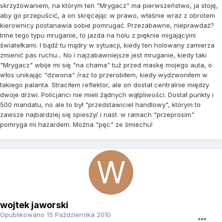
skrzyżowaniem, na którym ten "Mrygacz" ma pierwszeństwo, ja stoję,
aby go przepuścić, a on skręcając w prawo, właśnie wraz z obrotem
kierownicy postanawia sobie pomrugać. Przezabawne, nieprawdaż?
Inne tego typu mruganie, to jazda na holu z pięknie migającymi
światełkami. I bądź tu mądry w sytuacji, kiedy ten holowany zamierza
zmienić pas ruchu... No i najzabawniejsze jest mruganie, kiedy taki
"Mrygacz" wbije mi się "na chama" tuż przed maskę mojego auta, o
włos unikając "dzwona" /raz to przerobiłem, kiedy wydzwoniłem w
takiego palanta. Straciłem reflektor, ale on dostał centralnie między
dwoje drzwi. Policjanci nie mieli żądnych wątpliwości. Dostał punkty i
500 mandatu, no ale to był "przedstawiciel handlowy", którym to
zawsze najbardziej się spieszy/ i nast. w ramach "przeprosim"
pomryga mi hazardem. Można "pęc" ze śmiechu!
wojtek jaworski
Opublikowano
15 Października 2010