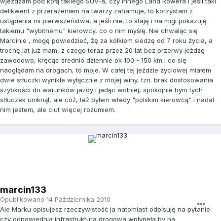
wjeżdzam pod kołą takiego SUV-a, czy innego Land Rowera i jeśli taki
delikwent z przerażeniem na twarzy zahamuje, to korzystam z
ustąpienia mi pierwszeństwa, a jeśli nie, to staję i na migi pokazuję
takiemu "wybitnemu" kierowcy, co o nim myślę. Nie chwaląc się
Marcinie , mogę powiedzieć, żę za kółkiem siedzę od 7 roku życia, a
trochę lat już mam, z czego teraz przez 20 lat bez przerwy jeżdzę
zawodowo, kręcąc średnio dziennie ok 100 - 150 km i co się
naoglądam na drogach, to moje. W całej tej jeździe życiowej miałem
dwie stłuczki wynikłe wyłącznie z mojej winy, tzn. brak dostosowania
szybkości do warunków jazdy i jadąc wolniej, spokojnie bym tych
stłuczek uniknął, ale cóż, też byłem wtedy "polskim kierowcą" i nadal
nim jestem, ale ciut więcej rozumiem.
marcin133
Opublikowano
14 Października 2010
Ale Marku opisujesz rzeczywistość ja natomiast odpisuję na pytanie
czy odpowiednia infrastruktura drogowa wpłynęła by na