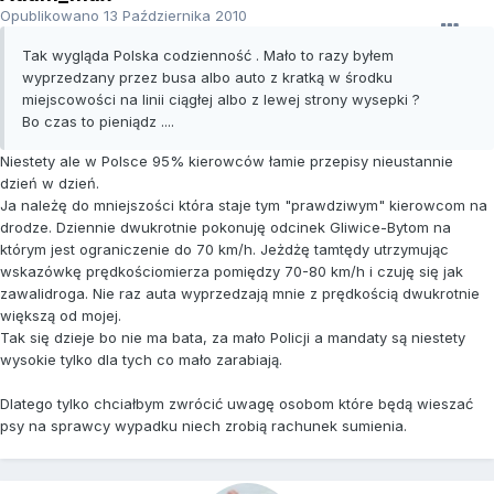
Opublikowano
13 Października 2010
Tak wygląda Polska codzienność . Mało to razy byłem
wyprzedzany przez busa albo auto z kratką w środku
miejscowości na linii ciągłej albo z lewej strony wysepki ?
Bo czas to pieniądz ....
Niestety ale w Polsce 95% kierowców łamie przepisy nieustannie
dzień w dzień.
Ja należę do mniejszości która staje tym "prawdziwym" kierowcom na
drodze. Dziennie dwukrotnie pokonuję odcinek Gliwice-Bytom na
którym jest ograniczenie do 70 km/h. Jeżdżę tamtędy utrzymując
wskazówkę prędkościomierza pomiędzy 70-80 km/h i czuję się jak
zawalidroga. Nie raz auta wyprzedzają mnie z prędkością dwukrotnie
większą od mojej.
Tak się dzieje bo nie ma bata, za mało Policji a mandaty są niestety
wysokie tylko dla tych co mało zarabiają.
Dlatego tylko chciałbym zwrócić uwagę osobom które będą wieszać
psy na sprawcy wypadku niech zrobią rachunek sumienia.