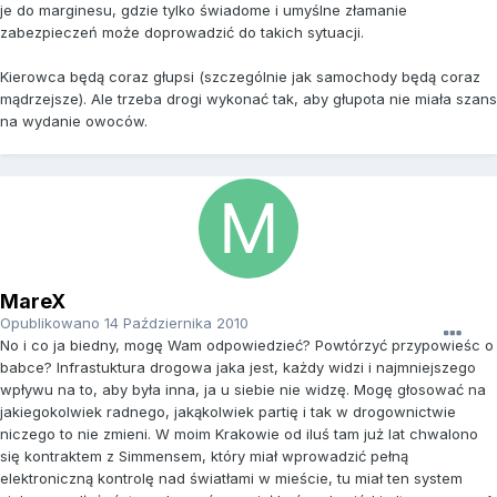
je do marginesu, gdzie tylko świadome i umyślne złamanie
zabezpieczeń może doprowadzić do takich sytuacji.
Kierowca będą coraz głupsi (szczególnie jak samochody będą coraz
mądrzejsze). Ale trzeba drogi wykonać tak, aby głupota nie miała szans
na wydanie owoców.
MareX
Opublikowano
14 Października 2010
No i co ja biedny, mogę Wam odpowiedzieć? Powtórzyć przypowieśc o
babce? Infrastuktura drogowa jaka jest, każdy widzi i najmniejszego
wpływu na to, aby była inna, ja u siebie nie widzę. Mogę głosować na
jakiegokolwiek radnego, jakąkolwiek partię i tak w drogownictwie
niczego to nie zmieni. W moim Krakowie od iluś tam już lat chwalono
się kontraktem z Simmensem, który miał wprowadzić pełną
elektroniczną kontrolę nad światłami w mieście, tu miał ten system