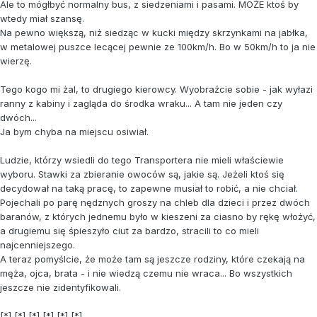
Ale to mógłbyć normalny bus, z siedzeniami i pasami. MOŻE ktoś by
wtedy miał szansę.
Na pewno większą, niż siedząc w kucki między skrzynkami na jabłka,
w metalowej puszce lecącej pewnie ze 100km/h. Bo w 50km/h to ja nie
wierzę.
Tego kogo mi żal, to drugiego kierowcy. Wyobraźcie sobie - jak wyłazi
ranny z kabiny i zagląda do środka wraku... A tam nie jeden czy
dwóch...
Ja bym chyba na miejscu osiwiał.
Ludzie, którzy wsiedli do tego Transportera nie mieli właściewie
wyboru. Stawki za zbieranie owoców są, jakie są. Jeżeli ktoś się
decydował na taką pracę, to zapewne musiał to robić, a nie chciał.
Pojechali po parę nędznych groszy na chleb dla dzieci i przez dwóch
baranów, z których jednemu było w kieszeni za ciasno by rękę włożyć,
a drugiemu się śpieszyło ciut za bardzo, stracili to co mieli
najcenniejszego.
A teraz pomyślcie, że może tam są jeszcze rodziny, które czekają na
męża, ojca, brata - i nie wiedzą czemu nie wraca... Bo wszystkich
jeszcze nie zidentyfikowali.
[*] [*] [*] [*] [*] [*]