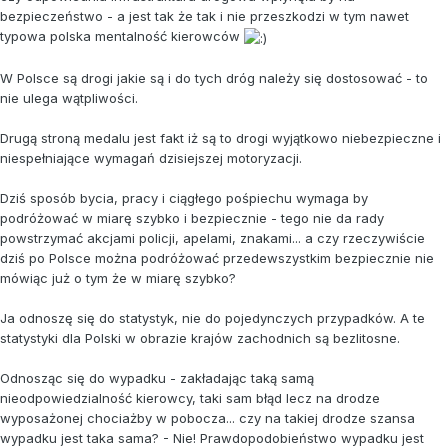
bezpieczeństwo - a jest tak że tak i nie przeszkodzi w tym nawet
typowa polska mentalność kierowców
W Polsce są drogi jakie są i do tych dróg należy się dostosować - to
nie ulega wątpliwości.
Drugą stroną medalu jest fakt iż są to drogi wyjątkowo niebezpieczne i
niespełniające wymagań dzisiejszej motoryzacji.
Dziś sposób bycia, pracy i ciągłego pośpiechu wymaga by
podróżować w miarę szybko i bezpiecznie - tego nie da rady
powstrzymać akcjami policji, apelami, znakami... a czy rzeczywiście
dziś po Polsce można podróżować przedewszystkim bezpiecznie nie
mówiąc już o tym że w miarę szybko?
Ja odnoszę się do statystyk, nie do pojedynczych przypadków. A te
statystyki dla Polski w obrazie krajów zachodnich są bezlitosne.
Odnosząc się do wypadku - zakładając taką samą
nieodpowiedzialność kierowcy, taki sam błąd lecz na drodze
wyposażonej chociażby w pobocza... czy na takiej drodze szansa
wypadku jest taka sama? - Nie! Prawdopodobieństwo wypadku jest