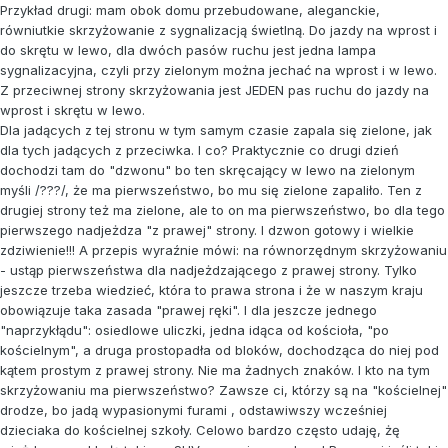
Przykład drugi: mam obok domu przebudowane, aleganckie,
równiutkie skrzyżowanie z sygnalizacją świetlną. Do jazdy na wprost i
do skrętu w lewo, dla dwóch pasów ruchu jest jedna lampa
sygnalizacyjna, czyli przy zielonym można jechać na wprost i w lewo.
Z przeciwnej strony skrzyżowania jest JEDEN pas ruchu do jazdy na
wprost i skrętu w lewo.
Dla jadących z tej stronu w tym samym czasie zapala się zielone, jak
dla tych jadących z przeciwka. I co? Praktycznie co drugi dzień
dochodzi tam do "dzwonu" bo ten skręcający w lewo na zielonym
myśli /???/, że ma pierwszeństwo, bo mu się zielone zapaliło. Ten z
drugiej strony też ma zielone, ale to on ma pierwszeństwo, bo dla tego
pierwszego nadjeżdza "z prawej" strony. I dzwon gotowy i wielkie
zdziwienie!!! A przepis wyraźnie mówi: na równorzędnym skrzyżowaniu
- ustąp pierwszeństwa dla nadjeżdzającego z prawej strony. Tylko
jeszcze trzeba wiedzieć, która to prawa strona i że w naszym kraju
obowiązuje taka zasada "prawej ręki". I dla jeszcze jednego
"naprzykłądu": osiedlowe uliczki, jedna idąca od kościoła, "po
kościelnym", a druga prostopadła od bloków, dochodząca do niej pod
kątem prostym z prawej strony. Nie ma żadnych znaków. I kto na tym
skrzyżowaniu ma pierwszeństwo? Zawsze ci, którzy są na "kościelnej"
drodze, bo jadą wypasionymi furami , odstawiwszy wcześniej
dzieciaka do kościelnej szkoły. Celowo bardzo często udaję, żę