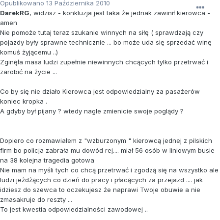
Opublikowano
13 Października 2010
DarekRG
, widzisz - konkluzja jest taka że jednak zawinił kierowca -
amen
Nie pomoże tutaj teraz szukanie winnych na siłę ( sprawdzają czy
pojazdy były sprawne technicznie ... bo może uda się sprzedać winę
komuś żyjącemu ..)
Zginęła masa ludzi zupełnie niewinnych chcących tylko przetrwać i
zarobić na życie ...
Co by się nie działo Kierowca jest odpowiedzialny za pasażerów
koniec kropka .
A gdyby był pijany ? wtedy nagle zmienicie swoje poglądy ?
Dopiero co rozmawiałem z "wzburzonym " kierowcą jednej z pilskich
firm bo policja zabrała mu dowód rej.... miał 56 osób w liniowym busie
na 38 kolejna tragedia gotowa
Nie mam na myśli tych co chcą przetrwać i zgodzą się na wszystko ale
ludzi jeżdżących co dzień do pracy i płacących za przejazd .... jak
idziesz do szewca to oczekujesz że naprawi Twoje obuwie a nie
zmasakruje do reszty ...
To jest kwestia odpowiedzialności zawodowej ..