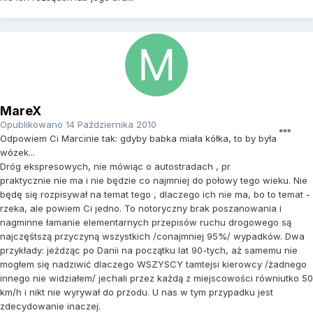
MareX
Opublikowano
14 Października 2010
Odpowiem Ci Marcinie tak: gdyby babka miała kółka, to by była
wózek...
Dróg ekspresowych, nie mówiąc o autostradach , pr
praktycznie nie ma i nie będzie co najmniej do połowy tego wieku. Nie
będę się rozpisywał na temat tego , dlaczego ich nie ma, bo to temat -
rzeka, ale powiem Ci jedno. To notoryczny brak poszanowania i
nagminne łamanie elementarnych przepisów ruchu drogowego są
najczęśtszą przyczyną wszystkich /conajmniej 95%/ wypadków. Dwa
przykłady: jeżdząc po Danii na początku lat 90-tych, aż samemu nie
mogłem się nadziwić dlaczego WSZYSCY tamtejsi kierowcy /żadnego
innego nie widziałem/ jechali przez każdą z miejscowości równiutko 50
km/h i nikt nie wyrywał do przodu. U nas w tym przypadku jest
zdecydowanie inaczej.