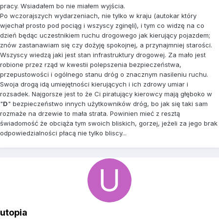
pracy. Wsiadałem bo nie miałem wyjścia.
Po wczorajszych wydarzeniach, nie tylko w kraju (autokar który
wjechał prosto pod pociąg i wszyscy zginęli), i tym co widzę na co
dzień będąc uczestnikiem ruchu drogowego jak kierujący pojazdem;
znów zastanawiam się czy dożyję spokojnej, a przynajmniej starości.
Wszyscy wiedzą jaki jest stan infrastruktury drogowej. Za mało jest
robione przez rząd w kwestii polepszenia bezpieczeństwa,
przepustowości i ogólnego stanu dróg o znacznym nasileniu ruchu.
Swoja drogą idą umiejętności kierujących i ich zdrowy umiar i
rozsadek. Najgorsze jest to że Ci piratujący kierowcy mają głęboko w
"
D
" bezpieczeństwo innych użytkowników dróg, bo jak się taki sam
rozmaże na drzewie to mała strata. Powinien mieć z resztą
świadomość że obciąża tym swoich bliskich, gorzej, jeżeli za jego brak
odpowiedzialności płacą nie tylko bliscy...
utopia