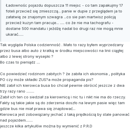
Ładownośc pojazdu dopuszcza 11 miejsc - co tam zapakujmy 17
foteli przecież się zmieszczą... panie w dupie z przeglądem ja to
załatwię ze znajomym szwagra ...co sie pan martwisz policją
przecież kuzyn tam pracuje... ..... co że nie ma tachografu -
dostane 500 mandatu i jeżdżę nadal bo drugi raz nie mogą mnie
ukarać......
Tak wygląda Polska codzienność . Mało to razy byłem wyprzedzany
przez busa albo auto z kratką w środku miejscowości na linii ciągłej
albo z lewej strony wysepki ?
Bo czas to pieniądz ....
Co powiedzieć rodzinom zabitych ? że zabiła ich ekonomia , polityka
PO czy może składki ZUS?a może propaganda pis?
NIE zabił ich kierowca busa bo chciał pewnie obrócić jeszcze z dwa
trzy razy rano .........
Zabił ich ten co siedział za kierownicą i nic tu i nikt nie ma do rzeczy.
Fakty są takie jakie są do zderzenia doszło na lewym pasie więc tam
gdzie bus nie miał prawa się znajdować...
Kierowca jest zobowiązany jechać z taką prędkością by stale panować
nad pojazdem........
jeszcze kilka artykułów można by wymienić z P.R.D