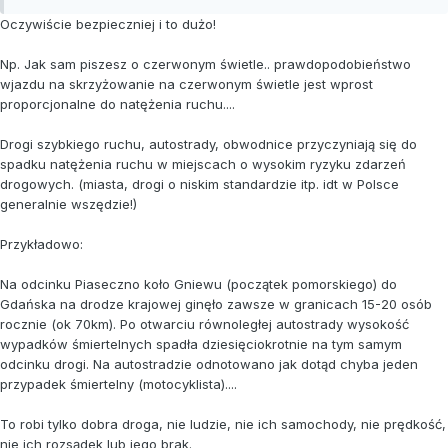
Oczywiście bezpieczniej i to dużo!
Np. Jak sam piszesz o czerwonym świetle.. prawdopodobieństwo
wjazdu na skrzyżowanie na czerwonym świetle jest wprost
proporcjonalne do natężenia ruchu....
Drogi szybkiego ruchu, autostrady, obwodnice przyczyniają się do
spadku natężenia ruchu w miejscach o wysokim ryzyku zdarzeń
drogowych. (miasta, drogi o niskim standardzie itp. idt w Polsce
generalnie wszędzie!)
Przykładowo:
Na odcinku Piaseczno koło Gniewu (początek pomorskiego) do
Gdańska na drodze krajowej ginęło zawsze w granicach 15-20 osób
rocznie (ok 70km). Po otwarciu równoległej autostrady wysokość
wypadków śmiertelnych spadła dziesięciokrotnie na tym samym
odcinku drogi. Na autostradzie odnotowano jak dotąd chyba jeden
przypadek śmiertelny (motocyklista)....
To robi tylko dobra droga, nie ludzie, nie ich samochody, nie prędkość,
nie ich rozsądek lub jego brak.