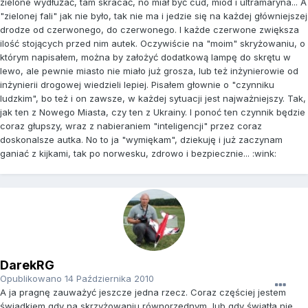
zielone wydłużać, tam skracać, no miał być cud, miód i ultramaryna... A
"zielonej fali" jak nie było, tak nie ma i jedzie się na każdej główniejszej
drodze od czerwonego, do czerwonego. I każde czerwone zwiększa
ilość stojących przed nim autek. Oczywiście na "moim" skryżowaniu, o
którym napisałem, można by założyć dodatkową lampę do skrętu w
lewo, ale pewnie miasto nie miało już grosza, lub też inżynierowie od
inżynierii drogowej wiedzieli lepiej. Pisałem głownie o "czynniku
ludzkim", bo też i on zawsze, w każdej sytuacji jest najważniejszy. Tak,
jak ten z Nowego Miasta, czy ten z Ukrainy. I ponoć ten czynnik będzie
coraz głupszy, wraz z nabieraniem "inteligencji" przez coraz
doskonalsze autka. No to ja "wymiękam", dziekuję i już zaczynam
ganiać z kijkami, tak po norwesku, zdrowo i bezpiecznie... :wink:
DarekRG
Opublikowano
14 Października 2010
A ja pragnę zauważyć jeszcze jedna rzecz. Coraz częściej jestem
świadkiem gdy na skrzyżowaniu równorzędnym, lub gdy światła nie