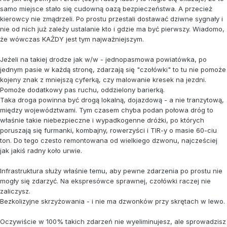
samo miejsce stało się cudowną oazą bezpieczeństwa. A przecież
kierowcy nie zmądrzeli. Po prostu przestali dostawać dziwne sygnały i
nie od nich już zależy ustalanie kto i gdzie ma być pierwszy. Wiadomo,
że wówczas KAŻDY jest tym najważniejszym.
Jeżeli na takiej drodze jak w/w - jednopasmowa powiatówka, po
jednym pasie w każdą stronę, zdarzają się "czołówki" to tu nie pomoże
kojeny znak z mniejszą cyferką, czy malowanie kresek na jezdni.
Pomoże dodatkowy pas ruchu, oddzielony barierką.
Taka droga powinna być drogą lokalną, dojazdową - a nie tranzytową,
między województwami. Tym czasem chyba podan połowa dróg to
właśnie takie niebezpieczne i wypadkogenne dróżki, po których
poruszają się furmanki, kombajny, rowerzyści i TIR-y o masie 60-ciu
ton. Do tego czesto remontowana od wielkiego dzwonu, najcześciej
jak jakiś radny koło urwie.
Infrastruktura służy właśnie temu, aby pewne zdarzenia po prostu nie
mogły się zdarzyć. Na ekspresówce sprawnej, czołówki raczej nie
zaliczysz.
Bezkolizyjne skrzyżowania - i nie ma dzwonków przy skrętach w lewo.
Oczywiście w 100% takich zdarzeń nie wyeliminujesz, ale sprowadzisz