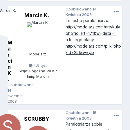
Opublikowano
14
Marcin K.
Kwietnia 2008
Tu jest o paralotniarzu:
http://modelarz.com/artykuly.
php?id_art=171&w=d&ta=1
a tu jego plany
M
http://modelarz.com/pliki.php
a
?id=251&w=pb
r
Modelarz
ci
4,9 tys.
n
Skąd: Rogoźno WLKP
K
Imię: Marcin
.
Opublikowano
14
Kwietnia
2008
Opublikowano
15
SCRUBBY
Kwietnia 2008
Paralotniarza sobie