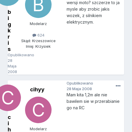
wersji moto? szczerze to ja
mysle aby zrobic jakis
b
wozek, z silnikiem
i
elektrycznym.
g
Modelarz
k
624
r
Skąd: Krzeszowice
i
Imię: Krzysiek
s
Opublikowano
28
Maja
2008
Opublikowano
cihyy
28 Maja 2008
Mam kita 1,2m ale nie
bawilem sie w przerabianie
go na RC
c
i
h
Modelarz