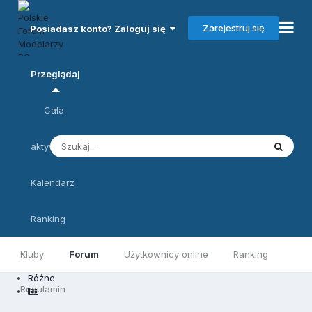
Zarejestruj się
Posiadasz konto? Zaloguj się
Przeglądaj
Cała
aktywność
Kalendarz
Ranking
Kluby
Forum
Użytkownicy online
Ranking
Różne
Regulamin