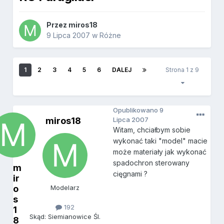
Przez
miros18
9 Lipca 2007
w
Różne
1
2
3
4
5
6
DALEJ
Strona 1 z 9
Opublikowano
9
miros18
Lipca 2007
Witam, chciałbym sobie
wykonać taki "model" macie
może materiały jak wykonać
spadochron sterowany
m
cięgnami ?
ir
o
Modelarz
s
192
1
Skąd: Siemianowice Śl.
8