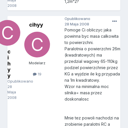
Maja
1,2m^2?
2008
Opublikowano
cihyy
28 Maja 2008
Pomoge Ci obliczyc jaka
powinna byc masa calkowita
to powierzchni.
Paralotnia o powierzchni 26m
c
(kwadratowych) ma
i
przedzial wagowy 65-110kg
h
Modelarz
podziel powierzchnie przez
y
KG a wyjdzie ile kg przypada
19
y
na 1m kwadratowy.
Opublikowano
Wzor na minimalna moc
28
Maja
silnika= masa przez
2008
doskonalosc
Mnie tez powoli nachodzi na
zrobienie paralotni RC a