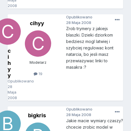
Maja
2008
Opublikowano
cihyy
28 Maja 2008
Zrob trymery z jakiejs
blaszki. Dzieki dziorkom
bedziesz mogl latwiej i
szybciej regulowac kont
c
natarcia, bo jesli masz
i
przewiazywac linki to
h
Modelarz
masakra :?
y
19
y
Opublikowano
28
Maja
2008
Opublikowano
bigkris
28 Maja 2008
Jakie macie wymiary czaszy?
chcecie zrobic model w