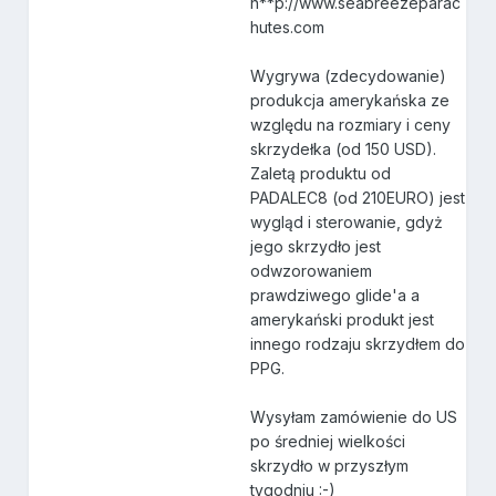
h**p://www.seabreezeparac
hutes.com
Wygrywa (zdecydowanie)
produkcja amerykańska ze
względu na rozmiary i ceny
skrzydełka (od 150 USD).
Zaletą produktu od
PADALEC8 (od 210EURO) jest
wygląd i sterowanie, gdyż
jego skrzydło jest
odwzorowaniem
prawdziwego glide'a a
amerykański produkt jest
innego rodzaju skrzydłem do
PPG.
Wysyłam zamówienie do US
po średniej wielkości
skrzydło w przyszłym
tygodniu :-)