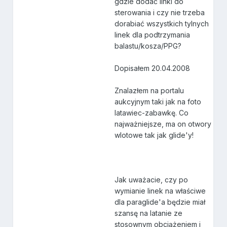
gdzie dodać linki do
sterowania i czy nie trzeba
dorabiać wszystkich tylnych
linek dla podtrzymania
balastu/kosza/PPG?
Dopisałem 20.04.2008
Znalazłem na portalu
aukcyjnym taki jak na foto
latawiec-zabawkę. Co
najważniejsze, ma on otwory
wlotowe tak jak glide'y!
Jak uważacie, czy po
wymianie linek na właściwe
dla paraglide'a będzie miał
szansę na latanie ze
stosownym obciążeniem i