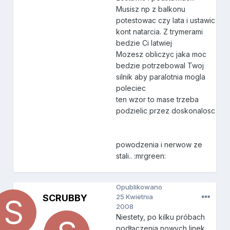
Musisz np z balkonu
potestowac czy lata i ustawic
kont natarcia. Z trymerami
bedzie Ci latwiej
Mozesz obliczyc jaka moc
bedzie potrzebowal Twoj
silnik aby paralotnia mogla
poleciec
ten wzor to mase trzeba
podzielic przez doskonalosc
powodzenia i nerwow ze
stali.. :mrgreen:
Opublikowano
SCRUBBY
25 Kwietnia
2008
Niestety, po kilku próbach
podłączenia nowych linek