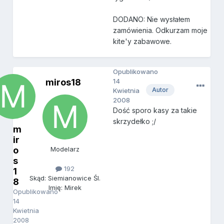
DODANO: Nie wysłałem
zamówienia. Odkurzam moje
kite'y zabawowe.
Opublikowano
miros18
14
Autor
Kwietnia
2008
Dość sporo kasy za takie
skrzydełko ;/
m
ir
o
Modelarz
s
192
1
Skąd: Siemianowice Śl.
8
Imię: Mirek
Opublikowano
14
Kwietnia
2008