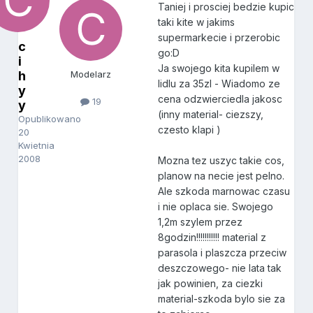
Taniej i prosciej bedzie kupic
taki kite w jakims
supermarkecie i przerobic
c
go:D
i
Ja swojego kita kupilem w
h
Modelarz
lidlu za 35zl - Wiadomo ze
y
cena odzwierciedla jakosc
19
y
(inny material- ciezszy,
Opublikowano
czesto klapi )
20
Kwietnia
2008
Mozna tez uszyc takie cos,
planow na necie jest pelno.
Ale szkoda marnowac czasu
i nie oplaca sie. Swojego
1,2m szylem przez
8godzin!!!!!!!!!!! material z
parasola i plaszcza przeciw
deszczowego- nie lata tak
jak powinien, za ciezki
material-szkoda bylo sie za