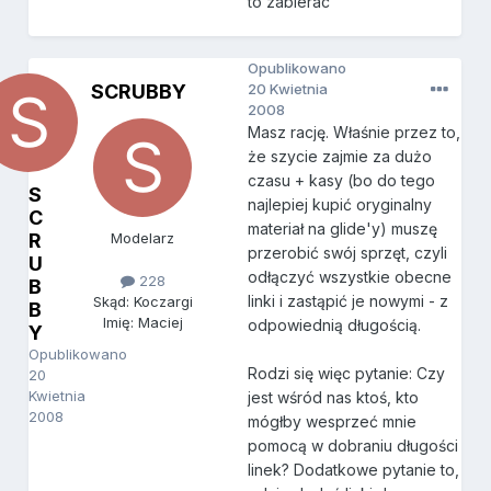
to zabierac
Opublikowano
SCRUBBY
20 Kwietnia
2008
Masz rację. Właśnie przez to,
że szycie zajmie za dużo
czasu + kasy (bo do tego
S
najlepiej kupić oryginalny
C
materiał na glide'y) muszę
R
Modelarz
przerobić swój sprzęt, czyli
U
odłączyć wszystkie obecne
228
B
linki i zastąpić je nowymi - z
Skąd: Koczargi
B
Imię: Maciej
odpowiednią długością.
Y
Opublikowano
Rodzi się więc pytanie: Czy
20
Kwietnia
jest wśród nas ktoś, kto
2008
mógłby wesprzeć mnie
pomocą w dobraniu długości
linek? Dodatkowe pytanie to,