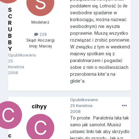
poddałem się. Lotność (o ile
S
swobodne spadanie w
C
korkociągu, można nazwać
R
Modelarz
swobodnym) nie wyszła
U
poprawnie. Muszę wszystko
228
B
rozwiązać i zrobić ponownie.
Skąd: Koczargi
B
Imię: Maciej
W związku z tym w weekend
Y
majowy spotkam się z
Opublikowano
paralotniarzem i pogadać
25
Kwietnia
sobie z nim o możliwościach
2008
przerobienia kite'a na
glide'a.
Opublikowano
cihyy
25 Kwietnia
2008
To proste
Paralotnia lata tak
samo jak samolot. Musisz
ustawic linki tak aby skrzydlo
c
lecialo do przodu. Jak juz