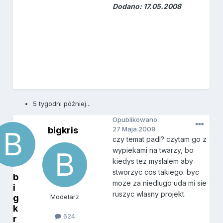
Dodano: 17.05.2008
5 tygodni później...
Opublikowano
bigkris
27 Maja 2008
czy temat padl? czytam go z
wypiekami na twarzy, bo
kiedys tez myslalem aby
stworzyc cos takiego. byc
b
moze za niedlugo uda mi sie
i
ruszyc wlasny projekt.
g
Modelarz
k
624
r