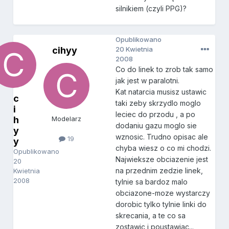
silnikiem (czyli PPG)?
Opublikowano
cihyy
20 Kwietnia
2008
Co do linek to zrob tak samo
jak jest w paralotni.
Kat natarcia musisz ustawic
c
taki zeby skrzydlo moglo
i
leciec do przodu , a po
h
Modelarz
dodaniu gazu moglo sie
y
wznosic. Trudno opisac ale
19
y
chyba wiesz o co mi chodzi.
Opublikowano
Najwieksze obciazenie jest
20
na przednim zedzie linek,
Kwietnia
2008
tylnie sa bardoz malo
obciazone-moze wystarczy
dorobic tylko tylnie linki do
skrecania, a te co sa
zostawic i poustawiac...