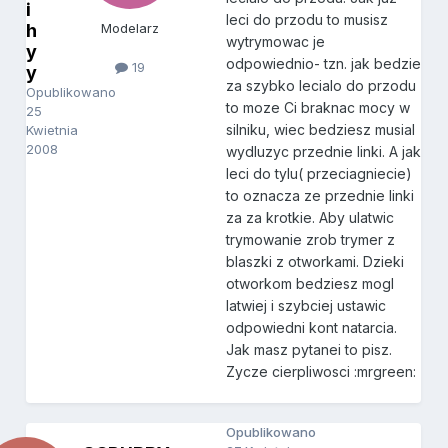
i
leci do przodu to musisz
h
Modelarz
wytrymowac je
y
odpowiednio- tzn. jak bedzie
19
y
za szybko lecialo do przodu
Opublikowano
to moze Ci braknac mocy w
25
silniku, wiec bedziesz musial
Kwietnia
2008
wydluzyc przednie linki. A jak
leci do tylu( przeciagniecie)
to oznacza ze przednie linki
za za krotkie. Aby ulatwic
trymowanie zrob trymer z
blaszki z otworkami. Dzieki
otworkom bedziesz mogl
latwiej i szybciej ustawic
odpowiedni kont natarcia.
Jak masz pytanei to pisz.
Zycze cierpliwosci :mrgreen:
Opublikowano