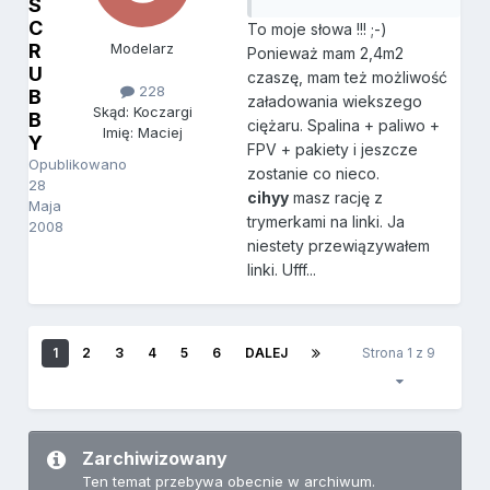
S
C
To moje słowa !!! ;-)
R
Modelarz
Ponieważ mam 2,4m2
U
czaszę, mam też możliwość
228
B
załadowania wiekszego
Skąd: Koczargi
B
ciężaru. Spalina + paliwo +
Imię: Maciej
Y
FPV + pakiety i jeszcze
Opublikowano
zostanie co nieco.
28
cihyy
masz rację z
Maja
trymerkami na linki. Ja
2008
niestety przewiązywałem
linki. Ufff...
1
2
3
4
5
6
DALEJ
Strona 1 z 9
Zarchiwizowany
Ten temat przebywa obecnie w archiwum.