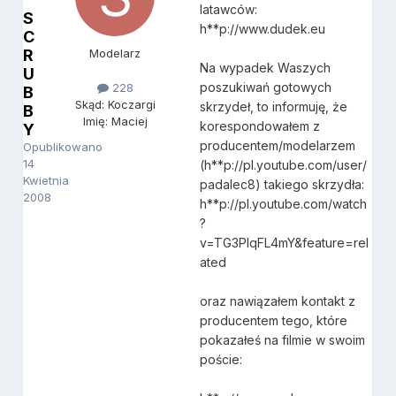
latawców:
S
h**p://www.dudek.eu
C
R
Modelarz
Na wypadek Waszych
U
poszukiwań gotowych
228
B
Skąd: Koczargi
skrzydeł, to informuję, że
B
Imię: Maciej
korespondowałem z
Y
producentem/modelarzem
Opublikowano
14
(h**p://pl.youtube.com/user/
Kwietnia
padalec8) takiego skrzydła:
2008
h**p://pl.youtube.com/watch
?
v=TG3PIqFL4mY&feature=rel
ated
oraz nawiązałem kontakt z
producentem tego, które
pokazałeś na filmie w swoim
poście: