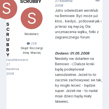
SCRUBBY
27 Kwietnia
2008
Jutro odwiedzam aeroklub
na Bemowie. Być może już
ktoś... kiedyś... próbował jak i
S
ja teraz się męczę. Dla
C
urozmaicenia wątku, fotki z
R
Modelarz
zagranicznego forum:
U
228
B
Skąd: Koczargi
B
Imię: Maciej
Dodano: 01.05.2008
Y
Niestety nie dotarłem na
Opublikowano
Bemowo :-( Dalsze kroki
27
Kwietnia
będę podejmował
2008
samodzielnie. Jeżeli to-to
zacznie zachowywać sie tak,
by mogło lecieć - będzie
super. Jeżeli nie - to nadal
moje dzieci będą miały
latawiec.