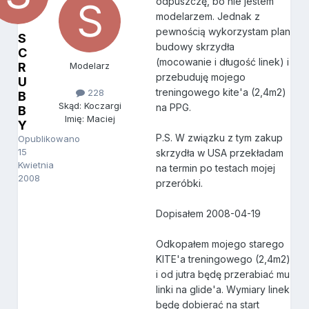
odpuszczę, bo nie jestem
modelarzem. Jednak z
pewnością wykorzystam plan
S
budowy skrzydła
C
(mocowanie i długość linek) i
R
Modelarz
przebuduję mojego
U
treningowego kite'a (2,4m2)
228
B
Skąd: Koczargi
na PPG.
B
Imię: Maciej
Y
P.S. W związku z tym zakup
Opublikowano
15
skrzydła w USA przekładam
Kwietnia
na termin po testach mojej
2008
przeróbki.
Dopisałem 2008-04-19
Odkopałem mojego starego
KITE'a treningowego (2,4m2)
i od jutra będę przerabiać mu
linki na glide'a. Wymiary linek
będę dobierać na start