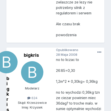
zwlaszcze ze lezy nie
potrzebny silnik z
regulatorem i serwem
Ale czasu brak
powodzenia
Opublikowano
bigkris
28 Maja 2008
no to liczac to
26:85=0,30
b
1,2m^2 * 0,30kg= 0,36kg
i
g
Modelarz
no to wychodzi 0,36kg tzn
k
ze ciezar powinien miec
624
r
Skąd: Krzeszowice
36dag? to troche malo. w
i
Imię: Krzysiek
sumie optymalnie wychodzi
s