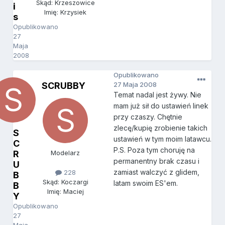
Skąd: Krzeszowice
i
Imię: Krzysiek
s
Opublikowano
27
Maja
2008
Opublikowano
SCRUBBY
27 Maja 2008
Temat nadal jest żywy. Nie
mam już sił do ustawień linek
przy czaszy. Chętnie
zlecę/kupię zrobienie takich
S
ustawień w tym moim latawcu.
C
P.S. Poza tym choruję na
R
Modelarz
permanentny brak czasu i
U
zamiast walczyć z glidem,
228
B
Skąd: Koczargi
latam swoim ES'em.
B
Imię: Maciej
Y
Opublikowano
27