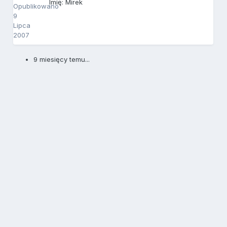
Imię: Mirek
Opublikowano
9
Lipca
2007
9 miesięcy temu...