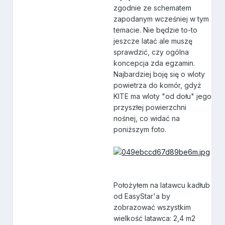
zgodnie ze schematem
zapodanym wcześniej w tym
temacie. Nie będzie to-to
jeszcze latać ale muszę
sprawdzić, czy ogólna
koncepcja zda egzamin.
Najbardziej boję się o wloty
powietrza do komór, gdyż
KITE ma wloty "od dołu" jego
przyszłej powierzchni
nośnej, co widać na
poniższym foto.
Położyłem na latawcu kadłub
od EasyStar'a by
zobrazować wszystkim
wielkość latawca: 2,4 m2