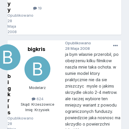
y
19
y
Opublikowano
28
Maja
2008
Opublikowano
bigkris
28 Maja 2008
ja bym wlasnie przerobil, po
obejrzeniu kilku filmikow
naszla mnie taka ochota. w
sumie model ktory
b
praktycznie nie da sie
i
zniszczyc
mysle o jakims
g
Modelarz
skrzydle okolo 2-4 metrow.
k
ale raczej wybiore ten
624
r
Skąd: Krzeszowice
mniejszy wariant z powodu
i
Imię: Krzysiek
ograniczonych funduszy.
s
powiedzcie jaka nosnosc ma
Opublikowano
28
skrzydlo o powierzchni