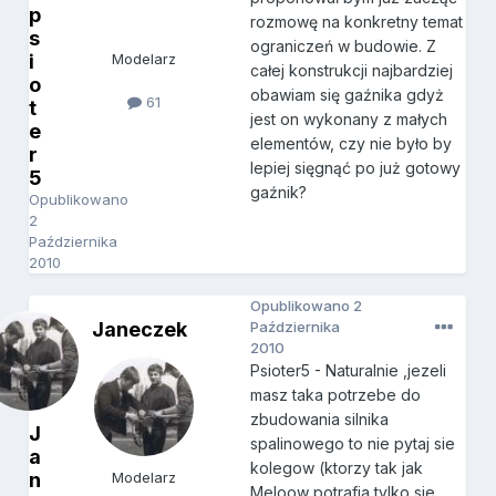
p
rozmowę na konkretny temat
s
ograniczeń w budowie. Z
i
Modelarz
całej konstrukcji najbardziej
o
obawiam się gaźnika gdyż
61
t
jest on wykonany z małych
e
elementów, czy nie było by
r
lepiej sięgnąć po już gotowy
5
gaźnik?
Opublikowano
2
Października
2010
Opublikowano
2
Janeczek
Października
2010
Psioter5 - Naturalnie ,jezeli
masz taka potrzebe do
zbudowania silnika
J
spalinowego to nie pytaj sie
a
kolegow (ktorzy tak jak
n
Modelarz
Meloow potrafia tylko sie