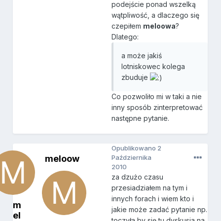
podejście ponad wszelką
wątpliwość, a dlaczego się
czepiłem
meloowa
?
Dlatego:
a może jakiś
lotniskowec kolega
zbuduje
Co pozwoliło mi w taki a nie
inny sposób zinterpretować
następne pytanie.
Opublikowano
2
meloow
Października
2010
za dzużo czasu
przesiadziałem na tym i
innych forach i wiem kto i
m
jakie może zadać pytanie np.
el
toczyła by się tu dyskusja na