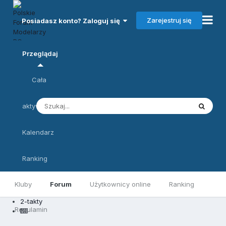
Zarejestruj się
Posiadasz konto? Zaloguj się
Przeglądaj
Cała
aktywność
Kalendarz
Ranking
Kluby
Forum
Użytkownicy online
Ranking
2-takty
Regulamin