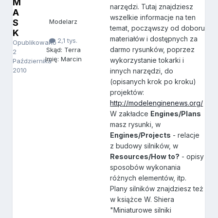
M
narzędzi. Tutaj znajdziesz
A
wszelkie informacje na ten
S
Modelarz
temat, począwszy od doboru
K
materiałów i dostępnych za
2,1 tys.
Opublikowano
darmo rysunków, poprzez
Skąd: Terra
2
Imię: Marcin
wykorzystanie tokarki i
Października
2010
innych narzędzi, do
(opisanych krok po kroku)
projektów:
http://modelenginenews.org/
W zakładce
Engines/Plans
masz rysunki, w
Engines/Projects
- relacje
z budowy silników, w
Resources/How to?
- opisy
sposobów wykonania
różnych elementów, itp.
Plany silników znajdziesz też
w książce W. Shiera
"Miniaturowe silniki