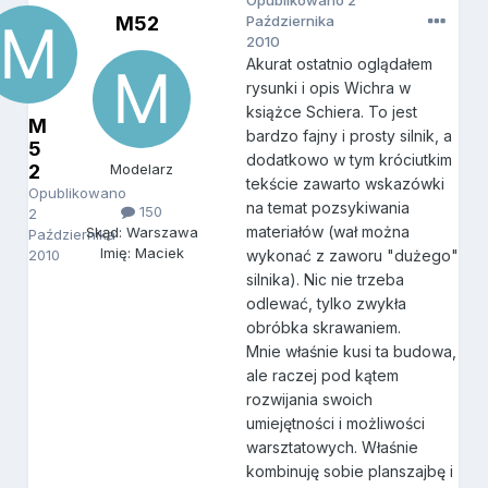
Opublikowano
2
M52
Października
2010
Akurat ostatnio oglądałem
rysunki i opis Wichra w
książce Schiera. To jest
M
bardzo fajny i prosty silnik, a
5
dodatkowo w tym króciutkim
2
Modelarz
tekście zawarto wskazówki
Opublikowano
na temat pozsykiwania
150
2
materiałów (wał można
Skąd: Warszawa
Października
Imię: Maciek
2010
wykonać z zaworu "dużego"
silnika). Nic nie trzeba
odlewać, tylko zwykła
obróbka skrawaniem.
Mnie właśnie kusi ta budowa,
ale raczej pod kątem
rozwijania swoich
umiejętności i możliwości
warsztatowych. Właśnie
kombinuję sobie planszajbę i