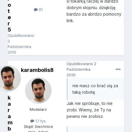
si tokarką raczej w dardzo
o
dobrym stopniu. dziękóję
61
t
bardzo za abrdzo pomocny
e
link.
r
5
Opublikowano
2
Października
2010
Opublikowano
2
karambolis8
Października
2010
nie masz co brać się za
taką robotę
k
a
Jak nie spróbuje, to nie
r
Modelarz
zrobi. Wiemy, że Ty na
a
pewno nie zrobisz.
1,1 tys.
m
Skąd: Siechnice
b