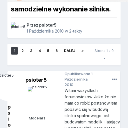
samodzielne wykonanie silnika.
Przez
psioter5
1 Października 2010
w
2-takty
1
2
3
4
5
6
DALEJ
Strona 1 z 9
Opublikowano
1
psioter5
Października
2010
Witam wszystkich
forumowiczów. Jako że nie
mam co robić postanowiłem
p
pobawic się w budowę
s
silnika spalinowego, ost
i
Modelarz
budowałem modelik i latający
o