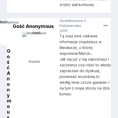
zrobić wał korbowy.
Opublikowano
2
Gość Anonymous
Października
2010
Tą oraz inne ciekawe
informacje znajdziesz w
literaturze, o której
G
wspominał Marcin...
o
Jak się już z nią zapoznasz i
ś
Guests
zaczniesz coś robić to wtedy
ć
zapraszam do dyskusji,
A
ponieważ wcześniej to
n
wedłg mnie czcze gadanie. I
o
na tym z mojej strony na dziś
n
koniec.
y
m
o
u
s