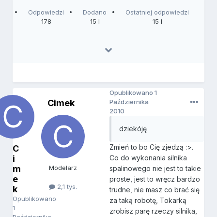
Odpowiedzi
Dodano
Ostatniej odpowiedzi
178
15 l
15 l
Opublikowano
1
Cimek
Października
2010
dziekóję
Zmień to bo Cię zjedzą :>.
C
i
Co do wykonania silnika
m
Modelarz
spalinowego nie jest to takie
e
proste, jest to wręcz bardzo
2,1 tys.
k
trudne, nie masz co brać się
Opublikowano
za taką robotę, Tokarką
1
zrobisz parę rzeczy silnika,