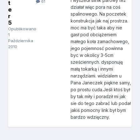
i wyszedł silnik parowy też
61
t
działał więc pora na coś
e
spalinowego. Na poczetek
r
konstrukcja jak naj prostrza.
5
moc ma być taka aby nie
Opublikowano
gasł pod obciążeniem
1
Października
małego koła zamachowego,
2010
jego pojemnosć powinna
byc w okolicy 3-5cm
sześciennych. dysponuję
małą tokarką i innymi
narzędziami. widzialem u
Pana Janeczek piękne samy,
po prostu cuda.Jeśli ktoś był
by tak miły i poradził mi jak
sie do tego zabrać lub podał
jakiś pomocny link był bym
bardzo wdzięczny.