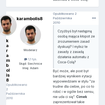
Opublikowano
2
karambolis8
Października
2010
Czyżbyś był następną
osobą mająca kłopot ze
k
zrozumieniem zasad
a
dyskusji? I mylisz te
r
Modelarz
zasady z zasadą
a
działania automatu z
1,1 tys.
m
Coca-Colą?
Skąd: Siechnice
b
Imię: Adam
ol
Być może, ale post był
is
bardziej wynikiem irytacji
8
wypowiedziami w stylu "za
Opublikowano
trudne dla ciebie, po co to
2
robić i w ogóle bez sensu,
Października
nie uda ci się".
Cimek
2010
zaprezentował takie