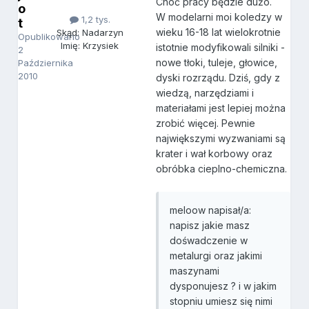
Choć pracy będzie dużo.
o
W modelarni moi koledzy w
1,2 tys.
t
wieku 16-18 lat wielokrotnie
Skąd: Nadarzyn
Opublikowano
Imię: Krzysiek
istotnie modyfikowali silniki -
2
nowe tłoki, tuleje, głowice,
Października
2010
dyski rozrządu. Dziś, gdy z
wiedzą, narzędziami i
materiałami jest lepiej można
zrobić więcej. Pewnie
największymi wyzwaniami są
krater i wał korbowy oraz
obróbka cieplno-chemiczna.
meloow napisał/a:
napisz jakie masz
dośwadczenie w
metalurgi oraz jakimi
maszynami
dysponujesz ? i w jakim
stopniu umiesz się nimi