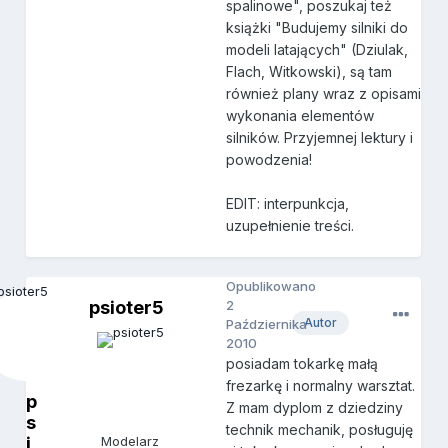
spalinowe", poszukaj też
książki "Budujemy silniki do
modeli latających" (Dziulak,
Flach, Witkowski), są tam
również plany wraz z opisami
wykonania elementów
silników. Przyjemnej lektury i
powodzenia!
EDIT: interpunkcja,
uzupełnienie treści.
Opublikowano
psioter5
2
Autor
Października
2010
posiadam tokarkę małą
frezarkę i normalny warsztat.
p
Z mam dyplom z dziedziny
s
technik mechanik, posługuję
i
Modelarz