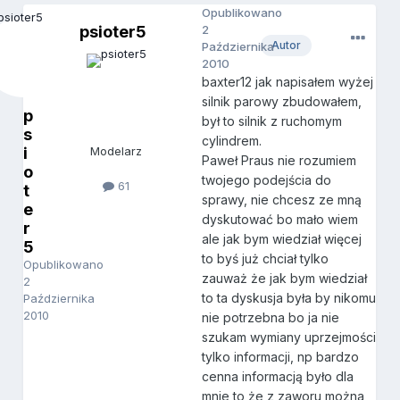
Opublikowano
psioter5
2
Autor
Października
2010
baxter12 jak napisałem wyżej
silnik parowy zbudowałem,
p
był to silnik z ruchomym
s
cylindrem.
i
Modelarz
Paweł Praus nie rozumiem
o
twojego podejścia do
61
t
sprawy, nie chcesz ze mną
e
dyskutować bo mało wiem
r
ale jak bym wiedział więcej
5
to byś już chciał tylko
Opublikowano
zauważ że jak bym wiedział
2
to ta dyskusja była by nikomu
Października
2010
nie potrzebna bo ja nie
szukam wymiany uprzejmości
tylko informacji, np bardzo
cenna informacją było dla
mnie to że z zaworu można