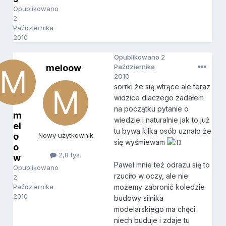
Opublikowano
2
Października
2010
Opublikowano
2
meloow
Października
2010
sorrki że się wtrące ale teraz
widzice dlaczego zadałem
na początku pytanie o
m
wiedzie i naturalnie jak to już
el
tu bywa kilka osób uznało że
o
Nowy użytkownik
się wyśmiewam
o
2,8 tys.
w
Paweł mnie też odrazu się to
Opublikowano
rzuciło w oczy, ale nie
2
Października
możemy zabronić koledzie
2010
budowy silnika
modelarskiego ma chęci
niech buduje i zdaje tu