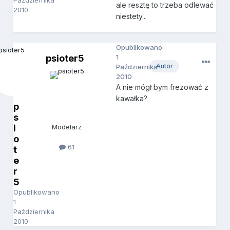
Października
ale resztę to trzeba odlewać
2010
niestety...
Opublikowano
psioter5
1
Autor
Października
2010
A nie mógł bym frezować z
kawałka?
p
s
i
Modelarz
o
61
t
e
r
5
Opublikowano
1
Października
2010