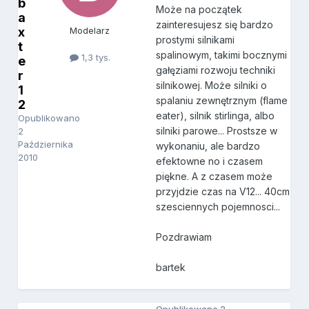
b
Może na początek
a
zainteresujesz się bardzo
x
Modelarz
prostymi silnikami
t
spalinowym, takimi bocznymi
1,3 tys.
e
gałęziami rozwoju techniki
r
silnikowej. Może silniki o
1
spalaniu zewnętrznym (flame
2
eater), silnik stirlinga, albo
Opublikowano
silniki parowe... Prostsze w
2
Października
wykonaniu, ale bardzo
2010
efektowne no i czasem
piękne. A z czasem może
przyjdzie czas na V12... 40cm
szesciennych pojemnosci...
Pozdrawiam
bartek