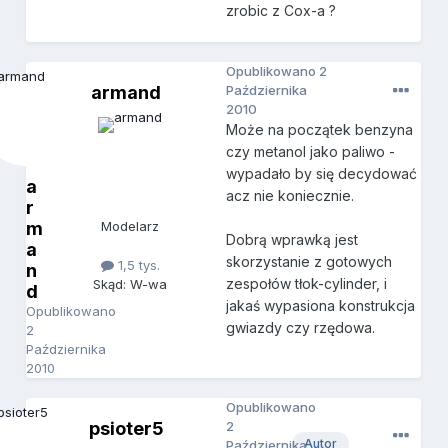
zrobic z Cox-a ?
Opublikowano
2
armand
Października
2010
Może na początek benzyna
czy metanol jako paliwo -
wypadało by się decydować
a
acz nie koniecznie.
r
m
Modelarz
Dobrą wprawką jest
a
skorzystanie z gotowych
1,5 tys.
n
zespołów tłok-cylinder, i
Skąd: W-wa
d
jakaś wypasiona konstrukcja
Opublikowano
gwiazdy czy rzędowa.
2
Października
2010
Opublikowano
psioter5
2
Autor
Października