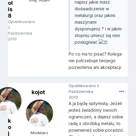
Imię: Adam
napisz jakie masz
ol
is
dośwadczenie w
8
metalurgi oraz jakimi
Opublikowano
maszynami
2
dysponujesz ? i w jakim
Października
stopniu umiesz się nimi
2010
posługiwać
Po co ma to pisać? Kolega
nie potrzebuje twojego
pozwolenia ani akceptacji.
Opublikowano
2
kojot
Października
2010
A ja będę optymistą. Jeżeli
jesteś świadomy swoich
ograniczeń, a dajesz sobie
k
radę z obróbką metalu, to
o
powinieneś sobie poradzić.
j
Modelarz