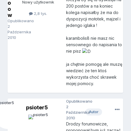
o
Nowy użytkownik
200 postów a na koniec
o
kolega napisałby że ma do
2,8 tys.
w
dyspozycji mołotek, majzel i
Opublikowano
jedengo iglaka !
2
Października
2010
karambolis8 nie masz nic
sensownego do napisania to
nie pisz
ja chętnie pomogę ale muszę
wiedzieć że ten ktoś
wykorzysta choć skrawek
mojej pomocy.
Opublikowano
psioter5
2
Autor
Października
2010
Drodzy forumowicze,
proponował bym już zacząć