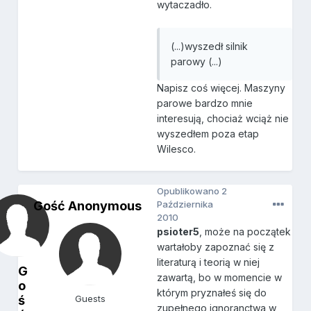
wytaczadło.
(...)wyszedł silnik
parowy (...)
Napisz coś więcej. Maszyny
parowe bardzo mnie
interesują, chociaż wciąż nie
wyszedłem poza etap
Wilesco.
Opublikowano
2
Gość Anonymous
Października
2010
psioter5
, może na początek
wartałoby zapoznać się z
literaturą i teorią w niej
G
zawartą, bo w momencie w
o
którym pryznałeś się do
ś
Guests
zupełnego ignoranctwa w