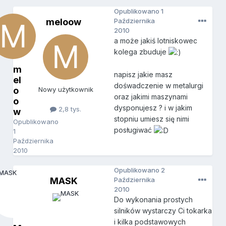
Opublikowano
1
meloow
Października
2010
a może jakiś lotniskowec
kolega zbuduje
m
napisz jakie masz
el
dośwadczenie w metalurgi
o
Nowy użytkownik
oraz jakimi maszynami
o
dysponujesz ? i w jakim
2,8 tys.
w
stopniu umiesz się nimi
Opublikowano
posługiwać
1
Października
2010
Opublikowano
2
MASK
Października
2010
Do wykonania prostych
silników wystarczy Ci tokarka
i kilka podstawowych