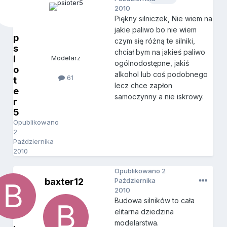
2010
Piękny silniczek, Nie wiem na
jakie paliwo bo nie wiem
p
czym się różną te silniki,
s
chciał bym na jakieś paliwo
i
Modelarz
ogólnodostępne, jakiś
o
alkohol lub coś podobnego
61
t
lecz chce zapłon
e
samoczynny a nie iskrowy.
r
5
Opublikowano
2
Października
2010
Opublikowano
2
baxter12
Października
2010
Budowa silników to cała
elitarna dziedzina
modelarstwa.