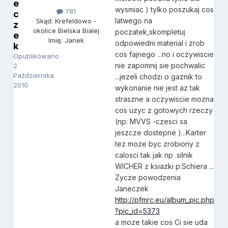
e
wysmiac ) tylko poszukaj cos
781
c
latwego na
Skąd: Krefeldowo -
z
okolice Bielska Bialej
poczatek,skompletuj
e
Imię: Janek
odpowiedni material i zrob
k
cos fajnego ...no i oczywiscie
Opublikowano
nie zapomnij sie pochwalic
2
Października
...jezeli chodzi o gaznik to
2010
wykonanie nie jest az tak
straszne a oczywiscie mozna
cos uzyc z gotowych rzeczy
(np: MVVS -czesci sa
jeszcze dostepne )...Karter
tez moze byc zrobiony z
calosci tak jak np .silnik
WICHER z ksiazki p.Schiera ...
Zycze powodzenia
Janeczek
http://pfmrc.eu/album_pic.php
?pic_id=5373
a moze takie cos Ci sie uda