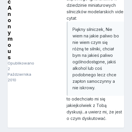
ć
dziedzinie miniaturowych
A
silniczków modelarskich vide
n
cytat:
o
n
Piękny silniczek, Nie
y
wiem na jakie paliwo bo
m
nie wiem czym się
o
różną te silniki, chciał
u
bym na jakieś paliwo
s
ogólnodostępne, jakiś
Opublikowano
alkohol lub coś
2
Października
podobnego lecz chce
2010
zapłon samoczynny a
nie iskrowy.
to odechciało mi się
jakiejkolwiek z Tobą
dyskusji...a uwierz mi, że jest
o czym dyskutować.