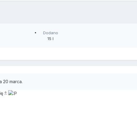
Dodano
15 l
a 20 marca.
ę :!: