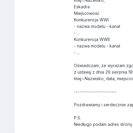
Imię i Nazwisko,
Eskadra
Miejscowość
Konkurencja WWI:
- nazwa modelu - kanał
- ...
Konkurencja WWII:
- nazwa modelu - kanał
- ...
Oświadczam, że wyrażam zgod
z ustawą z dnia 29 sierpnia 19
Imię i Nazwisko, data, miejsc
------------------------
Pozdrawiamy i serdecznie za
P.S.
Niedługo podam adres strony 