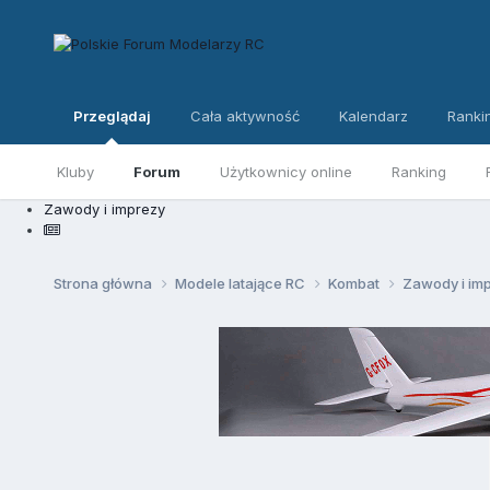
Przeglądaj
Cała aktywność
Kalendarz
Ranki
Kluby
Forum
Użytkownicy online
Ranking
Zawody i imprezy
Strona główna
Modele latające RC
Kombat
Zawody i im