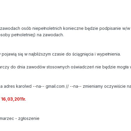
zawodach osób niepełnoletnich konieczne będzie podpisanie w/w
soby pełnoletniej) na zawodach.
jawią się w najbliższym czasie do ściągnięcia i wypełnienia.
rczy do dnia zawodów stosownych oświadczeń nie będzie mogła w
a adres karolwd --na-- gmail.com // --na-- zmieniamy oczywiście n
6,03,2011r.
marzec - zgłoszenie