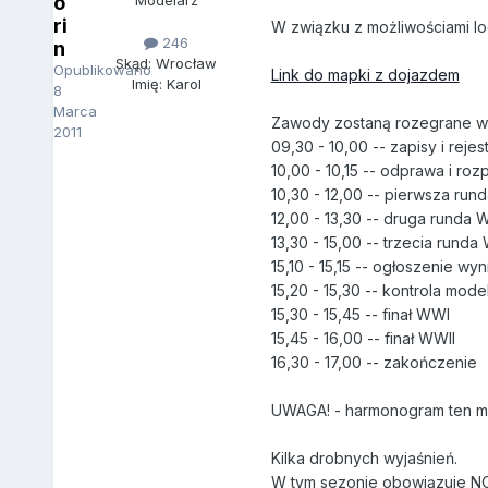
o
Modelarz
ri
W związku z możliwościami lo
246
n
Skąd: Wrocław
Opublikowano
Link do mapki z dojazdem
Imię: Karol
8
Marca
Zawody zostaną rozegrane w
2011
09,30 - 10,00 -- zapisy i rejes
10,00 - 10,15 -- odprawa i ro
10,30 - 12,00 -- pierwsza run
12,00 - 13,30 -- druga runda 
13,30 - 15,00 -- trzecia runda
15,10 - 15,15 -- ogłoszenie w
15,20 - 15,30 -- kontrola mode
15,30 - 15,45 -- finał WWI
15,45 - 16,00 -- finał WWII
16,30 - 17,00 -- zakończenie
UWAGA! - harmonogram ten moż
Kilka drobnych wyjaśnień.
W tym sezonie obowiązuje NO