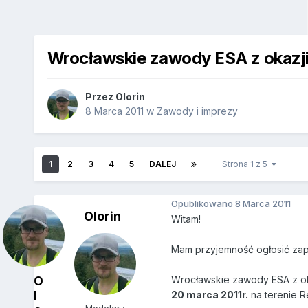
Wrocławskie zawody ESA z okazji
Przez
Olorin
8 Marca 2011
w
Zawody i imprezy
1
2
3
4
5
DALEJ
Strona 1 z 5
Opublikowano
8 Marca 2011
Olorin
Witam!
Mam przyjemność ogłosić zap
O
Wrocławskie zawody ESA z ok
l
20 marca 2011r.
na terenie R