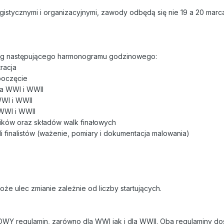
gistycznymi i organizacyjnymi, zawody odbędą się nie 19 a 20 marca
g następującego harmonogramu godzinowego:
tracja
zpoczęcie
da WWI i WWII
WWI i WWII
 WWI i WWII
yników oraz składów walk finałowych
li finalistów (ważenie, pomiary i dokumentacja malowania)
e ulec zmianie zależnie od liczby startujących.
WY regulamin, zarówno dla WWI jak i dla WWII. Oba regulaminy d