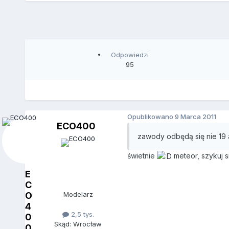
Odpowiedzi
95
Opublikowano
9 Marca 2011
ECO400
zawody odbędą się nie 19 
świetnie
meteor, szykuj si
E
C
O
Modelarz
4
2,5 tys.
0
Skąd: Wrocław
0