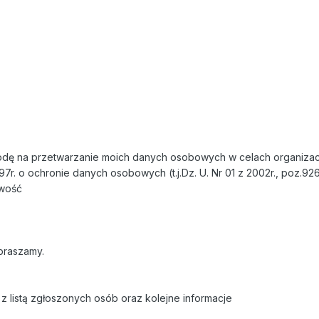
ę na przetwarzanie moich danych osobowych w celach organizacy
97r. o ochronie danych osobowych (t.j.Dz. U. Nr 01 z 2002r., poz.92
owość
praszamy.
z listą zgłoszonych osób oraz kolejne informacje