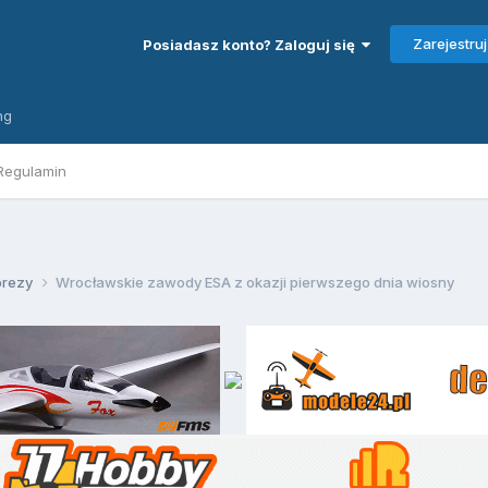
Zarejestruj
Posiadasz konto? Zaloguj się
ng
Regulamin
prezy
Wrocławskie zawody ESA z okazji pierwszego dnia wiosny