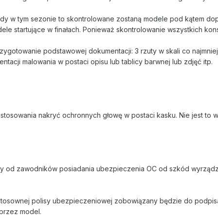
dy w tym sezonie to skontrolowane zostaną modele pod kątem dop
ele startujące w finałach. Ponieważ skontrolowanie wszystkich kons
zygotowanie podstawowej dokumentacji: 3 rzuty w skali co najmnie
ntacji malowania w postaci opisu lub tablicy barwnej lub zdjęć itp.
 stosowania nakryć ochronnych głowę w postaci kasku. Nie jest t
y od zawodników posiadania ubezpieczenia OC od szkód wyrządzo
stosownej polisy ubezpieczeniowej zobowiązany będzie do podpis
przez model.