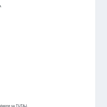
.
ostępne są
TUTAJ
.