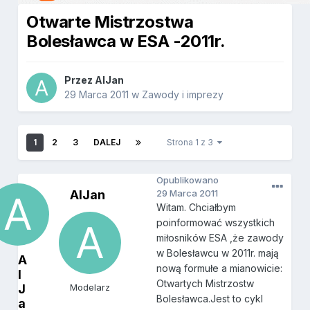
Otwarte Mistrzostwa
Bolesławca w ESA -2011r.
Przez
AlJan
29 Marca 2011
w
Zawody i imprezy
1
2
3
DALEJ
Strona 1 z 3
Opublikowano
AlJan
29 Marca 2011
Witam. Chciałbym
poinformować wszystkich
miłosników ESA ,że zawody
w Bolesławcu w 2011r. mają
A
nową formułe a mianowicie:
l
Otwartych Mistrzostw
J
Modelarz
Bolesławca.Jest to cykl
a