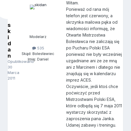
Witam.
Ponieważ od rana mój
telefon jest czerwony, a
skrzynka mailowa pęka od
s
wiadomości informuję, że
k
Otwarte Mistrzostwa
i
Modelarz
Bolesławca nie zaliczają się
d
po Pucharu Polski ESA
535
a
Skąd: Bolesławiec
ponieważ nie były wcześniej
n
Imię: Daniel
uzgadniane ani ze ze mną
Opublikowano
30
ani z Marcinem i dlatego nie
Marca
znajdują się w kalendarzu
2011
imprez ACES.
Oczywiście, jeśli ktoś chce
poćwiczyć przed
Mistrzostwami Polski ESA,
które odbędą się 7 maja 2011
wystarczy skorzystać z
zaproszenia pana Janka.
Udanej zabawy i treningu.