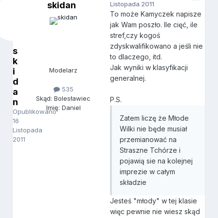
skidan
Listopada 2011
To może Kamyczek napisze
jak Wam poszło. Ile cięć, ile
stref,czy kogoś
zdyskwalifikowano a jeśli nie
s
to dlaczego, itd.
k
Jak wyniki w klasyfikacji
i
Modelarz
generalnej.
d
535
a
Skąd: Bolesławiec
P.S.
n
Imię: Daniel
Opublikowano
Zatem liczę że Młode
16
Wilki nie będe musiał
Listopada
2011
przemianować na
Straszne Tchórze i
pojawią sie na kolejnej
imprezie w całym
składzie
Jesteś "młody" w tej klasie
więc pewnie nie wiesz skąd