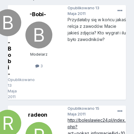
Opublikowano
13
-Bobi-
Maja 2011
Przydałaby się w końcu jakaś
relcja z zawodów. Macie
jakieś zdjęcia? Kto wygrał i ilu
było zawodników?
-
B
o
Modelarz
b
3
i
-
Opublikowano
13
Maja
2011
Opublikowano
15
radeon
Maja 2011
http://boleslawiec24.pl/index.
php?
act=pokaz_informacje&id=10