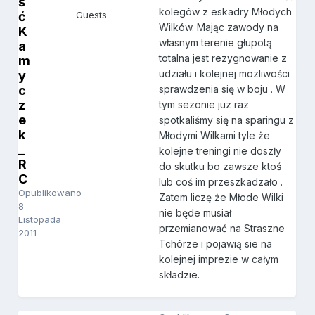
ś
kolegów z eskadry Młodych
ć
Guests
Wilków. Mając zawody na
K
własnym terenie głupotą
a
totalna jest rezygnowanie z
m
udziału i kolejnej mozliwości
y
c
sprawdzenia się w boju . W
z
tym sezonie juz raz
e
spotkaliśmy się na sparingu z
k
Młodymi Wilkami tyle że
_
kolejne treningi nie doszły
R
do skutku bo zawsze ktoś
C
lub coś im przeszkadzało .
Opublikowano
Zatem liczę że Młode Wilki
8
nie będe musiał
Listopada
przemianować na Straszne
2011
Tchórze i pojawią sie na
kolejnej imprezie w całym
składzie.