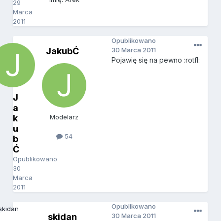
29
Marca
2011
Opublikowano
JakubĆ
30 Marca 2011
Pojawię się na pewno :rotfl:
J
a
k
Modelarz
u
54
b
Ć
Opublikowano
30
Marca
2011
Opublikowano
skidan
30 Marca 2011