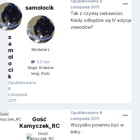
Opublikowano
8
samolocik
Listopada 2011
Tak z czystej ciekawości.
Kiedy odbędzie się IV edycja
zawodów?
s
a
m
Modelarz
ol
3,2 tys.
o
Skąd: Kraków
ci
Imię: Piotr
k
Opublikowano
8
Listopada
2011
Opublikowano
8
Gość
Listopada 2011
Wszystko powinno być w
Kamyczek_RC
linku :