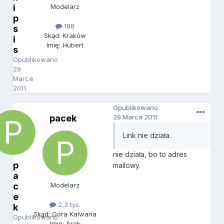
i
Modelarz
p
188
s
Skąd: Kraków
i
Imię: Hubert
s
Opublikowano
29
Marca
2011
Opublikowano
pacek
29 Marca 2011
Link nie działa.
nie działa, bo to adres
p
mailowy.
a
c
Modelarz
e
2,3 tys.
k
Skąd: Góra Kalwaria
Opublikowano
Imię: Arek