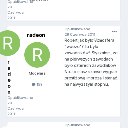
Opublikowano
29
Czerwca
2011
Opublikowano
radeon
29 Czerwca 2011
Robert jak było?Atmosfera
"wpożo"? Ilu było
zawodników? Słyszałem, że
na pierwszych zawodach
r
było czterech zawodników.
a
No...to masz szanse wygrać
d
Modelarz
prestiżową imprezę i stanąć
e
na najwyższym stopniu.
158
o
n
Opublikowano
29
Czerwca
2011
Opublikowano