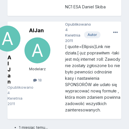
NC1 ESA Daniel Skiba
Opublikowano
AlJan
4
Autor
Kwietnia
2011
[ quote=Ellipsis]Link nie
działa.[-juz poprawiłwm -taki
A
jest mój internet :roll: Zawody
l
nie zostały zgłoszone bo nie
J
Modelarz
było pewności odnośnie
a
kasy i nastawienia
18
n
SPONSORÓW ale udało się
Opublikowano
wypracować nową formułe ,
4
która moim zdaniem powinna
Kwietnia
zadowolić wszystkich
2011
zainteresowanych.
1 miesiąc temu...