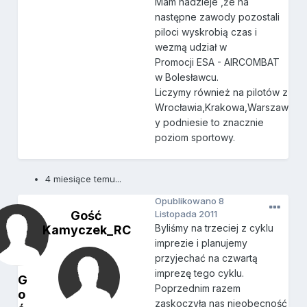
Mam nadzieje ,że na
następne zawody pozostali
piloci wyskrobią czas i
wezmą udział w
Promocji ESA - AIRCOMBAT
w Bolesławcu.
Liczymy również na pilotów z
Wrocławia,Krakowa,Warszaw
y podniesie to znacznie
poziom sportowy.
4 miesiące temu...
Opublikowano
8
Gość
Listopada 2011
Byliśmy na trzeciej z cyklu
Kamyczek_RC
imprezie i planujemy
przyjechać na czwartą
imprezę tego cyklu.
G
Poprzednim razem
o
zaskoczyła nas nieobecność