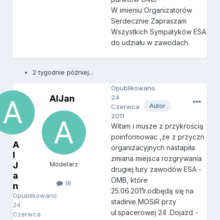
W imieniu Organizatorów
Serdecznie Zapraszam
Wszystkich Sympatyków ESA
do udziału w zawodach.
2 tygodnie później...
Opublikowano
AlJan
24
Autor
Czerwca
2011
Witam i musze z przykrością
poinformowac ,że z przyczn
A
organizacyjnych nastapiła
l
zmiana miejsca rozgrywania
J
Modelarz
drugiej tury zawodów ESA -
a
OMB, które
18
n
25.06.2011r.odbędą się na
Opublikowano
stadinie MOSiR przy
24
ul.spacerowej 24 .Dojazd -
Czerwca