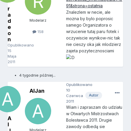
91&strona=ostatnia
r
Znalezlem w necie, ale
a
mozna by bylo poprosic
d
Modelarz
samego Organizatora o
e
wrzucenie tutaj paru fotek i
158
o
oczywiscie wynikow-nic tak
n
nie cieszy oka jak mlodzierz
Opublikowano
15
zajeta pozytecznosciami
Maja
2011
4 tygodnie później...
Opublikowano
AlJan
10
Autor
Czerwca
2011
Wiam i zapraszam do udziału
w Otwartych Mistrzostwach
A
Bolesławca 2011. Drugie
l
zawody odbedą sie
J
Modelarz