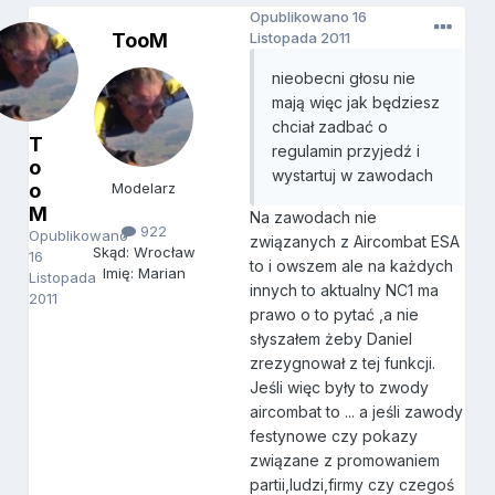
Opublikowano
16
TooM
Listopada 2011
nieobecni głosu nie
mają więc jak będziesz
chciał zadbać o
T
regulamin przyjedź i
o
wystartuj w zawodach
o
Modelarz
M
Na zawodach nie
922
Opublikowano
związanych z Aircombat ESA
Skąd: Wrocław
16
to i owszem ale na każdych
Imię: Marian
Listopada
innych to aktualny NC1 ma
2011
prawo o to pytać ,a nie
słyszałem żeby Daniel
zrezygnował z tej funkcji.
Jeśli więc były to zwody
aircombat to ... a jeśli zawody
festynowe czy pokazy
związane z promowaniem
partii,ludzi,firmy czy czegoś