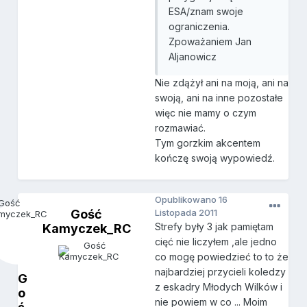
ESA/znam swoje
ograniczenia.
Zpoważaniem Jan
Aljanowicz
Nie zdążył ani na moją, ani na
swoją, ani na inne pozostałe
więc nie mamy o czym
rozmawiać.
Tym gorzkim akcentem
kończę swoją wypowiedź.
Opublikowano
16
Gość
Listopada 2011
Strefy były 3 jak pamiętam
Kamyczek_RC
cięć nie liczyłem ,ale jedno
co mogę powiedzieć to to że
najbardziej przycieli koledzy
G
z eskadry Młodych Wilków i
o
nie powiem w co ... Moim