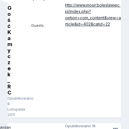
http://www.mosir.boleslawiec.
G
pl/index.php?
o
option=com_content&view=a
ś
rticle&id=402&catid=22
ć
Guests
K
a
m
y
c
z
e
k
_
R
C
Opublikowano
8
Listopada
2011
Opublikowano
16