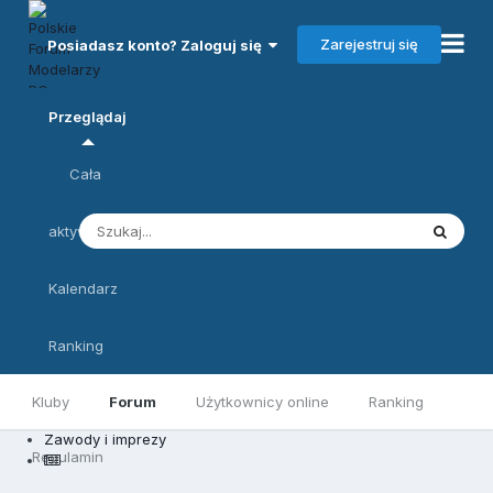
Zarejestruj się
Posiadasz konto? Zaloguj się
Przeglądaj
Cała
aktywność
Kalendarz
Ranking
Kluby
Forum
Użytkownicy online
Ranking
Zawody i imprezy
Regulamin