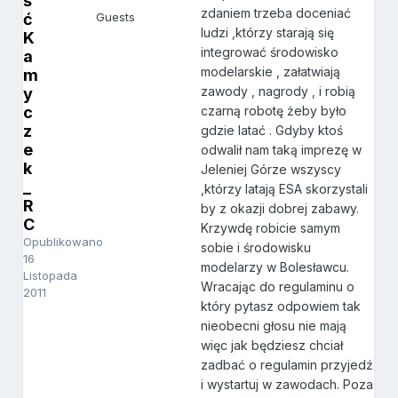
ś
zdaniem trzeba doceniać
ć
Guests
ludzi ,którzy starają się
K
integrować środowisko
a
modelarskie , załatwiają
m
zawody , nagrody , i robią
y
c
czarną robotę żeby było
z
gdzie latać . Gdyby ktoś
e
odwalił nam taką imprezę w
k
Jeleniej Górze wszyscy
_
,którzy latają ESA skorzystali
R
by z okazji dobrej zabawy.
C
Krzywdę robicie samym
Opublikowano
sobie i środowisku
16
modelarzy w Bolesławcu.
Listopada
Wracając do regulaminu o
2011
który pytasz odpowiem tak
nieobecni głosu nie mają
więc jak będziesz chciał
zadbać o regulamin przyjedź
i wystartuj w zawodach. Poza