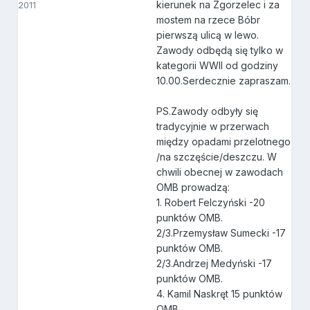
kierunek na Zgorzelec i za
2011
mostem na rzece Bóbr
pierwszą ulicą w lewo.
Zawody odbędą się tylko w
kategorii WWII od godziny
10.00.Serdecznie zapraszam.
PS.Zawody odbyły się
tradycyjnie w przerwach
między opadami przelotnego
/na szczęście/deszczu. W
chwili obecnej w zawodach
OMB prowadzą:
1. Robert Felczyński -20
punktów OMB.
2/3.Przemysław Sumecki -17
punktów OMB.
2/3.Andrzej Medyński -17
punktów OMB.
4. Kamil Naskręt 15 punktów
OMB.