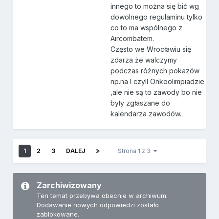
innego to można się bić wg
dowolnego regulaminu tylko
co to ma wspólnego z
Aircombatem.
Często we Wrocławiu się
zdarza że walczymy
podczas różnych pokazów
np.na I czyII Onkoolimpiadzie
,ale nie są to zawody bo nie
były zgłaszane do
kalendarza zawodów.
1
2
3
DALEJ
Strona 1 z 3
Zarchiwizowany
Ten temat przebywa obecnie w archiwum.
Dodawanie nowych odpowiedzi zostało
zablokowane.