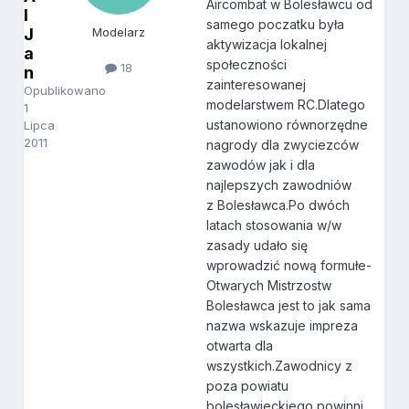
Aircombat w Bolesławcu od
l
samego poczatku była
J
Modelarz
aktywizacja lokalnej
a
społeczności
18
n
zainteresowanej
Opublikowano
modelarstwem RC.Dlatego
1
ustanowiono równorzędne
Lipca
2011
nagrody dla zwyciezców
zawodów jak i dla
najlepszych zawodniów
z Bolesławca.Po dwóch
latach stosowania w/w
zasady udało się
wprowadzić nową formułe-
Otwarych Mistrzostw
Bolesławca jest to jak sama
nazwa wskazuje impreza
otwarta dla
wszystkich.Zawodnicy z
poza powiatu
bolesławieckiego powinni