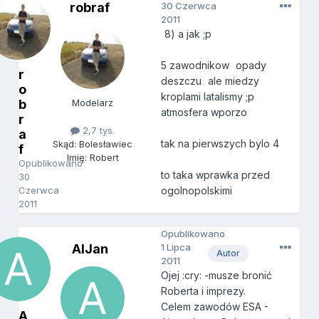
robraf
30 Czerwca
2011
8) a jak ;p
5 zawodnikow
opady
r
deszczu
ale miedzy
o
kroplami latalismy ;p
b
Modelarz
atmosfera wporzo
r
2,7 tys.
a
tak na pierwszych bylo 4
Skąd: Bolesławiec
f
Imię: Robert
Opublikowano
to taka wprawka przed
30
Czerwca
ogolnopolskimi
2011
Opublikowano
AlJan
1 Lipca
Autor
2011
Ojej :cry: -musze bronić
Roberta i imprezy.
Celem zawodów ESA -
A