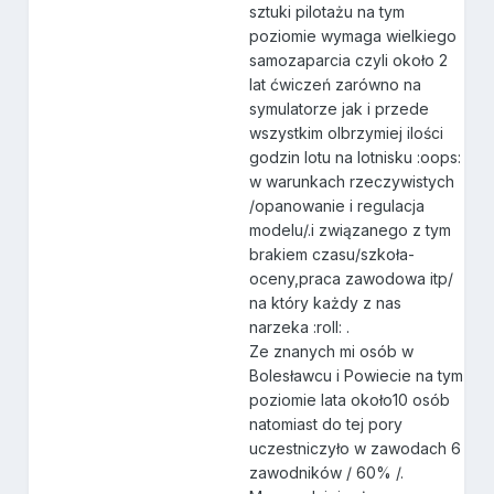
sztuki pilotażu na tym
poziomie wymaga wielkiego
samozaparcia czyli około 2
lat ćwiczeń zarówno na
symulatorze jak i przede
wszystkim olbrzymiej ilości
godzin lotu na lotnisku :oops:
w warunkach rzeczywistych
/opanowanie i regulacja
modelu/.i związanego z tym
brakiem czasu/szkoła-
oceny,praca zawodowa itp/
na który każdy z nas
narzeka :roll: .
Ze znanych mi osób w
Bolesławcu i Powiecie na tym
poziomie lata około10 osób
natomiast do tej pory
uczestniczyło w zawodach 6
zawodników / 60% /.