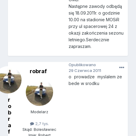
Następne zawody odbędą
się 18.09.2011r. o godzinie
10.00 na stadionie MOSiR
przy ul spacerowej 24 z
okazji zakończenia sezonu
letniego.Serdecznie
zapraszam.
Opublikowano
robraf
29 Czerwca 2011
o
prowadze
myslalem ze
bede w srodku
r
o
b
Modelarz
r
2,7 tys.
a
Skąd: Bolesławiec
f
Imię: Robert