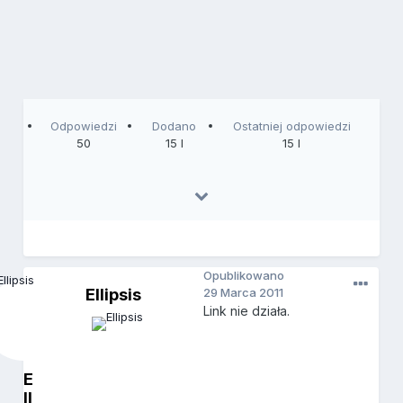
Odpowiedzi
Dodano
Ostatniej odpowiedzi
50
15 l
15 l
Opublikowano
Ellipsis
29 Marca 2011
Link nie działa.
E
ll