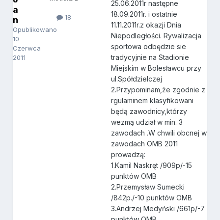
25.06.2011r następne
a
18.09.2011r. i ostatnie
18
n
11.11.2011r.z okazji Dnia
Opublikowano
Niepodległości. Rywalizacja
10
sportowa odbędzie sie
Czerwca
tradycyjnie na Stadionie
2011
Miejskim w Bolesławcu przy
ul.Spółdzielczej
2.Przypominam,że zgodnie z
rgulaminem klasyfikowani
będą zawodnicy,którzy
wezmą udział w min. 3
zawodach .W chwili obcnej w
zawodach OMB 2011
prowadzą:
1.Kamil Naskręt /909p/-15
punktów OMB
2.Przemysław Sumecki
/842p./-10 punktów OMB
3.Andrzej Medyński /661p/-7
punktów OMB