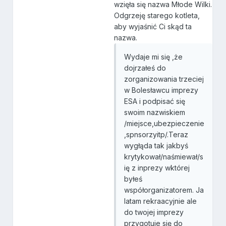
wzięła się nazwa Młode Wilki.
Odgrzeję starego kotleta,
aby wyjaśnić Ci skąd ta
nazwa.
Wydaje mi się ,że
dojrzałeś do
zorganizowania trzeciej
w Bolesławcu imprezy
ESA i podpisać się
swoim nazwiskiem
/miejsce,ubezpieczenie
,spnsorzyitp/.Teraz
wygłąda tak jakbyś
krytykował/naśmiewał/s
ię z inprezy wktórej
byłeś
współorganizatorem. Ja
latam rekraacyjnie ale
do twojej imprezy
przygotuje się do