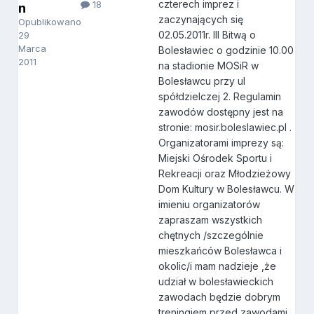
czterech imprez i
18
n
zaczynających się
Opublikowano
02.05.2011r. III Bitwą o
29
Marca
Bolesławiec o godzinie 10.00
2011
na stadionie MOSiR w
Bolesławcu przy ul
spółdzielczej 2. Regulamin
zawodów dostępny jest na
stronie: mosir.boleslawiec.pl .
Organizatorami imprezy są:
Miejski Ośrodek Sportu i
Rekreacji oraz Młodzieżowy
Dom Kultury w Bolesławcu. W
imieniu organizatorów
zapraszam wszystkich
chętnych /szczególnie
mieszkańców Bolesławca i
okolic/i mam nadzieje ,że
udział w bolesławieckich
zawodach będzie dobrym
treningiem przed zawodami