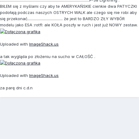
................................................................................................P-38 Lightning .
BIŁEM się z myślami czy aby te AMERYKAŃSKIE cienkie dwa PATYCZKI
podołają podczas naszych OSTRYCH WALK ale czego się nie robi aby
się przekonać...................................... że jest to BARDZO ZŁY WYBÓR
modelu jako ESA :rotfl: ale KOŁA poszły w ruch i jest już NOWY zestaw.
Uploaded with
ImageShack.us
a tak wygląda po złożeniu na sucho w CAŁOŚĆ .
Uploaded with
ImageShack.us
za parę dni c.d.n