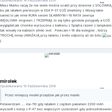
Opublikowano
14 Października 2010
Masz Marku rację że nie wiele można ocalić przy dzwonie z SOLÓWKĄ
bo jak latałem pierwszym w ESA P-37 ŁOŚ (mieliśmy z Wową takie
same) to jak mnie RURA swoim SŁAWNYM I-16 RATA (wersja
WĘGLOWA :mrgreen: ) TRZEPNĄŁ to się tylko gondole posypały a ŁOŚ
wyglądał jak choinka wyrzucona z balkonu z 5piętra razem z lampkami
tak wisiały na kablach silniki :evil: . Polecam I-16 dla kolegów , którzy
TROCHĘ mniej UWAŻAJĄ przy lataniu ( kreto odporny aż do bólu
).
mirolek
Opublikowano
15 Października 2010
Przez mniejszy model przejdzie jak przez masło.
Potwierdzam ..... me-110 gdy latałem z ciężkim pakietem 2200 mAh
wyszedł z kolizji z P-47 bez większych uszkodzeń gdy jednosilnikowiec