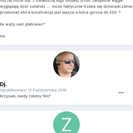
Gorzej może być z trwałością tego modelu (choć zatopione węgle
wyglądają dość solidnie) ..... może faktycznie trzeba się doświadczalnie
przekonać która konstrukcja jest lepsza a która gorsza do ESA :?
Ile waży sam płatowiec?
ms
Dj.
Opublikowano
12 Października 2010
Krzysiek, kiedy robimy film?