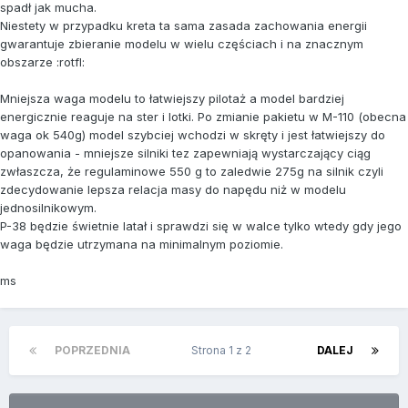
spadł jak mucha.
Niestety w przypadku kreta ta sama zasada zachowania energii
gwarantuje zbieranie modelu w wielu częściach i na znacznym
obszarze :rotfl:
Mniejsza waga modelu to łatwiejszy pilotaż a model bardziej
energicznie reaguje na ster i lotki. Po zmianie pakietu w M-110 (obecna
waga ok 540g) model szybciej wchodzi w skręty i jest łatwiejszy do
opanowania - mniejsze silniki tez zapewniają wystarczający ciąg
zwłaszcza, że regulaminowe 550 g to zaledwie 275g na silnik czyli
zdecydowanie lepsza relacja masy do napędu niż w modelu
jednosilnikowym.
P-38 będzie świetnie latał i sprawdzi się w walce tylko wtedy gdy jego
waga będzie utrzymana na minimalnym poziomie.
ms
POPRZEDNIA
Strona 1 z 2
DALEJ