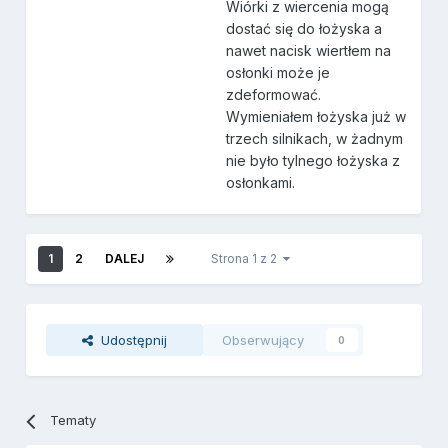
Wiórki z wiercenia mogą
dostać się do łożyska a
nawet nacisk wiertłem na
osłonki może je
zdeformować.
Wymieniałem łożyska już w
trzech silnikach, w żadnym
nie było tylnego łożyska z
osłonkami.
1
2
DALEJ
Strona 1 z 2
Udostępnij
Obserwujący
0
Tematy