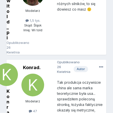
w
różnych silników, to się
it
dowiesz co masz
🙂
o
Modelarz
l
1,5 tys.
d
Skąd: Śląsk
_
Imię: Wi told
p
i
Opublikowano
26
Kwietnia
Opublikowano
Konrad.
26
Autor
Kwietnia
Tak produkcja oczywiście
china ale sama marka
K
teoretycznie była usa...
o
sprawdziłem poleconą
n
Modelarz
stronkę, łożyska faktycznie
r
okazały się metryczne,
47
a