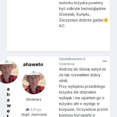
motorku łożyska powinny
być odkryte bezwzględnie.
Grzesiek, Kumplu...
Zaczynasz dobrze gadać
🙂
A.C.
Opublikowano
5
ahaweto
Czerwca
Andrzej do dzisiaj wstyd mi
że tak rozwaliłem dobry
silnik.
Przy wybijaniu przedniego
a
łożyska żle dobrałem
h
wybijak i nie oparłem go o
a
Modelarz
łożysko ale o występ w
w
korpusie, Oczywiście przód
2,6 tys.
e
Skąd: Jastrowie
korpusu był oparty o
t