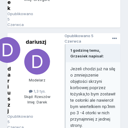
e
k
Opublikowano
5
Czerwca
Opublikowano
5
dariuszj
Czerwca
1 godzinę temu,
Grzesiek napisał:
d
Jezeli chodzi już na silę
a
o zmniejszenie
r
Modelarz
objętości skrzyni
i
korbowej poprzez
1,3 tys.
u
łożyska,to bym zostawił
Skąd: Rzeszów
s
te osłonki ale nawiercił
Imię: Darek
z
bym wiertelkiem np.1mm
j
po 3 -4 otorki w nich
Opublikowano
przynajmniej z jednej
5
strony.
Czerwca