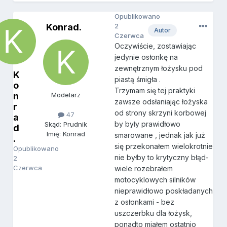
Opublikowano
Konrad.
2
Autor
Czerwca
Oczywiście, zostawiając
jedynie osłonkę na
zewnętrznym łożysku pod
K
piastą śmigła .
o
Trzymam się tej praktyki
n
Modelarz
zawsze odsłaniając łożyska
r
od strony skrzyni korbowej
47
a
by były prawidłowo
Skąd: Prudnik
d
Imię: Konrad
smarowane , jednak jak już
.
się przekonałem wielokrotnie
Opublikowano
nie byłby to krytyczny błąd-
2
Czerwca
wiele rozebrałem
motocyklowych silników
nieprawidłowo poskładanych
z osłonkami - bez
uszczerbku dla łożysk,
ponadto miałem ostatnio