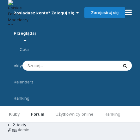
Zarejestruj się
Posiadasz konto? Zaloguj się
Przeglądaj
Cała
aktywność
Kalendarz
Ranking
Kluby
Forum
Użytkownicy online
Ranking
2-takty
Regulamin