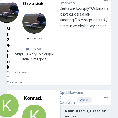
Grzesiek
Czerwca
Ciekawe którędy?Osłona na
łożysku działa jak
simering.Do czego on służy
nie muszę chyba wyjasniać.
G
r
z
Modelarz
e
3,6 tys.
s
Skąd: Jawor/Dolnyśląsk
i
Imię: Grzegorz
e
k
Opublikowano
2
Czerwca
Opublikowano
Konrad.
2
Autor
Czerwca
6 minut temu, Grzesiek
napisał: