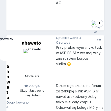
A.C.
1
Opublikowano
4
ahaweto
Czerwca
Przy próbie wymiany łożysk
w ASP FS 61 z własnej winy
zniszczyłem korpus
silnika
😳
a
h
a
Modelarz
w
Dałem ogłoszenie na forum
2,6 tys.
e
Skąd: Jastrowie
że zakupię silnik ASPFS 61
t
Imię: Adam
nawet uszkodzony żeby
o
tylko miał cały korpus.
Opublikowano
4
Odezwał się kolega który ma