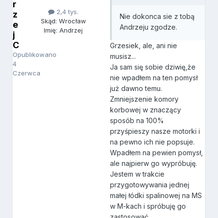
r
2,4 tys.
z
Nie dokonca sie z tobą
Skąd: Wrocław
e
Andrzeju zgodze.
Imię: Andrzej
j
C
Grzesiek, ale, ani nie
Opublikowano
musisz...
4
Ja sam się sobie dziwię,że
Czerwca
nie wpadłem na ten pomysł
już dawno temu.
Zmniejszenie komory
korbowej w znaczący
sposób na 100%
przyśpieszy nasze motorki i
na pewno ich nie popsuje.
Wpadłem na pewien pomysł,
ale najpierw go wypróbuję.
Jestem w trakcie
przygotowywania jednej
małej łódki spalinowej na MS
w M-kach i spróbuję go
zastosować.