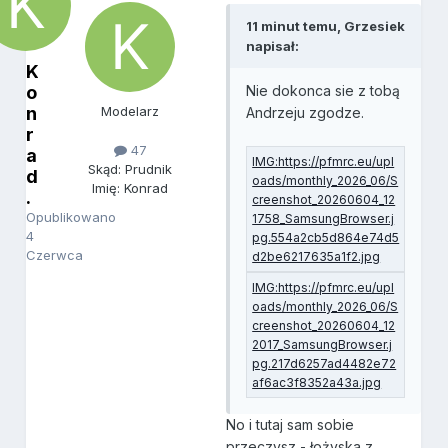
11 minut temu, Grzesiek
napisał:
K
o
Nie dokonca sie z tobą
n
Modelarz
Andrzeju zgodze.
r
47
a
Skąd: Prudnik
d
Imię: Konrad
.
Opublikowano
4
Czerwca
No i tutaj sam sobie
przeczysz - łożyska z