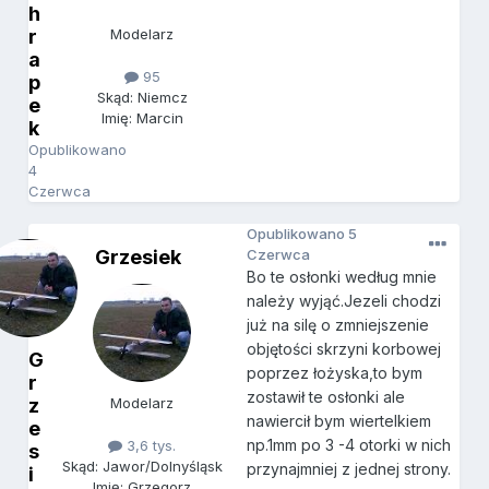
h
r
Modelarz
a
95
p
Skąd: Niemcz
e
Imię: Marcin
k
Opublikowano
4
Czerwca
Opublikowano
5
Grzesiek
Czerwca
Bo te osłonki według mnie
należy wyjąć.Jezeli chodzi
już na silę o zmniejszenie
objętości skrzyni korbowej
G
poprzez łożyska,to bym
r
zostawił te osłonki ale
z
Modelarz
nawiercił bym wiertelkiem
e
np.1mm po 3 -4 otorki w nich
3,6 tys.
s
Skąd: Jawor/Dolnyśląsk
przynajmniej z jednej strony.
i
Imię: Grzegorz