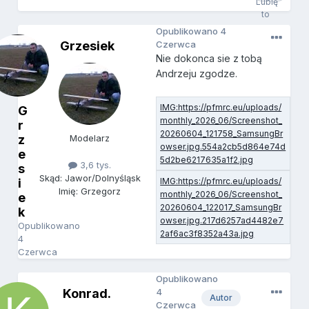
Opublikowano
4
Grzesiek
Czerwca
Nie dokonca sie z tobą
Andrzeju zgodze.
G
r
z
Modelarz
e
3,6 tys.
s
Skąd: Jawor/Dolnyśląsk
i
Imię: Grzegorz
e
k
Opublikowano
4
Czerwca
Opublikowano
Konrad.
4
Autor
Czerwca