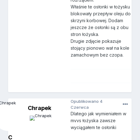
Właśnie te osłonki w łożysku
blokowały przepływ oleju do
skrzyni korbowej. Dodam
jeszcze że osłonki są z obu
stron łożyska.
Drugie zdjęcie pokazuje
stojący pionowo wał na kole
zamachowym bez czopa.
Opublikowano
4
Chrapek
Czerwca
Dlatego jak wymieniałem w
mvvs łożyska zawsze
wyciągałem te osłonki
C