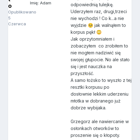
Imię: Adam
odpowiednią tulejkę.
o
Uderzyłem raz, drugi,trzeci
Opublikowano
5
nie wychodzi ! Co k...a nie
Czerwca
wyjdzie
jak walnąłem to
🥺
korpus pękł
😳
Jak oprzytomniałem i
zobaczyłem co zrobiłem to
nie mogłem nadziwić się
swojej głupocie. No ale stało
się i jest nauczka na
przyszłość.
A samo łożsko to wyszło z tej
resztki korpusu po
dosłownie lekkim uderzeniu
młotka w dobranego już
dobrze wybijaka.
Grzegorz ale nawiercanie w
osłonkach otworków to
proszenie się o kłopoty.