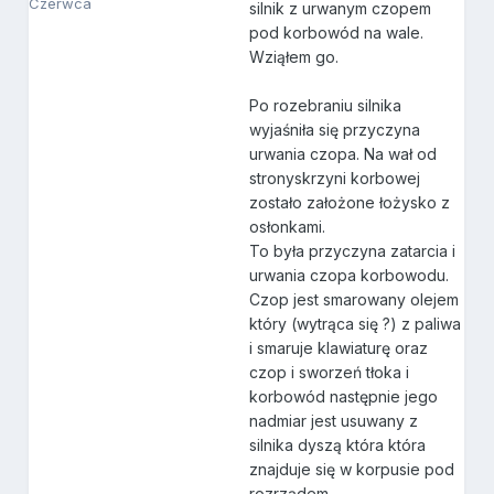
Czerwca
silnik z urwanym czopem
pod korbowód na wale.
Wziąłem go.
Po rozebraniu silnika
wyjaśniła się przyczyna
urwania czopa. Na wał od
stronyskrzyni korbowej
zostało założone łożysko z
osłonkami.
To była przyczyna zatarcia i
urwania czopa korbowodu.
Czop jest smarowany olejem
który (wytrąca się ?) z paliwa
i smaruje klawiaturę oraz
czop i sworzeń tłoka i
korbowód następnie jego
nadmiar jest usuwany z
silnika dyszą która która
znajduje się w korpusie pod
rozrządem.