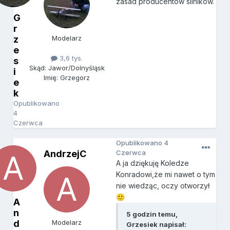
zasad producentow silnikow.
G
r
z
Modelarz
e
3,6 tys.
s
Skąd: Jawor/Dolnyśląsk
i
Imię: Grzegorz
e
k
Opublikowano
4
Czerwca
Opublikowano
4
AndrzejC
Czerwca
A ja dziękuję Koledze
Konradowi,że mi nawet o tym
nie wiedząc, oczy otworzył
🙂
A
n
5 godzin temu,
d
Modelarz
Grzesiek napisał: