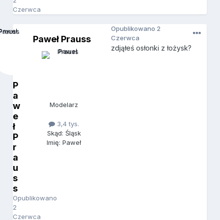
2
Czerwca
Opublikowano
2
Paweł Prauss
Czerwca
zdjąłeś osłonki z łożysk?
P
a
w
Modelarz
e
3,4 tys.
ł
Skąd: Śląsk
P
Imię: Paweł
r
a
u
s
s
Opublikowano
2
Czerwca