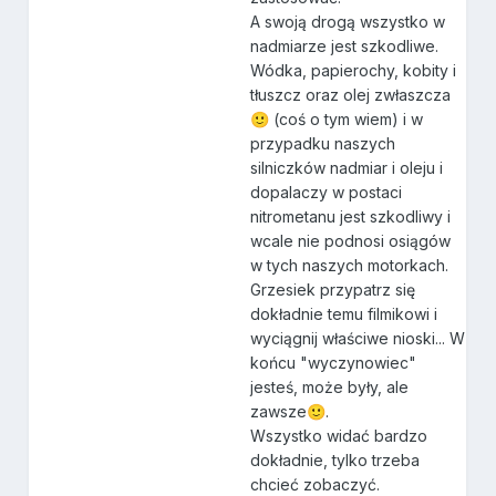
A swoją drogą wszystko w
nadmiarze jest szkodliwe.
Wódka, papierochy, kobity i
tłuszcz oraz olej zwłaszcza
(coś o tym wiem) i w
🙂
przypadku naszych
silniczków nadmiar i oleju i
dopalaczy w postaci
nitrometanu jest szkodliwy i
wcale nie podnosi osiągów
w tych naszych motorkach.
Grzesiek przypatrz się
dokładnie temu filmikowi i
wyciągnij właściwe nioski... W
końcu "wyczynowiec"
jesteś, może były, ale
zawsze
.
🙂
Wszystko widać bardzo
dokładnie, tylko trzeba
chcieć zobaczyć.