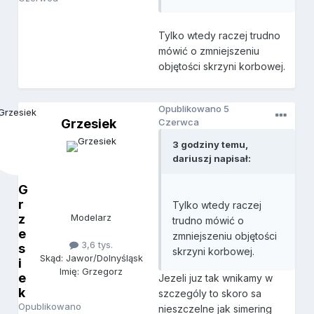
Tylko wtedy raczej trudno
mówić o zmniejszeniu
objętości skrzyni korbowej.
Opublikowano
5
Grzesiek
Czerwca
3 godziny temu,
dariuszj napisał:
G
r
Tylko wtedy raczej
z
Modelarz
trudno mówić o
e
zmniejszeniu objętości
3,6 tys.
s
skrzyni korbowej.
Skąd: Jawor/Dolnyśląsk
i
Imię: Grzegorz
e
Jezeli juz tak wnikamy w
k
szczególy to skoro sa
Opublikowano
nieszczelne jak simering