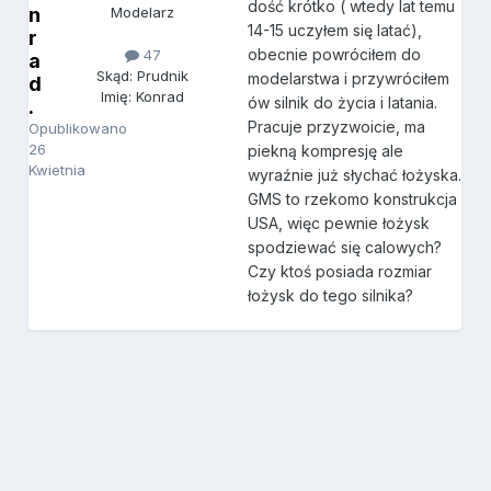
dość krótko ( wtedy lat temu
n
Modelarz
14-15 uczyłem się latać),
r
obecnie powróciłem do
47
a
Skąd: Prudnik
modelarstwa i przywróciłem
d
Imię: Konrad
ów silnik do życia i latania.
.
Pracuje przyzwoicie, ma
Opublikowano
26
piekną kompresję ale
Kwietnia
wyraźnie już słychać łożyska.
GMS to rzekomo konstrukcja
USA, więc pewnie łożysk
spodziewać się calowych?
Czy ktoś posiada rozmiar
łożysk do tego silnika?