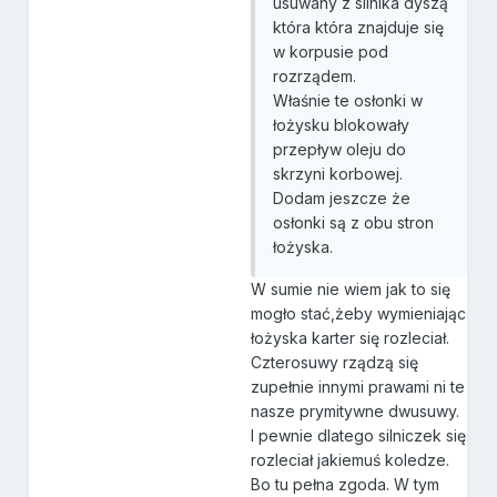
usuwany z silnika dyszą
która która znajduje się
w korpusie pod
rozrządem.
Właśnie te osłonki w
łożysku blokowały
przepływ oleju do
skrzyni korbowej.
Dodam jeszcze że
osłonki są z obu stron
łożyska.
W sumie nie wiem jak to się
mogło stać,żeby wymieniając
łożyska karter się rozleciał.
Czterosuwy rządzą się
zupełnie innymi prawami ni te
nasze prymitywne dwusuwy.
I pewnie dlatego silniczek się
rozleciał jakiemuś koledze.
Bo tu pełna zgoda. W tym