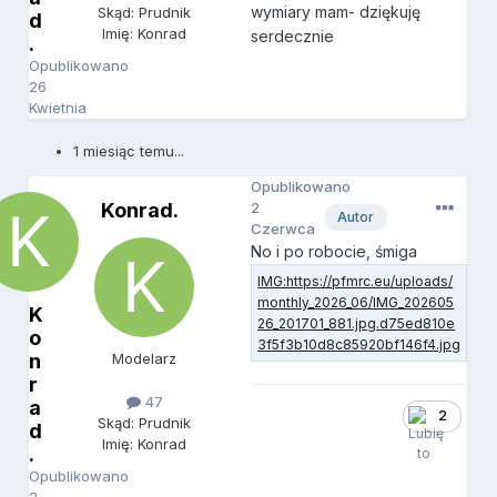
wymiary mam- dziękuję
Skąd: Prudnik
d
Imię: Konrad
serdecznie
.
Opublikowano
26
Kwietnia
1 miesiąc temu...
Opublikowano
Konrad.
2
Autor
Czerwca
No i po robocie, śmiga
K
o
n
Modelarz
r
47
a
2
Skąd: Prudnik
d
Imię: Konrad
.
Opublikowano