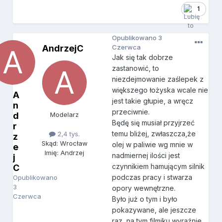
1
Opublikowano
3
AndrzejC
Czerwca
Jak się tak dobrze
zastanowić, to
niezdejmowanie zaślepek z
większego łożyska wcale nie
A
jest takie głupie, a wręcz
n
przeciwnie.
d
Modelarz
Będę się musiał przyjrzeć
r
temu bliżej, zwłaszcza,że
2,4 tys.
z
Skąd: Wrocław
olej w paliwie wg mnie w
e
Imię: Andrzej
nadmiernej ilości jest
j
czynnikiem hamującym silnik
C
podczas pracy i stwarza
Opublikowano
3
opory wewnętrzne.
Czerwca
Było już o tym i było
pokazywane, ale jeszcze
raz, na tym filmiku wyraźnie