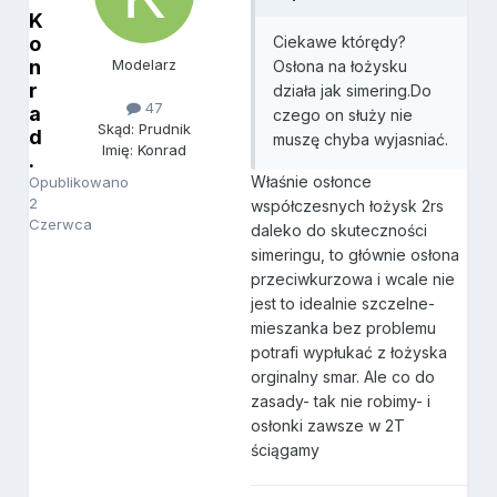
K
o
Ciekawe którędy?
n
Modelarz
Osłona na łożysku
r
działa jak simering.Do
47
a
czego on służy nie
Skąd: Prudnik
d
muszę chyba wyjasniać.
Imię: Konrad
.
Właśnie osłonce
Opublikowano
2
współczesnych łożysk 2rs
Czerwca
daleko do skuteczności
simeringu, to głównie osłona
przeciwkurzowa i wcale nie
jest to idealnie szczelne-
mieszanka bez problemu
potrafi wypłukać z łożyska
orginalny smar. Ale co do
zasady- tak nie robimy- i
osłonki zawsze w 2T
ściągamy