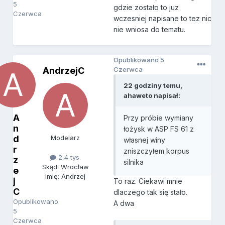
5
gdzie zostało to juz
Czerwca
wczesniej napisane to tez nic
nie wniosa do tematu.
Opublikowano
5
AndrzejC
Czerwca
22 godziny temu,
ahaweto napisał:
A
Przy próbie wymiany
n
łożysk w ASP FS 61 z
d
Modelarz
własnej winy
r
zniszczyłem korpus
2,4 tys.
z
silnika
Skąd: Wrocław
e
Imię: Andrzej
j
To raz. Ciekawi mnie
C
dlaczego tak się stało.
Opublikowano
A dwa
5
Czerwca