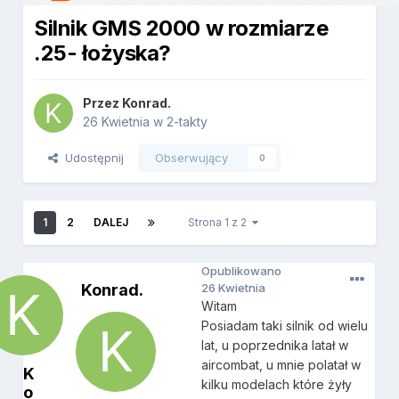
Silnik GMS 2000 w rozmiarze
.25- łożyska?
Przez
Konrad.
26 Kwietnia
w
2-takty
Udostępnij
Obserwujący
0
1
2
DALEJ
Strona 1 z 2
Opublikowano
Konrad.
26 Kwietnia
Witam
Posiadam taki silnik od wielu
lat, u poprzednika latał w
aircombat, u mnie polatał w
K
kilku modelach które żyły
o