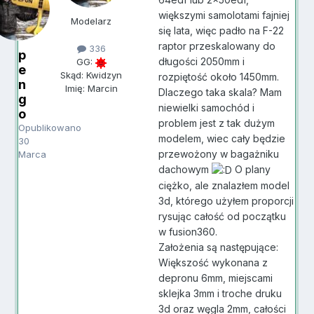
większymi samolotami fajniej
Modelarz
się lata, więc padło na F-22
raptor przeskalowany do
336
p
długości 2050mm i
GG:
e
Skąd: Kwidzyn
rozpiętość około 1450mm.
n
Imię: Marcin
Dlaczego taka skala? Mam
g
niewielki samochód i
o
problem jest z tak dużym
Opublikowano
modelem, wiec cały będzie
30
przewożony w bagażniku
Marca
dachowym
O plany
ciężko, ale znalazłem model
3d, którego użyłem proporcji
rysując całość od początku
w fusion360.
Założenia są następujące:
Większość wykonana z
depronu 6mm, miejscami
sklejka 3mm i troche druku
3d oraz węgla 2mm, całości