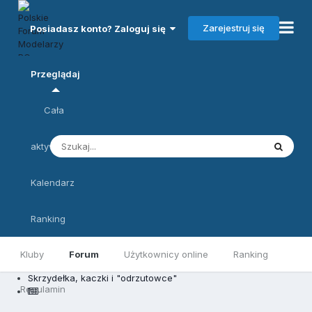
Zarejestruj się
Posiadasz konto? Zaloguj się
Przeglądaj
Cała
aktywność
Kalendarz
Ranking
Kluby
Forum
Użytkownicy online
Ranking
Skrzydełka, kaczki i "odrzutowce"
Regulamin