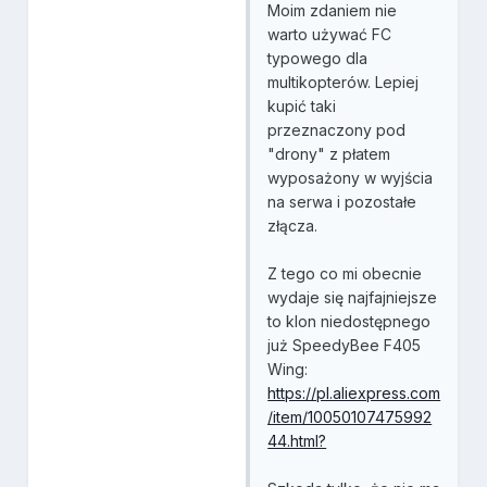
Moim zdaniem nie
warto używać FC
typowego dla
multikopterów. Lepiej
kupić taki
przeznaczony pod
"drony" z płatem
wyposażony w wyjścia
na serwa i pozostałe
złącza.
Z tego co mi obecnie
wydaje się najfajniejsze
to klon niedostępnego
już SpeedyBee F405
Wing:
https://pl.aliexpress.com
/item/10050107475992
44.html?