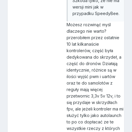
Szkoda tylko, że nie ma
wersji mini jak w
przypadku SpeedyBee.
Możesz rozwinąć myśl
dlaczego nie warto?
przerobiłem przez ostatnie
10 lat kilkanaście
kontrolerów, część była
dedykowana do skrzydeł, a
część do dronów. Działają
identycznie, różnice są w
ilości wyjść pwm i uartów
oraz te do samolotów z
reguły mają więcej
przetwornic 3,3v 5v 12v, i to
się przydaje w skrzydłach
fpv, ale jeżeli kontroler ma mi
służyć tylko jako autolaunch
to po co dopłacać ze te
wszystkie rzeczy z których