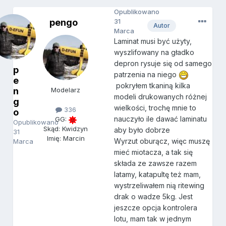
Opublikowano
pengo
31
Autor
Marca
Laminat musi być użyty,
wyszlifowany na gładko
depron rysuje się od samego
p
patrzenia na niego
e
pokryłem tkaniną kilka
n
Modelarz
modeli drukowanych różnej
g
wielkości, trochę mnie to
336
o
nauczyło ile dawać laminatu
GG:
Opublikowano
Skąd: Kwidzyn
aby było dobrze
31
Imię: Marcin
Wyrzut oburącz, więc muszę
Marca
mieć miotacza, a tak się
składa ze zawsze razem
latamy, katapultę też mam,
wystrzeliwałem nią ritewing
drak o wadze 5kg. Jest
jeszcze opcja kontrolera
lotu, mam tak w jednym