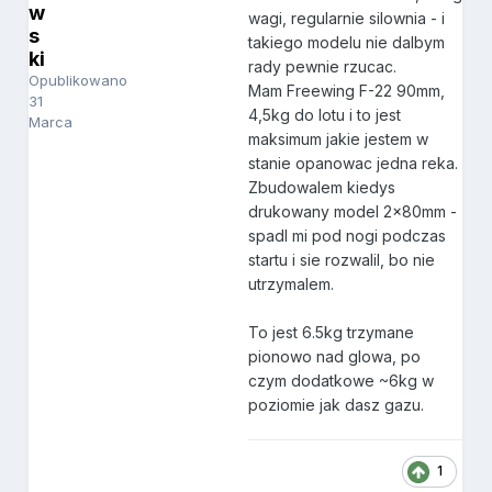
w
wagi, regularnie silownia - i
s
takiego modelu nie dalbym
ki
rady pewnie rzucac.
Opublikowano
Mam Freewing F-22 90mm,
31
4,5kg do lotu i to jest
Marca
maksimum jakie jestem w
stanie opanowac jedna reka.
Zbudowalem kiedys
drukowany model 2x80mm -
spadl mi pod nogi podczas
startu i sie rozwalil, bo nie
utrzymalem.
To jest 6.5kg trzymane
pionowo nad glowa, po
czym dodatkowe ~6kg w
poziomie jak dasz gazu.
1