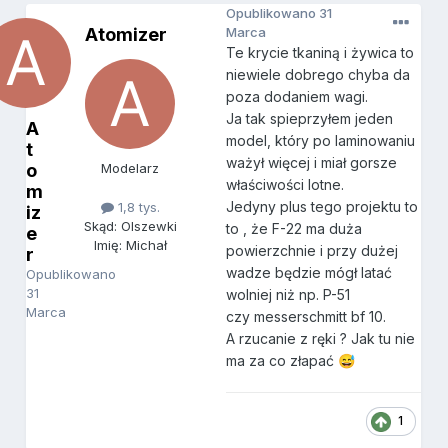
Opublikowano
31
Atomizer
Marca
Te krycie tkaniną i żywica to
niewiele dobrego chyba da
poza dodaniem wagi.
Ja tak spieprzyłem jeden
A
model, który po laminowaniu
t
ważył więcej i miał gorsze
o
Modelarz
właściwości lotne.
m
Jedyny plus tego projektu to
1,8 tys.
iz
Skąd: Olszewki
to , że F-22 ma duża
e
Imię: Michał
powierzchnie i przy dużej
r
wadze będzie mógł latać
Opublikowano
31
wolniej niż np. P-51
Marca
czy messerschmitt bf 10.
A rzucanie z ręki ? Jak tu nie
ma za co złapać
😅
1