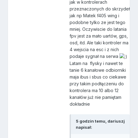
jak w kontrolerach
przeznaczonych do skrzydeł
jak np Matek f405 wing i
podobne tylko ze jest tego
mniej. Oczywiscie do latania
fpv jest za mało uartów, gps,
osd, itd. Ale taki kontroler ma
4 wejscia na esc i z nich
podaje sygnał na serwa
Latam na flysky i nawet te
tanie 6 kanałowe odbiorniki
maja ibus i sbus co ciekawe
przy takim podłączeniu do
kontrolera ma 10 albo 12
kanałów już nie pamiętam
dokładnie
5 godzin temu, dariuszj
napisał: