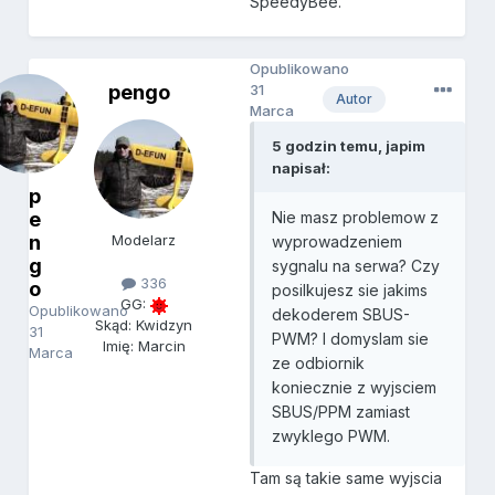
SpeedyBee.
Opublikowano
pengo
31
Autor
Marca
5 godzin temu, japim
napisał:
p
e
Nie masz problemow z
n
Modelarz
wyprowadzeniem
g
sygnalu na serwa? Czy
336
o
posilkujesz sie jakims
GG:
Opublikowano
dekoderem SBUS-
Skąd: Kwidzyn
31
PWM? I domyslam sie
Imię: Marcin
Marca
ze odbiornik
koniecznie z wyjsciem
SBUS/PPM zamiast
zwyklego PWM.
Tam są takie same wyjscia