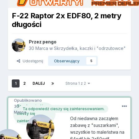
F-22 Raptor 2x EDF80, 2 metry
długości
Przez
pengo
30 Marca
w
Skrzydełka, kaczki i "odrzutowce"
Udostępnij
Obserwujący
5
1
2
DALEJ
Strona 1 z 2
Opublikowano
30
pengo
Ta odpowiedź
Ta odpowiedź cieszy się zainteresowaniem.
Marca
cieszy się
Od niedawna zacząłem
zainteresowaniem.
zabawę z "suszarkami",
wszystkie to maleństwa na
64edf lub 2x50edf,