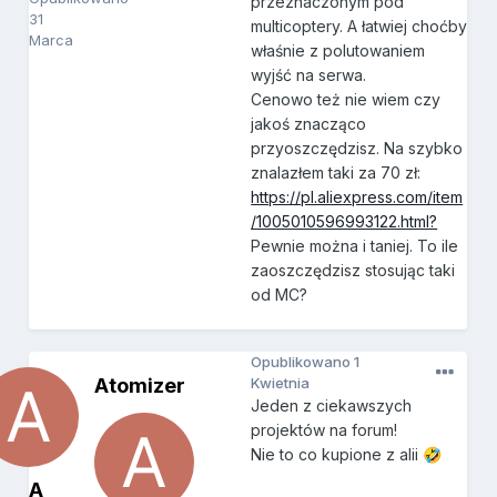
przeznaczonym pod
31
multicoptery. A łatwiej choćby
Marca
właśnie z polutowaniem
wyjść na serwa.
Cenowo też nie wiem czy
jakoś znacząco
przyoszczędzisz. Na szybko
znalazłem taki za 70 zł:
https://pl.aliexpress.com/item
/1005010596993122.html?
Pewnie można i taniej. To ile
zaoszczędzisz stosując taki
od MC?
Opublikowano
1
Atomizer
Kwietnia
Jeden z ciekawszych
projektów na forum!
Nie to co kupione z alii
🤣
A