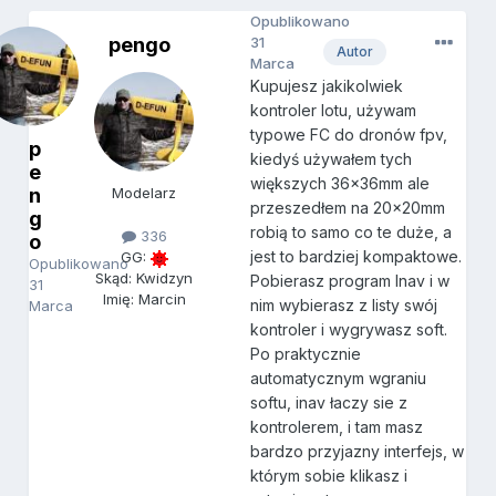
Opublikowano
pengo
31
Autor
Marca
Kupujesz jakikolwiek
kontroler lotu, używam
typowe FC do dronów fpv,
p
kiedyś używałem tych
e
większych 36x36mm ale
n
Modelarz
przeszedłem na 20x20mm
g
robią to samo co te duże, a
336
o
jest to bardziej kompaktowe.
GG:
Opublikowano
Skąd: Kwidzyn
Pobierasz program Inav i w
31
Imię: Marcin
nim wybierasz z listy swój
Marca
kontroler i wygrywasz soft.
Po praktycznie
automatycznym wgraniu
softu, inav łaczy sie z
kontrolerem, i tam masz
bardzo przyjazny interfejs, w
którym sobie klikasz i