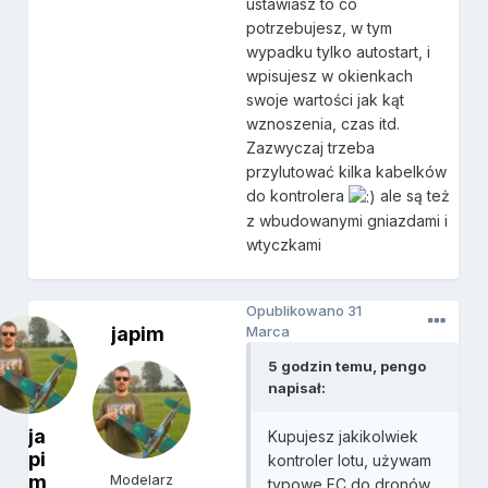
ustawiasz to co
potrzebujesz, w tym
wypadku tylko autostart, i
wpisujesz w okienkach
swoje wartości jak kąt
wznoszenia, czas itd.
Zazwyczaj trzeba
przylutować kilka kabelków
do kontrolera
ale są też
z wbudowanymi gniazdami i
wtyczkami
Opublikowano
31
japim
Marca
5 godzin temu, pengo
napisał:
ja
Kupujesz jakikolwiek
pi
kontroler lotu, używam
m
Modelarz
typowe FC do dronów