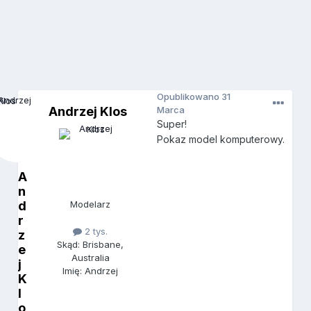
Opublikowano
31
Andrzej Klos
Marca
Super!
Pokaz model komputerowy.
A
n
d
Modelarz
r
2 tys.
z
Skąd: Brisbane,
e
Australia
j
Imię: Andrzej
K
l
o