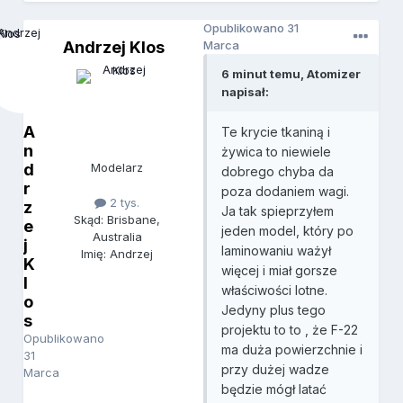
Opublikowano
31
Andrzej Klos
Marca
6 minut temu, Atomizer
napisał:
A
Te krycie tkaniną i
n
żywica to niewiele
d
Modelarz
dobrego chyba da
r
poza dodaniem wagi.
2 tys.
z
Ja tak spieprzyłem
Skąd: Brisbane,
e
jeden model, który po
Australia
j
laminowaniu ważył
Imię: Andrzej
K
więcej i miał gorsze
l
właściwości lotne.
o
Jedyny plus tego
s
projektu to to , że F-22
Opublikowano
ma duża powierzchnie i
31
przy dużej wadze
Marca
będzie mógł latać