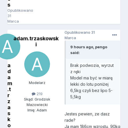
s
Opublikowano
31
Marca
Opublikowano
31
adam.trzaskowsk
Marca
i
9 hours ago, pengo
said:
a
Brak podwozia, wyrzut
d
z ręki
a
Model ma być w miarę
m
Modelarz
lekki do lotu poniżej
.t
6,5kg czyli bez lipo 5-
219
r
5,5kg
Skąd: Grodzisk
z
Mazowiecki
a
Imię: Adam
s
Jestes pewien, ze dasz
k
rade?
o
Ja mam 186cm wzrostu, 90kg