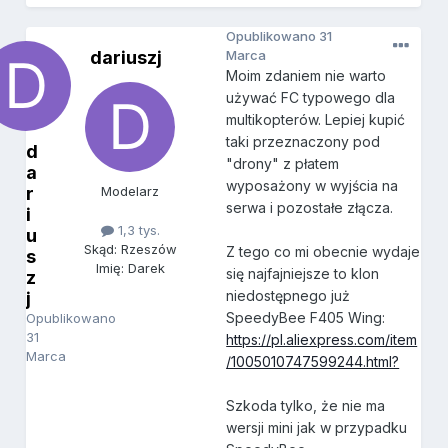
Opublikowano
31
dariuszj
Marca
Moim zdaniem nie warto
używać FC typowego dla
multikopterów. Lepiej kupić
taki przeznaczony pod
d
"drony" z płatem
a
wyposażony w wyjścia na
r
Modelarz
serwa i pozostałe złącza.
i
1,3 tys.
u
Skąd: Rzeszów
Z tego co mi obecnie wydaje
s
Imię: Darek
się najfajniejsze to klon
z
niedostępnego już
j
SpeedyBee F405 Wing:
Opublikowano
31
https://pl.aliexpress.com/item
Marca
/1005010747599244.html?
Szkoda tylko, że nie ma
wersji mini jak w przypadku