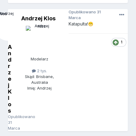
Opublikowano
31
Andrzej Klos
Marca
Katapulta!
😁
1
A
n
d
Modelarz
r
2 tys.
z
Skąd: Brisbane,
e
Australia
j
Imię: Andrzej
K
l
o
s
Opublikowano
31
Marca