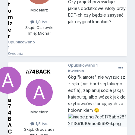
Czy projekt przewiduje
t
jakieś dodatkowe wloty przy
o
Modelarz
EDF-ch czy będzie zasysać
m
jak oryginał kanałami?
1,8 tys.
iz
Skąd: Olszewki
e
Imię: Michał
r
Opublikowano
1
Kwietnia
Opublikowano
1
a74BACK
Kwietnia
6kg "klamota" nie wyrzucisz
z ręki (tym bardziej takiego
edf`a), zaplanuj sobie jakąś
katapultę, albo wózek jak do
a
szybowców startujących za
7
holownikiem
😉
4
Modelarz
B
1,5 tys.
A
Skąd: Grudziadz
C