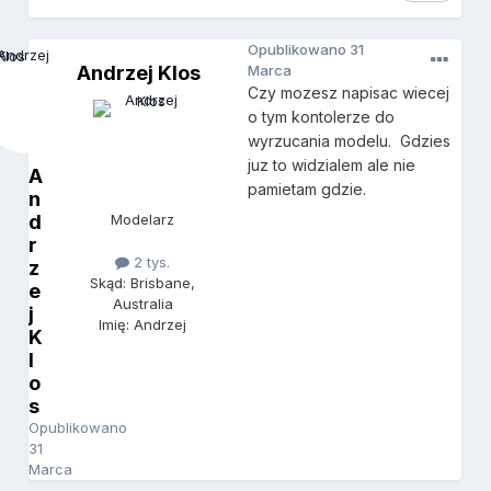
Opublikowano
31
Andrzej Klos
Marca
Czy mozesz napisac wiecej
o tym kontolerze do
wyrzucania modelu. Gdzies
juz to widzialem ale nie
A
pamietam gdzie.
n
d
Modelarz
r
2 tys.
z
Skąd: Brisbane,
e
Australia
j
Imię: Andrzej
K
l
o
s
Opublikowano
31
Marca