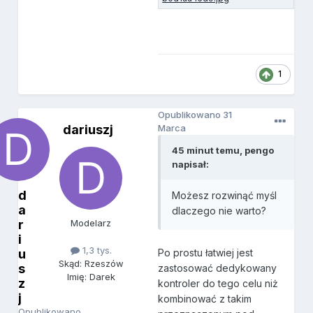
1
Opublikowano
31
dariuszj
Marca
45 minut temu, pengo
napisał:
d
Możesz rozwinąć myśl
a
dlaczego nie warto?
r
Modelarz
i
1,3 tys.
u
Po prostu łatwiej jest
Skąd: Rzeszów
s
zastosować dedykowany
Imię: Darek
z
kontroler do tego celu niż
j
kombinować z takim
Opublikowano