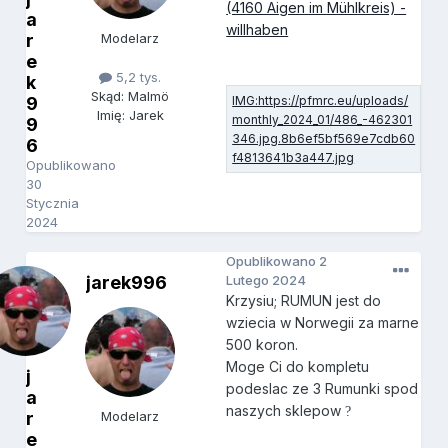
(4160 Aigen im Mühlkreis) -
a
willhaben
r
Modelarz
e
5,2 tys.
k
Skąd: Malmö
9
Imię: Jarek
9
6
Opublikowano
30
Stycznia
2024
Opublikowano
2
jarek996
Lutego 2024
Krzysiu; RUMUN jest do
wziecia w Norwegii za marne
500 koron.
Moge Ci do kompletu
j
podeslac ze 3 Rumunki spod
a
naszych sklepow
?
r
Modelarz
e