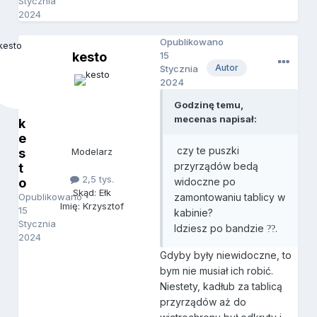
Stycznia
2024
Opublikowano
kesto
15
Autor
Stycznia
2024
Godzinę temu,
mecenas napisał:
k
e
czy te puszki
s
Modelarz
przyrządów bedą
t
2,5 tys.
o
widoczne po
Skąd: Ełk
Opublikowano
zamontowaniu tablicy w
Imię: Krzysztof
15
kabinie?
Stycznia
Idziesz po bandzie
.
?
?
2024
Gdyby były niewidoczne, to
bym nie musiał ich robić.
Niestety, kadłub za tablicą
przyrządów aż do