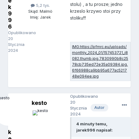
e
stolu) , a tu prosze; jedno
5,2 tys.
k
krzeslo krzywo stoi przy
Skąd: Malmö
9
Imię: Jarek
stoliku!!!
9
6
Opublikowano
20
Stycznia
2024
Opublikowano
kesto
20
Autor
Stycznia
2024
4 minuty temu,
jarek996 napisał:
k
e