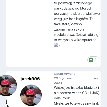
to półwręg) z zielonego
paskudztwa, od których
odrysuję na sklejce właściwe
wręgi już bez błędów. To
taka stara, dawno
zapomniana szkoła
modelarstwa. Dzisiaj robi się
to wszystko w komputerze.
1
Opublikowano
jarek996
20 Stycznia
2024
Widze, ze troszke bladzisz i
nie bardzo wiesz CO ( i JAK)
dalej robic.
j
Mysle, ze to zwyczajny brak
a