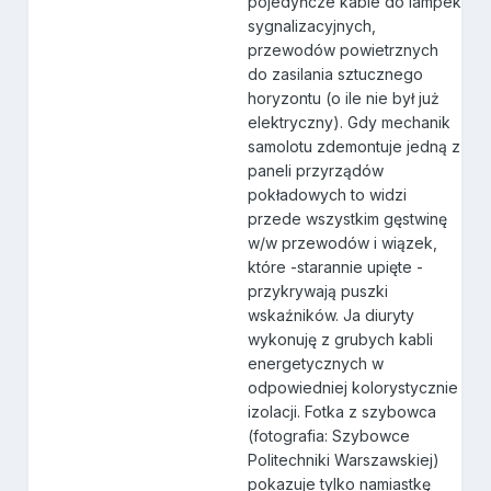
pojedyńcze kable do lampek
sygnalizacyjnych,
przewodów powietrznych
do zasilania sztucznego
horyzontu (o ile nie był już
elektryczny). Gdy mechanik
samolotu zdemontuje jedną z
paneli przyrządów
pokładowych to widzi
przede wszystkim gęstwinę
w/w przewodów i wiązek,
które -starannie upięte -
przykrywają puszki
wskaźników. Ja diuryty
wykonuję z grubych kabli
energetycznych w
odpowiedniej kolorystycznie
izolacji. Fotka z szybowca
(fotografia: Szybowce
Politechniki Warszawskiej)
pokazuje tylko namiastkę