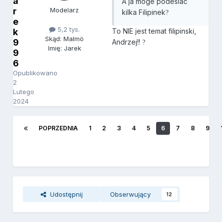
a
A ja moge podeslac
r
Modelarz
kilka Filipinek
?
e
5,2 tys.
k
To NIE jest temat filipinski,
Skąd: Malmö
9
Andrzej!!
?
Imię: Jarek
9
6
Opublikowano
2
Lutego
2024
POPRZEDNIA
1
2
3
4
5
6
7
8
9
Udostępnij
Obserwujący
12