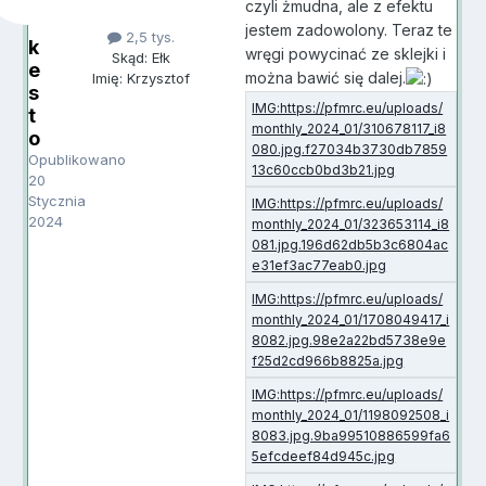
czyli żmudna, ale z efektu
jestem zadowolony. Teraz te
2,5 tys.
k
wręgi powycinać ze sklejki i
Skąd: Ełk
e
można bawić się dalej.
Imię: Krzysztof
s
t
o
Opublikowano
20
Stycznia
2024