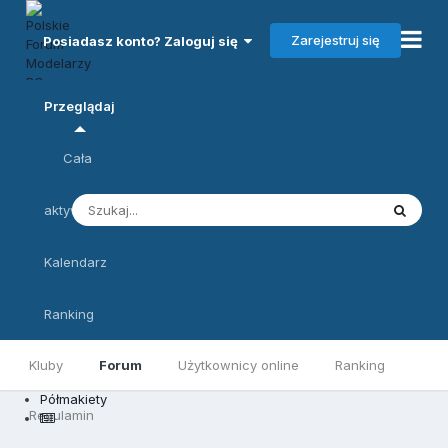
Zarejestruj się
Posiadasz konto? Zaloguj się
Przeglądaj
Cała
aktywność
Kalendarz
Ranking
Kluby
Forum
Użytkownicy online
Ranking
Półmakiety
Regulamin