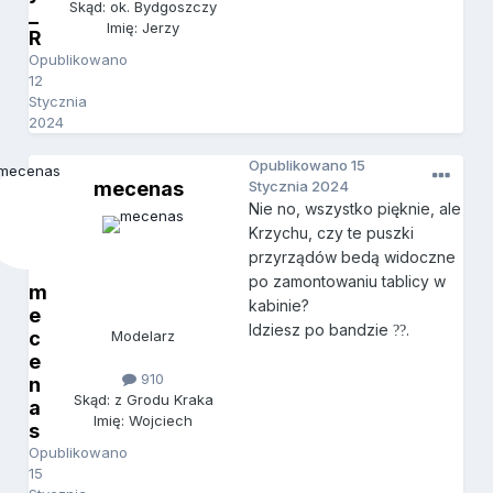
Skąd: ok. Bydgoszczy
_
Imię: Jerzy
R
Opublikowano
12
Stycznia
2024
Opublikowano
15
mecenas
Stycznia 2024
Nie no, wszystko pięknie, ale
Krzychu, czy te puszki
przyrządów bedą widoczne
po zamontowaniu tablicy w
m
kabinie?
e
Idziesz po bandzie
.
?
?
c
Modelarz
e
910
n
Skąd: z Grodu Kraka
a
Imię: Wojciech
s
Opublikowano
15