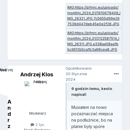
Opublikowano
Andrzej Klos
20 Stycznia
2024
6 godzin temu, kesto
napisał:
A
n
Musiałem na nowo
d
Modelarz
pozaznaczać miejsca
r
na podłużnice, bo na
2 tys.
z
planie były spore