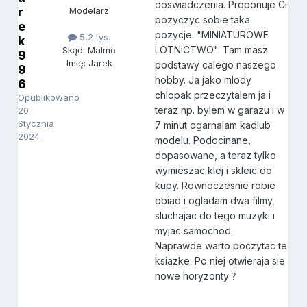
doswiadczenia. Proponuje Ci
r
Modelarz
pozyczyc sobie taka
e
pozycje: "MINIATUROWE
5,2 tys.
k
LOTNICTWO". Tam masz
Skąd: Malmö
9
Imię: Jarek
podstawy calego naszego
9
hobby. Ja jako mlody
6
chlopak przeczytalem ja i
Opublikowano
teraz np. bylem w garazu i w
20
Stycznia
7 minut ogarnalam kadlub
2024
modelu. Podocinane,
dopasowane, a teraz tylko
wymieszac klej i skleic do
kupy. Rownoczesnie robie
obiad i ogladam dwa filmy,
sluchajac do tego muzyki i
myjac samochod.
Naprawde warto poczytac te
ksiazke. Po niej otwieraja sie
nowe horyzonty
?