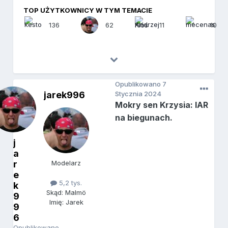
TOP UŻYTKOWNICY W TYM TEMACIE
136
62
11
10
Opublikowano
7
jarek996
Stycznia 2024
Mokry sen Krzysia: IAR
na biegunach.
j
a
r
Modelarz
e
5,2 tys.
k
Skąd: Malmö
9
Imię: Jarek
9
6
Opublikowano