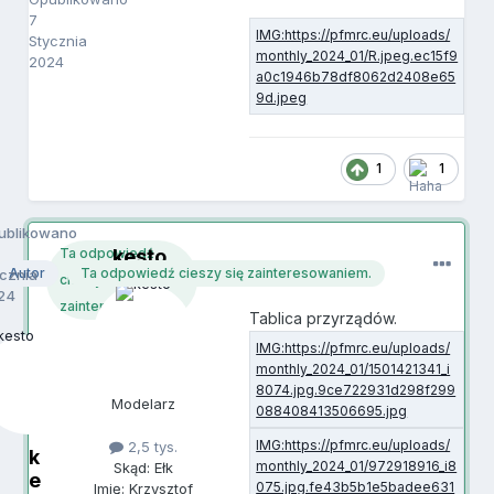
7
Stycznia
2024
1
1
ublikowano
kesto
Ta odpowiedź
Autor
Ta odpowiedź cieszy się zainteresowaniem.
ycznia
cieszy się
24
zainteresowaniem.
Tablica przyrządów.
Modelarz
2,5 tys.
k
Skąd: Ełk
e
Imię: Krzysztof