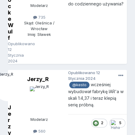
do codziennego używania?
c
Modelarz
k
735
e
Skąd: Oleśnica /
W
Wrocław
ul
Imię: Sławek
f
Opublikowano
12
Stycznia
2024
Opublikowano
12
Jerzy_R
Stycznia 2024
wcześniej
@kesto
wybudował fabrykę IAR'a w
skali 1:4,37 i teraz klepią
serię próbną.
J
e
r
Modelarz
2
5
z
560
y