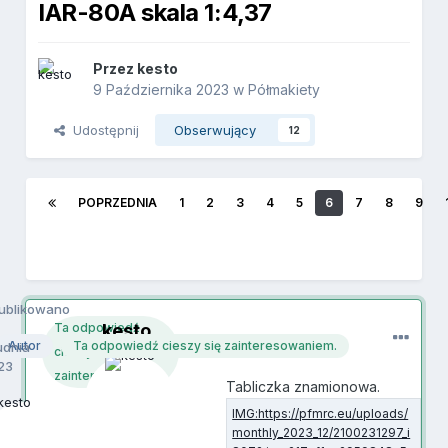
IAR-80A skala 1:4,37
Przez
kesto
9 Października 2023
w
Półmakiety
Udostępnij
Obserwujący
12
POPRZEDNIA
1
2
3
4
5
6
7
8
9
ublikowano
kesto
Ta odpowiedź
Autor
Ta odpowiedź cieszy się zainteresowaniem.
udnia
cieszy się
23
zainteresowaniem.
Tabliczka znamionowa.