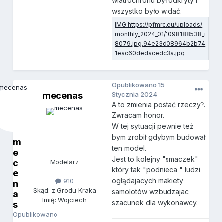
wiatrochronu był odkryty i
wszystko było widać.
Opublikowano
15
mecenas
Stycznia 2024
A to zmienia postać rzeczy
.
?
Zwracam honor.
W tej sytuacji pewnie też
bym zrobił gdybym budował
m
ten model.
e
Jest to kolejny "smaczek"
c
Modelarz
który tak "podnieca " ludzi
e
ogłądajacych makiety
910
n
Skąd: z Grodu Kraka
samolotów wzbudzajac
a
Imię: Wojciech
szacunek dla wykonawcy.
s
Opublikowano