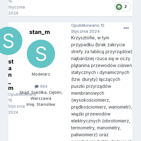
15
2
Stycznia
2024
Opublikowano
15
stan_m
Stycznia 2024
Krzysztofie, w tym
przypadku (brak zakrycia
strefy za tablicą przyrządów)
najbardziej rzuca się w oczy
st
plątanina przewodów ciśnień
a
statycznych i dynamicznych
n
Modelarz
(tzw. diuryty) łączących
_
puszki przyrządów
984
m
Skąd: Sokółka, Dęblin,
membranowych
Opublikowano
Warszawa
(wysokościomierz,
15
Imię: Stanisław
Stycznia
prędkościomierz, wariometr),
2024
wiązki przewodów
elektrycznych (obrotomierz,
termometry, manometry,
paliwomierz) oraz