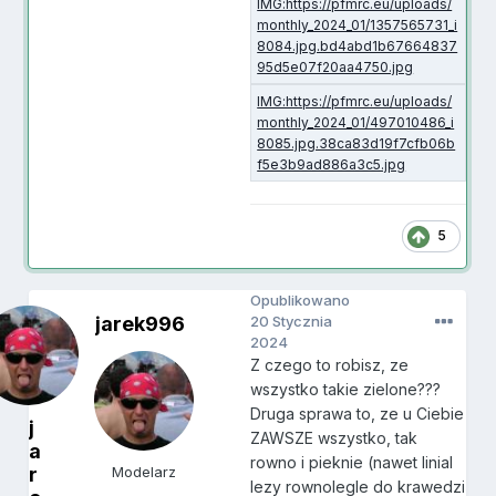
5
Opublikowano
jarek996
20 Stycznia
2024
Z czego to robisz, ze
wszystko takie zielone???
Druga sprawa to, ze u Ciebie
j
ZAWSZE wszystko, tak
a
rowno i pieknie (nawet linial
r
Modelarz
lezy rownolegle do krawedzi