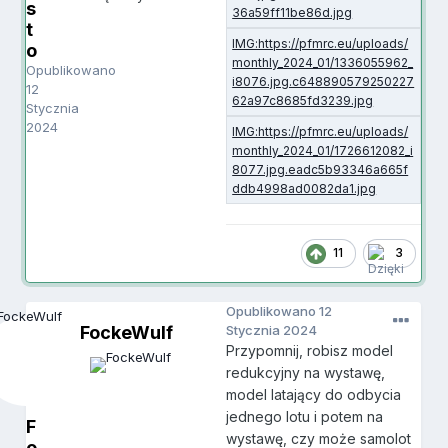
s
t
o
Opublikowano
12
Stycznia
2024
11
3
Opublikowano
12
FockeWulf
Stycznia 2024
Przypomnij, robisz model
redukcyjny na wystawę,
model latający do odbycia
jednego lotu i potem na
F
wystawę, czy może samolot
o