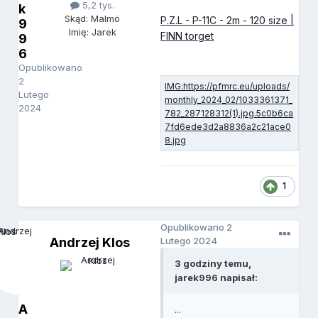
5,2 tys.
k
Skąd: Malmö
P.Z.L - P-11C - 2m - 120 size |
9
Imię: Jarek
FINN torget
9
6
Opublikowano
2
Lutego
2024
1
Opublikowano
2
Andrzej Klos
Lutego 2024
3 godziny temu,
jarek996 napisał:
A
...