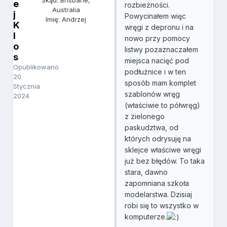
Skąd: Brisbane,
e
rozbieżności.
Australia
j
Powycinałem więc
Imię: Andrzej
K
wręgi z depronu i na
l
nowo przy pomocy
o
listwy pozaznaczałem
s
miejsca nacięć pod
Opublikowano
podłużnice i w ten
20
sposób mam komplet
Stycznia
szablonów wręg
2024
(właściwie to półwręg)
z zielonego
paskudztwa, od
których odrysuję na
sklejce właściwe wręgi
już bez błędów. To taka
stara, dawno
zapomniana szkoła
modelarstwa. Dzisiaj
robi się to wszystko w
komputerze.