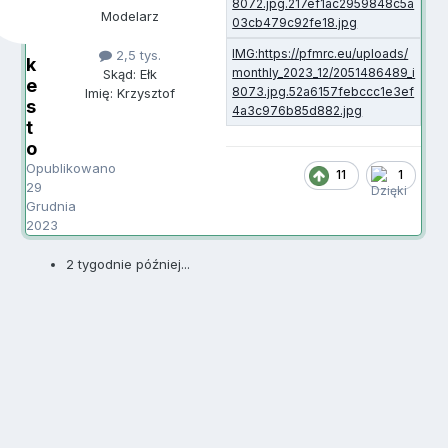
Modelarz
2,5 tys.
k
Skąd: Ełk
e
Imię: Krzysztof
s
t
o
Opublikowano
11
1
29
Grudnia
2023
2 tygodnie później...