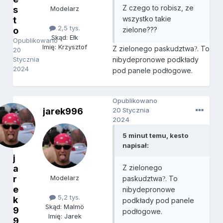
Z czego to robisz, ze
s
Modelarz
wszystko takie
t
2,5 tys.
o
zielone???
Skąd: Ełk
Opublikowano
Imię: Krzysztof
Z zielonego paskudztwa
. To
?
20
Stycznia
nibydepronowe podkłady
2024
pod panele podłogowe.
Opublikowano
jarek996
20 Stycznia
2024
5 minut temu, kesto
napisał:
j
a
Z zielonego
r
Modelarz
paskudztwa
. To
?
e
nibydepronowe
5,2 tys.
k
podkłady pod panele
Skąd: Malmö
9
podłogowe.
Imię: Jarek
9