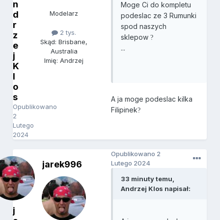
n
Moge Ci do kompletu
d
Modelarz
podeslac ze 3 Rumunki
r
spod naszych
2 tys.
z
sklepow
?
Skąd: Brisbane,
e
...
Australia
j
Imię: Andrzej
K
l
o
s
A ja moge podeslac kilka
Opublikowano
Filipinek
?
2
Lutego
2024
Opublikowano
2
jarek996
Lutego 2024
33 minuty temu,
Andrzej Klos napisał:
j