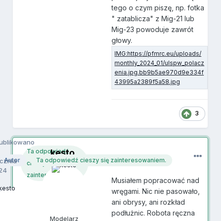
tego o czym piszę, np. fotka
" zatablicza" z Mig-21 lub
Mig-23 powoduje zawrót
głowy.
3
ublikowano
kesto
Ta odpowiedź
Autor
Ta odpowiedź cieszy się zainteresowaniem.
ycznia
cieszy się
24
zainteresowaniem.
Musiałem popracować nad
wręgami. Nic nie pasowało,
ani obrysy, ani rozkład
podłużnic. Robota ręczna
Modelarz