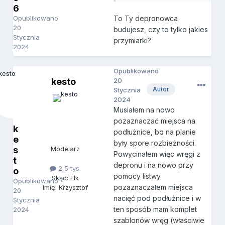
6
Opublikowano
To Ty depronowca
20
budujesz, czy to tylko jakies
Stycznia
przymiarki?
2024
Opublikowano
kesto
20
Autor
Stycznia
2024
Musiałem na nowo
pozaznaczać miejsca na
k
podłużnice, bo na planie
e
były spore rozbieżności.
s
Modelarz
Powycinałem więc wręgi z
t
depronu i na nowo przy
2,5 tys.
o
pomocy listwy
Skąd: Ełk
Opublikowano
pozaznaczałem miejsca
Imię: Krzysztof
20
nacięć pod podłużnice i w
Stycznia
ten sposób mam komplet
2024
szablonów wręg (właściwie