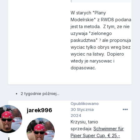
W starych "Plany
Modelrskie" z RWD8 podana
jest ta metoda. Z tym, ze nie
uzywaja "zielonego
paskudztwa"
ale proponuja
?
wyciac tylko obrys wreg bez
wyciec na listwy. Dopiero
wtedy je narysowac i
dopasowac.
2 tygodnie później...
Opublikowano
jarek996
30 Stycznia
2024
Krzysiu, tanio
sprzedaja:
Schwimmer für
Piper Super Cup, € 25,-
j